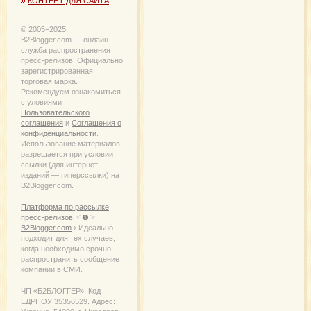
КОНТЕНТ ДЛЯ САЙТА
© 2005−2025,
B2Blogger.com — онлайн-
служба распространения
пресс-релизов. Официально
зарегистрированная
торговая марка.
Рекомендуем ознакомиться
с уловиями
Пользовательского
соглашения
и
Соглашения о
конфиденциальности
.
Использование материалов
разрешается при условии
ссылки (для интернет-
изданий — гиперссылки) на
B2Blogger.com.
Платформа по рассылке
пресс-релизов ☜❶☞
B2Blogger.com
› Идеально
подходит для тех случаев,
когда необходимо срочно
распространить сообщение
компании в СМИ.
ЧП «Б2БЛОГГЕР», Код
ЕДРПОУ 35356529. Адрес: