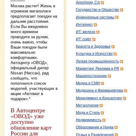
Агропром, С/х
Москва растет! Жизнь в
Государство и Общество
огромном мегаполисе
предполагает поездки на
Инженерные системы
дальние расстояния.
Интернет
Если Вы ежедневно
много времени
ИТ: железо
проводите за рулем,
ИТ: софт
очень важно, чтобы
Красота и Здоровье
Ваши поездки были
максимально
Культура и Искусство
комфортными.
Легкая промышленность
Автоцентр «ОВОД»,
официальный дилер
Маркетинг, Реклама и PR
Nissan (Ниссан), рад
Машиностроение
сообщить, что
пополнился список
Медиа и СМИ
моделей, участвующих в
Медицина и Фармацевтика
акции «Автомат в
Менеджмент и Консалтинг
подарок».*
Металлургия
В Автоцентре
Мода и Стиль
«ОВОД» уже
доступно
Недвижимость
обновление карт
Образование и Наука
России для
Отдых и Развлечения