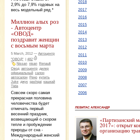
2018
2,9% до 7,9% годовых на
весь модельный ряд.*
2017
2016
Миллион алых роз
2015
- Автоцентр
«ОВОД»
2014
поздравит женщин
2013
с восьмым марта
2012
5 March, 2012 —
Автоцентр
2011
"ОВОД"
|
482
2010
Nissan
nisan
Renault
Овод
автоцентр
дилер
2009
официальный
салон
автосалон
Рено
купить
2008
Juke
джук
qashqai
кашкай
2007
Tiida
Совсем скоро самая
2006
прекрасная половина
человечества будет
ЛЕВИТАС АЛЕКСАНДР
отмечать первый
весенний праздник,
«Партизанский м
возвещающий о скором
2017»: открыт ко
тепле и пробуждении
организацию тра
природы от сна -
Международный женский