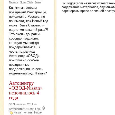
Navara
Note
Tiida
Juke
B2Blogger.com не несет ответствен
содержание материалов, опублико
Как же мы любим
партнерами пресс-релизной платф
праздники! Иностранцы,
приезжая в Россию, не
понимают, как Новый год
может быть Старым, и
еще отмечаться 2 раза?!
Это очень добрая и
хорошая традиция,
которую мы всегда
придерживаемся. В
честь праздника
Автоцентр «ОВОД»
приготовил особые
праздничные
предложения на весь
модельный ряд Nissan.*
Автоцентру
«ОВОД-Nissan»
исполнилось 4
года
30 November, 2011 —
Автоцентр "ОВОД"
|
480
Nissan
купить
Нисан