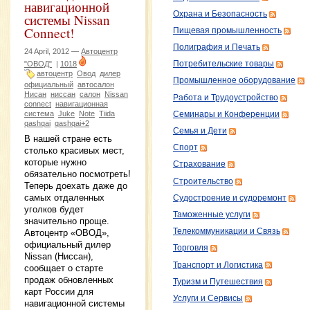
навигационной
Охрана и Безопасность
системы Nissan
Connect!
Пищевая промышленность
Полиграфия и Печать
24 April, 2012 —
Автоцентр
"ОВОД"
|
1018
Потребительские товары
автоцентр
Овод
дилер
Промышленное оборудование
официальный
автосалон
Нисан
ниссан
салон
Nissan
Работа и Трудоустройство
connect
навигационная
система
Juke
Note
Tiida
Семинары и Конференции
qashqai
qashqai+2
Семья и Дети
В нашей стране есть
Спорт
столько красивых мест,
которые нужно
Страхование
обязательно посмотреть!
Строительство
Теперь доехать даже до
самых отдаленных
Судостроение и судоремонт
уголков будет
Таможенные услуги
значительно проще.
Телекоммуникации и Связь
Автоцентр «ОВОД»,
официальный дилер
Торговля
Nissan (Ниссан),
Транспорт и Логистика
сообщает о старте
продаж обновленных
Туризм и Путешествия
карт России для
Услуги и Сервисы
навигационной системы