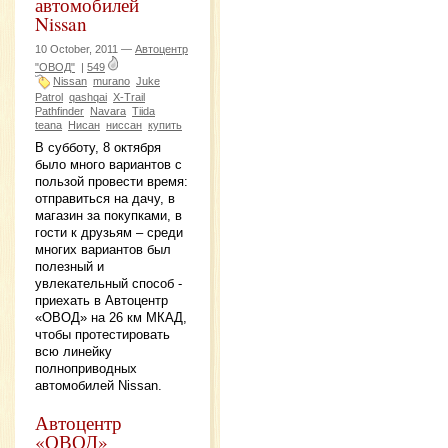
автомобилей
Nissan
10 October, 2011 —
Автоцентр
"ОВОД"
|
549
Nissan
murano
Juke
Patrol
qashqai
X-Trail
Pathfinder
Navara
Tiida
teana
Нисан
ниссан
купить
В субботу, 8 октября
было много вариантов с
пользой провести время:
отправиться на дачу, в
магазин за покупками, в
гости к друзьям – среди
многих вариантов был
полезный и
увлекательный способ -
приехать в Автоцентр
«ОВОД» на 26 км МКАД,
чтобы протестировать
всю линейку
полноприводных
автомобилей Nissan.
Автоцентр
«ОВОД»