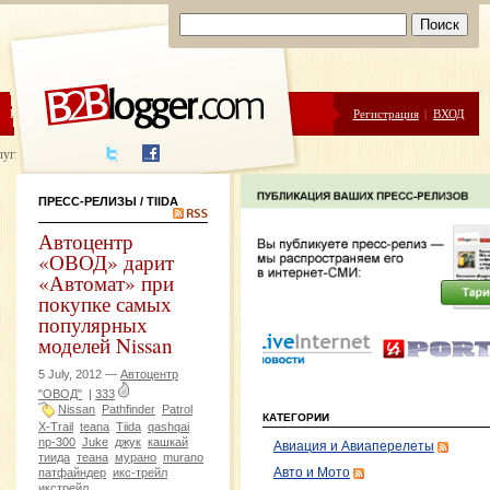
ЦЕНЫ
ПОМОЩЬ
Регистрация
|
ВХОД
луги написания
ПРЕСС-РЕЛИЗЫ
/ TIIDA
Автоцентр
«ОВОД» дарит
«Автомат» при
покупке самых
популярных
моделей Nissan
5 July, 2012 —
Автоцентр
"ОВОД"
|
333
Nissan
Pathfinder
Patrol
КАТЕГОРИИ
X-Trail
teana
Tiida
qashqai
np-300
Juke
джук
кашкай
Авиация и Авиаперелеты
тиида
теана
мурано
murano
патфайндер
икс-трейл
Авто и Мото
икстрейл