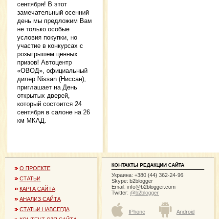
сентября! В этот
замечательный осенний
день мы предложим Вам
не только особые
условия покупки, но
участие в конкурсах с
розыгрышем ценных
призов! Автоцентр
«ОВОД», официальный
дилер Nissan (Ниссан),
приглашает на День
открытых дверей,
который состоится 24
сентября в салоне на 26
км МКАД.
КОНТАКТЫ РЕДАКЦИИ САЙТА
О ПРОЕКТЕ
Украина: +380 (44) 362-24-96
СТАТЬИ
Skype: b2blogger
Email:
info@b2blogger.com
КАРТА САЙТА
Twitter:
@b2blogger
АНАЛИЗ САЙТА
СТАТЬИ НАВСЕГДА
IPhone
Android