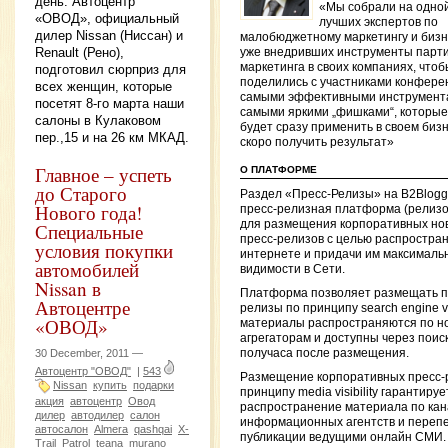
день. Автоцентр
«Мы собрали на одно
«ОВОД», официальный
лучших экспертов по
дилер Nissan (Ниссан) и
малобюджетному маркетингу и бизн
Renault (Рено),
уже внедривших инструменты парти
маркетинга в своих компаниях, чтоб
подготовил сюрприз для
поделились с участниками конфере
всех женщин, которые
самыми эффективными инструмент
посетят 8-го марта наши
самыми яркими „фишками“, которы
салоны в Кулаковом
будет сразу применить в своем бизн
пер.,15 и на 26 км МКАД.
скоро получить результат»
Главное – успеть
О ПЛАТФОРМЕ
до Старого
Раздел «Пресс-Релизы» на B2Blogg
Нового года!
пресс-релизная платформа (релиз
для размещения корпоративных но
Специальные
пресс-релизов с целью распростран
условия покупки
интернете и придачи им максималь
автомобилей
видимости в Сети.
Nissan в
Платформа позволяет размещать п
Автоцентре
релизы по принципу search engine visi
«ОВОД»
материалы распространяются по н
агрегаторам и доступны через поиск
30 December, 2011 —
получаса после размещения.
Автоцентр "ОВОД"
|
543
Размещение корпоративных пресс-
Nissan
купить
подарки
принципу media visibility гарантируе
акция
автоцентр
Овод
распространение материала по ка
дилер
автодилер
салон
информационных агентств и перепе
автосалон
Almera
qashqai
X-
публикации ведущими онлайн СМИ.
Trail
Patrol
teana
murano