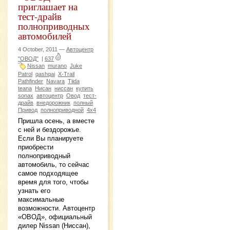
приглашает на
тест-драйв
полноприводных
автомобилей
4 October, 2011 —
Автоцентр
"ОВОД"
|
637
Nissan
murano
Juke
Patrol
qashqai
X-Trail
Pathfinder
Navara
Tiida
teana
Нисан
ниссан
купить
sonax
автоцентр
Овод
тест-
драйв
внедорожник
полный
Привод
полноприводной
4х4
Пришла осень, а вместе
с ней и бездорожье.
Если Вы планируете
приобрести
полноприводный
автомобиль, то сейчас
самое подходящее
время для того, чтобы
узнать его
максимальные
возможности. Автоцентр
«ОВОД», официальный
дилер Nissan (Ниссан),