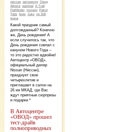
ниссан
автоцентр
Овод
Almera
qashqai
X-Trail
Pathfinder
murano
Patrol
Tiida
Note
Juke
np 300
teana
Какой праздник самый
долгожданный? Конечно
же, День рождения! А
если случилось так, что
День рождения совпал с
кануном Нового Года –
то это радостно вдвойне!
Автоцентр «ОВОД»,
официальный дилер
Nissan (Ниссан),
празднует свое
четырехлетие и
приглашает в салон на
26 км МКАД, где Вас
ждут приятные сюрпризы
и подарки.*
В Автоцентре
«ОВОД» прошел
тест-драйв
полноприводных