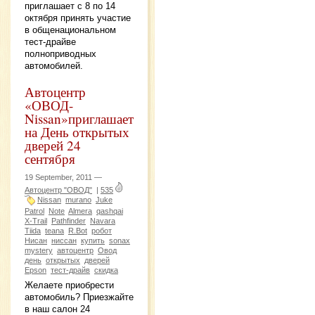
приглашает с 8 по 14
октября принять участие
в общенациональном
тест-драйве
полноприводных
автомобилей.
Автоцентр
«ОВОД-
Nissan»приглашает
на День открытых
дверей 24
сентября
19 September, 2011 —
Автоцентр "ОВОД"
|
535
Nissan
murano
Juke
Patrol
Note
Almera
qashqai
X-Trail
Pathfinder
Navara
Tiida
teana
R.Bot
робот
Нисан
ниссан
купить
sonax
mystery
автоцентр
Овод
день
открытых
дверей
Epson
тест-драйв
скидка
Желаете приобрести
автомобиль? Приезжайте
в наш салон 24