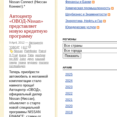
Nissan Connect (Ниссан
Финансы и Банки
Коннект).*
Химическая промышленность
Автоцентр
Шоубизнес и Знаменитости
«ОВОД-Nissan»
Энергетика, Нефть и Газ
представляет
Юридические услуги
новую кредитную
программу
РЕГИОНЫ
9 April, 2012 —
Автоцентр
"ОВОД"
|
617
Nissan
Pathfinder
Patrol
X-Trail
teana
Tiida
qashqai
np-300
Juke
джук
кашкай
тиида
теана
мурано
murano
патфайндер
АРХИВ
Теперь приобрести
2025
автомобиль в желаемой
комплектации стало
2024
намного проще!
2023
Автоцентр «ОВОД»,
2022
официальный дилер
Nissan (Ниссан),
2021
объявляет о старте
2020
новой специальной
программы NISSAN
2019
FINANCE: ставки от