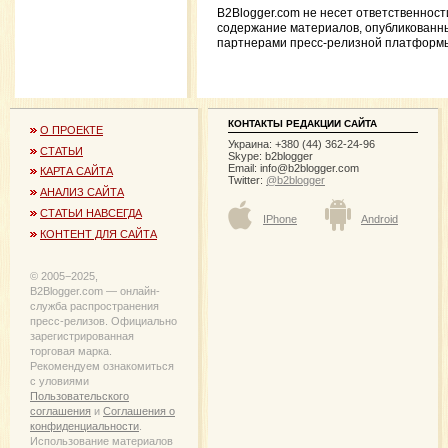
B2Blogger.com не несет ответственност
содержание материалов, опубликованн
партнерами пресс-релизной платформ
КОНТАКТЫ РЕДАКЦИИ САЙТА
О ПРОЕКТЕ
Украина: +380 (44) 362-24-96
СТАТЬИ
Skype: b2blogger
Email:
info@b2blogger.com
КАРТА САЙТА
Twitter:
@b2blogger
АНАЛИЗ САЙТА
СТАТЬИ НАВСЕГДА
IPhone
Android
КОНТЕНТ ДЛЯ САЙТА
© 2005−2025,
B2Blogger.com — онлайн-
служба распространения
пресс-релизов. Официально
зарегистрированная
торговая марка.
Рекомендуем ознакомиться
с уловиями
Пользовательского
соглашения
и
Соглашения о
конфиденциальности
.
Использование материалов