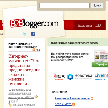
ЦЕНЫ
ПОМОЩЬ
Регистрация
|
ВХОД
луги написания
ПРЕСС-РЕЛИЗЫ
/
ЖЕНСКИЕ ПУХОВИКИ
Интернет-
магазин z077.ru
представил
предновогодние
скидки на
женские
пуховики
17 December, 2015 —
КАТЕГОРИИ
Магазин одежды и
аксессуаров z077.ru
Авиация и Авиаперелеты
|
426
Авто и Мото
женские пуховики