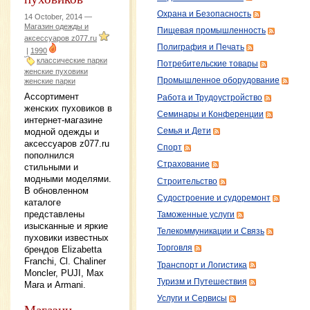
Охрана и Безопасность
14 October, 2014 —
Магазин одежды и
Пищевая промышленность
аксессуаров z077.ru
Полиграфия и Печать
|
1990
классические парки
Потребительские товары
женские пуховики
Промышленное оборудование
женские парки
Ассортимент
Работа и Трудоустройство
женских пуховиков в
Семинары и Конференции
интернет-магазине
модной одежды и
Семья и Дети
аксессуаров z077.ru
Спорт
пополнился
Страхование
стильными и
модными моделями.
Строительство
В обновленном
Судостроение и судоремонт
каталоге
представлены
Таможенные услуги
изысканные и яркие
Телекоммуникации и Связь
пуховики известных
Торговля
брендов Elizabetta
Franchi, Cl. Chaliner
Транспорт и Логистика
Moncler, PUJI, Max
Туризм и Путешествия
Mara и Armani.
Услуги и Сервисы
Магазин