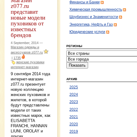
Финансы и Банки
z077.ru
Химическая промышленность
представит
новые модели
Шоубизнес и Знаменитости
пуховиков от
Энергетика, Нефть и Газ
известных
Юридические услуги
брендов
4 September, 2014 —
РЕГИОНЫ
Магазин одежды и
аксессуаров z077.ru
|
1735
женские пуховики
интернет-магазин
9 сентября 2014 года
интернет-магазин
АРХИВ
z077.ru презентует
2025
новую коллекцию
женских пуховиков и
2024
жилетов, в которой
2023
будут представлены
2022
модели от таких
известных марок, как
2021
ELISABETTA
2020
FRANCHI, HANNAN
LIUNI, OROLAY и
2019
других.