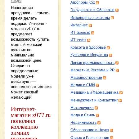
скидки
Агропром, С/х
Новогодние
Государство и Общество
праздники — самое
Инженерные системы
время делать
подарки. Интернет-
Интернет
магазин z077.ru
ИТ: железо
предлагает
возможность купить
ИТ: софт
модный женский
Красота и Здоровье
пуховик по
минимально
Культура и Искусство
возможной цене.
Легкая промышленность
Скидки на
Маркетинг, Реклама и PR
определенные
модели уже
Машиностроение
действуют —
Медиа и СМИ
воспользоваться ими
может каждый
Медицина и Фармацевтика
желающий.
Менеджмент и Консалтинг
Интернет-
Металлургия
магазин z077.ru
Мода и Стиль
пополнил
Недвижимость
коллекцию
Образование и Наука
зимних
пуховиков
Отдых и Развлечения