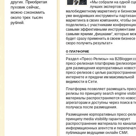
других. Приобретая
«Мы собрали на одной сц
пуховик сейчас,
лучших экспертов по
малобюджетному маркетингу и бизнесм
можно сэкономить
уже внедривших инструменты партизан
около трех тысяч
маркетинга в своих компаниях, чтобы о
рублей.
поделились с участниками конференци
самыми эффективными инструментами
самыми яркими „фишками“, которые мо
будет сразу применить в своем бизнесе
скоро получить результат»
О ПЛАТФОРМЕ
Раздел «Пресс-Релизы» на B2Blogger.
пресс-релизная платформа (релизопри
для размещения корпоративных новост
пресс-релизов с целью распространения
интернете и придачи им максимальной
видимости в Сети.
Платформа позволяет размещать прес
релизы по принципу search engine visibili
материалы распространяются по ново
агрегаторам и доступны через поиск в 
получаса после размещения.
Размещение корпоративных пресс-рели
принципу media visibility гарантирует
распространение материала по канала
информационных агентств и перепечатк
публикации ведущими онлайн СМИ.