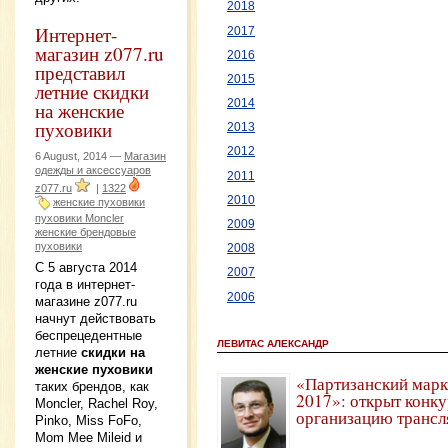
2018
Интернет-
2017
магазин z077.ru
2016
представил
2015
летние скидки
2014
на женские
пуховики
2013
2012
6 August, 2014 —
Магазин
одежды и аксессуаров
2011
z077.ru
|
1322
2010
женские пуховики
пуховики Moncler
2009
женские брендовые
пуховики
2008
С 5 августа 2014
2007
года в интернет-
2006
магазине z077.ru
начнут действовать
беспрецедентные
ЛЕВИТАС АЛЕКСАНДР
летние
скидки на
женские пуховики
«Партизанский марк
таких брендов, как
2017»: открыт конку
Moncler, Rachel Roy,
организацию трансл
Pinko, Miss FoFo,
Mom Mee Mileid и