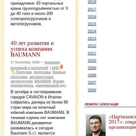
2018
принадлежат 43 портальных
крана грузоподъёмностью от 3
2017
до 40 тонн и около 200
2016
электропогрузчиков и
автопогрузчиков.
2015
2014
2013
40 лет развития и
2012
успеха компании
BAUMANN
2011
2010
17 November, 2008 —
Компания
инноваций и технологий
|
2442
2009
Погрузчик
погрузчики
боковые
2008
погрузчики
автопогрузчики
автопогрузчик
BAUMANN
Италия
2007
производитель
длинномерный груз
2006
В октябре в гостеприимном
городке CAVAION в Италии
собрались дилеры из более 80
ЛЕВИТАС АЛЕКСАНДР
стран мира на почетный
юбилей компании BAUMANN. В
«Партизанс
течение сорока лет компания
2017»: откр
BAUMANN динамично
организаци
развивалась и сегодня
Baumann S.r.l. является