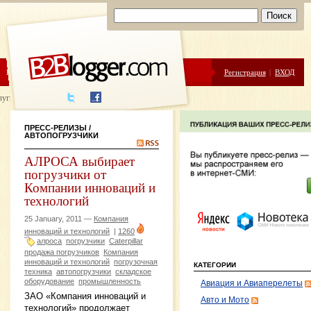
ЦЕНЫ
ПОМОЩЬ
Регистрация
|
ВХОД
луги написания
ПРЕСС-РЕЛИЗЫ
/
АВТОПОГРУЗЧИКИ
АЛРОСА выбирает
погрузчики от
Компании инноваций и
технологий
25 January, 2011 —
Компания
инноваций и технологий
|
1260
алроса
погрузчики
Caterpillar
продажа погрузчиков
Компания
инноваций и технологий
погрузочная
КАТЕГОРИИ
техника
автопогрузчики
складское
оборудование
промышленность
Авиация и Авиаперелеты
ЗАО «Компания инноваций и
Авто и Мото
технологий» продолжает