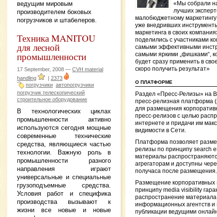
ведущим мировым
«Мы собрали н
лучших эксперт
производителем боковых
малобюджетному маркетингу 
погрузчиков и штабелеров.
уже внедривших инструменты
маркетинга в своих компания
Техника MANITOU
поделились с участниками к
для лесной
самыми эффективными инст
промышленности
самыми яркими „фишками“, 
будет сразу применить в сво
скоро получить результат»
17 September, 2008 —
CVH material
handling
|
2373
О ПЛАТФОРМЕ
погрузчики
автопогрузчики
погрузчик телескопический
Раздел «Пресс-Релизы» на B
строительное оборудование
пресс-релизная платформа 
для размещения корпоратив
В технологических циклах
пресс-релизов с целью распр
промышленности активно
интернете и придачи им мак
используются сегодня мощные
видимости в Сети.
современные технические
Платформа позволяет разме
средства, являющиеся частью
релизы по принципу search engi
технологии. Важную роль в
материалы распространяютс
промышленности разного
агрегаторам и доступны чере
направления играют
получаса после размещения.
универсальные и специальные
Размещение корпоративных 
грузоподъемные средства.
принципу media visibility гар
Условия работ и специфика
распространение материала
производства вызывают к
информационных агентств и 
жизни все новые и новые
публикации ведущими онлай