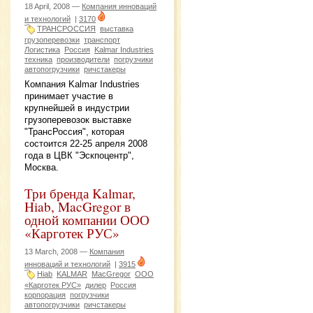
18 April, 2008 —
Компания инноваций
и технологий
|
3170
ТРАНСРОССИЯ
выставка
грузоперевозки
транспорт
Логистика
Россия
Kalmar Industries
техника
производители
погрузчики
автопогрузчики
ричстакеры
Компания Kalmar Industries
принимает участие в
крупнейшей в индустрии
грузоперевозок выставке
"ТрансРоссия", которая
состоится 22-25 апреля 2008
года в ЦВК "Эскпоцентр",
Москва.
Три бренда Kalmar,
Hiab, MacGregor в
одной компании ООО
«Карготек РУС»
13 March, 2008 —
Компания
инноваций и технологий
|
3915
Hiab
KALMAR
MacGregor
ООО
«Карготек РУС»
дилер
Россия
корпорация
погрузчики
автопогрузчики
ричстакеры