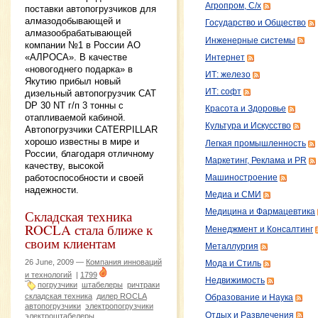
Агропром, С/х
поставки автопогрузчиков для
алмазодобывающей и
Государство и Общество
алмазообрабатывающей
Инженерные системы
компании №1 в России АО
«АЛРОСА». В качестве
Интернет
«новогоднего подарка» в
ИТ: железо
Якутию прибыл новый
ИТ: софт
дизельный автопогрузчик САТ
DP 30 NT г/п 3 тонны с
Красота и Здоровье
отапливаемой кабиной.
Культура и Искусство
Автопогрузчики CATERPILLAR
хорошо известны в мире и
Легкая промышленность
России, благодаря отличному
Маркетинг, Реклама и PR
качеству, высокой
работоспособности и своей
Машиностроение
надежности.
Медиа и СМИ
Складская техника
Медицина и Фармацевтика
ROCLA стала ближе к
Менеджмент и Консалтинг
своим клиентам
Металлургия
26 June, 2009 —
Компания инноваций
Мода и Стиль
и технологий
|
1799
Недвижимость
погрузчики
штабелеры
ричтраки
складская техника
дилер ROCLA
Образование и Наука
автопогрузчики
электропогрузчики
Отдых и Развлечения
электроштабелеры