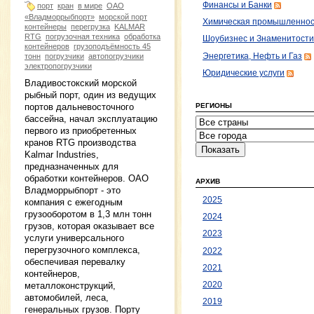
Финансы и Банки
порт
кран
в мире
ОАО
«Владморрыбпорт»
морской порт
Химическая промышленнос
контейнеры
перегрузка
KALMAR
RTG
погрузочная техника
обработка
Шоубизнес и Знаменитости
контейнеров
грузоподъёмность 45
Энергетика, Нефть и Газ
тонн
погрузчики
автопогрузчики
электропогрузчики
Юридические услуги
Владивостокский морской
рыбный порт, один из ведущих
портов дальневосточного
РЕГИОНЫ
бассейна, начал эксплуатацию
первого из приобретенных
кранов RTG производства
Kalmar Industries,
предназначенных для
обработки контейнеров. ОАО
АРХИВ
Владморрыбпорт - это
2025
компания с ежегодным
грузооборотом в 1,3 млн тонн
2024
грузов, которая оказывает все
2023
услуги универсального
перегрузочного комплекса,
2022
обеспечивая перевалку
2021
контейнеров,
2020
металлоконструкций,
автомобилей, леса,
2019
генеральных грузов. Порту