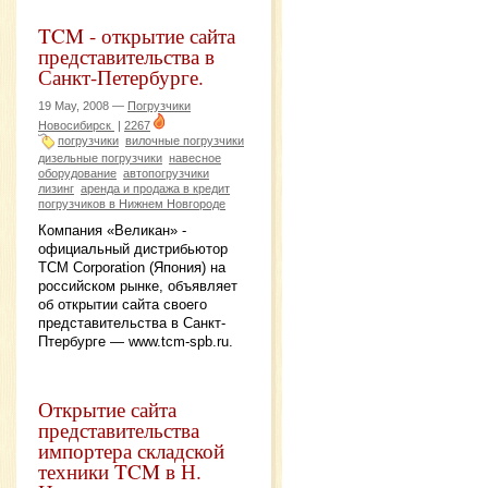
TCM - открытие сайта
представительства в
Санкт-Петербурге.
19 May, 2008 —
Погрузчики
Новосибирск
|
2267
погрузчики
вилочные погрузчики
дизельные погрузчики
навесное
оборудование
автопогрузчики
лизинг
аренда и продажа в кредит
погрузчиков в Нижнем Новгороде
Компания «Великан» -
официальный дистрибьютор
TCM Corporation (Япония) на
российском рынке, объявляет
об открытии сайта своего
представительства в Санкт-
Птербурге — www.tcm-spb.ru.
Открытие сайта
представительства
импортера складской
техники TCM в Н.