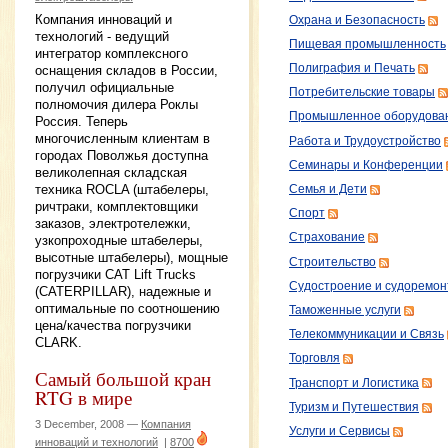
Компания инноваций и
Охрана и Безопасность
технологий - ведущий
Пищевая промышленность
интегратор комплексного
Полиграфия и Печать
оснащения складов в России,
получил официальные
Потребительские товары
полномочия дилера Роклы
Промышленное оборудова
Россия. Теперь
многочисленным клиентам в
Работа и Трудоустройство
городах Поволжья доступна
Семинары и Конференции
великолепная складская
техника ROCLA (штабелеры,
Семья и Дети
ричтраки, комплектовщики
Спорт
заказов, электротележки,
Страхование
узкопроходные штабелеры,
высотные штабелеры), мощные
Строительство
погрузчики CAT Lift Trucks
Судостроение и судоремон
(CATERPILLAR), надежные и
оптимальные по соотношению
Таможенные услуги
цена/качества погрузчики
Телекоммуникации и Связь
CLARK.
Торговля
Самый большой кран
Транспорт и Логистика
RTG в мире
Туризм и Путешествия
3 December, 2008 —
Компания
Услуги и Сервисы
инноваций и технологий
|
8700