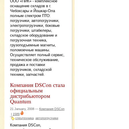
ООО «ПИК» - комплексное
оснащение складов в г.
Чебоксары и Йошкар-Ола
полным спектром ПТО:
погрузчики, автопогрузчики,
электропогрузчики, боковые
погрузчики, штабелеры,
складское оборудование и
погрузочная техника,
грузоподъемные магниты,
поломоечные машины.
Осуществляет полный сервис,
техническое обслуживание,
продажа и поставки
погрузчиков, складской
техники, запчастей.
Компания DSCon стала
официальным
дистрибьютором
Quantum
21 January, 2008 —
Компания DSCon
|
1589
спецтехника
автопогрузчики
Компания DSCon,