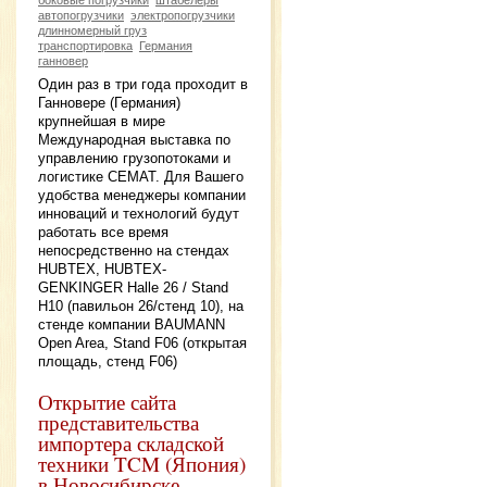
автопогрузчики
электропогрузчики
длинномерный груз
транспортировка
Германия
ганновер
Один раз в три года проходит в
Ганновере (Германия)
крупнейшая в мире
Международная выставка по
управлению грузопотоками и
логистике CEMAT. Для Вашего
удобства менеджеры компании
инноваций и технологий будут
работать все время
непосредственно на стендах
HUBTEX, HUBTEX-
GENKINGER Halle 26 / Stand
H10 (павильон 26/стенд 10), на
стенде компании BAUMANN
Open Area, Stand F06 (открытая
площадь, стенд F06)
Открытие сайта
представительства
импортера складской
техники TCM (Япония)
в Новосибирске.