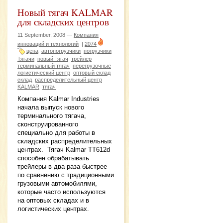
Новый тягач KALMAR
для складских центров
11 September, 2008 —
Компания
инноваций и технологий
|
2074
цена
автопогрузчики
погрузчики
Тягачи
новый тягач
трейлер
терминальный тягач
перегрузочные
логистический центр
оптовый склад
склад
распределительный центр
KALMAR
тягач
Компания Kalmar Industries
начала выпуск нового
терминального тягача,
сконструированного
специально для работы в
складских распределительных
центрах. Тягач Kalmar TT612d
способен обрабатывать
трейлеры в два раза быстрее
по сравнению с традиционными
грузовыми автомобилями,
которые часто используются
на оптовых складах и в
логистических центрах.