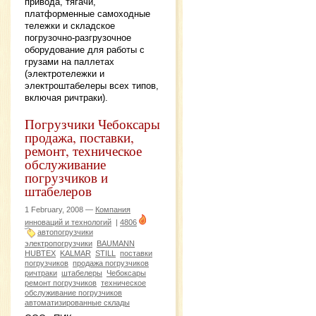
привода, тягачи,
платформенные самоходные
тележки и складское
погрузочно-разгрузочное
оборудование для работы с
грузами на паллетах
(электротележки и
электроштабелеры всех типов,
включая ричтраки).
Погрузчики Чебоксары
продажа, поставки,
ремонт, техническое
обслуживание
погрузчиков и
штабелеров
1 February, 2008 —
Компания
инноваций и технологий
|
4806
автопогрузчики
электропогрузчики
BAUMANN
HUBTEX
KALMAR
STILL
поставки
погрузчиков
продажа погрузчиков
ричтраки
штабелеры
Чебоксары
ремонт погрузчиков
техническое
обслуживание погрузчиков
автоматизированные склады