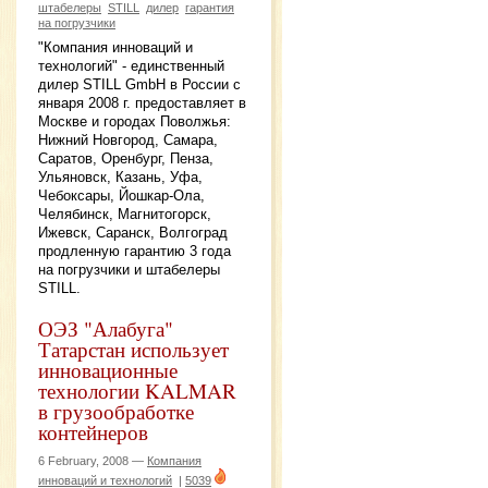
штабелеры
STILL
дилер
гарантия
на погрузчики
"Компания инноваций и
технологий" - единственный
дилер STILL GmbH в России с
января 2008 г. предоставляет в
Москве и городах Поволжья:
Нижний Новгород, Самара,
Саратов, Оренбург, Пенза,
Ульяновск, Казань, Уфа,
Чебоксары, Йошкар-Ола,
Челябинск, Магнитогорск,
Ижевск, Саранск, Волгоград
продленную гарантию 3 года
на погрузчики и штабелеры
STILL.
ОЭЗ "Алабуга"
Татарстан использует
инновационные
технологии KALMAR
в грузообработке
контейнеров
6 February, 2008 —
Компания
инноваций и технологий
|
5039