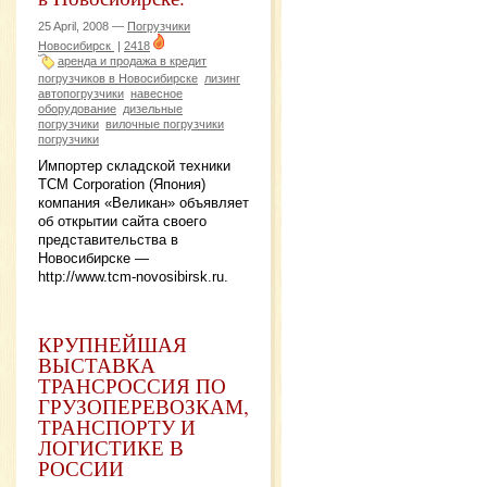
25 April, 2008 —
Погрузчики
Новосибирск
|
2418
аренда и продажа в кредит
погрузчиков в Новосибирске
лизинг
автопогрузчики
навесное
оборудование
дизельные
погрузчики
вилочные погрузчики
погрузчики
Импортер складской техники
TCM Corporation (Япония)
компания «Великан» объявляет
об открытии сайта своего
представительства в
Новосибирске —
http://www.tcm-novosibirsk.ru.
КРУПНЕЙШАЯ
ВЫСТАВКА
ТРАНСРОССИЯ ПО
ГРУЗОПЕРЕВОЗКАМ,
ТРАНСПОРТУ И
ЛОГИСТИКЕ В
РОССИИ