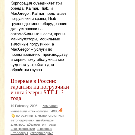
Корпорация объединяет три
бренда: Kalmar, Hiab, и
MacGregor. Kalmar предлагает
погрузчики и краны, Hiab –
грузоподъемное оборудование
для установки на
автомобильные шасси, краны-
манипуляторы, мобильные
вилочные погрузчики, а
MacGregor – услуги по
проектированию, производству
и сервисному обслуживанию
судовых устройств для
обработки грузов.
Впервые в России:
гарантия на погрузчики
и штабелеры STILL 3
года
19 February, 2008 —
Компания
инноваций и технологий
|
4085
погрузчики
электропогрузчики
автопогрузчики
штабелеры
электроштабелеры
ричтраки
электротележки
высотные
штабелеры
узкопроходные