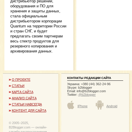
дистрибьютор решений,
оборудования и ПО для
хранения и защиты данных,
стала официальным
дистрибьютором корпорации
Quantum на территории России
и стран СНГ, и будет
предлагать своим партнерам
весь спектр продуктов для
резервного копирования и
архивирования данных.
КОНТАКТЫ РЕДАКЦИИ САЙТА
О ПРОЕКТЕ
Украина: +380 (44) 362-24-96
СТАТЬИ
Skype: b2blogger
Email:
info@b2blogger.com
КАРТА САЙТА
Twitter:
@b2blogger
АНАЛИЗ САЙТА
СТАТЬИ НАВСЕГДА
IPhone
Android
КОНТЕНТ ДЛЯ САЙТА
© 2005−2025,
B2Blogger.com — онлайн-
служба распространения