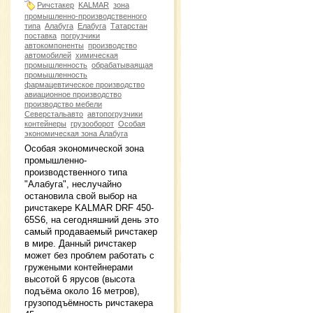
Ричстакер
KALMAR
зона
промышленно-производственного
типа
Алабуга
Елабуга
Татарстан
поставка
погрузчики
автокомпоненты
производство
автомобилей
химическая
промышленность
обрабатываящая
промышленность
фармацевтическое производство
авиационное производство
производство мебели
Северстальавто
автопогрузчики
контейнеры
грузооборот
Особая
экономическая зона Алабуга
Особая экономической зона
промышленно-
производственного типа
"Алабуга", неслучайно
остановила свой выбор на
ричстакере KALMAR DRF 450-
65S6, на сегодняшний день это
самый продаваемый ричстакер
в мире. Данный ричстакер
может без проблем работать с
гружеными контейнерами
высотой 6 ярусов (высота
подъёма около 16 метров),
грузоподъёмность ричстакера