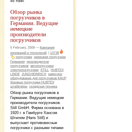
45 тонн.
Обзор рынка
погрузчиков в
Германии. Ведущие
немецкие
производители
погрузчиков
5 February, 2008 —
Компания
инноваций и технологий
|
13738
погрузчики
немецкие погрузчики
Германия
производители
погрузчиков
автопогрузчики
электропогрузчики
STILL
HUBTEX
LINDE
JUNGHEINRICH
навесное
оборудование для погрузчиков KAUP
боковые погрузчики HUBTEX
штабелеры
складская техника
Обзор рынка погрузчиков в
Германии. Ведущие немецкие
производители погрузчиков.
Still GmbH. Фирма основана в
1920 г. в Гамбурге Хансом
Штилем (Hans Still) и
выпускает противовесные
погрузчики с разными типами