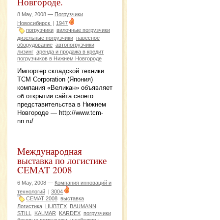
Новгороде.
8 May, 2008 —
Погрузчики
Новосибирск
|
1947
погрузчики
вилочные погрузчики
дизельные погрузчики
навесное
оборудование
автопогрузчики
лизинг
аренда и продажа в кредит
погрузчиков в Нижнем Новгороде
Импортер складской техники
TCM Corporation (Япония)
компания «Великан» объявляет
об открытии сайта своего
представительства в Нижнем
Новгороде — http://www.tcm-
nn.ru/.
Международная
выставка по логистике
CEMAT 2008
6 May, 2008 —
Компания инноваций и
технологий
|
3004
CEMAT 2008
выставка
Логистика
HUBTEX
BAUMANN
STILL
KALMAR
KARDEX
погрузчики
боковые погрузчики
штабелеры