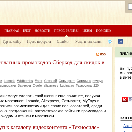
ГЛАВНАЯ
БЛОГ
НОВОСТИ
ПРЕСС-РЕЛИЗЫ
ЦЕНЫ
ПОМОЩЬ
Тур по сайту
Пресс-портреты
Ошибки
Услуги написания
сплатных промокодов Сберкод для скидок в
ии
Lamoda
Wildberries
Enter
Связной
Сотмаркет
Ситилинк
mytoys
аспродажи
Ваучеры
Quelle
aliexpress
kupinatao
Техносила
220
ли смогут сделать свой шопинг еще приятнее, получая
 магазинов: Lamoda, Aliexpress, Сотмаркет, MyToys и
ирокими возможностями для своих пользователей, среди
овых предложений, автоматические рейтинги промокодов и
мокодам и отзывы к магазинам.
КАТЕГ
уп к каталогу видеоконтента «Техносиле»
Авиа