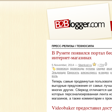
ПРЕСС-РЕЛИЗЫ
/ ТЕХНОСИЛА
В Рунете появился портал бе
интернет-магазинах
5 November, 2014 —
Sberkod.ru
|
774
промокод
промокоды
купоны
скидки
акц
Эльдорадо
Евросеть
алиэкспресс
м видео
р
воль
Теперь самые продвинутые пользовате
выгодные предложения от самых лучших
многих других. Сберкод отличается ш
которых персонализированная лента н
магазинов, а также комментарии к про
Videobaker предоставил дост