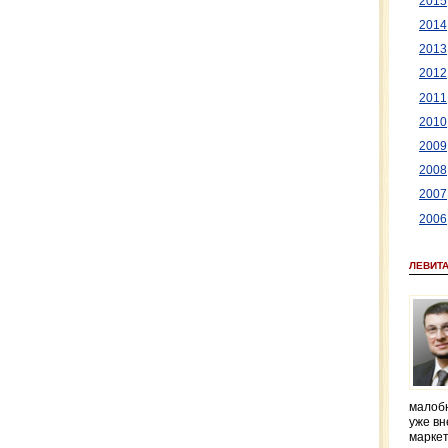
2015
2014
2013
2012
2011
2010
2009
2008
2007
2006
ЛЕВИТ
малобю
уже вн
маркет