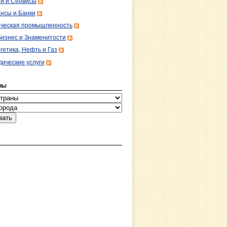
ги и Сервисы
нсы и Банки
ческая промышленность
изнес и Знаменитости
гетика, Нефть и Газ
ические услуги
НЫ