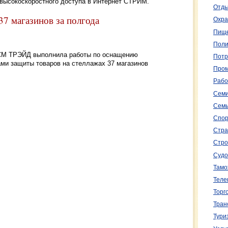
высокоскоростного доступа в Интернет СТРИМ.
Отды
7 магазинов за полгода
Охра
Пище
Поли
ия СМ ТРЭЙД выполнила работы по оснащению
Потр
ми защиты товаров на стеллажах 37 магазинов
Пром
Рабо
Семи
Семь
Спор
Стра
Стро
Судо
Тамо
Теле
Торг
Тран
Тури