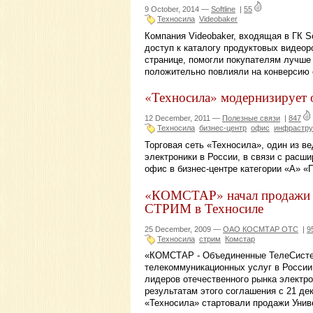
9 October, 2014 —
Softline
|
55
Техносила
Videobaker
Компания Videobaker, входящая в ГК So
доступ к каталогу продуктовых видеор
странице, помогли покупателям лучше 
положительно повлияли на конверсию 
«Техносила» модернизирует 
12 December, 2011 —
Полезные связи
|
847
Техносила
бизнес-центр
офис
инфрастру
Торговая сеть «Техносила», один из в
электроники в России, в связи с рас
офис в бизнес-центре категории «А» 
«КОМСТАР» начал продажи У
СТРИМ в Техносиле
25 December, 2009 —
ОАО КОСМТАР ОТС
|
9
Техносила
стрим
Комстар
«КОМСТАР - Объединенные ТелеСистем
телекоммуникационных услуг в России
лидеров отечественного рынка электро
результатам этого соглашения с 21 де
«Техносила» стартовали продажи Унив