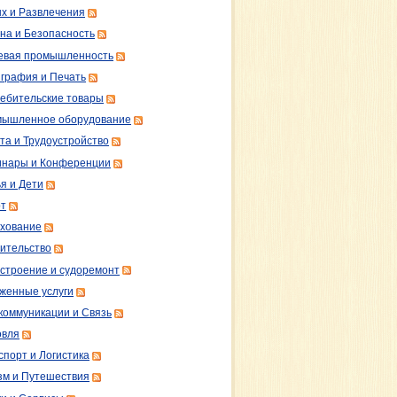
х и Развлечения
на и Безопасность
вая промышленность
графия и Печать
ебительские товары
ышленное оборудование
та и Трудоустройство
нары и Конференции
я и Дети
т
хование
ительство
строение и судоремонт
женные услуги
коммуникации и Связь
овля
спорт и Логистика
зм и Путешествия