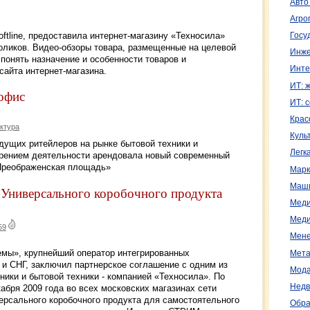
Авто
Агро
ftline, предоставила интернет-магазину «Техносила»
Госу
оликов. Видео-обзоры товара, размещенные на целевой
Инже
понять назначение и особенности товаров и
Инте
сайта интернет-магазина.
ИТ: 
офис
ИТ: 
Крас
ктура
Куль
едущих ритейлеров на рынке бытовой техники и
Легк
ширением деятельности арендовала новый современный
«Преображенская площадь»
Марк
Маш
ниверсального коробочного продукта
Меди
Меди
59
Мене
ы», крупнейший оператор интегрированных
Мета
 и СНГ, заключил партнерское соглашение с одним из
Мода
ники и бытовой техники - компанией «Техносила». По
Недв
кабря 2009 года во всех московских магазинах сети
ерсального коробочного продукта для самостоятельного
Обра