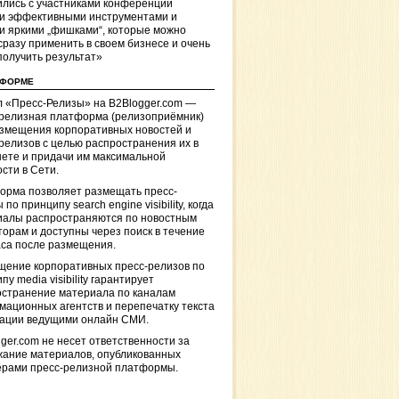
лись с участниками конференции
и эффективными инструментами и
и яркими „фишками“, которые можно
сразу применить в своем бизнесе и очень
получить результат»
ТФОРМЕ
 «Пресс-Релизы» на B2Blogger.com —
-релизная платформа (релизоприёмник)
азмещения корпоративных новостей и
релизов с целью распространения их в
ете и придачи им максимальной
сти в Сети.
орма позволяет размещать пресс-
 по принципу search engine visibility, когда
иалы распространяются по новостным
торам и доступны через поиск в течение
са после размещения.
щение корпоративных пресс-релизов по
пу media visibility гарантирует
остранение материала по каналам
ационных агентств и перепечатку текста
кации ведущими онлайн СМИ.
ger.com не несет ответственности за
жание материалов, опубликованных
ерами пресс-релизной платформы.