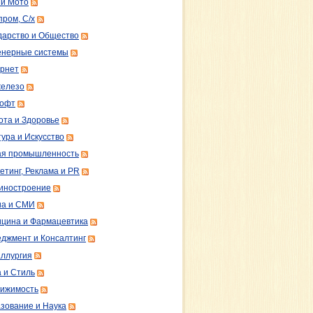
 и Мото
пром, С/х
дарство и Общество
нерные системы
рнет
железо
софт
ота и Здоровье
тура и Искусство
ая промышленность
етинг, Реклама и PR
иностроение
а и СМИ
цина и Фармацевтика
джмент и Консалтинг
ллургия
 и Стиль
ижимость
зование и Наука