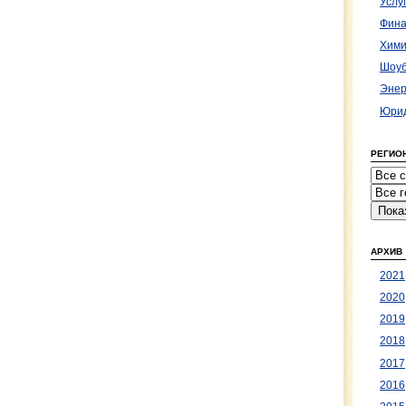
Услу
Фина
Хими
Шоуб
Энер
Юрид
РЕГИО
АРХИВ
2021
2020
2019
2018
2017
2016