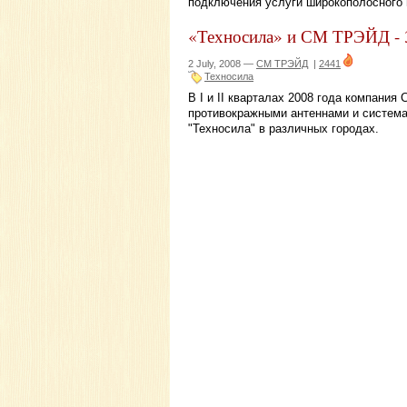
подключения услуги широкополосного 
«Техносила» и СМ ТРЭЙД - 3
2 July, 2008 —
СМ ТРЭЙД
|
2441
Техносила
В I и II кварталах 2008 года компан
противокражными антеннами и система
"Техносила" в различных городах.