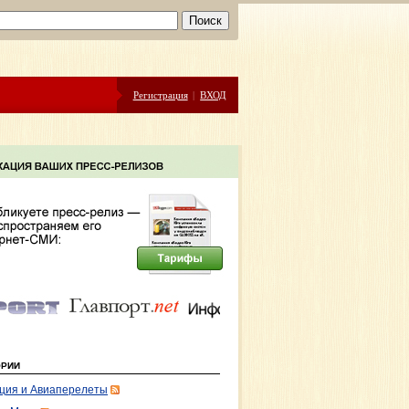
Регистрация
|
ВХОД
ОРИИ
ция и Авиаперелеты