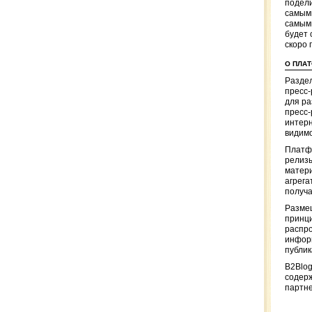
подели
самым
самым
будет 
скоро 
О ПЛА
Раздел
пресс
для р
пресс-
интерн
видимо
Платф
релизы
матер
агрега
получа
Разме
принци
распр
информ
публи
B2Blog
содер
партн