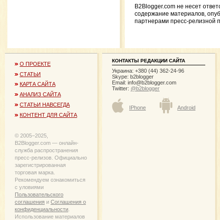
B2Blogger.com не несет ответ
содержание материалов, опу
партнерами пресс-релизной 
КОНТАКТЫ РЕДАКЦИИ САЙТА
О ПРОЕКТЕ
Украина: +380 (44) 362-24-96
СТАТЬИ
Skype: b2blogger
Email:
info@b2blogger.com
КАРТА САЙТА
Twitter:
@b2blogger
АНАЛИЗ САЙТА
СТАТЬИ НАВСЕГДА
IPhone
Android
КОНТЕНТ ДЛЯ САЙТА
© 2005−2025,
B2Blogger.com — онлайн-
служба распространения
пресс-релизов. Официально
зарегистрированная
торговая марка.
Рекомендуем ознакомиться
с уловиями
Пользовательского
соглашения
и
Соглашения о
конфиденциальности
.
Использование материалов