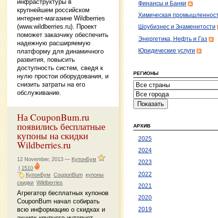
инфраструктуры в
Финансы и Банки
крупнейшем российском
Химическая промышленнос
интернет-магазине Wildberries
(www.wildberries.ru). Проект
Шоубизнес и Знаменитости
поможет заказчику обеспечить
Энергетика, Нефть и Газ
надежную расширяемую
платформу для динамичного
Юридические услуги
развития, повысить
доступность систем, сведя к
РЕГИОНЫ
нулю простои оборудования, и
снизить затраты на его
обслуживание.
На CouponBum.ru
появились бесплатные
АРХИВ
купоны на скидки
2025
Wildberries.ru
2024
12 November, 2013 —
КупонБум
2023
|
1510
2022
КупонБум
CouponBum
купоны
скидки
Wildberries
2021
Агрегатор бесплатных купонов
2020
CouponBum начал собирать
всю информацию о скидках и
2019
акциях крупного интернет-