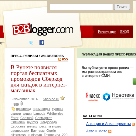
ЦЕНЫ
ПОМОЩЬ
Регистрация
|
ВХОД
луги написания
ПРЕСС-РЕЛИЗЫ
/ WILDBERRIES
В Рунете появился
портал бесплатных
промокодов Сберкод
для скидок в интернет-
магазинах
5 November, 2014 —
Sberkod.ru
|
989
промокод
промокоды
купоны
скидки
акции
Lamoda
Wildberries
КАТЕГОРИИ
Enter
Связной
Сотмаркет
Ситилинк
mytoys
Эльдорадо
Авиация и Авиаперелеты
Евросеть
алиэкспресс
м видео
распродажи
Ваучеры
Quelle
Авто и Мото
aliexpress
kupinatao
Техносила
220