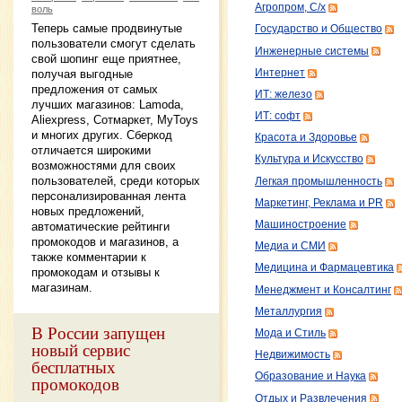
Агропром, С/х
воль
Теперь самые продвинутые
Государство и Общество
пользователи смогут сделать
Инженерные системы
свой шопинг еще приятнее,
Интернет
получая выгодные
предложения от самых
ИТ: железо
лучших магазинов: Lamoda,
ИТ: софт
Aliexpress, Сотмаркет, MyToys
и многих других. Сберкод
Красота и Здоровье
отличается широкими
Культура и Искусство
возможностями для своих
пользователей, среди которых
Легкая промышленность
персонализированная лента
Маркетинг, Реклама и PR
новых предложений,
Машиностроение
автоматические рейтинги
промокодов и магазинов, а
Медиа и СМИ
также комментарии к
Медицина и Фармацевтика
промокодам и отзывы к
магазинам.
Менеджмент и Консалтинг
Металлургия
В России запущен
Мода и Стиль
новый сервис
Недвижимость
бесплатных
Образование и Наука
промокодов
Отдых и Развлечения