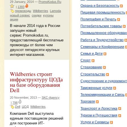
29 January, 2014 —
PromoKodus.Ru
Охрана и Безопасность
|
1393
промокоды
Wildberries
Lamoda
Пищевая промышленность
новый сервис
скидки
купоны
акции
Полиграфия и Печать
В начале 2014 года в России
Потребительские товары
запущен новый
Промышленное оборудован
сервис Promokodus.ru,
предоставляющий бесплатные
Работа и Трудоустройство
промокоды от более чем
Семинары и Конференции
двухсот пятидесяти крупных
Семья и Дети
интернет-магазинов.
Спорт
Страхование
Wildberries строит
Строительство
инфраструктуру ЦОДа
Судостроение и судоремонт
на базе оборудования
Таможенные услуги
Dell
Телекоммуникации и Связь
20 November, 2013 —
SKC-Agency
Торговля
|
798
Dell
ЦОД
Wildberries
Транспорт и Логистика
Компания Dell выступила
Туризм и Путешествия
единым поставщиком решений
Услуги и Сервисы
для построения ИТ-