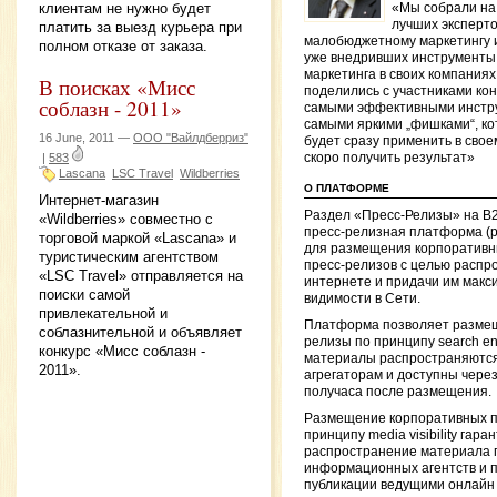
клиентам не нужно будет
«Мы собрали на
лучших эксперто
платить за выезд курьера при
малобюджетному маркетингу 
полном отказе от заказа.
уже внедривших инструменты
маркетинга в своих компаниях
В поисках «Мисс
поделились с участниками к
соблазн - 2011»
самыми эффективными инстр
самыми яркими „фишками“, к
16 June, 2011 —
ООО "Вайлдберриз"
будет сразу применить в свое
|
583
скоро получить результат»
Lascana
LSC Travel
Wildberries
О ПЛАТФОРМЕ
Интернет-магазин
Раздел «Пресс-Релизы» на B
«Wildberries» совместно с
пресс-релизная платформа (
торговой маркой «Lascana» и
для размещения корпоративн
туристическим агентством
пресс-релизов с целью распр
«LSC Travel» отправляется на
интернете и придачи им макс
поиски самой
видимости в Сети.
привлекательной и
Платформа позволяет размещ
соблазнительной и объявляет
релизы по принципу search engin
конкурс «Мисс соблазн -
материалы распространяются
2011».
агрегаторам и доступны через
получаса после размещения.
Размещение корпоративных п
принципу media visibility гара
распространение материала 
информационных агентств и п
публикации ведущими онлайн