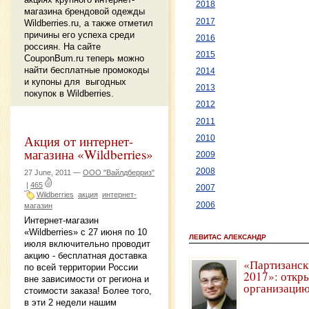
2018
магазина брендовой одежды
2017
Wildberries.ru, а также отметил
причины его успеха среди
2016
россиян. На сайте
2015
CouponBum.ru теперь можно
найти бесплатные промокоды
2014
и купоны для выгодных
2013
покупок в Wildberries.
2012
2011
Акция от интернет-
2010
магазина «Wildberries»
2009
2008
27 June, 2011 —
ООО "Вайлдберриз"
|
465
2007
Wildberries
акция
интернет-
2006
магазин
Интернет-магазин
«Wildberries» с 27 июня по 10
ЛЕВИТАС АЛЕКСАНДР
июля включительно проводит
акцию - бесплатная доставка
«Партизанск
по всей территории России
2017»: откры
вне зависимости от региона и
организацию
стоимости заказа! Более того,
в эти 2 недели нашим