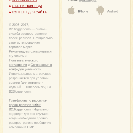
СТАТЬИ НАВСЕГДА
IPhone
Android
КОНТЕНТ ДЛЯ САЙТА
© 2005−2017,
B2Blogger.com — онлайн-
служба распространения
пресс-релизов. Официально
зарегистрированная
торговая марка.
Рекомендуем ознакомиться
с уловиями
Пользовательского
соглашения
и
Соглашения о
конфиденциальности
.
Использование материалов
разрешается при условии
ссылки (для интернет-
изданий — гиперссылки) на
B2Blogger.com.
Платформа по рассылке
пресс-релизов ☜❶☞
B2Blogger.com
› Идеально
подходит для тех случаев,
когда необходимо срочно
распространить сообщение
компании в СМИ.