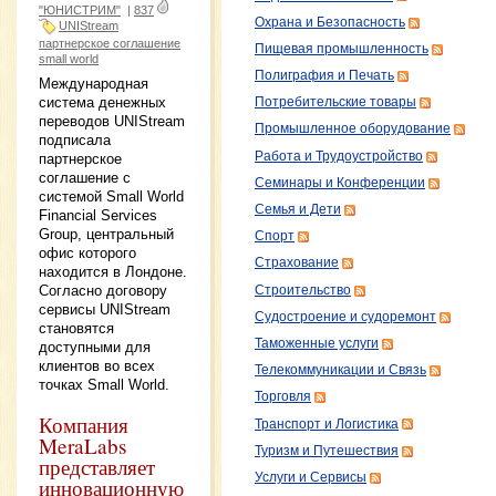
"ЮНИСТРИМ"
|
837
Охрана и Безопасность
UNIStream
партнерское соглашение
Пищевая промышленность
small world
Полиграфия и Печать
Международная
система денежных
Потребительские товары
переводов UNIStream
Промышленное оборудование
подписала
Работа и Трудоустройство
партнерское
соглашение с
Семинары и Конференции
системой Small World
Семья и Дети
Financial Services
Group, центральный
Спорт
офис которого
Страхование
находится в Лондоне.
Согласно договору
Строительство
сервисы UNIStream
Судостроение и судоремонт
становятся
Таможенные услуги
доступными для
клиентов во всех
Телекоммуникации и Связь
точках Small World.
Торговля
Компания
Транспорт и Логистика
MeraLabs
Туризм и Путешествия
представляет
Услуги и Сервисы
инновационную