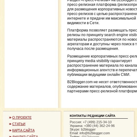
Раздел «Пресс-Релизы» на B2Blogger.
пресс-релизная платформа (релизопр
для размещения корпоративных новост
пресс-релизов с целью распространени
интернете и придачи им максимальной
видимости в Сети.
Платформа позволяет размещать прес
релизы по принципу search engine visibil
материалы распространяются по ново
агрегаторам и доступны через поиск в 
получаса после размещения.
Размещение корпоративных пресс-рел
принципу media visibility гарантирует
распространение материала по канал
информационных агентств и перепечат
публикации ведущими онлайн СМИ.
B2Blogger.com не несет ответственност
содержание материалов, опубликован
партнерами пресс-релизной платформ
КОНТАКТЫ РЕДАКЦИИ САЙТА
О ПРОЕКТЕ
Россия: +7 (499) 215-34-10
СТАТЬИ
Украина: +380 (44) 362-24-96
Skype: b2blogger
КАРТА САЙТА
Email:
info@b2blogger.com
Twitter:
@b2blogger
АНАЛИЗ САЙТА