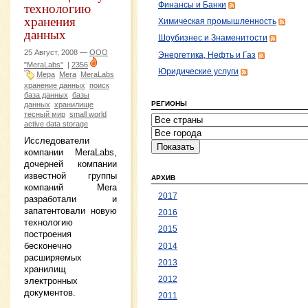
технологию
Финансы и Банки
хранения
Химическая промышленность
данных
Шоубизнес и Знаменитости
25 Август, 2008 —
ООО
Энергетика, Нефть и Газ
"MeraLabs"
|
2356
Юридические услуги
Мера
Mera
MeraLabs
хранение данных
поиск
база данных
базы
РЕГИОНЫ
данных
хранилище
тесный мир
small world
active data storage
Исследователи
компании MeraLabs,
дочерней компании
известной группы
АРХИВ
компаний Mera
2017
разработали и
запатентовали новую
2016
технологию
2015
построения
бесконечно
2014
расширяемых
2013
хранилищ
2012
электронных
документов.
2011