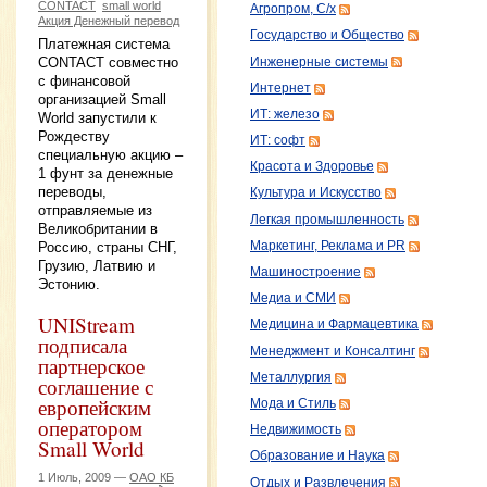
CONTACT
small world
Агропром, С/х
Акция Денежный перевод
Государство и Общество
Платежная система
CONTACT совместно
Инженерные системы
с финансовой
Интернет
организацией Small
ИТ: железо
World запустили к
Рождеству
ИТ: софт
специальную акцию –
Красота и Здоровье
1 фунт за денежные
переводы,
Культура и Искусство
отправляемые из
Легкая промышленность
Великобритании в
Маркетинг, Реклама и PR
Россию, страны СНГ,
Грузию, Латвию и
Машиностроение
Эстонию.
Медиа и СМИ
UNIStream
Медицина и Фармацевтика
подписала
Менеджмент и Консалтинг
партнерское
Металлургия
соглашение с
европейским
Мода и Стиль
оператором
Недвижимость
Small World
Образование и Наука
1 Июль, 2009 —
ОАО КБ
Отдых и Развлечения