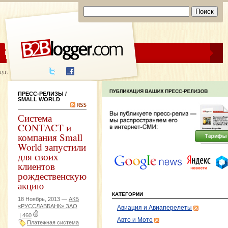
ЦЕНЫ
ПОМОЩЬ
луги написания
ПРЕСС-РЕЛИЗЫ
/
SMALL WORLD
Система
CONTACT и
компания Small
World запустили
для своих
клиентов
рождественскую
акцию
КАТЕГОРИИ
18 Ноябрь, 2013 —
АКБ
«РУССЛАВБАНК» ЗАО
Авиация и Авиаперелеты
|
460
Авто и Мото
Платежная система