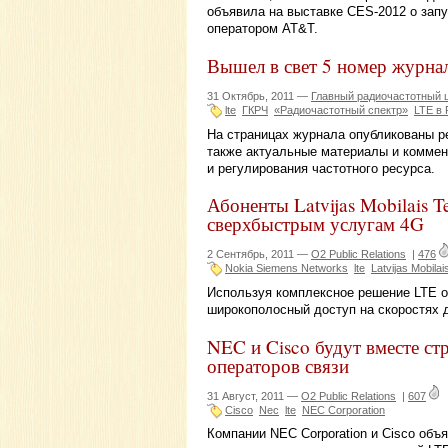
объявила на выставке CES-2012 о зап
оператором AT&T.
Вышел в свет 5 номер журна
31 Октябрь, 2011 —
Главный радиочастотный 
lte
ГКРЧ
«Радиочастотный спектр»
LTE в 
На страницах журнала опубликованы ре
также актуальные материалы и коммен
и регулирования частотного ресурса.
Абоненты Latvijas Mobilais T
сверхбыстрым услугам 4G
2 Сентябрь, 2011 —
O2 Public Relations
|
476
Nokia Siemens Networks
lte
Latvijas Mobilai
Используя комплексное решение LTE о
широкополосный доступ на скоростях д
NEC и Cisco будут вместе ст
операторов связи
31 Август, 2011 —
O2 Public Relations
|
607
Cisco
Nec
lte
NEC Corporation
Компании NEC Corporation и Cisco объ