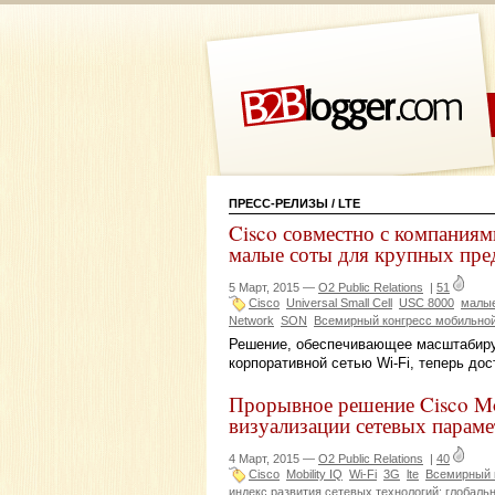
ПРЕСС-РЕЛИЗЫ
/ LTE
Cisco совместно с компаниям
малые соты для крупных пре
5 Март, 2015 —
O2 Public Relations
|
51
Cisco
Universal Small Cell
USC 8000
малые
Network
SON
Всемирный конгресс мобильной
Решение, обеспечивающее масштабиру
корпоративной сетью Wi-Fi, теперь до
Прорывное решение Cisco Mo
визуализации сетевых параме
4 Март, 2015 —
O2 Public Relations
|
40
Cisco
Mobility IQ
Wi-Fi
3G
lte
Всемирный 
индекс развития сетевых технологий: глобаль