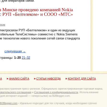
 для операторов связи.
в Минске проведено компанией Nokia
о с РУП «Белтелеком» и СООО «МТС»
еком
лектросвязи РУП «Белтелеком» и один из ведущих
обильные ТелеСистемы» совместно с Nokia Siemens
е технологии нового поколения сетей связи стандарта
следующая →
траницы:
1–20
21–32
ТА
АНАЛИЗ САЙТА
СТАТЬИ НАВСЕГДА
КОНТЕНТ ДЛЯ САЙТА
 распространения пресс-релизов. Официально зарегистрированная торговая марка.
овательского соглашения
и
Соглашения о конфиденциальности
. Использование
для интернет-изданий — гиперссылки) на B2Blogger.com.
B2Blogger.com
› Идеально подходит для тех случаев, когда необходимо срочно