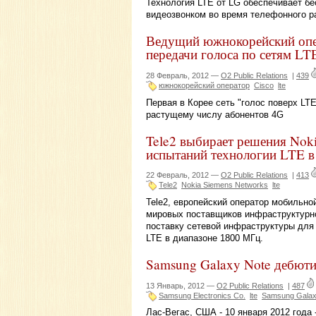
Технология LTE от LG обеспечивает б
видеозвонком во время телефонного р
Ведущий южнокорейский опе
передачи голоса по сетям LT
28 Февраль, 2012 —
O2 Public Relations
|
439
южнокорейский оператор
Cisco
lte
Первая в Корее сеть "голос поверх LT
растущему числу абонентов 4G
Tele2 выбирает решения Noki
испытаний технологии LTE в
22 Февраль, 2012 —
O2 Public Relations
|
413
Tele2
Nokia Siemens Networks
lte
Tele2, европейский оператор мобильно
мировых поставщиков инфраструктурно
поставку сетевой инфраструктуры для
LTE в диапазоне 1800 МГц.
Samsung Galaxy Note дебют
13 Январь, 2012 —
O2 Public Relations
|
487
Samsung Electronics Co.
lte
Samsung Galax
Лас-Вегас, США - 10 января 2012 года