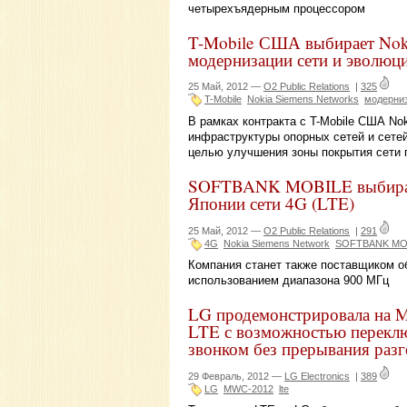
четырехъядерным процессором
T-Mobile США выбирает Noki
модернизации сети и эволюц
25 Май, 2012 —
O2 Public Relations
|
325
T-Mobile
Nokia Siemens Networks
модерниз
В рамках контракта с T-Mobile США N
инфраструктуры опорных сетей и сете
целью улучшения зоны покрытия сети 
SOFTBANK MOBILE выбирает 
Японии сети 4G (LTE)
25 Май, 2012 —
O2 Public Relations
|
291
4G
Nokia Siemens Network
SOFTBANK MO
Компания станет также поставщиком о
использованием диапазона 900 МГц
LG продемонстрировала на M
LTE с возможностью перекл
звонком без прерывания раз
29 Февраль, 2012 —
LG Electronics
|
389
LG
MWC-2012
lte