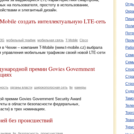
Отды
ых на пользователя, простоту в использовании,
ойствами и элегантный дизайн.
Охра
Пище
Mobile создать интеллектуальную LTE-сеть
Поли
Потр
3G
мобильный трафик
мобильная связь
T-Mobile
Cisco
Пром
в Чехии – компания T-Mobile (www.t-mobile.cz) выбрала
Рабо
я управления мобильным трафиком своей новой LTE-сети
Семи
Семь
ждународной премии Govies Government
Спор
ациях
Стра
Стро
ность
органы власти
широкополосная сеть
lte
камеры
Судо
Тамо
й премии Govies Government Security Award
укты в области безопасности федеральных,
Теле
асти) в трех номинациях.
Торг
дней без происшествий
Тран
Тури
сандвик
lte
безопасность
происшествия