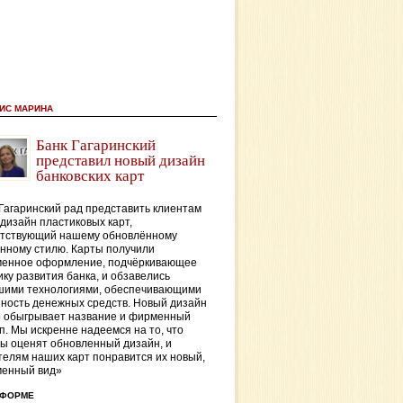
ИС МАРИНА
Банк Гагаринский
представил новый дизайн
банковских карт
Гагаринский рад представить клиентам
дизайн пластиковых карт,
етствующий нашему обновлённому
нному стилю. Карты получили
менное оформление, подчёркивающее
ку развития банка, и обзавелись
шими технологиями, обеспечивающими
ность денежных средств. Новый дизайн
о обыгрывает название и фирменный
п. Мы искренне надеемся на то, что
ы оценят обновленный дизайн, и
елям наших карт понравится их новый,
менный вид»
ТФОРМЕ