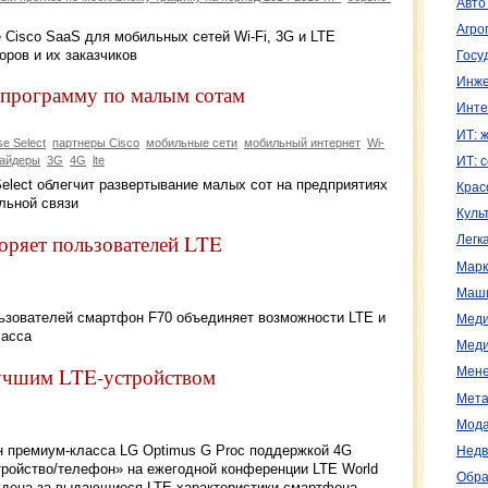
Авто
Агро
 Cisco SaaS для мобильных сетей Wi-Fi, 3G и LTE
оров и их заказчиков
Госу
Инже
ю программу по малым сотам
Инте
ИТ: 
se Select
партнеры Cisco
мобильные сети
мобильный интернет
Wi-
вайдеры
3G
4G
lte
ИТ: 
 Select облегчит развертывание малых сот на предприятиях
Крас
льной связи
Куль
оряет пользователей LTE
Легк
Марк
Маш
ьзователей смартфон F70 объединяет возможности LTE и
Меди
ласса
Меди
лучшим LTE-устройством
Мене
Мета
Мода
премиум-класса LG Optimus G Proс поддержкой 4G
Недв
ройство/телефон» на ежегодной конференции LTE World
Обра
ждена за выдающиеся LTE-характеристики смартфона,