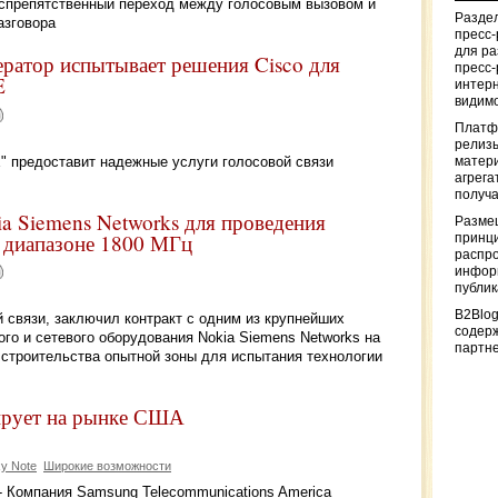
еспрепятственный переход между голосовым вызовом и
Раздел
азговора
пресс
для р
ратор испытывает решения Cisco для
пресс-
E
интерн
видимо
Платф
релизы
E" предоставит надежные услуги голосовой связи
матер
агрега
получа
a Siemens Networks для проведения
Разме
 диапазоне 1800 МГц
принци
распр
информ
публи
B2Blog
й связи, заключил контракт с одним из крупнейших
содер
го и сетевого оборудования Nokia Siemens Networks на
партн
 строительства опытной зоны для испытания технологии
ирует на рынке США
y Note
Широкие возможности
 - Компания Samsung Telecommunications America