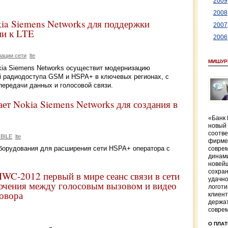
2009
2008
a Siemens Networks для поддержки
2007
ии к LTE
2006
ации сети
lte
МИШУР
okia Siemens Networks осуществит модернизацию
й радиодоступа GSM и HSPA+ в ключевых регионах, с
передачи данных и голосовой связи.
Nokia Siemens Networks для создания в
«Банк 
новый 
соотв
BILE
lte
фирме
борудования для расширения сети HSPA+ оператора с
совре
динами
новей
сохран
WC-2012 первый в мире сеанс связи в сети
удачн
ючения между голосовым вызовом и видео
логоти
говора
клиент
держат
совре
О ПЛА