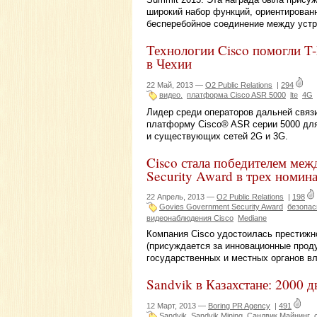
широкий набор функций, ориентированн
бесперебойное соединение между устр
Технологии Cisco помогли T-
в Чехии
22 Май, 2013 —
O2 Public Relations
|
294
видео.
платформа Cisco ASR 5000
lte
4G
Лидер среди операторов дальней связи 
платформу Cisco® ASR серии 5000 дл
и существующих сетей 2G и 3G.
Cisco стала победителем ме
Security Award в трех номин
22 Апрель, 2013 —
O2 Public Relations
|
198
Govies Government Security Award
безопас
видеонаблюдения Cisco
Mediane
Компания Cisco удостоилась престижно
(присуждается за инновационные прод
государственных и местных органов вл
Sandvik в Казахстане: 2000 
12 Март, 2013 —
Boring PR Agency
|
491
Sandvik
Sandvik Mining
Сандвик Майнинг