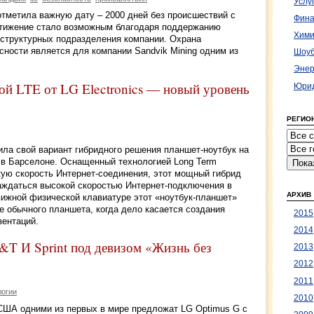
Услу
отметила важную дату – 2000 дней без происшествий с
Фина
стижение стало возможным благодаря поддержанию
Хими
 структурных подразделения компании. Охрана
ности является для компании Sandvik Mining одним из
Шоуб
Энер
ой LTE от LG Electronics — новый уровень
Юрид
РЕГИО
вила свой вариант гибридного решения планшет-ноутбук на
) в Барселоне. Оснащенный технологией Long Term
кую скорость Интернет-соединения, этот мощный гибрид
аждаться высокой скоростью Интернет-подключения в
АРХИВ
ижной физической клавиатуре этот «ноутбук-планшет»
 обычного планшета, когда дело касается создания
2015
зентаций.
2014
&T И Sprint под девизом «Жизнь без
2013
2012
2011
логии
2010
США одними из первых в мире предложат LG Optimus G с