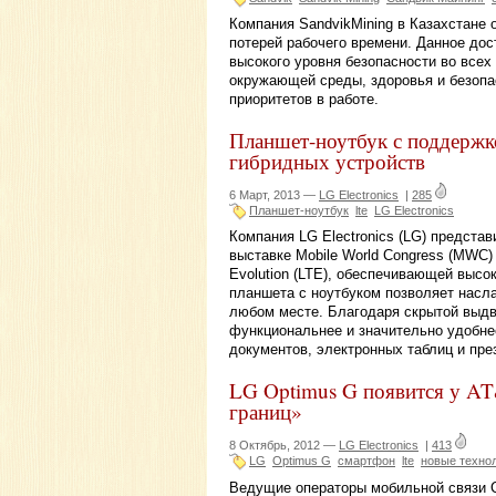
Компания SandvikMining в Казахстане 
потерей рабочего времени. Данное до
высокого уровня безопасности во всех
окружающей среды, здоровья и безопас
приоритетов в работе.
Планшет-ноутбук с поддержк
гибридных устройств
6 Март, 2013 —
LG Electronics
|
285
Планшет-ноутбук
lte
LG Electronics
Компания LG Electronics (LG) предста
выставке Mobile World Congress (MWC
Evolution (LTE), обеспечивающей высо
планшета с ноутбуком позволяет насл
любом месте. Благодаря скрытой выдв
функциональнее и значительно удобнее
документов, электронных таблиц и пре
LG Optimus G появится у AT
границ»
8 Октябрь, 2012 —
LG Electronics
|
413
LG
Optimus G
смартфон
lte
новые техно
Ведущие операторы мобильной связи 