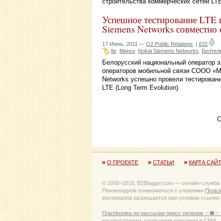
строительства коммерческих сетей LTE
Успешное тестирование LTE 
Siemens Networks совместн
17 Июнь, 2011 —
O2 Public Relations
|
632
lte
Минск
Nokia Siemens Networks
Белтел
Белорусский национальный оператор э
операторов мобильной связи СООО «М
Networks успешно провели тестировани
LTE (Long Term Evolution).
С
О ПРОЕКТЕ
СТАТЬИ
КАРТА САЙ
© 2005−2015, B2Blogger.com — онлайн-служба
Рекомендуем ознакомиться с уловиями
Польз
материалов разрешается при условии ссылки (
Платформа по рассылке пресс-релизов ☜❶☞ 
распространить сообщение компании в СМИ.