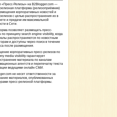
 «Пресс-Релизы» на B2Blogger.com —
-релизная платформа (релизоприёмник)
азмещения корпоративных новостей и
релизов с целью распространения их в
ете и придачи им максимальной
сти в Сети.
орма позволяет размещать пресс-
 по принципу search engine visibility, когда
иалы распространяются по новостным
торам и доступны через поиск в течение
са после размещения.
щение корпоративных пресс-релизов по
пу media visibility гарантирует
остранение материала по каналам
ационных агентств и перепечатку текста
кации ведущими онлайн СМИ.
ger.com не несет ответственности за
жание материалов, опубликованных
ерами пресс-релизной платформы.