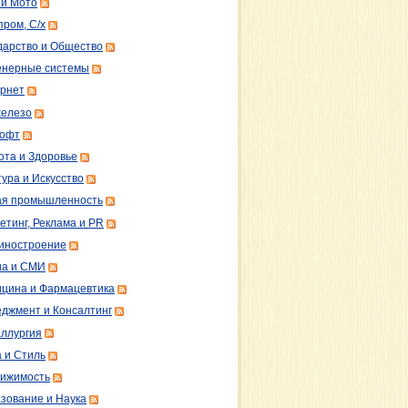
 и Мото
пром, С/х
дарство и Общество
нерные системы
рнет
железо
софт
ота и Здоровье
тура и Искусство
ая промышленность
етинг, Реклама и PR
иностроение
а и СМИ
цина и Фармацевтика
джмент и Консалтинг
ллургия
 и Стиль
ижимость
зование и Наука