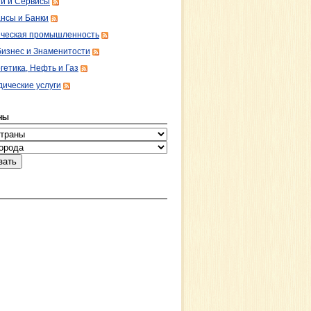
ги и Сервисы
нсы и Банки
ческая промышленность
изнес и Знаменитости
гетика, Нефть и Газ
ические услуги
НЫ