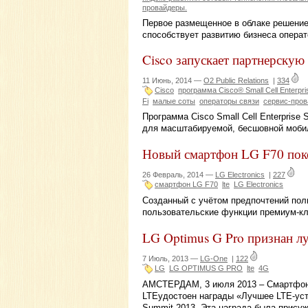
провайдеры.
Первое размещенное в облаке решение
способствует развитию бизнеса операт
Cisco запускает партнерску
11 Июнь, 2014 —
O2 Public Relations
|
334
Cisco
программа Cisco® Small Cell Enterpri
Fi
малые соты
операторы связи
сервис-про
Программа Cisco Small Cell Enterprise
для масштабируемой, бесшовной моби
Новый смартфон LG F70 пок
26 Февраль, 2014 —
LG Electronics
|
227
смартфон LG F70
lte
LG Electronics
Созданный с учётом предпочтений пол
пользовательские функции премиум-к
LG Optimus G Pro признан 
7 Июль, 2013 —
LG-One
|
122
LG
LG OPTIMUS G PRO
lte
4G
АМСТЕРДАМ, 3 июля 2013 – Смартфон 
LTEудостоен награды «Лучшее LTE-уст
Summit 2013. Эта награда была прису