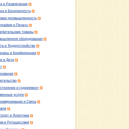
х и Развлечения
на и Безопасность
вая промышленность
графия и Печать
ебительские товары
ышленное оборудование
та и Трудоустройство
нары и Конференции
я и Дети
т
хование
ительство
строение и судоремонт
женные услуги
коммуникации и Связь
овля
спорт и Логистика
зм и Путешествия