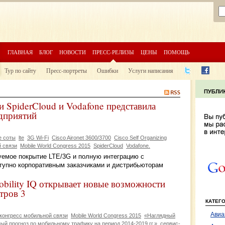
ГЛАВНАЯ
БЛОГ
НОВОСТИ
ПРЕСС-РЕЛИЗЫ
ЦЕНЫ
ПОМОЩЬ
Тур по сайту
Пресс-портреты
Ошибки
Услуги написания
и SpiderCloud и Vodafone представила
дприятий
 соты
lte
3G Wi-Fi
Cisco Aironet 3600/3700
Cisco Self Organizing
 связи
Mobile World Congress 2015
SpiderCloud
Vodafone.
емое покрытие LTE/3G и полную интеграцию с
ступно корпоративным заказчиками и дистрибьюторам
bility IQ открывает новые возможности
тров 3
КАТЕГ
Авиа
конгресс мобильной связи
Mobile World Congress 2015
«Наглядный
ный прогноз по мобильному трафику на период 2014-2019 гг.»
сервис-