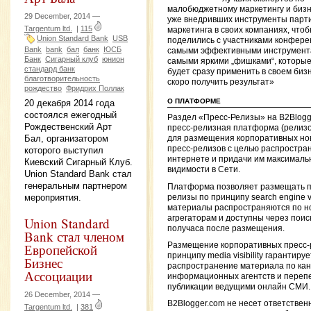
малобюджетному маркетингу и биз
29 December, 2014 —
уже внедривших инструменты парт
Targentum ltd.
|
115
маркетинга в своих компаниях, что
Union Standard Bank
USB
поделились с участниками конфер
Bank
bank
бал
банк
ЮСБ
самыми эффективными инструмент
Банк
Сигарный клуб
юнион
самыми яркими „фишками“, которы
стандард банк
будет сразу применить в своем биз
благотворительность
скоро получить результат»
рождество
Фридрих Поллак
О ПЛАТФОРМЕ
20 декабря 2014 года
состоялся ежегодный
Раздел «Пресс-Релизы» на B2Blog
Рождественский Арт
пресс-релизная платформа (релиз
Бал, организатором
для размещения корпоративных но
пресс-релизов с целью распростран
которого выступил
интернете и придачи им максималь
Киевский Сигарный Клуб.
видимости в Сети.
Union Standard Bank стал
генеральным партнером
Платформа позволяет размещать п
мероприятия.
релизы по принципу search engine visi
материалы распространяются по н
агрегаторам и доступны через поис
Union Standard
получаса после размещения.
Bank стал членом
Размещение корпоративных пресс-
Европейской
принципу media visibility гарантируе
Бизнес
распространение материала по ка
Ассоциации
информационных агентств и перепе
публикации ведущими онлайн СМИ.
26 December, 2014 —
B2Blogger.com не несет ответствен
Targentum ltd.
|
381