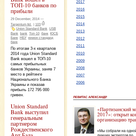
2017
ТОП-10 банков по
прибыли
2016
2015
29 December, 2014 —
2014
Targentum ltd.
|
103
Union Standard Bank
USB
2013
Bank
bank
Топ-10
банк
ЮСБ
Банк
НБУ
юнион стандард
2012
банк
2011
По итогам 3-х кварталов
2014 года Union Standard
2010
Bank вошел в ТОП-10
2009
самых прибыльных
2008
банков Украины, заняв 7
место в рейтинге
2007
Национального Банка
2006
Украины и показав
прибыль 172 795 000
гривен.
ЛЕВИТАС АЛЕКСАНДР
Union Standard
«Партизанский м
Bank выступил
2017»: открыт ко
генеральным
организацию тра
партнером
Рождественского
«Мы собрали на одно
Арт Бала
лучших экспертов по