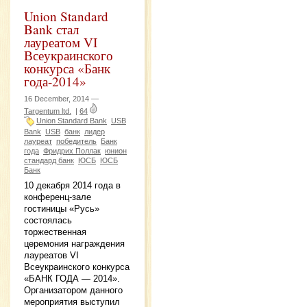
Union Standard
Bank стал
лауреатом VI
Всеукраинского
конкурса «Банк
года-2014»
16 December, 2014 —
Targentum ltd.
|
64
Union Standard Bank
USB
Bank
USB
банк
лидер
лауреат
победитель
Банк
года
Фридрих Поллак
юнион
стандард банк
ЮСБ
ЮСБ
Банк
10 декабря 2014 года в
конференц-зале
гостиницы «Русь»
состоялась
торжественная
церемония награждения
лауреатов VI
Всеукраинского конкурса
«БАНК ГОДА — 2014».
Организатором данного
мероприятия выступил