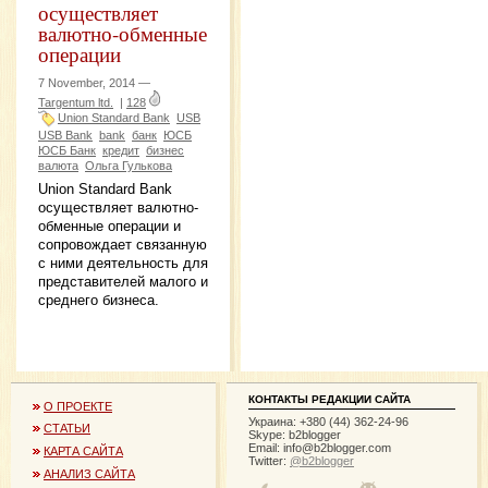
осуществляет
валютно-обменные
операции
7 November, 2014 —
Targentum ltd.
|
128
Union Standard Bank
USB
USB Bank
bank
банк
ЮСБ
ЮСБ Банк
кредит
бизнес
валюта
Ольга Гулькова
Union Standard Bank
осуществляет валютно-
обменные операции и
сопровождает связанную
с ними деятельность для
представителей малого и
среднего бизнеса.
КОНТАКТЫ РЕДАКЦИИ САЙТА
О ПРОЕКТЕ
Украина: +380 (44) 362-24-96
СТАТЬИ
Skype: b2blogger
Email:
info@b2blogger.com
КАРТА САЙТА
Twitter:
@b2blogger
АНАЛИЗ САЙТА