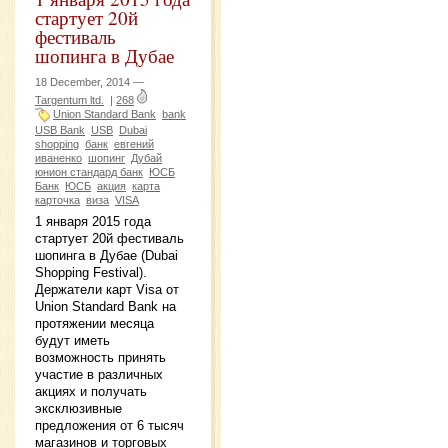
стартует 20й
фестиваль
шопинга в Дубае
18 December, 2014 —
Targentum ltd.
|
268
Union Standard Bank
bank
USB Bank
USB
Dubai
shopping
банк
евгений
иваненко
шопинг
Дубай
юнион стандард банк
ЮСБ
Банк
ЮСБ
акция
карта
карточка
виза
VISA
1 января 2015 года
стартует 20й фестиваль
шопинга в Дубае (Dubai
Shopping Festival).
Держатели карт Visa от
Union Standard Bank на
протяжении месяца
будут иметь
возможность принять
участие в различных
акциях и получать
эксклюзивные
предложения от 6 тысяч
магазинов и торговых