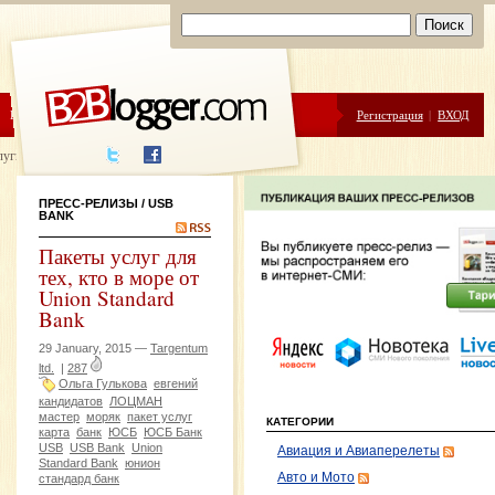
ЦЕНЫ
ПОМОЩЬ
Регистрация
|
ВХОД
луги написания
ПРЕСС-РЕЛИЗЫ
/ USB
BANK
Пакеты услуг для
тех, кто в море от
Union Standard
Bank
29 January, 2015 —
Targentum
ltd.
|
287
Ольга Гулькова
евгений
кандидатов
ЛОЦМАН
мастер
моряк
пакет услуг
КАТЕГОРИИ
карта
банк
ЮСБ
ЮСБ Банк
USB
USB Bank
Union
Авиация и Авиаперелеты
Standard Bank
юнион
Авто и Мото
стандард банк