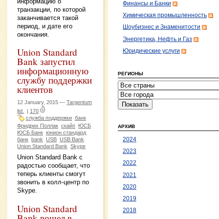
информацию о
Финансы и Банки
транзакции, по которой
Химическая промышленность
заканчивается такой
период, и дате его
Шоубизнес и Знаменитости
окончания.
Энергетика, Нефть и Газ
Union Standard
Юридические услуги
Bank запустил
информационную
РЕГИОНЫ
службу поддержки
клиентов
12 January, 2015 —
Targentum
ltd.
|
170
служба поддержки
банк
Фридрих Поллак
скайп
ЮСБ
АРХИВ
ЮСБ Банк
юнион стандард
2024
банк
bank
USB
USB Bank
Union Standard Bank
Skype
2023
Union Standard Bank с
2022
радостью сообщает, что
теперь клиенты смогут
2021
звонить в колл-центр по
2020
Skype.
2019
Union Standard
2018
Bank вошел в