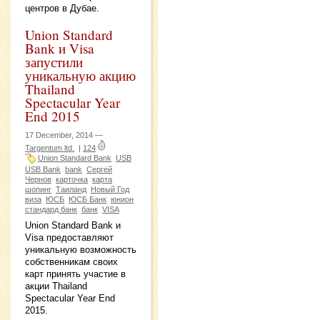
центров в Дубае.
Union Standard
Bank и Visa
запустили
уникальную акцию
Thailand
Spectacular Year
End 2015
17 December, 2014 —
Targentum ltd.
|
124
Union Standard Bank
USB
USB Bank
bank
Сергей
Чернов
карточка
карта
шопинг
Таиланд
Новый Год
виза
ЮСБ
ЮСБ Банк
юнион
стандард банк
банк
VISA
Union Standard Bank и
Visa предоставляют
уникальную возможность
собственникам своих
карт принять участие в
акции Thailand
Spectacular Year End
2015.