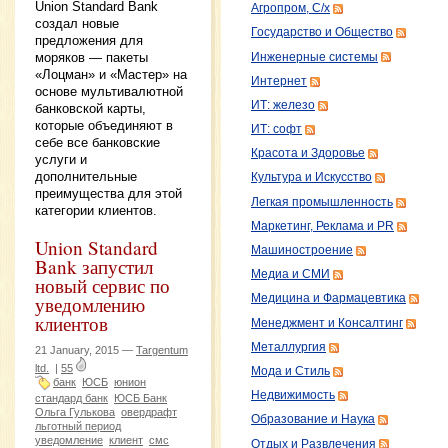
Union Standard Bank
Агропром, С/х
создал новые
Государство и Общество
предложения для
моряков — пакеты
Инженерные системы
«Лоцман» и «Мастер» на
Интернет
основе мультивалютной
ИТ: железо
банковской карты,
которые объединяют в
ИТ: софт
себе все банковские
Красота и Здоровье
услуги и
дополнительные
Культура и Искусство
преимущества для этой
Легкая промышленность
категории клиентов.
Маркетинг, Реклама и PR
Union Standard
Машиностроение
Bank запустил
Медиа и СМИ
новый сервис по
уведомлению
Медицина и Фармацевтика
клиентов
Менеджмент и Консалтинг
Металлургия
21 January, 2015 —
Targentum
ltd.
|
55
Мода и Стиль
банк
ЮСБ
юнион
Недвижимость
стандард банк
ЮСБ Банк
Ольга Гулькова
овердрафт
Образование и Наука
льготный период
уведомление
клиент
смс
Отдых и Развлечения