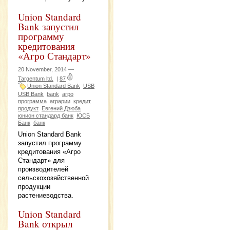
Union Standard
Bank запустил
программу
кредитования
«Агро Стандарт»
20 November, 2014 —
Targentum ltd.
|
87
Union Standard Bank
USB
USB Bank
bank
агро
программа
аграрии
кредит
продукт
Евгений Дзюба
юнион стандард банк
ЮСБ
Банк
банк
Union Standard Bank
запустил программу
кредитования «Агро
Стандарт» для
производителей
сельскохозяйственной
продукции
растениеводства.
Union Standard
Bank открыл