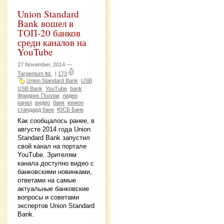
Union Standard
Bank вошел в
ТОП-20 банков
среди каналов на
YouTube
27 November, 2014 —
Targentum ltd.
|
173
Union Standard Bank
USB
USB Bank
YouTube
bank
Фридрих Поллак
лидер
канал
видео
банк
юнион
стандард банк
ЮСБ Банк
Как сообщалось ранее, в
августе 2014 года Union
Standard Bank запустил
свой канал на портале
YouTube. Зрителям
канала доступно видео с
банковскими новинками,
ответами на самые
актуальные банковские
вопросы и советами
экспертов Union Standard
Bank.