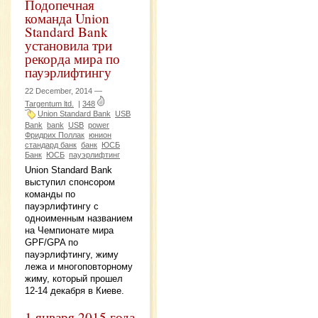
Подопечная
команда Union
Standard Bank
установила три
рекорда мира по
пауэрлифтингу
22 December, 2014 —
Targentum ltd.
|
348
Union Standard Bank
USB
Bank
bank
USB
power
Фридрих Поллак
юнион
стандард банк
банк
ЮСБ
Банк
ЮСБ
пауэрлифтинг
Union Standard Bank
выступил спонсором
команды по
пауэрлифтингу с
одноименным названием
на Чемпионате мира
GPF/GPA по
пауэрлифтингу, жиму
лежа и многоповторному
жиму, который прошел
12-14 декабря в Киеве.
1 января 2015 года