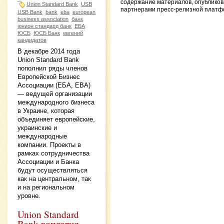
содержание материалов, опублико
Union Standard Bank
USB
партнерами пресс-релизной платф
USB Bank
bank
eba
european
business association
банк
юнион стандард банк
ЕБА
ЮСБ
ЮСБ Банк
евгений
кандидатов
В декабре 2014 года
Union Standard Bank
пополнил ряды членов
Европейской Бизнес
Ассоциации (ЕБА, EBA)
— ведущей организации
международного бизнеса
в Украине, которая
объединяет европейские,
украинские и
международные
компании. Проекты в
рамках сотрудничества
Ассоциации и Банка
будут осуществляться
как на центральном, так
и на региональном
уровне.
Union Standard
Bank воплотил