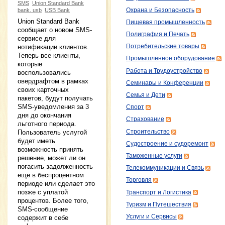
SMS
Union Standard Bank
Охрана и Безопасность
bank. usb
USB Bank
Union Standard Bank
Пищевая промышленность
сообщает о новом SMS-
Полиграфия и Печать
сервисе для
нотификации клиентов.
Потребительские товары
Теперь все клиенты,
Промышленное оборудование
которые
Работа и Трудоустройство
воспользовались
овердрафтом в рамках
Семинары и Конференции
своих карточных
Семья и Дети
пакетов, будут получать
SMS-уведомления за 3
Спорт
дня до окончания
Страхование
льготного периода.
Пользователь услугой
Строительство
будет иметь
Судостроение и судоремонт
возможность принять
Таможенные услуги
решение, может ли он
погасить задолженность
Телекоммуникации и Связь
еще в беспроцентном
Торговля
периоде или сделает это
позже с уплатой
Транспорт и Логистика
процентов. Более того,
Туризм и Путешествия
SMS-сообщение
Услуги и Сервисы
содержит в себе