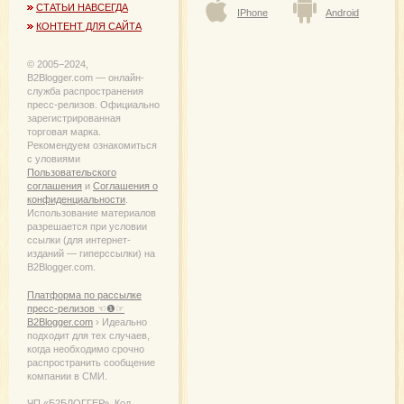
СТАТЬИ НАВСЕГДА
IPhone
Android
КОНТЕНТ ДЛЯ САЙТА
© 2005−2024,
B2Blogger.com — онлайн-
служба распространения
пресс-релизов. Официально
зарегистрированная
торговая марка.
Рекомендуем ознакомиться
с уловиями
Пользовательского
соглашения
и
Соглашения о
конфиденциальности
.
Использование материалов
разрешается при условии
ссылки (для интернет-
изданий — гиперссылки) на
B2Blogger.com.
Платформа по рассылке
пресс-релизов ☜❶☞
B2Blogger.com
› Идеально
подходит для тех случаев,
когда необходимо срочно
распространить сообщение
компании в СМИ.
ЧП «Б2БЛОГГЕР», Код