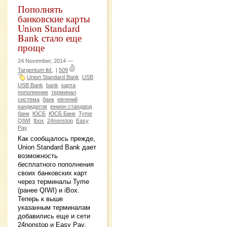
Пополнять
банковские карты
Union Standard
Bank стало еще
проще
24 November, 2014 —
Targentum ltd.
|
509
Union Standard Bank
USB
USB Bank
bank
карта
пополнение
терминал
система
банк
евгений
кандидатов
юнион стандард
банк
ЮСБ
ЮСБ Банк
Tyme
QIWI
Ibox
24nonstop
Easy
Pay
Как сообщалось прежде,
Union Standard Bank дает
возможность
бесплатного пополнения
своих банковских карт
через терминалы Tyme
(ранее QIWI) и iBox.
Теперь к выше
указанным терминалам
добавились еще и сети
24nonstop и Easy Pay.