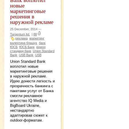
новые
маркетинговые
решения в
наружной рекламе
25 December, 2014 —
Targentum ltd.
|
88
реклама
маркетинг
валентина блащук
банк
ЮСБ
ЮСБ Банк
юнион
стандард банк
Union Standard
Bank
USB Bank
USB
Union Standard Bank
воплотил новые
маркетинговые решения
в наружной рекламе.
Идею донести легкость и
прозрачность банкинга с
пакетами услуг от Банка
смогли рекламное
агентство IQ Media и
BigBoard Ukraine,
нестандартно
адаптировав сюжет к
outdoor-форматам.