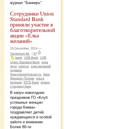
журнал "Банкиръ".
Сотрудники Union
Standard Bank
приняли участие в
благотворительной
акции «Елка
желаний»
15 December, 2014 —
Targentum ltd.
|
97
bank
USB Bank
USB
Union Standard Bank
елка
дети
сироты
елка желаний
подарки
благотворительность
банк
Фридрих Поллак
ольга
великая
ЮСБ Банк
юнион
стандард банк
В канун новогодних
праздников ГО «Клуб
успешных женщин
города Киева»
поздравляет детей,
нуждающихся в особой
заботе и внимании.
Более 80-ти