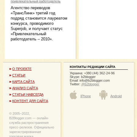
привлекательный работодатель
Агентство переводов
«ТрансЛинк» третий год
подряд становится лауреатом
конкурса, проводимого
Superjob, и получает статус
«Привлекательный
работодатель – 2010».
КОНТАКТЫ РЕДАКЦИИ САЙТА
О ПРОЕКТЕ
Украина: +380 (44) 362-24-96
СТАТЬИ
Skype: b2blogger
Email:
info@b2blogger.com
КАРТА САЙТА
Twitter:
@b2blogger
АНАЛИЗ САЙТА
СТАТЬИ НАВСЕГДА
IPhone
Android
КОНТЕНТ ДЛЯ САЙТА
© 2005−2022,
B2Blogger.com — онлайн-
служба распространения
пресс-релизов. Официально
зарегистрированная
торговая марка.