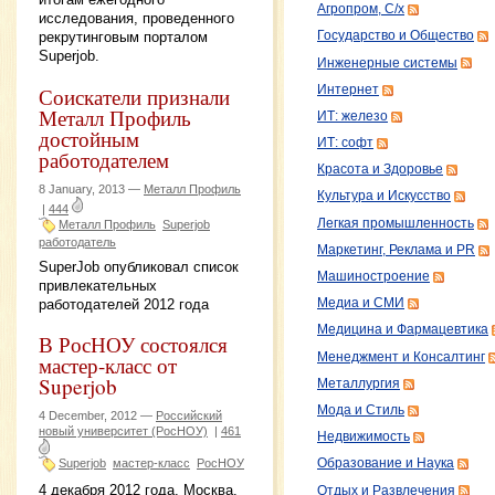
Агропром, С/х
исследования, проведенного
рекрутинговым порталом
Государство и Общество
Superjob.
Инженерные системы
Интернет
Соискатели признали
Металл Профиль
ИТ: железо
достойным
ИТ: софт
работодателем
Красота и Здоровье
8 January, 2013 —
Металл Профиль
Культура и Искусство
|
444
Легкая промышленность
Металл Профиль
Superjob
работодатель
Маркетинг, Реклама и PR
SuperJob опубликовал список
Машиностроение
привлекательных
работодателей 2012 года
Медиа и СМИ
Медицина и Фармацевтика
В РосНОУ состоялся
Менеджмент и Консалтинг
мастер-класс от
Superjob
Металлургия
Мода и Стиль
4 December, 2012 —
Российский
новый университет (РосНОУ)
|
461
Недвижимость
Superjob
мастер-класс
РосНОУ
Образование и Наука
4 декабря 2012 года, Москва.
Отдых и Развлечения