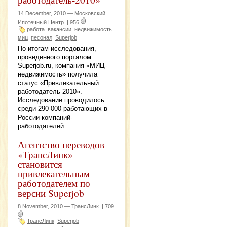
14 December, 2010 —
Московский
Ипотечный Центр
|
956
работа
вакансии
недвижимость
миц
песонал
Superjob
По итогам исследования,
проведенного порталом
Superjob.ru, компания «МИЦ-
недвижимость» получила
статус «Привлекательный
работодатель-2010».
Исследование проводилось
среди 290 000 работающих в
России компаний-
работодателей.
Агентство переводов
«ТрансЛинк»
становится
привлекательным
работодателем по
версии Superjob
8 November, 2010 —
ТрансЛинк
|
709
ТрансЛинк
Superjob