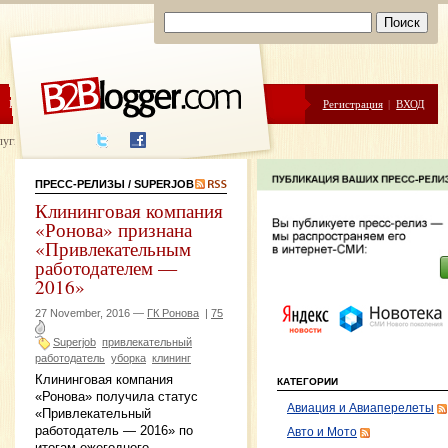
ЦЕНЫ
ПОМОЩЬ
Регистрация
|
ВХОД
луги написания
ПРЕСС-РЕЛИЗЫ
/ SUPERJOB
Клининговая компания
«Ронова» признана
«Привлекательным
работодателем —
2016»
27 November, 2016 —
ГК Ронова
|
75
Superjob
привлекательный
работодатель
уборка
клининг
Клининговая компания
КАТЕГОРИИ
«Ронова» получила статус
Авиация и Авиаперелеты
«Привлекательный
работодатель — 2016» по
Авто и Мото
итогам ежегодного