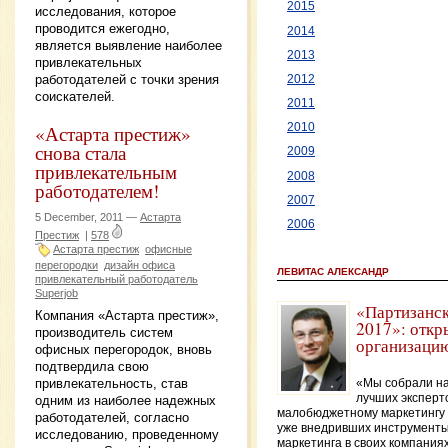
2015
исследования, которое
проводится ежегодно,
2014
является выявление наиболее
2013
привлекательных
работодателей с точки зрения
2012
соискателей.
2011
«Астарта престиж»
2010
снова стала
2009
привлекательным
2008
работодателем!
2007
5 December, 2011 —
Астарта
2006
Престиж
|
578
Астарта престиж
офисные
перегородки
дизайн офиса
ЛЕВИТАС АЛЕКСАНДР
привлекательный работодатель
Superjob
«Партизанск
Компания «Астарта престиж»,
2017»: откр
производитель систем
организаци
офисных перегородок, вновь
подтвердила свою
привлекательность, став
«Мы собрали на
лучших эксперт
одним из наиболее надежных
малобюджетному маркетингу 
работодателей, согласно
уже внедривших инструменты
исследованию, проведенному
маркетинга в своих компаниях