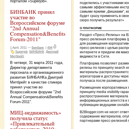
порталом «Superjob».
поделились с участниками к
самыми эффективными инстр
БИНБАНК принял
самыми яркими „фишками“, к
участие во
будет сразу применить в сво
скоро получить результат»
Всероссийском форуме
"2nd Annual
О ПЛАТФОРМЕ
Compensation&Benefits
Раздел «Пресс-Релизы» на B
Forum-2011"
пресс-релизная платформа (
для размещения корпоративн
1 April, 2011 —
Бинбанк
|
494
пресс-релизов с целью распр
Superjob
БИНБАНК
Дмитрий
интернете и придачи им мак
Митбрейт
видимости в Сети.
В четверг, 31 марта 2011 года,
Платформа позволяет разме
Директор департамента
релизы по принципу search engi
персонала и организационного
материалы распространяютс
агрегаторам и доступны чере
развития БИНБАНКа Дмитрий
получаса после размещения.
Митбрейт в качестве спикера
принял участие во
Размещение корпоративных п
Всероссийском форуме "2nd
принципу media visibility гар
распространение материала 
Annual Compensation&Benefits
информационных агентств и 
Forum-2011".
публикации ведущими онлай
МИЦ-недвижимость»
B2Blogger.com не несет отве
получила статус
содержание материалов, опу
партнерами пресс-релизной
«Привлекательный
работодатель-2010»