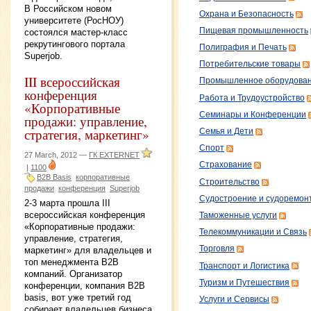
В Российском новом
Охрана и Безопасность
университете (РосНОУ)
Пищевая промышленность
состоялся мастер-класс
рекрутингового портала
Полиграфия и Печать
Superjob.
Потребительские товары
III всероссийская
Промышленное оборудова
конференция
Работа и Трудоустройство
«Корпоративные
Семинары и Конференции
продажи: управление,
стратегия, маркетинг»
Семья и Дети
Спорт
27 March, 2012 —
ГК EXTERNET
Страхование
|
1100
B2B Basis
корпоративные
Строительство
продажи
конференция
Superjob
Судостроение и судоремон
2-3 марта прошла III
всероссийская конференция
Таможенные услуги
«Корпоративные продажи:
Телекоммуникации и Связь
управление, стратегия,
Торговля
маркетинг» для владельцев и
топ менеджмента B2B
Транспорт и Логистика
компаний. Организатор
Туризм и Путешествия
конференции, компания B2B
basis, вот уже третий год
Услуги и Сервисы
собирает владельцев бизнеса,