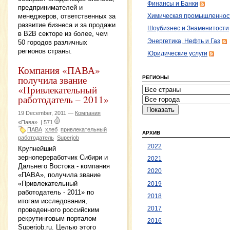
Финансы и Банки
предпринимателей и
менеджеров, ответственных за
Химическая промышленнос
развитие бизнеса и за продажи
Шоубизнес и Знаменитости
в В2В секторе из более, чем
Энергетика, Нефть и Газ
50 городов различных
регионов страны.
Юридические услуги
Компания «ПАВА»
получила звание
РЕГИОНЫ
«Привлекательный
работодатель – 2011»
19 December, 2011 —
Компания
«Пава»
|
571
ПАВА
хлеб
привлекательный
АРХИВ
работодатель
Superjob
2022
Крупнейший
зернопереработчик Сибири и
2021
Дальнего Востока - компания
2020
«ПАВА», получила звание
«Привлекательный
2019
работодатель - 2011» по
2018
итогам исследования,
2017
проведенного российским
рекрутинговым порталом
2016
Superjob.ru. Целью этого