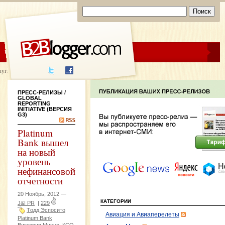
ЦЕНЫ
ПОМОЩЬ
луги написания
ПРЕСС-РЕЛИЗЫ
/
GLOBAL
REPORTING
INITIATIVE (ВЕРСИЯ
G3)
Platinum
Bank вышел
на новый
уровень
нефинансовой
отчетности
20 Ноябрь, 2012 —
КАТЕГОРИИ
J&I PR
|
229
Tодд Эспосито
Авиация и Авиаперелеты
Platinum Bank
Виктория Михно
КСО