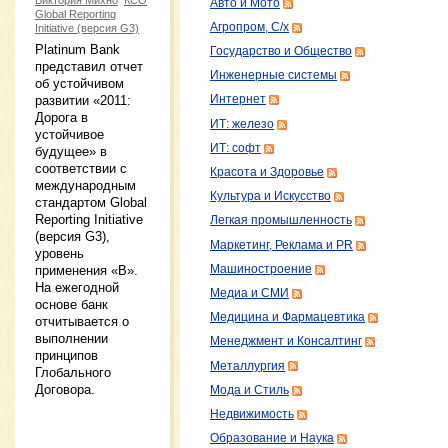
Авто и Мото
Global Reporting
Агропром, С/х
Initiative (версия G3)
Platinum Bank
Государство и Общество
представил отчет
Инженерные системы
об устойчивом
развитии «2011:
Интернет
Дорога в
ИТ: железо
устойчивое
ИТ: софт
будущее» в
соответствии с
Красота и Здоровье
международным
Культура и Искусство
стандартом Global
Reporting Initiative
Легкая промышленность
(версия G3),
Маркетинг, Реклама и PR
уровень
Машиностроение
применения «B».
На ежегодной
Медиа и СМИ
основе банк
Медицина и Фармацевтика
отчитывается о
выполнении
Менеджмент и Консалтинг
принципов
Металлургия
Глобального
Договора.
Мода и Стиль
Недвижимость
Образование и Наука