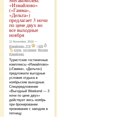
Мегакомплекс
«Измайлово»
(«Гамма»,
«Дельта»)
предлагает 3 ночи
по цене двух во
все выходные
ноября
11 November, 2016 —
Измайлово, ТГК
|
605
отель
гостиница
Москва
Измайлово
Туристские гостиничные
комплексы «Измайлово»
(«Гамма», «Дельта»)
предложили выгодные
условия отдыха в
ноябрьские выходные.
Спецпредложение
«Выгодный Weekend — 3
ночи по цене двух»
действует весь ноябрь
при бронировании
проживания с заездом в
пятницу.