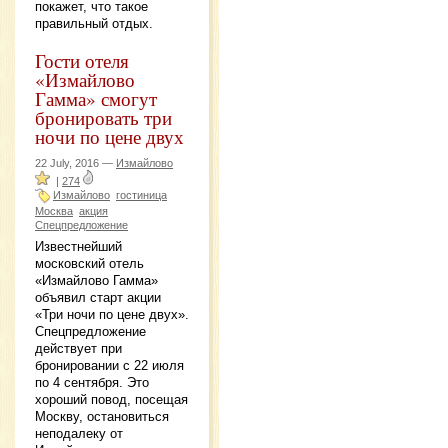
покажет, что такое
правильный отдых.
Гости отеля
«Измайлово
Гамма» смогут
бронировать три
ночи по цене двух
22 July, 2016 —
Измайлово
|
274
Измайлово
гостиница
Москва
акция
Спецпредложение
Известнейший
московский отель
«Измайлово Гамма»
объявил старт акции
«Три ночи по цене двух».
Спецпредложение
действует при
бронировании с 22 июля
по 4 сентября. Это
хороший повод, посещая
Москву, остановиться
неподалеку от