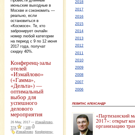
Провести длинные
2018
июньские выходные в
2017
Москве и сэкономить —
реально, если
2016
остановиться в
2015
«Космосе». Те, кто
забронирует онлайн
2014
номер любой категории
2013
на период с 9 по 12 июня
2012
2017 года, получат
скидку 40%.
2011
2010
Конференц-залы
отелей
2009
«Измайлово»
2008
(«Гамма»,
2007
«Дельта») —
оптимальный
2006
выбор для
успешного
ЛЕВИТАС АЛЕКСАНДР
делового
мероприятия
«Партизанский м
2017»: открыт ко
26 May, 2017 —
Измайлово,
организацию тра
ТГК
|
188
Измайлово
Конференц-