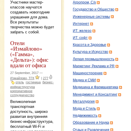
Участники мастер-
Агропром, С/х
классов научатся
Государство и Общество
создавать новогодние
Инженерные системы
украшения для дома.
Все результаты
Интернет
творчества можно будет
ИТ: железо
забрать с собой.
ИТ: софт
Отели
Красота и Здоровье
«Измайлово»
Культура и Искусство
(«Гамма»,
«Дельта»): офис
Легкая промышленность
вдали от офиса
Маркетинг, Реклама и PR
27 September, 2017 —
Машиностроение
Измайлово, ТГК
|
277
Медиа и СМИ
отель
гостиница
бизнес-
инфраструктура
Медицина и Фармацевтика
корпоративное
Менеджмент и Консалтинг
сотрудничество
Великолепная
Металлургия
транспортная
Мода и Стиль
доступность, широко
Недвижимость
развитая внутренняя
бизнес-инфраструктура,
Образование и Наука
бесплатный Wi-Fi и
Отдых и Развлечения