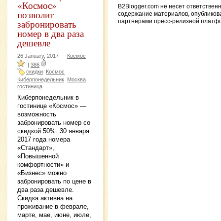
«Космос»
B2Blogger.com не несет ответственн
позволит
содержание материалов, опублико
забронировать
партнерами пресс-релизной платф
номер в два раза
дешевле
26 January, 2017 —
Космос
|
386
скидки
Космос
Киберпонедельник
Москва
гостиница
Киберпонедельник в
гостинице «Космос» —
возможность
забронировать номер со
скидкой 50%. 30 января
2017 года номера
«Стандарт»,
«Повышенной
комфортности» и
«Бизнес» можно
забронировать по цене в
два раза дешевле.
Скидка активна на
проживание в феврале,
марте, мае, июне, июле,