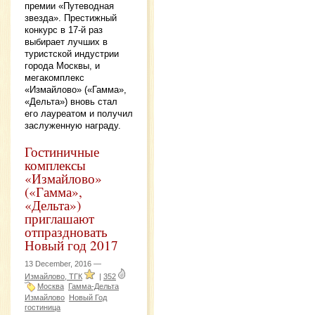
премии «Путеводная
звезда». Престижный
конкурс в 17-й раз
выбирает лучших в
туристской индустрии
города Москвы, и
мегакомплекс
«Измайлово» («Гамма»,
«Дельта») вновь стал
его лауреатом и получил
заслуженную награду.
Гостиничные
комплексы
«Измайлово»
(«Гамма»,
«Дельта»)
приглашают
отпраздновать
Новый год 2017
13 December, 2016 —
Измайлово, ТГК
|
352
Москва
Гамма-Дельта
Измайлово
Новый Год
гостиница