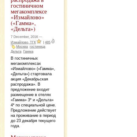
гостиничном
мегакомплексе
«Измайлово»
(«Гамма»,
«Дельта»)
7 December, 2016 —
Измайлово, ТГК
|
485
Москва
гостиница
Дельта
Гамма
В гостиничных
мегакомплексах
«Измайлово» («Гамма»,
«Дельта») стартовала
акция «Декабрьская
распродажа». В
предложение входит
размещение в отелях
«Гамма» 3* и «Дельта»
4* по специальной цене.
Предложение действует
на проживание в период
до 23 декабря текущего
года.