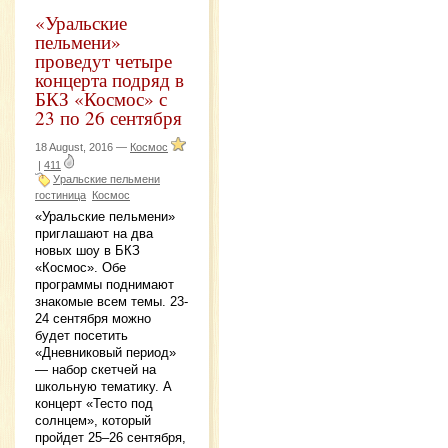
«Уральские
пельмени»
проведут четыре
концерта подряд в
БКЗ «Космос» с
23 по 26 сентября
18 August, 2016 —
Космос
|
411
Уральские пельмени
гостиница
Космос
«Уральские пельмени»
приглашают на два
новых шоу в БКЗ
«Космос». Обе
программы поднимают
знакомые всем темы. 23-
24 сентября можно
будет посетить
«Дневниковый период»
— набор скетчей на
школьную тематику. А
концерт «Тесто под
солнцем», который
пройдет 25–26 сентября,