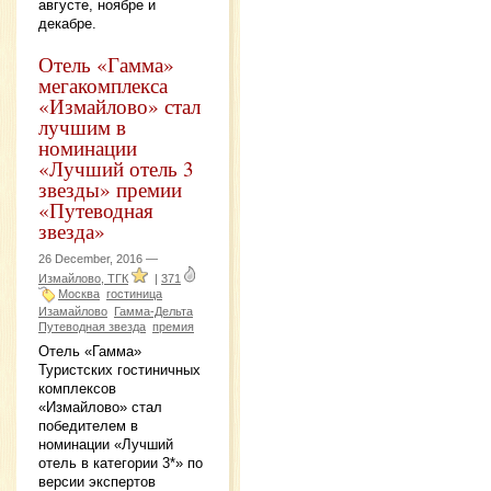
августе, ноябре и
декабре.
Отель «Гамма»
мегакомплекса
«Измайлово» стал
лучшим в
номинации
«Лучший отель 3
звезды» премии
«Путеводная
звезда»
26 December, 2016 —
Измайлово, ТГК
|
371
Москва
гостиница
Изамайлово
Гамма-Дельта
Путеводная звезда
премия
Отель «Гамма»
Туристских гостиничных
комплексов
«Измайлово» стал
победителем в
номинации «Лучший
отель в категории 3*» по
версии экспертов