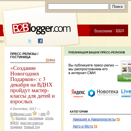
ЦЕНЫ
ПОМОЩЬ
Регистрация
|
ВХОД
луги написания
ПРЕСС-РЕЛИЗЫ
/
ГОСТИНИЦА
«Создание
Новогодних
Подарков»: с 3
декабря на ВДНХ
пройдут мастер-
классы для детей и
взрослых
6 December, 2017 —
КАТЕГОРИИ
B2Blogger.com
|
486
Космос
гостиница
отель
Авиация и Авиаперелеты
ВДНХ
мастер-классы
Авто и Мото
подарки
Новый Год