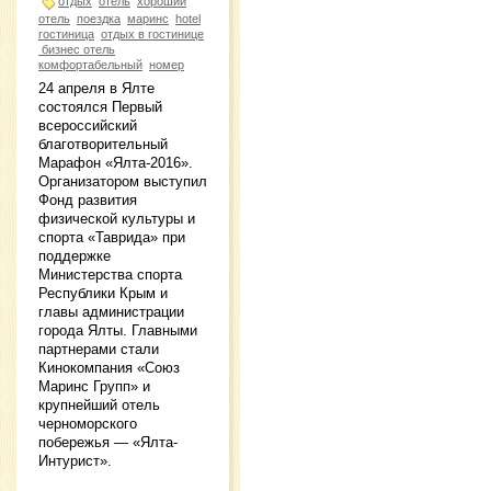
отдых
отель
хороший
отель
поездка
маринс
hotel
гостиница
отдых в гостинице
бизнес отель
комфортабельный
номер
24 апреля в Ялте
состоялся Первый
всероссийский
благотворительный
Марафон «Ялта-2016».
Организатором выступил
Фонд развития
физической культуры и
спорта «Таврида» при
поддержке
Министерства спорта
Республики Крым и
главы администрации
города Ялты. Главными
партнерами стали
Кинокомпания «Союз
Маринс Групп» и
крупнейший отель
черноморского
побережья — «Ялта-
Интурист».