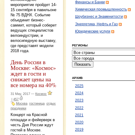
Финансы и Банки
мероприятие пройдет 14-
15 сентября в павильоне
Химическая промышленность
№ 75 ВДНХ. Событие
Шоубизнес и Знаменитости
объединит бизнес-
Энергетика, Нефть и Газ
саммит, который соберет
ведущих специалистов
Юридические услуги
велоиндустрии, и
велосипедную выставку,
где представят модели
РЕГИОНЫ
2018 года.
День России в
Москве: «Космос»
ждет в гости и
снижает цены на
АРХИВ
все номера на 40%
2025
2024
31 May, 2017 —
Космос
|
457
2023
Москва
гостиница
отдых
2022
праздники
Концерт на Красной
2021
площади и фейерверк в
2020
честь Дня России ждут
гостей в Москве.
2019