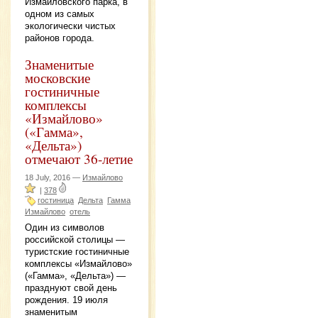
Измайловского парка, в
одном из самых
экологически чистых
районов города.
Знаменитые
московские
гостиничные
комплексы
«Измайлово»
(«Гамма»,
«Дельта»)
отмечают 36-летие
18 July, 2016 —
Измайлово
|
378
гостиница
Дельта
Гамма
Измайлово
отель
Один из символов
российской столицы —
туристские гостиничные
комплексы «Измайлово»
(«Гамма», «Дельта») —
празднуют свой день
рождения. 19 июля
знаменитым