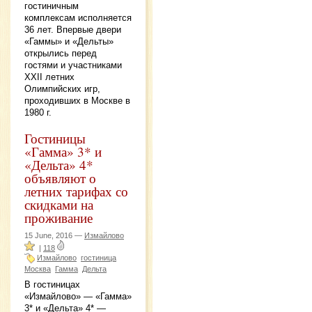
гостиничным
комплексам исполняется
36 лет. Впервые двери
«Гаммы» и «Дельты»
открылись перед
гостями и участниками
XXII летних
Олимпийских игр,
проходивших в Москве в
1980 г.
Гостиницы
«Гамма» 3* и
«Дельта» 4*
объявляют о
летних тарифах со
скидками на
проживание
15 June, 2016 —
Измайлово
|
118
Измайлово
гостиница
Москва
Гамма
Дельта
В гостиницах
«Измайлово» — «Гамма»
3* и «Дельта» 4* —