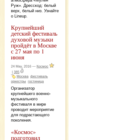
атмосфера «Мулен
Руж». Дресскод: белый
верх, белый низ. Узнайте
о Lineup.
Крупнейший
детский фестиваль
духовой музыки
пройдёт в Москве
с 27 мая по 1
июня
24 May, 2016 —
Космос
|
385
Москва
фестиваль
оркестры
гостиница
Организатор
крупнейшего военно-
музыкального
фестиваля в мире
проводит мероприятие
для подрастающего
поколения.
«Космос»
подготовил