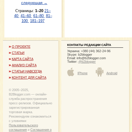
следующая →
Страницы:
1–20
21–
40
41–60
61–80
81–
100
181–197
КОНТАКТЫ РЕДАКЦИИ САЙТА
О ПРОЕКТЕ
Украина: +380 (44) 362-24-96
СТАТЬИ
Skype: b2blogger
Email:
info@b2blogger.com
КАРТА САЙТА
Twitter:
@b2blogger
АНАЛИЗ САЙТА
СТАТЬИ НАВСЕГДА
IPhone
Android
КОНТЕНТ ДЛЯ САЙТА
© 2005−2025,
B2Blogger.com — онлайн-
служба распространения
пресс-релизов. Официально
зарегистрированная
торговая марка.
Рекомендуем ознакомиться
с уловиями
Пользовательского
соглашения
и
Соглашения о