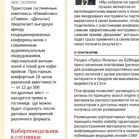
залы
гостиница
«Мы собрали на одной
лучших экспертов по
Туристские гостиничные
малобюджетному маркетингу и бизн
комплексы «Измайлово»
уже внедривших инструменты парти
(«Гамма», «Дельта»)
маркетинга в своих компаниях, чтоб
предлагают выгодную
поделились с участниками конфере
аренду
самыми эффективными инструмент
кондиционированных
самыми яркими „фишками“, которые
конференц-залов с
будет сразу применить в своем бизн
скоро получить результат»
современным
аудиовизуальным
О ПЛАТФОРМЕ
оборудованием,
Раздел «Пресс-Релизы» на B2Blogg
персональной велкам-
пресс-релизная платформа (релиз
зоной и зоной для кофе-
для размещения корпоративных нов
брейков. Просторные,
пресс-релизов с целью распростран
комфортные 19 залов
интернете и придачи им максималь
различной вместимости
видимости в Сети.
— от 12 до 500
Платформа позволяет размещать п
посадочных мест —
релизы по принципу search engine visi
находятся прямо в
материалы распространяются по н
гостинице, где можно
агрегаторам и доступны через поиск
будет отдохнуть после
получаса после размещения.
деловых мероприятий
Размещение корпоративных пресс-
различного формата.
принципу media visibility гарантируе
распространение материала по ка
Киберпонедельник
информационных агентств и перепе
в гостинице
публикации ведущими онлайн СМИ.