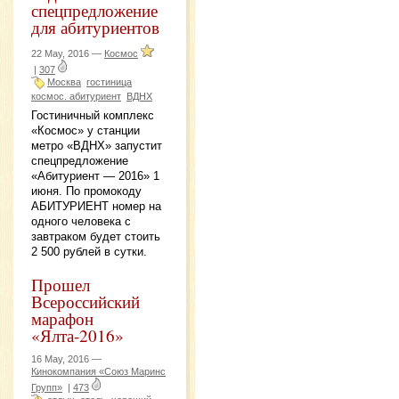
спецпредложение
для абитуриентов
22 May, 2016 —
Космос
|
307
Москва
гостиница
космос. абитуриент
ВДНХ
Гостиничный комплекс
«Космос» у станции
метро «ВДНХ» запустит
спецпредложение
«Абитуриент — 2016» 1
июня. По промокоду
АБИТУРИЕНТ номер на
одного человека с
завтраком будет стоить
2 500 рублей в сутки.
Прошел
Всероссийский
марафон
«Ялта-2016»
16 May, 2016 —
Кинокомпания «Союз Маринс
Групп»
|
473