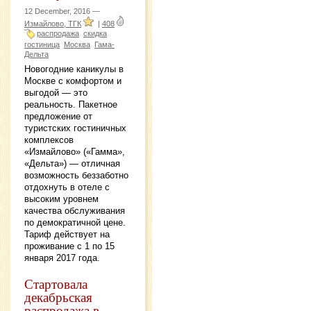
12 December, 2016 —
Измайлово, ТГК
|
408
распродажа
скидка
гостиница
Москва
Гама-
Дельта
Новогодние каникулы в
Москве с комфортом и
выгодой — это
реальность. Пакетное
предложение от
туристских гостиничных
комплексов
«Измайлово» («Гамма»,
«Дельта») — отличная
возможность беззаботно
отдохнуть в отеле с
высоким уровнем
качества обслуживания
по демократичной цене.
Тариф действует на
проживание с 1 по 15
января 2017 года.
Стартовала
декабрьская
распродажа в