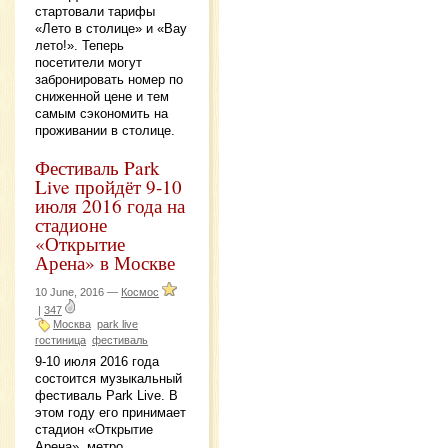
стартовали тарифы
«Лето в столице» и «Вау
лето!». Теперь
посетители могут
забронировать номер по
сниженной цене и тем
самым сэкономить на
проживании в столице.
Фестиваль Park
Live пройдёт 9-10
июля 2016 года на
стадионе
«Открытие
Арена» в Москве
10 June, 2016 —
Космос
|
347
Москва
park live
гостиница
фестиваль
9-10 июля 2016 года
состоится музыкальный
фестиваль Park Live. В
этом году его принимает
стадион «Открытие
Арена», метро