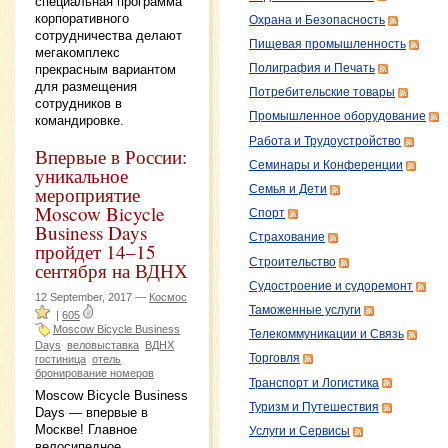
специальная программа
корпоративного
Охрана и Безопасность
сотрудничества делают
Пищевая промышленность
мегакомплекс
прекрасным вариантом
Полиграфия и Печать
для размещения
Потребительские товары
сотрудников в
Промышленное оборудование
командировке.
Работа и Трудоустройство
Впервые в России:
Семинары и Конференции
уникальное
мероприятие
Семья и Дети
Moscow Bicycle
Спорт
Business Days
Страхование
пройдет 14–15
Строительство
сентября на ВДНХ
Судостроение и судоремонт
12 September, 2017 —
Космос
Таможенные услуги
|
605
Moscow Bicycle Business
Телекоммуникации и Связь
Days
веловыставка
ВДНХ
Торговля
гостиница
отель
бронирование номеров
Транспорт и Логистика
Moscow Bicycle Business
Туризм и Путешествия
Days — впервые в
Москве! Главное
Услуги и Сервисы
велосипедное