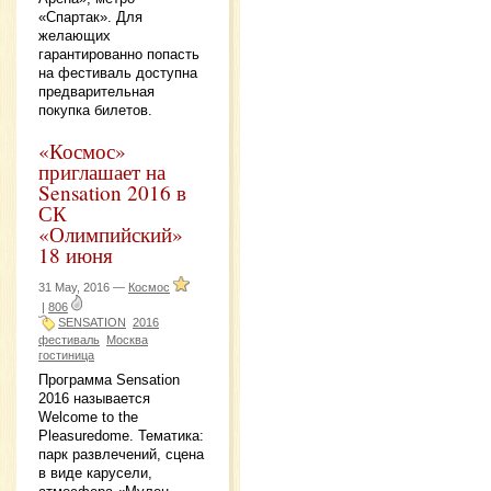
«Спартак». Для
желающих
гарантированно попасть
на фестиваль доступна
предварительная
покупка билетов.
«Космос»
приглашает на
Sensation 2016 в
СК
«Олимпийский»
18 июня
31 May, 2016 —
Космос
|
806
SENSATION
2016
фестиваль
Москва
гостиница
Программа Sensation
2016 называется
Welcome to the
Pleasuredome. Тематика:
парк развлечений, сцена
в виде карусели,