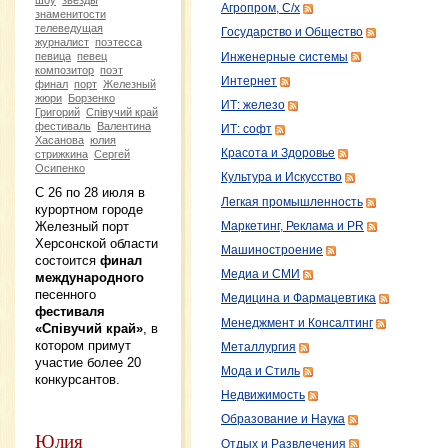
Агропром, С/х
знаменитости
телеведущая
Государство и Общество
журналист
поэтесса
певица
певец
Инженерные системы
композитор
поэт
Интернет
финал
порт
Железный
жюри
Борзенко
ИТ: железо
Григорий
Співучий край
фестиваль
Валентина
ИТ: софт
Хасанова
юлия
Красота и Здоровье
стрижкина
Сергей
Осипенко
Культура и Искусство
С 26 по 28 июля в
Легкая промышленность
курортном городе
Железный порт
Маркетинг, Реклама и PR
Херсонской области
Машиностроение
состоится
финал
Медиа и СМИ
международного
песенного
Медицина и Фармацевтика
фестиваля
Менеджмент и Консалтинг
«Співучий край»
, в
котором примут
Металлургия
участие более 20
Мода и Стиль
конкурсантов.
Недвижимость
Образование и Наука
Юлия
Отдых и Развлечения