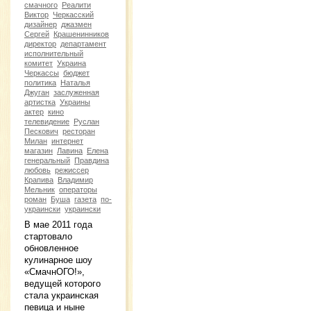
смачного
Реалити
Виктор
Черкасский
дизайнер
джазмен
Сергей
Крашенинников
директор
департамент
исполнительный
комитет
Украина
Черкассы
бюджет
политика
Наталья
Джуган
заслуженная
артистка
Украины
актер
кино
телевидение
Руслан
Пескович
ресторан
Милан
интернет
магазин
Лавина
Елена
генеральный
Правдина
любовь
режиссер
Крапива
Владимир
Мельник
операторы
роман
Буша
газета
по-
украински
украински
В мае 2011 года
стартовало
обновленное
кулинарное шоу
«СмачнОГО!»,
ведущей которого
стала украинская
певица и ныне