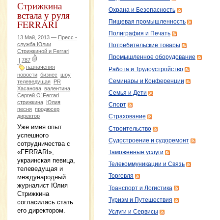
Стрижкина
Охрана и Безопасность
встала у руля
FERRARI
Пищевая промышленность
Полиграфия и Печать
13 Май, 2013 —
Пресс -
служба Юлии
Потребительские товары
Стрижкиной и Ferrari
Промышленное оборудование
|
787
назначения
Работа и Трудоустройство
новости
бизнес
шоу
Семинары и Конференции
телеведущая
PR
Хасанова
валентина
Семья и Дети
Сергей О`Ferrari
стрижкина
Юлия
Спорт
песня
продюсер
директор
Страхование
Уже имея опыт
Строительство
успешного
Судостроение и судоремонт
сотрудничества с
«FERRARI»,
Таможенные услуги
украинская певица,
Телекоммуникации и Связь
телеведущая и
Торговля
международный
журналист Юлия
Транспорт и Логистика
Стрижкина
Туризм и Путешествия
согласилась стать
его директором.
Услуги и Сервисы