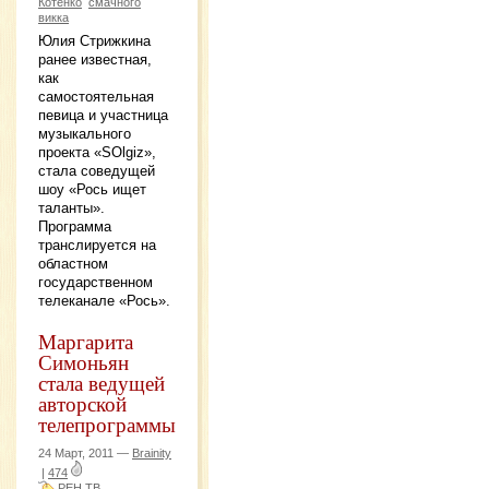
Котенко
смачного
викка
Юлия Стрижкина
ранее известная,
как
самостоятельная
певица и участница
музыкального
проекта «SOlgiz»,
стала соведущей
шоу «Рось ищет
таланты».
Программа
транслируется на
областном
государственном
телеканале «Рось».
Маргарита
Симоньян
стала ведущей
авторской
телепрограммы
24 Март, 2011 —
Brainity
|
474
РЕН ТВ