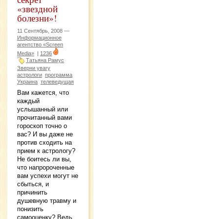
«звездной
болезни»!
11 Сентябрь, 2008 —
Информационное
агентство «Screen
Media»
|
1236
Татьяна Рамус
Зверни увагу
астрологи
программа
Украина
телеведущая
Вам кажется, что
каждый
услышанный или
прочитанный вами
гороскоп точно о
вас? И вы даже не
против сходить на
прием к астрологу?
Не боитесь ли вы,
что напророченные
вам успехи могут не
сбыться, и
причинить
душевную травму и
понизить
самооценку? Ведь