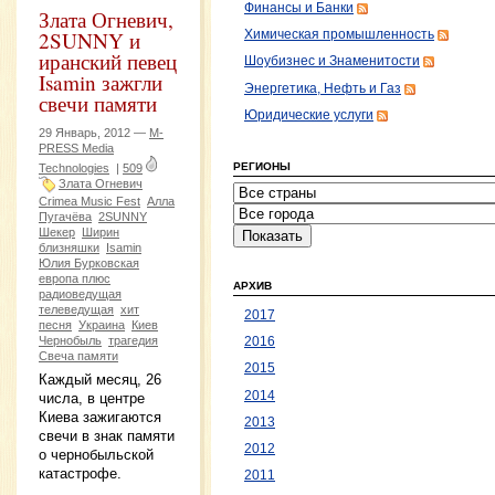
Финансы и Банки
Злата Огневич,
2SUNNY и
Химическая промышленность
иранский певец
Шоубизнес и Знаменитости
Isamin зажгли
Энергетика, Нефть и Газ
свечи памяти
Юридические услуги
29 Январь, 2012 —
M-
PRESS Media
РЕГИОНЫ
Technologies
|
509
Злата Огневич
Crimea Music Fest
Алла
Пугачёва
2SUNNY
Шекер
Ширин
близняшки
Isamin
Юлия Бурковская
европа плюс
АРХИВ
радиоведущая
телеведущая
хит
2017
песня
Украина
Киев
Чернобыль
трагедия
2016
Свеча памяти
2015
Каждый месяц, 26
2014
числа, в центре
Киева зажигаются
2013
свечи в знак памяти
2012
о чернобыльской
катастрофе.
2011