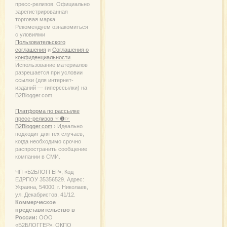
пресс-релизов. Официально
зарегистрированная
торговая марка.
Рекомендуем ознакомиться
с уловиями
Пользовательского
соглашения
и
Соглашения о
конфиденциальности
.
Использование материалов
разрешается при условии
ссылки (для интернет-
изданий — гиперссылки) на
B2Blogger.com.
Платформа по рассылке
пресс-релизов ☜❶☞
B2Blogger.com
› Идеально
подходит для тех случаев,
когда необходимо срочно
распространить сообщение
компании в СМИ.
ЧП «Б2БЛОГГЕР», Код
ЕДРПОУ 35356529. Адрес:
Украина, 54000, г. Николаев,
ул. Декабристов, 41/12.
Коммерческое
представительство в
России:
ООО
«Б2БЛОГГЕР», ОКПО