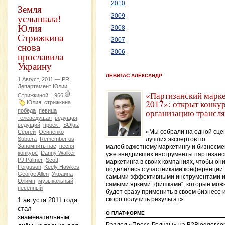
2010
Земля
услышала!
2009
Юлия
2008
Стрижкина
2007
снова
2006
прославила
Украину
ЛЕВИТАС АЛЕКСАНДР
1 Август, 2011 —
PR
Департамент Юлии
«Партизанский марк
Стрижкиной
|
966
2017»: открыт конкур
Юлия
стрижкина
организацию трансл
победа
певица
телеведущая
ведущая
ведущий
проект
SOlgiz
Сергей
Осипенко
«Мы собрали на одной сце
Subtera
Remember us
лучших экспертов по
Запомнить нас
песня
малобюджетному маркетингу и бизнесме
конкурс
Danny Walker
уже внедривших инструменты партизанс
PJ Palmer
Scott
маркетинга в своих компаниях, чтобы он
Ferguson
Keely Hawkes
поделились с участниками конференции
George Allen
Украина
самыми эффективными инструментами 
Олимп
музыкальный
самыми яркими „фишками“, которые мож
песенный
будет сразу применить в своем бизнесе 
1 августа 2011 года
скоро получить результат»
стал
О ПЛАТФОРМЕ
знаменательным