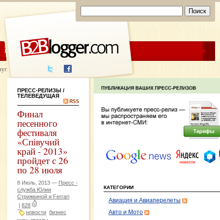
ЦЕНЫ
ПОМОЩЬ
луги написания
ПРЕСС-РЕЛИЗЫ
/
ТЕЛЕВЕДУЩАЯ
Финал
песенного
фестиваля
«Співучий
край - 2013»
пройдет с 26
по 28 июля
8 Июль, 2013 —
Пресс -
КАТЕГОРИИ
служба Юлии
Стрижкиной и Ferrari
Авиация и Авиаперелеты
|
828
новости
бизнес
Авто и Мото
шоу
звезды