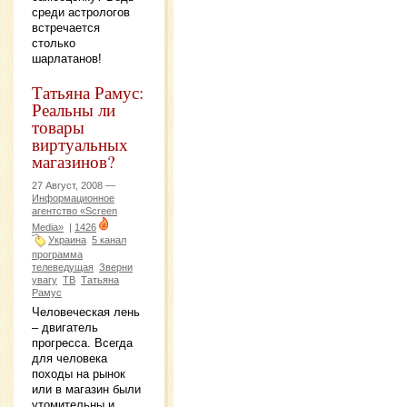
среди астрологов
встречается
столько
шарлатанов!
Татьяна Рамус:
Реальны ли
товары
виртуальных
магазинов?
27 Август, 2008 —
Информационное
агентство «Screen
Media»
|
1426
Украина
5 канал
программа
телеведущая
Зверни
увагу
ТВ
Татьяна
Рамус
Человеческая лень
– двигатель
прогресса. Всегда
для человека
походы на рынок
или в магазин были
утомительны и