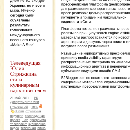
днём не только для
Раздел «Пресс-Релизы» на B2Blogger.c
пресс-релизная платформа (релизоприё
Украины, но и всего
для размещения корпоративных новосте
мира. Именно
пресс-релизов с целью распространения
сегодня были
интернете и придачи им максимальной
объявлены
видимости в Сети.
результаты
Платформа позволяет размещать пресс
голосования
релизы по принципу search engine visibilit
международного
материалы распространяются по новос
песенного конкурса
агрегаторам и доступны через поиск в т
«Make A Star".
получаса после размещения.
Размещение корпоративных пресс-релиз
принципу media visibility гарантирует
Телеведущая
распространение материала по каналам
Юлия
информационных агентств и перепечатку
публикации ведущими онлайн СМИ.
Стрижкина
стала
B2Blogger.com не несет ответственности
содержание материалов, опубликованны
кулинарным
партнерами пресс-релизной платформы
вдохновителем
21 Май, 2011 —
PR
Департамент Юлии
Стрижкиной
|
1892
Юлия
стрижкина
ведущая
телеведущая
проект
шоу
программа
телепроект
кулинарное
видео
телеканал
викка