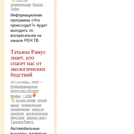
телеведущая
Russia
Today
Информационная
программа «Что
происходит?» будет
выходить по
воскресеньям на
канале РЕН ТВ.
Татьяна Рамус
знает, кто
спасет нас от
экологических
бедствий
29 Сентябрь, 2008 —
Информационное
агентство «Screen
Media»
|
1268
screen media
пятый
канал
телеведущая
телевидение
новости
экология
экологические
бедствия
Зверни увагу
Татьяна Рамус
Автомобильные
выхлопы, ядовитые