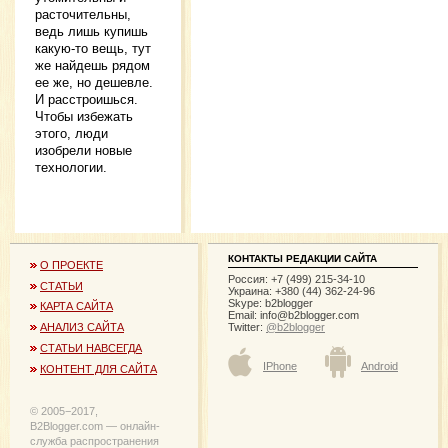
расточительны,
ведь лишь купишь
какую-то вещь, тут
же найдешь рядом
ее же, но дешевле.
И расстроишься.
Чтобы избежать
этого, люди
изобрели новые
технологии.
КОНТАКТЫ РЕДАКЦИИ САЙТА
О ПРОЕКТЕ
Россия: +7 (499) 215-34-10
СТАТЬИ
Украина: +380 (44) 362-24-96
Skype: b2blogger
КАРТА САЙТА
Email:
info@b2blogger.com
Twitter:
@b2blogger
АНАЛИЗ САЙТА
СТАТЬИ НАВСЕГДА
IPhone
Android
КОНТЕНТ ДЛЯ САЙТА
© 2005−2017,
B2Blogger.com — онлайн-
служба распространения