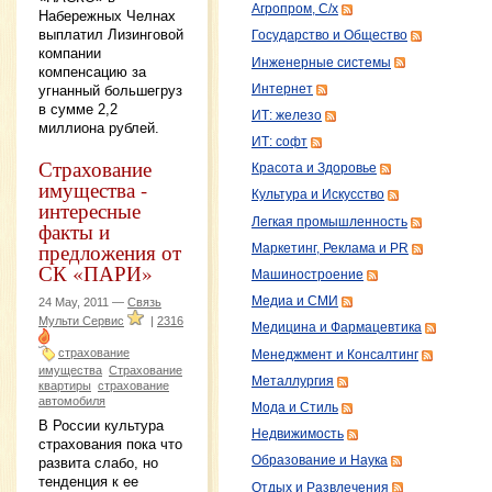
Агропром, С/х
Набережных Челнах
выплатил Лизинговой
Государство и Общество
компании
Инженерные системы
компенсацию за
Интернет
угнанный большегруз
в сумме 2,2
ИТ: железо
миллиона рублей.
ИТ: софт
Страхование
Красота и Здоровье
имущества -
Культура и Искусство
интересные
Легкая промышленность
факты и
предложения от
Маркетинг, Реклама и PR
СК «ПАРИ»
Машиностроение
Медиа и СМИ
24 May, 2011 —
Связь
Мульти Сервис
|
2316
Медицина и Фармацевтика
страхование
Менеджмент и Консалтинг
имущества
Страхование
Металлургия
квартиры
страхование
автомобиля
Мода и Стиль
В России культура
Недвижимость
страхования пока что
Образование и Наука
развита слабо, но
тенденция к ее
Отдых и Развлечения