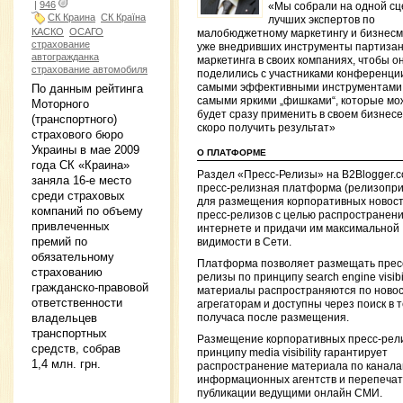
|
946
«Мы собрали на одной сц
СК Краина
СК Країна
лучших экспертов по
КАСКО
ОСАГО
малобюджетному маркетингу и бизнесм
страхование
уже внедривших инструменты партизан
автогражданка
маркетинга в своих компаниях, чтобы о
страхование автомобиля
поделились с участниками конференци
По данным рейтинга
самыми эффективными инструментами
самыми яркими „фишками“, которые мо
Моторного
будет сразу применить в своем бизнесе
(транспортного)
скоро получить результат»
страхового бюро
Украины в мае 2009
О ПЛАТФОРМЕ
года СК «Краина»
Раздел «Пресс-Релизы» на B2Blogger.
заняла 16-е место
пресс-релизная платформа (релизопри
среди страховых
для размещения корпоративных новост
компаний по объему
пресс-релизов с целью распространени
привлеченных
интернете и придачи им максимальной
премий по
видимости в Сети.
обязательному
Платформа позволяет размещать прес
страхованию
релизы по принципу search engine visibili
гражданско-правовой
материалы распространяются по ново
ответственности
агрегаторам и доступны через поиск в 
владельцев
получаса после размещения.
транспортных
Размещение корпоративных пресс-рел
средств, собрав
принципу media visibility гарантирует
1,4 млн. грн.
распространение материала по канал
информационных агентств и перепечат
публикации ведущими онлайн СМИ.