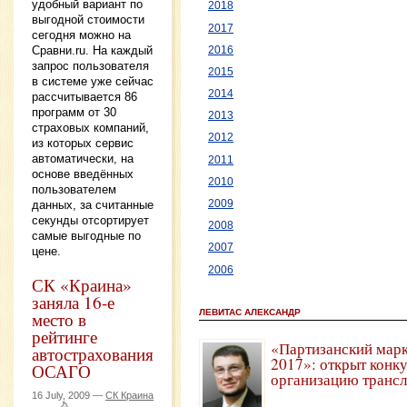
удобный вариант по
2018
выгодной стоимости
2017
сегодня можно на
Сравни.ru. На каждый
2016
запрос пользователя
2015
в системе уже сейчас
2014
рассчитывается 86
программ от 30
2013
страховых компаний,
2012
из которых сервис
автоматически, на
2011
основе введённых
2010
пользователем
2009
данных, за считанные
секунды отсортирует
2008
самые выгодные по
2007
цене.
2006
СК «Краина»
заняла 16-е
ЛЕВИТАС АЛЕКСАНДР
место в
рейтинге
«Партизанский мар
автострахования
2017»: открыт конку
ОСАГО
организацию транс
16 July, 2009 —
СК Краина