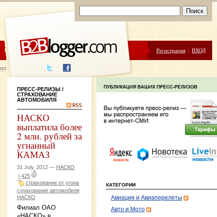
ЦЕНЫ
ПОМОЩЬ
Регистрация
|
ВХОД
луги написания
ПРЕСС-РЕЛИЗЫ
/
СТРАХОВАНИЕ
АВТОМОБИЛЯ
НАСКО
выплатила более
2 млн. рублей за
угнанный
КАМАЗ
31 July, 2012 —
НАСКО
|
425
страхование от угона
КАТЕГОРИИ
страхование автомобиля
НАСКО
Авиация и Авиаперелеты
Филиал ОАО
Авто и Мото
«НАСКО» в