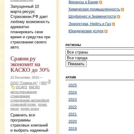
Финансы и Банки
Запущенный 10
Химическая промышленность
марта ресурс
Страховкин.РФ дает
Шоубизнес и Знаменитости
любому возможность
Энергетика, Нефть и Газ
адекватно
Юридические услуги
планировать свое
время и средства при
страховании своего
РЕГИОНЫ
авто.
Сравни.ру
экономит на
КАСКО до 30%
22 December, 2010 —
АРХИВ
ООО "Сравни.ру"
|
893
2025
ОСАГО
КАСКО
автострахование
2024
страхование
2023
страхование автомобиля
страховой полис
полис
2022
каско
полис осаго
2021
Сравнить все
программы
2020
страховых компаний
2019
и выбрать надежный