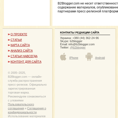
B2Blogger.com не несет ответственност
содержание материалов, опубликованн
партнерами пресс-релизной платформ
КОНТАКТЫ РЕДАКЦИИ САЙТА
О ПРОЕКТЕ
Украина: +380 (44) 362-24-96
СТАТЬИ
Skype: b2blogger
Email:
info@b2blogger.com
КАРТА САЙТА
Twitter:
@b2blogger
АНАЛИЗ САЙТА
СТАТЬИ НАВСЕГДА
IPhone
Android
КОНТЕНТ ДЛЯ САЙТА
© 2005−2025,
B2Blogger.com — онлайн-
служба распространения
пресс-релизов. Официально
зарегистрированная
торговая марка.
Рекомендуем ознакомиться
с уловиями
Пользовательского
соглашения
и
Соглашения о
конфиденциальности
.
Использование материалов