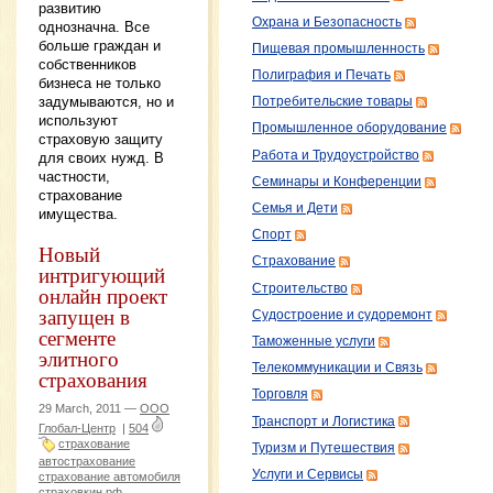
развитию
Охрана и Безопасность
однозначна. Все
больше граждан и
Пищевая промышленность
собственников
Полиграфия и Печать
бизнеса не только
задумываются, но и
Потребительские товары
используют
Промышленное оборудование
страховую защиту
Работа и Трудоустройство
для своих нужд. В
частности,
Семинары и Конференции
страхование
Семья и Дети
имущества.
Спорт
Новый
Страхование
интригующий
Строительство
онлайн проект
запущен в
Судостроение и судоремонт
сегменте
Таможенные услуги
элитного
Телекоммуникации и Связь
страхования
Торговля
29 March, 2011 —
ООО
Транспорт и Логистика
Глобал-Центр
|
504
страхование
Туризм и Путешествия
автострахование
Услуги и Сервисы
страхование автомобиля
страховкин.рф