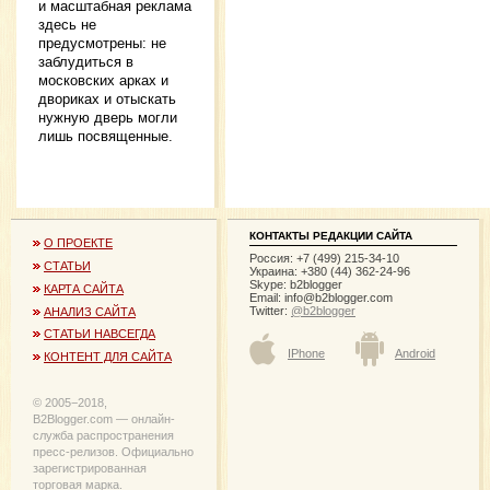
и масштабная реклама
здесь не
предусмотрены: не
заблудиться в
московских арках и
двориках и отыскать
нужную дверь могли
лишь посвященные.
КОНТАКТЫ РЕДАКЦИИ САЙТА
О ПРОЕКТЕ
Россия: +7 (499) 215-34-10
СТАТЬИ
Украина: +380 (44) 362-24-96
Skype: b2blogger
КАРТА САЙТА
Email:
info@b2blogger.com
Twitter:
@b2blogger
АНАЛИЗ САЙТА
СТАТЬИ НАВСЕГДА
IPhone
Android
КОНТЕНТ ДЛЯ САЙТА
© 2005−2018,
B2Blogger.com — онлайн-
служба распространения
пресс-релизов. Официально
зарегистрированная
торговая марка.