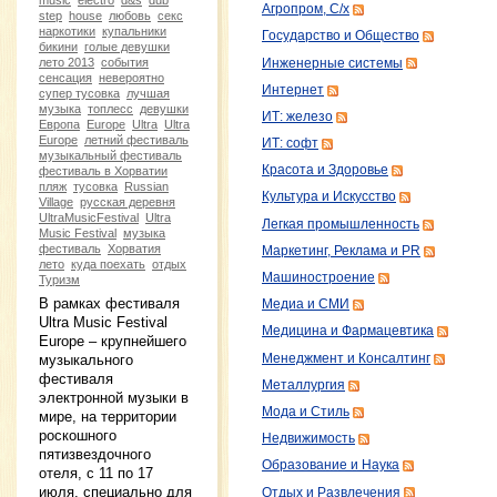
Агропром, С/х
step
house
любовь
секс
наркотики
купальники
Государство и Общество
бикини
голые девушки
лето 2013
события
Инженерные системы
сенсация
невероятно
Интернет
супер тусовка
лучшая
музыка
топлесс
девушки
ИТ: железо
Европа
Europe
Ultra
Ultra
Europe
летний фестиваль
ИТ: софт
музыкальный фестиваль
Красота и Здоровье
фестиваль в Хорватии
пляж
тусовка
Russian
Культура и Искусство
Village
русская деревня
UltraMusicFestival
Ultra
Легкая промышленность
Music Festival
музыка
фестиваль
Хорватия
Маркетинг, Реклама и PR
лето
куда поехать
отдых
Машиностроение
Туризм
В рамках фестиваля
Медиа и СМИ
Ultra Music Festival
Медицина и Фармацевтика
Europe – крупнейшего
Менеджмент и Консалтинг
музыкального
фестиваля
Металлургия
электронной музыки в
Мода и Стиль
мире, на территории
роскошного
Недвижимость
пятизвездочного
Образование и Наука
отеля, с 11 по 17
июля, специально для
Отдых и Развлечения