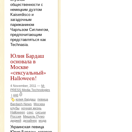
общественности с
немецким дуэтом
Kaiserdisco и
загадочным
парижанином
Чарльзом Сиглингом,
предпочитающим
представляться как
Technasia.
Юлия Бардаш
основала в
Москве
«сексуальный»
Halloween!
4 November, 2011 —
M-
PRESS Media Technologies
|
446
юлия бардаш
певица
Bardash-News
Москва
клубы
ночная жизнь
Halloween
секс
сиськи
Россия
Мишель Пумо
диджей
дизайнер
мода
Украинская певица
Юлия Бардаш, которая