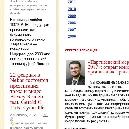
Jay Lumen
Москва
2011
вечеринки
ночная жизнь
2010
клубы
концерты
анонсы
djdanila
2009
Вечеринка лейбла
2008
100% PURE, ведущего
производителя
2007
фирменного
2006
голландского техно.
Хедлайнеры —
гражданин
ЛЕВИТАС АЛЕКСАНДР
Нидерландов 2000 and
one и его венгерский
«Партизанский мар
товарищ Джей Люмен.
2017»: открыт конк
организацию транс
22 февраля в
Nebar состоится
«Мы собрали на одной с
презентация
лучших экспертов по
трека и видео
малобюджетному маркетингу и бизнес
Alexey Romeo
уже внедривших инструменты партиза
маркетинга в своих компаниях, чтобы 
feat. Gerald G -
поделились с участниками конференц
This is your life
самыми эффективными инструментам
самыми яркими „фишками“, которые м
20 February, 2012 —
|
713
будет сразу применить в своем бизнес
скоро получить результат»
nebar
gerald g
romeo
dj romeo
alexey romeo