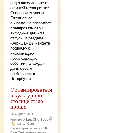
рад знакомить вас с
афишей мероприятий
Северной столицы.
Ежедневное
обновление позволяет
планировать свои
выходные дни или
отпуск. В разделе
«Афиша» Вы найдете
подробную
информацию
происходящих
событий на каждый
день своего
пребывания в
Петербурге.
Ориентироваться
в культурной
столице стало
проще
26 August, 2011 —
Компания ВашСПб
|
585
портал Санкт-
Петербурга
афиша СПб
Ваш Спб
ночная жизнь