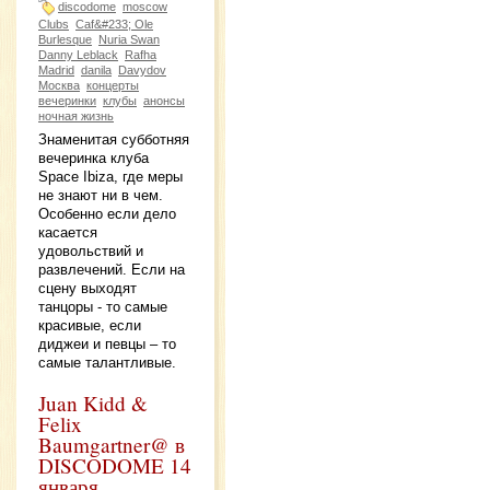
discodome
moscow
Clubs
Caf&#233; Ole
Burlesque
Nuria Swan
Danny Leblack
Rafha
Madrid
danila
Davydov
Москва
концерты
вечеринки
клубы
анонсы
ночная жизнь
Знаменитая субботняя
вечеринка клуба
Space Ibiza, где меры
не знают ни в чем.
Особенно если дело
касается
удовольствий и
развлечений. Если на
сцену выходят
танцоры - то самые
красивые, если
диджеи и певцы – то
самые талантливые.
Juan Kidd &
Felix
Baumgartner@ в
DISCODOME 14
января