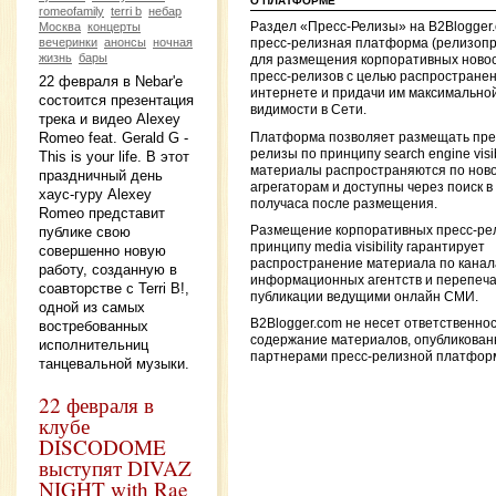
О ПЛАТФОРМЕ
romeofamily
terri b
небар
Москва
концерты
Раздел «Пресс-Релизы» на B2Blogger
вечеринки
анонсы
ночная
пресс-релизная платформа (релизоп
жизнь
бары
для размещения корпоративных новос
пресс-релизов с целью распространен
22 февраля в Nebar'е
интернете и придачи им максимально
состоится презентация
видимости в Сети.
трека и видео Alexey
Romeo feat. Gerald G -
Платформа позволяет размещать пре
релизы по принципу search engine visibi
This is your life. В этот
материалы распространяются по нов
праздничный день
агрегаторам и доступны через поиск в
хаус-гуру Alexey
получаса после размещения.
Romeo представит
Размещение корпоративных пресс-ре
публике свою
принципу media visibility гарантирует
совершенно новую
распространение материала по кана
работу, созданную в
информационных агентств и перепеча
соавторстве с Terri B!,
публикации ведущими онлайн СМИ.
одной из самых
B2Blogger.com не несет ответственнос
востребованных
содержание материалов, опубликова
исполнительниц
партнерами пресс-релизной платфор
танцевальной музыки.
22 февраля в
клубе
DISCODOME
выступят DIVAZ
NIGHT with Rae