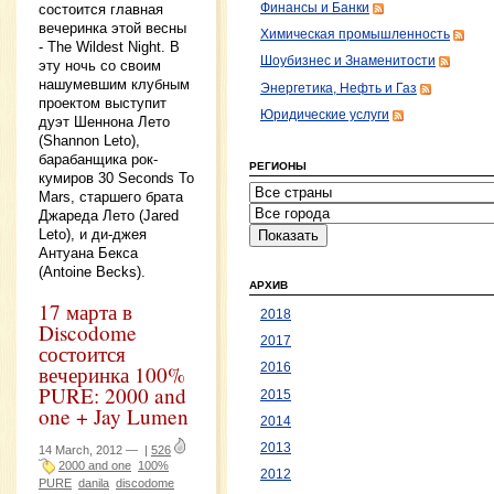
состоится главная
Финансы и Банки
вечеринка этой весны
Химическая промышленность
- The Wildest Night. В
Шоубизнес и Знаменитости
эту ночь со своим
нашумевшим клубным
Энергетика, Нефть и Газ
проектом выступит
Юридические услуги
дуэт Шеннона Лето
(Shannon Leto),
барабанщика рок-
РЕГИОНЫ
кумиров 30 Seconds To
Mars, старшего брата
Джареда Лето (Jared
Leto), и ди-джея
Антуана Бекса
(Antoine Becks).
АРХИВ
17 марта в
2018
Discodome
2017
состоится
2016
вечеринка 100%
PURE: 2000 and
2015
one + Jay Lumen
2014
2013
14 March, 2012 —
|
526
2000 and one
100%
2012
PURE
danila
discodome