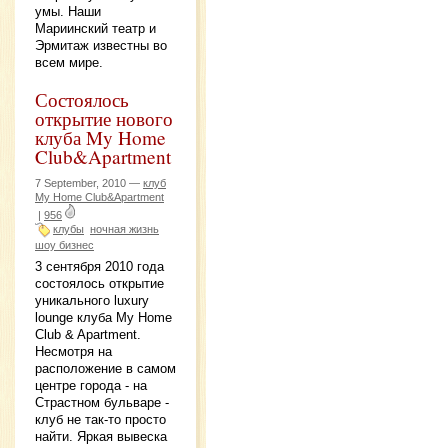
умы. Наши
Мариинский театр и
Эрмитаж известны во
всем мире.
Состоялось
открытие нового
клуба My Home
Club&Apartment
7 September, 2010 —
клуб
My Home Club&Apartment
|
956
клубы
ночная жизнь
шоу бизнес
3 сентября 2010 года
состоялось открытие
уникального luxury
lounge клуба My Home
Club & Apartment.
Несмотря на
расположение в самом
центре города - на
Страстном бульваре -
клуб не так-то просто
найти. Яркая вывеска