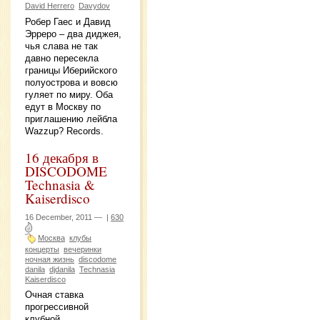
David Herrero
Davydov
Робер Гаес и Давид
Эрреро – два диджея,
чья слава не так
давно пересекла
границы Иберийского
полуострова и вовсю
гуляет по миру. Оба
едут в Москву по
приглашению лейбла
Wazzup? Records.
16 декабря в
DISCODOME
Technasia &
Kaiserdisco
16 December, 2011 —
|
630
Москва
клубы
концерты
вечеринки
ночная жизнь
discodome
danila
djdanila
Technasia
Kaiserdisco
Очная ставка
прогрессивной
клубной