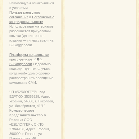
Рекомендуем ознакомиться
с уловиями
Пользовательского
соглашения
и
Соглашения о
конфиденциальности
.
Использование материалов
разрешается при условии
ссылки (для интернет-
изданий — гиперссылки) на
B2Blogger.com.
Платформа по рассылке
пресс-релизов ☜❶☞
B2Blogger.com
› Идеально
подходит для тех случаев,
когда необходимо срочно
распространить сообщение
компании в СМИ.
ЧП «Б2БЛОГГЕР», Код
ЕДРПОУ 35356529. Адрес:
Украина, 54000, г. Николаев,
ул. Декабристов, 41/12.
Коммерческое
представительство в
России:
ООО
«Б2БЛОГГЕР», ОКПО
37844158, Адрес: Россия,
390000, г. Рязань, ул.
Пожалостина, 46.