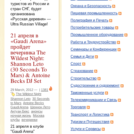
туристов из России и
Охрана и Безопасность
стран СНГ, будет
Пищевая промышленность
организована
«Русская деревня» —
Полиграфия и Печать
Ultra Russian Village!
Потребительские товары
21 апреля в
Промышленное оборудование
«Gaudi Arena»
Работа и Трудоустройство
пройдет
Семинары и Конференции
вечеринка The
Wildest Night:
Семья и Дети
Shannon Leto
Спорт
(30 Seconds To
Страхование
Mars) & Antoine
Строительство
Becks DJ Set
Судостроение и судоремонт
29 March, 2012 —
|
1381
Таможенные услуги
The Wildest Night
Shannon Leto
30 Seconds
Телекоммуникации и Связь
to Mars
Antoine Becks
Gaudi Arena
Шеннон Лето
Торговля
Антуан Бекс
анонсы
Транспорт и Логистика
ночная жизнь
Москва
клубы
вечеринки
Туризм и Путешествия
21 апреля в клубе
Услуги и Сервисы
"Gaudi Arena"