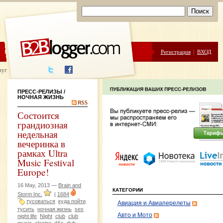
ЦЕНЫ
ПОМОЩЬ
Регистрация
|
ВХОД
луги написания
ПРЕСС-РЕЛИЗЫ
/
НОЧНАЯ ЖИЗНЬ
Состоится
грандиозная
недельная
вечеринка в
рамках Ultra
Music Festival
Europe!
16 May, 2013 —
Brain and
КАТЕГОРИИ
Storm Inc.
|
1684
тусоваться
куда пойти
Авиация и Авиаперелеты
тусить
ночная жизнь
sex
Авто и Мото
night life
Night
club
club
music
electro
d&s
dub