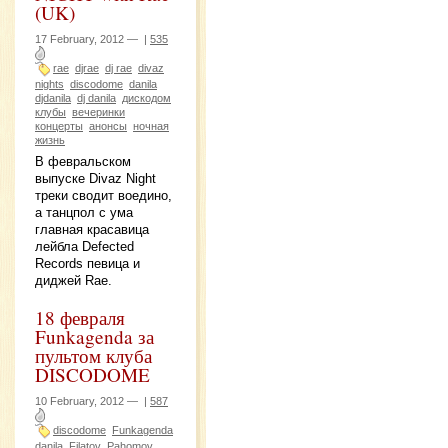
(UK)
17 February, 2012 —
|
535
rae
djrae
dj rae
divaz
nights
discodome
danila
djdanila
dj danila
дискодом
клубы
вечеринки
концерты
анонсы
ночная
жизнь
В февральском
выпуске Divaz Night
треки сводит воедино,
а танцпол с ума
главная красавица
лейбла Defected
Records певица и
диджей Rae.
18 февраля
Funkagenda за
пультом клуба
DISCODOME
10 February, 2012 —
|
587
discodome
Funkagenda
danila
Filatov
Pahomov