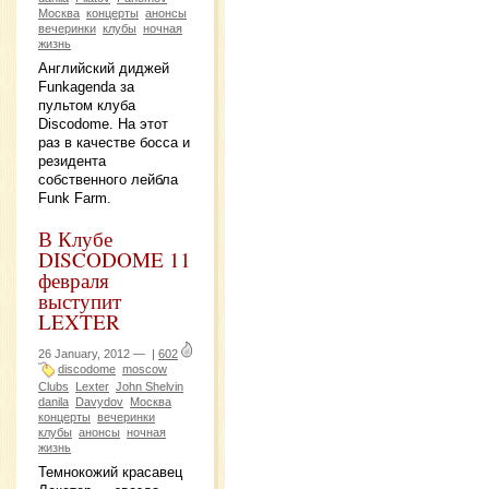
Москва
концерты
анонсы
вечеринки
клубы
ночная
жизнь
Английский диджей
Funkagenda за
пультом клуба
Discodome. На этот
раз в качестве босса и
резидента
собственного лейбла
Funk Farm.
В Клубе
DISCODOME 11
февраля
выступит
LEXTER
26 January, 2012 —
|
602
discodome
moscow
Clubs
Lexter
John Shelvin
danila
Davydov
Москва
концерты
вечеринки
клубы
анонсы
ночная
жизнь
Темнокожий красавец