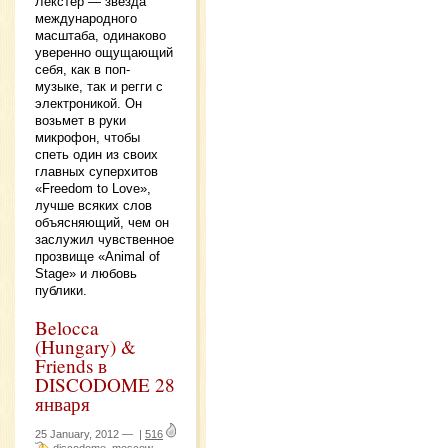
Лекстер — звезда
международного
масштаба, одинаково
уверенно ощущающий
себя, как в поп-
музыке, так и регги с
электроникой. Он
возьмет в руки
микрофон, чтобы
спеть один из своих
главных суперхитов
«Freedom to Love»,
лучше всяких слов
объясняющий, чем он
заслужил чувственное
прозвище «Аnimal of
Stage» и любовь
публики.
Belocca
(Hungary) &
Friends в
DISCODOME 28
января
25 January, 2012 —
|
516
discodome
moscow