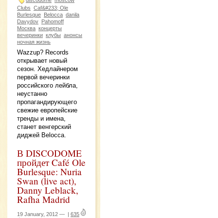
Clubs
Caf&#233; Ole
Burlesque
Belocca
danila
Davydov
Pahomoff
Москва
концерты
вечеринки
клубы
анонсы
ночная жизнь
Wazzup? Records
открывает новый
сезон. Хедлайнером
первой вечеринки
российского лейбла,
неустанно
пропагандирующего
свежие европейские
тренды и имена,
станет венгерский
диджей Belocca.
В DISCODOME
пройдет Café Ole
Burlesque: Nuria
Swan (live act),
Danny Leblack,
Rafha Madrid
19 January, 2012 —
|
635