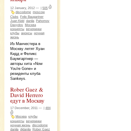
12 January, 2012 —
|
505
discodome
moscow
Clubs
Felix Baugartner
Juan Kidd
danila
Pahomov
Davydov
Москва
концерты
вечеринки
клубы
анонсы
ночная
жизнь
Из Манчестера в
Москву летят Хуан
Кидд и Феликс
Баумгартнер —
авторы хита «Now
You're Gone» и
резиденты клуба
Sankeys.
Rober Gaez &
David Herrero
едут в Москву
17 December, 2011 —
|
484
Москва
клубы
концерты
вечеринки
ночная жизнь
discodome
danila
djdanila
Rober Gaez