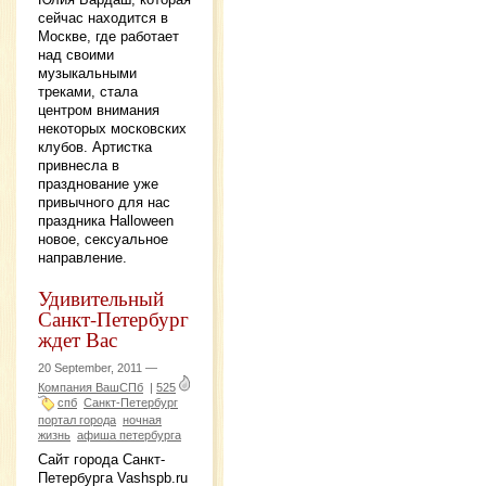
сейчас находится в
Москве, где работает
над своими
музыкальными
треками, стала
центром внимания
некоторых московских
клубов. Артистка
привнесла в
празднование уже
привычного для нас
праздника Halloween
новое, сексуальное
направление.
Удивительный
Санкт-Петербург
ждет Вас
20 September, 2011 —
Компания ВашСПб
|
525
спб
Санкт-Петербург
портал города
ночная
жизнь
афиша петербурга
Сайт города Санкт-
Петербурга Vashspb.ru