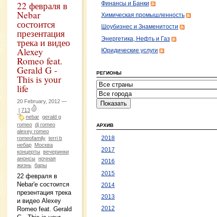
22 февраля в
Финансы и Банки
Nebar
Химическая промышленность
состоится
Шоубизнес и Знаменитости
презентация
Энергетика, Нефть и Газ
трека и видео
Alexey
Юридические услуги
Romeo feat.
Gerald G -
РЕГИОНЫ
This is your
life
20 February, 2012 —
|
713
nebar
gerald g
romeo
dj romeo
АРХИВ
alexey romeo
2018
romeofamily
terri b
небар
Москва
2017
концерты
вечеринки
анонсы
ночная
2016
жизнь
бары
2015
22 февраля в
Nebar'е состоится
2014
презентация трека
2013
и видео Alexey
Romeo feat. Gerald
2012