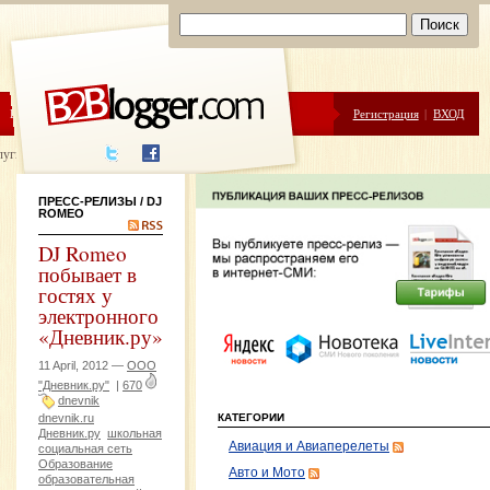
ЦЕНЫ
ПОМОЩЬ
Регистрация
|
ВХОД
луги написания
ПРЕСС-РЕЛИЗЫ
/ DJ
ROMEO
DJ Romeo
побывает в
гостях у
электронного
«Дневник.ру»
11 April, 2012 —
ООО
"Дневник.ру"
|
670
dnevnik
dnevnik.ru
КАТЕГОРИИ
Дневник.ру
школьная
Авиация и Авиаперелеты
социальная сеть
Образование
Авто и Мото
образовательная