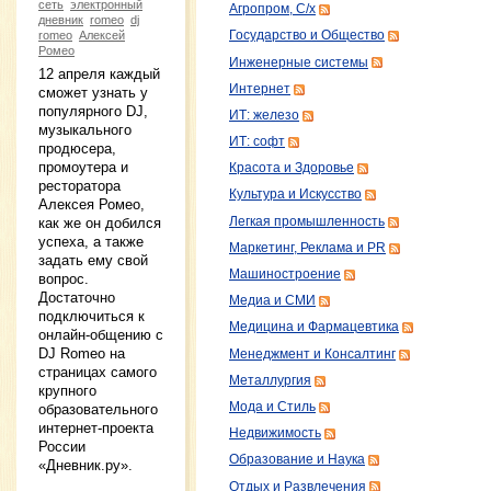
сеть
электронный
Агропром, С/х
дневник
romeo
dj
romeo
Алексей
Государство и Общество
Ромео
Инженерные системы
12 апреля каждый
Интернет
сможет узнать у
популярного DJ,
ИТ: железо
музыкального
ИТ: софт
продюсера,
промоутера и
Красота и Здоровье
ресторатора
Культура и Искусство
Алексея Ромео,
Легкая промышленность
как же он добился
успеха, а также
Маркетинг, Реклама и PR
задать ему свой
Машиностроение
вопрос.
Достаточно
Медиа и СМИ
подключиться к
Медицина и Фармацевтика
онлайн-общению с
DJ Romeo на
Менеджмент и Консалтинг
страницах самого
Металлургия
крупного
Мода и Стиль
образовательного
интернет-проекта
Недвижимость
России
Образование и Наука
«Дневник.ру».
Отдых и Развлечения