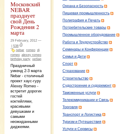
Московский
Охрана и Безопасность
NEBAR
Пищевая промышленность
празднует
свой День
Полиграфия и Печать
Рождения 2
Потребительские товары
марта
Промышленное оборудование
29 February, 2012 —
Работа и Трудоустройство
|
538
Семинары и Конференции
nebar
romeo
dj
romeo
alexey romeo
Семья и Дети
birthday party
небар
Спорт
Праздничный
уикенд 2-3 марта
Страхование
Nebar - столичный
Строительство
проект хаус-гуру
Alexey Romeo -
Судостроение и судоремонт
встретит дорогих
Таможенные услуги
гостей
Телекоммуникации и Связь
коктейлями,
красивыми
Торговля
девушками и
Транспорт и Логистика
самыми
неожиданными
Туризм и Путешествия
диджеями.
Услуги и Сервисы