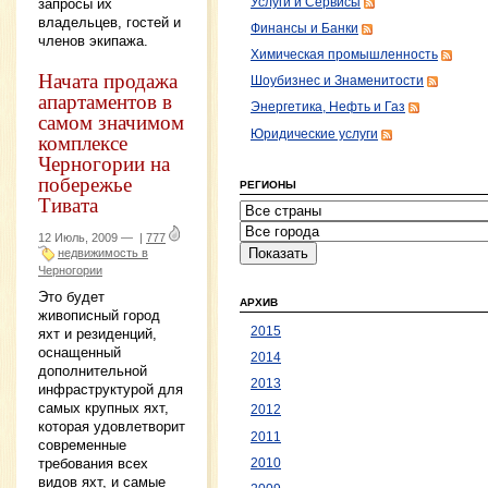
запросы их
Услуги и Сервисы
владельцев, гостей и
Финансы и Банки
членов экипажа.
Химическая промышленность
Начата продажа
Шоубизнес и Знаменитости
апартаментов в
Энергетика, Нефть и Газ
самом значимом
Юридические услуги
комплексе
Черногории на
побережье
РЕГИОНЫ
Тивата
12 Июль, 2009 —
|
777
недвижимость в
Черногории
Это будет
АРХИВ
живописный город
2015
яхт и резиденций,
оснащенный
2014
дополнительной
2013
инфраструктурой для
самых крупных яхт,
2012
которая удовлетворит
2011
современные
требования всех
2010
видов яхт, и самые