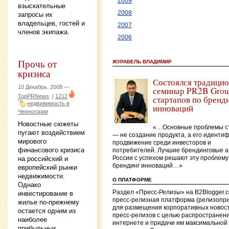
2009
взыскательные
2008
запросы их
владельцев, гостей и
2007
членов экипажа.
2006
Прочь от
ЖУРАВЕЛЬ ВЛАДИМИР
кризиса
Состоялся традици
10 Декабрь, 2008 —
семинар PR2B Grou
TopPRNews
|
1212
стартапов по бренд
недвижимость в
инноваций
Черногории
Новостные сюжеты
«…Основные проблемы с
пугают воздействием
— не создание продукта, а его иденти
мирового
продвижение среди инвесторов и
финансового кризиса
потребителей. Лучшие брендинговые а
на российский и
России с успехом решают эту проблему
брендинг инноваций…»
европейский рынки
недвижимости.
О ПЛАТФОРМЕ
Однако
Раздел «Пресс-Релизы» на B2Blogger.
инвестирование в
пресс-релизная платформа (релизопр
жилье по-прежнему
для размещения корпоративных новост
остается одним из
пресс-релизов с целью распространени
наиболее
интернете и придачи им максимальной
прибыльных