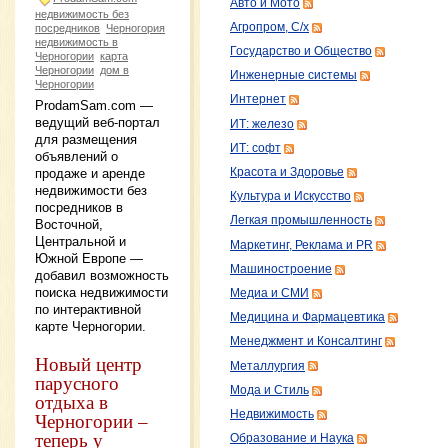
Авто и Мото
недвижимость без
Агропром, С/х
посредников
Черногория
недвижимость в
Государство и Общество
Черногории
карта
Черногории
дом в
Инженерные системы
Черногории
Интернет
ProdamSam.com —
ведущий веб-портал
ИТ: железо
для размещения
ИТ: софт
объявлений о
Красота и Здоровье
продаже и аренде
недвижимости без
Культура и Искусство
посредников в
Легкая промышленность
Восточной,
Центральной и
Маркетинг, Реклама и PR
Южной Европе —
Машиностроение
добавил возможность
поиска недвижимости
Медиа и СМИ
по интерактивной
Медицина и Фармацевтика
карте Черногории.
Менеджмент и Консалтинг
Новый центр
Металлургия
парусного
Мода и Стиль
отдыха в
Недвижимость
Черногории –
теперь у
Образование и Наука