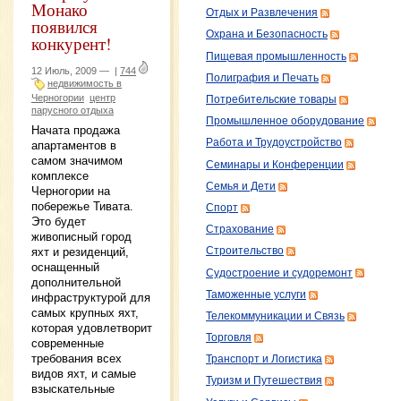
Монако
Отдых и Развлечения
появился
Охрана и Безопасность
конкурент!
Пищевая промышленность
12 Июль, 2009 —
|
744
Полиграфия и Печать
недвижимость в
Черногории
центр
Потребительские товары
парусного отдыха
Промышленное оборудование
Начата продажа
Работа и Трудоустройство
апартаментов в
самом значимом
Семинары и Конференции
комплексе
Семья и Дети
Черногории на
побережье Тивата.
Спорт
Это будет
Страхование
живописный город
яхт и резиденций,
Строительство
оснащенный
Судостроение и судоремонт
дополнительной
Таможенные услуги
инфраструктурой для
самых крупных яхт,
Телекоммуникации и Связь
которая удовлетворит
Торговля
современные
требования всех
Транспорт и Логистика
видов яхт, и самые
Туризм и Путешествия
взыскательные