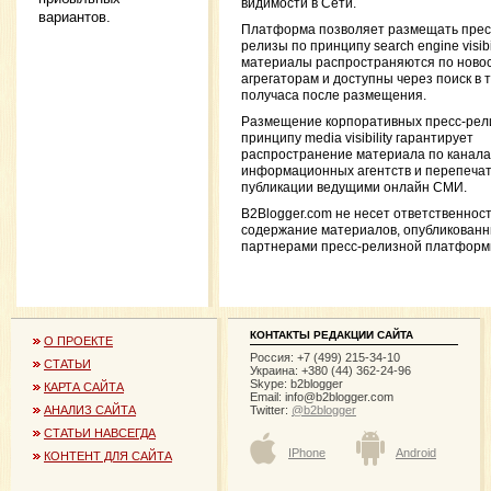
видимости в Сети.
вариантов.
Платформа позволяет размещать прес
релизы по принципу search engine visibil
материалы распространяются по ново
агрегаторам и доступны через поиск в 
получаса после размещения.
Размещение корпоративных пресс-рел
принципу media visibility гарантирует
распространение материала по канал
информационных агентств и перепечат
публикации ведущими онлайн СМИ.
B2Blogger.com не несет ответственност
содержание материалов, опубликован
партнерами пресс-релизной платформ
КОНТАКТЫ РЕДАКЦИИ САЙТА
О ПРОЕКТЕ
Россия: +7 (499) 215-34-10
СТАТЬИ
Украина: +380 (44) 362-24-96
Skype: b2blogger
КАРТА САЙТА
Email:
info@b2blogger.com
Twitter:
@b2blogger
АНАЛИЗ САЙТА
СТАТЬИ НАВСЕГДА
IPhone
Android
КОНТЕНТ ДЛЯ САЙТА