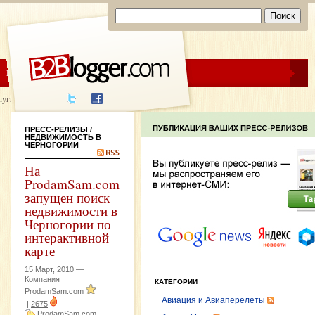
ЦЕНЫ
ПОМОЩЬ
луги написания
ПРЕСС-РЕЛИЗЫ
/
НЕДВИЖИМОСТЬ В
ЧЕРНОГОРИИ
На
ProdamSam.com
запущен поиск
недвижимости в
Черногории по
интерактивной
карте
15 Март, 2010 —
Компания
КАТЕГОРИИ
ProdamSam.com
Авиация и Авиаперелеты
|
2675
ProdamSam.com