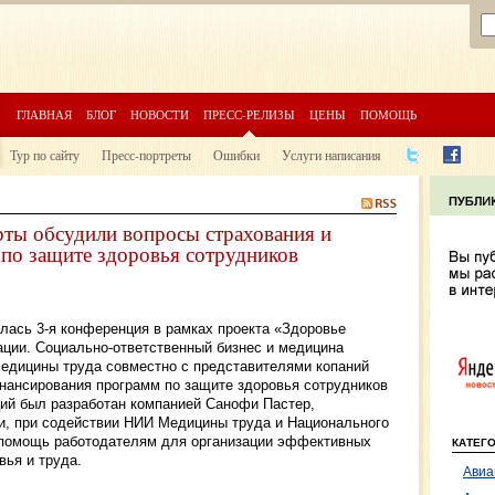
ГЛАВНАЯ
БЛОГ
НОВОСТИ
ПРЕСС-РЕЛИЗЫ
ЦЕНЫ
ПОМОЩЬ
Тур по сайту
Пресс-портреты
Ошибки
Услуги написания
ты обсудили вопросы страхования и
по защите здоровья сотрудников
ялась 3-я конференция в рамках проекта «Здоровье
ции. Социально-ответственный бизнес и медицина
медицины труда совместно с представителями копаний
нансирования программ по защите здоровья сотрудников
ий был разработан компанией Санофи Пастер,
и, при содействии НИИ Медицины труда и Национального
помощь работодателям для организации эффективных
КАТЕГ
вья и труда.
Авиа