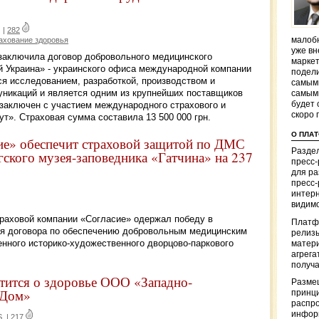
|
282
ахование здоровья
малобю
уже вн
 заключила договор добровольного медицинского
маркет
 Украина» - украинского офиса международной компании
подели
тся исследованием, разработкой, производством и
самым
никаций и является одним из крупнейших поставщиков
самым
будет 
 заключен с участием международного страхового и
скоро 
т». Страховая сумма составила 13 500 000 грн.
О ПЛА
ие» обеспечит страховой защитой по ДМС
Раздел
ского музея-заповедника «Гатчина» на 237
пресс
для р
пресс-
интерн
видимо
раховой компании «Согласие» одержал победу в
Платф
ия договора по обеспечению добровольным медицинским
релизы
нного историко-художественного дворцово-паркового
матер
агрега
получа
отится о здоровье ООО «Западно-
Разме
 Дом»
принци
распр
информ
S
|
217