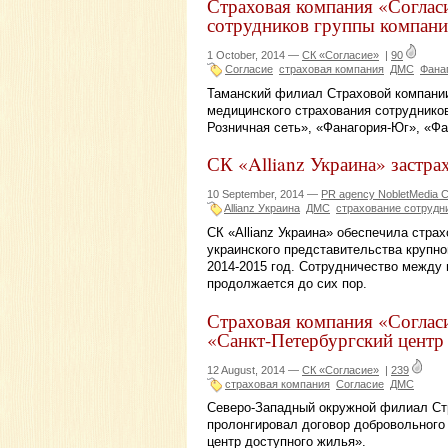
Страховая компания «Соглас
сотрудников группы компан
1 October, 2014 —
СК «Согласие»
|
90
Согласие
страховая компания
ДМС
Фана
Таманский филиал Страховой компании
медицинского страхования сотруднико
Розничная сеть», «Фанагория-Юг», «Фа
СК «Allianz Украина» застра
10 September, 2014 —
PR agency NobletMedia C
Allianz Украина
ДМС
страхование сотрудн
СК «Allianz Украина» обеспечила стра
украинского представительства крупно
2014-2015 год. Сотрудничество между 
продолжается до сих пор.
Страховая компания «Согла
«Санкт-Петербургский центр
12 August, 2014 —
СК «Согласие»
|
239
страховая компания
Согласие
ДМС
Северо-Западный окружной филиал Стр
пролонгировал договор добровольного
центр доступного жилья».