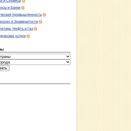
ги и Сервисы
нсы и Банки
ческая промышленность
изнес и Знаменитости
гетика, Нефть и Газ
ические услуги
НЫ