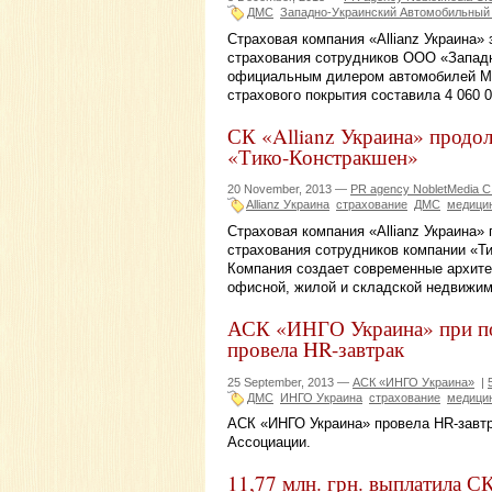
ДМС
Западно-Украинский Автомобильный
Страховая компания «Allianz Украина»
страхования сотрудников ООО «Западн
официальным дилером автомобилей Me
страхового покрытия составила 4 060 0
СК «Allianz Украина» продол
«Тико-Констракшен»
20 November, 2013 —
PR agency NobletMedia C
Allianz Украина
страхование
ДМС
медици
Страховая компания «Allianz Украина»
страхования сотрудников компании «Ти
Компания создает современные архитек
офисной, жилой и складской недвижимо
АСК «ИНГО Украина» при по
провела HR-завтрак
25 September, 2013 —
АСК «ИНГО Украина»
|
ДМС
ИНГО Украина
страхование
медици
АСК «ИНГО Украина» провела HR-завтр
Ассоциации.
11,77 млн. грн. выплатила С