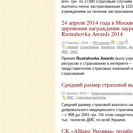
млн. грн. по 27380 страховым случаям
выплаты лично застрахованным (в 122
учреждениям за лечение застрахованн
24 апреля 2014 года в Москв
церемония награждения лаур
Rustrahovka Awards 2014
12 February, 2014 —
PR-Internet
|
700
премия
страхование
финансы
бизнес
ме
ДМС
ОМС
Премия
Rustrahovka Awards
была учре
ресурсом о страховании в интернете –
представителям страховых компаний и 
страхования.
Средний размер страховой в
31 January, 2014 —
Коммуникационная группа
ДМС
страховые выплаты
Средний размер страховой выплаты з
добровольного медицинского страхован
– с 908 до 1041 грн. Об этом свидет
тыс. полисов ДМС по всей Украине.
СК «Allianz Украина» позабо