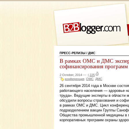
ПРЕСС-РЕЛИЗЫ
/ ДМС
В рамках ОМС и ДМС экспер
софинансирования программ 
2 October, 2014 —
|
225
конференция
ОМС
ДМС
26 сентября 2014 года в Москве состо
работающего населения — здоровье на
труда». Ведущие эксперты в области 
обсудили вопросы страхования и софи
в рамках ОМС и ДМС. Цикл конференц
подразделением вакцин Группы Саноф
Общества промышленной медицины в 
корпоративных программ охраны здоро