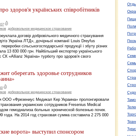
Отды
про здоров'я українських співробітників
Охра
Пище
207
Поли
иков
добровольное медицинское страхование
Потр
ереуклала договір добровільного медичного страхування
тіз Україна ЛТД», дочірньої компанії Louis Dreyfus
Пром
і переробки сільськогосподарської продукції і збуту різних
Рабо
ала 13 830 000 грн. Найбільший експортер українського
Семи
 СК «Allianz Україна» турботу про здоров'я свого
Семь
Спор
жит оберегать здоровье сотрудников
раина»
Стра
Стро
60
иков
добровольное медицинское страхование
Судо
» и ООО «Фрезениус Медикал Кер Украина» пролонгировали
Тамо
трахования украинских сотрудников Fresenius Medical
Теле
тодом гемодиализа больных хронической болезнью почек.
9 года. На 2014 год страховая сумма составила 2 275 000
Торг
Тран
Тури
кие ворота» выступил спонсором