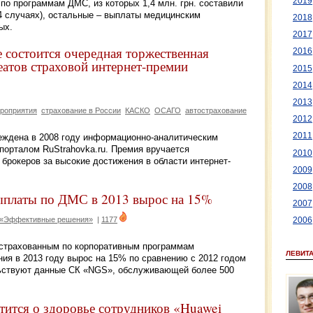
2019
 по программам ДМС, из которых 1,4 млн. грн. составили
4 случаях), остальные – выплаты медицинским
2018
ых.
2017
е состоится очередная торжественная
2016
еатов страховой интернет-премии
2015
2014
2013
роприятия
страхование в России
КАСКО
ОСАГО
автострахование
2012
2011
ждена в 2008 году информационно-аналитическим
 порталом RuStrahovka.ru. Премия вручается
2010
брокеров за высокие достижения в области интернет-
2009
2008
ыплаты по ДМС в 2013 вырос на 15%
2007
 «Эффективные решения»
|
1177
2006
астрахованным по корпоративным программам
ЛЕВИТ
ия в 2013 году вырос на 15% по сравнению с 2012 годом
ельствуют данные СК «NGS», обслуживающей более 500
тится о здоровье сотрудников «Huawei