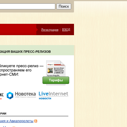
Регистрация
|
ВХОД
ОРИИ
ция и Авиаперелеты