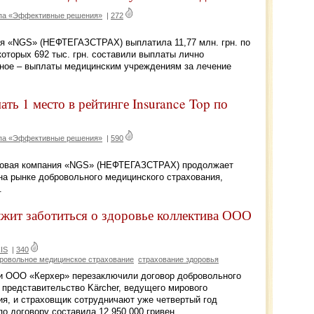
ппа «Эффективные решения»
|
272
ния «NGS» (НЕФТЕГАЗСТРАХ) выплатила 11,77 млн. грн. по
которых 692 тыс. грн. составили выплаты лично
ьное – выплаты медицинским учреждениям за лечение
ь 1 место в рейтинге Insurance Top по
ппа «Эффективные решения»
|
590
раховая компания «NGS» (НЕФТЕГАЗСТРАХ) продолжает
 на рынке добровольного медицинского страхования,
.
лжит заботиться о здоровье коллектива ООО
IS
|
340
ровольное медицинское страхование
страхование здоровья
» и ООО «Керхер» перезаключили договор добровольного
 представительство Kärcher, ведущего мирового
ия, и страховщик сотрудничают уже четвертый год
о договору составила 12 950 000 гривен.