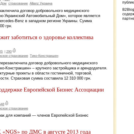
публи
 Дом
страхование
Allianz Украина
B2Blog
 заключила договор добровольного медицинского
содер
о-Украинский Автомобильный Дом», которое является
партн
rcedes-Benz в западном регионе Украины. Сумма
00 грн.
жит заботиться о здоровье коллектива
IS
|
290
нское страхование
Тико-Констракшен
 перезаключила договор добровольного медицинского
ко-Констракшен» – крупного застройщика и арендодателя.
турные проекты в области гостиничной, торговой,
сти. Страховая сумма составила 12 310 000 грн.
ддержке Европейской Бизнес Ассоциации
548
нское страхование
ак для компаний — членов Европейской Бизнес
К «NGS» по ДМС в августе 2013 года