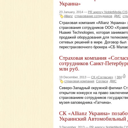
Украина»
23 January, 2014 —
PR agency NobletMedia CIS
Allianz
страхование сотрудников
ДМС
стр
Страховая компания «Allianz Украина»
страхования сотрудников ООО «Хуавей
Huawei Technologies, которая занимае
продажей оборудования для телекомму
сетевых решений в мире. Договор был
перестраховочного брокера «СБ Малаку
Страховая компания «Соглас
сотрудников Санкт-Петербург
млн руб.
19 December, 2013 —
СК «Согласие»
|
384
страховая компания
Согласи
ДМС
Северо-Западный окружной филиал Ст
открытом конкурсе на право заключен
страхованием сотрудников государстве
музея-заповедника «Гатчина».
СК «Allianz Украина» позаб
Украинский Автомобильный
3 December, 2013 —
PR agency NobletMedia CI