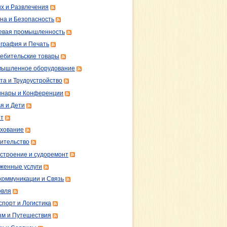
х и Развлечения
на и Безопасность
вая промышленность
графия и Печать
ебительские товары
ышленное оборудование
та и Трудоустройство
нары и Конференции
я и Дети
т
хование
ительство
строение и судоремонт
женные услуги
коммуникации и Связь
овля
спорт и Логистика
зм и Путешествия