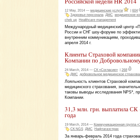
Российской недели HR 2014
12 May, 2014 —
медицинские услуги
|
604
Здоровье персонала
ДМС
медицинское к
chek up
Healthcare management
Международный медицинский центр «Пе
России и СНГ шоу-форуме по эффектив
внутренним коммуникациям, проходивш
апреля 2014 г.
Клиенты Страховой компании
Компании по Добровольному
24 March, 2014 —
СК «Согласие»
|
268
ДМС
добровольное медицинское страхова
Лояльность клиентов Страховой компа
медицинского страхования, значительн
таковы выводы исследования NPS*, пр
Компании.
31,3 млн. грн. выплатила С
года
19 March, 2014 —
Коммуникационная группа 
СК NGS
ДМС
Нафтагазстрах
За январь-февраль 2014 года страхо