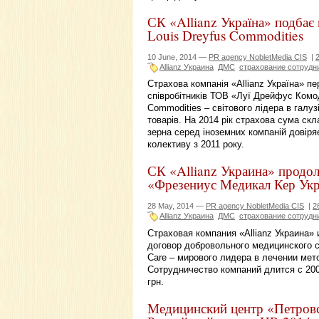
СК «Allianz Україна» подбає 
Louis Dreyfus Commodities
10 June, 2014 —
PR agency NobletMedia CIS
|
Allianz Украина
ДМС
страхование сотрудн
Страхова компанія «Allianz Україна» п
співробітників ТОВ «Луї Дрейфус Комоді
Commodities – світового лідера в галуз
товарів. На 2014 рік страхова сума скл
зерна серед іноземних компаній довіряє
колективу з 2011 року.
СК «Allianz Украина» продол
«Фрезениус Медикал Кер Ук
28 May, 2014 —
PR agency NobletMedia CIS
|
2
Allianz Украина
ДМС
страхование сотрудн
Страховая компания «Allianz Украина
договор добровольного медицинского с
Care – мирового лидера в лечении ме
Сотрудничество компаний длится с 200
грн.
Медицинский центр «Петровс