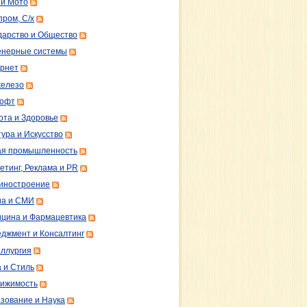
 и Мото
пром, С/х
дарство и Общество
нерные системы
рнет
железо
софт
ота и Здоровье
тура и Искусство
ая промышленность
етинг, Реклама и PR
иностроение
а и СМИ
цина и Фармацевтика
джмент и Консалтинг
ллургия
 и Стиль
ижимость
зование и Наука