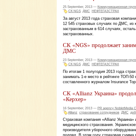
25 September, 2013 —
Коммуникационная гру
СК NGS
ДМС
НЕФТЕГАЗСТРАХ
За август 2013 года страховая компа
12 545 страховых случаях по ДМС, из 
застрахованным в 614 случаях, остал
застрахованных.
СК «NGS» продолжает занимат
ДМС
23 September, 2013 —
Коммуникационная гру
СК NGS
ДМС
НЕФТЕГАЗСТРАХ
По итогам 1 полугодия 2013 года ст
занимать 1-е место в рейтинге ТОП-50
составленного журналом Insurance Top
СК «Allianz Украина» продо
«Керхер»
16 September, 2013 —
PR agency NobletMedia C
Allianz
страхование сотрудников
ДМС
доб
Страховая компания «Allianz Украина
медицинского страхования. Украинское
производителя уборочного оборудован
подряд. В этом году страховая сумма п