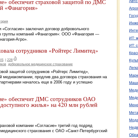
ие» обеспечит страховой защитой по ДМС
Авто
ий «Фанагория»
Агро
Госу
гория
Инже
 «Согласие» заключил договор добровольного
Инте
в группы компаний «Фанагория»: ООО «Фанагория —
ИТ: 
нагория-Агро».
ИТ: 
ховала сотрудников «Ройтерс Лимитед»
Крас
IS
|
228
Куль
иков
добровольное медицинское страхование
Легк
ховой защитой сотрудников «Ройтерс Лимитед»,
Марк
й медиакомпании, продлив два договора страхования на
партнерами началось еще в 2006 году и успешно
Маш
Меди
сие» обеспечит ДМС сотрудников ОАО
Меди
 доступного жилья» на 420 млн рублей
Мене
Мета
Мода
аховой компании «Согласие» третий год подряд
Недв
 медицинского страхования с ОАО «Санкт-Петербургский
Обра