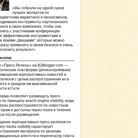
«Мы собрали на одной сцене
лучших экспертов по
джетному маркетингу и бизнесменов,
едривших инструменты партизанского
инга в своих компаниях, чтобы они
лись с участниками конференции
и эффективными инструментами и
и яркими „фишками“, которые можно
сразу применить в своем бизнесе и очень
получить результат»
ТФОРМЕ
 «Пресс-Релизы» на B2Blogger.com —
-релизная платформа (релизоприёмник)
азмещения корпоративных новостей и
релизов с целью распространения их в
ете и придачи им максимальной
сти в Сети.
орма позволяет размещать пресс-
 по принципу search engine visibility, когда
иалы распространяются по новостным
торам и доступны через поиск в течение
са после размещения.
щение корпоративных пресс-релизов по
пу media visibility гарантирует
остранение материала по каналам
ационных агентств и перепечатку текста