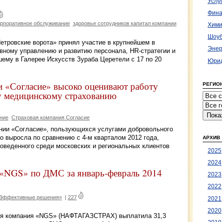
Услу
Фина
орпоративное обслуживание
здоровье сотрудников капитал компании
Хими
Шоуб
тровские ворота» принял участие в крупнейшем в
Энер
ному управлению и развитию персонала, HR-стратегии и
ему в Галерее Искусств Зураба Церетели с 17 по 20
Юрид
 «Согласие» высоко оценивают работу
РЕГИО
 медицинскому страхованию
ние
Страховая компания Согласие
нии «Согласие», пользующихся услугами добровольного
о выросла по сравнению с 4-м кварталом 2012 года,
АРХИВ
оведенного среди московских и региональных клиентов
2025
2024
К «NGS» по ДМС за январь-февраль 2014
2023
2022
«Эффективные решения»
|
227
2021
2020
вая компания «NGS» (НАФТАГАЗСТРАХ) выплатила 31,3