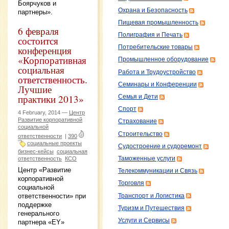
Боярчуков и
Охрана и Безопасность
партнеры».
Пищевая промышленность
6 февраля
Полиграфия и Печать
состоится
конференция
Потребительские товары
«Корпоративная
Промышленное оборудование
социальная
Работа и Трудоустройство
ответственность.
Семинары и Конференции
Лучшие
практики 2013»
Семья и Дети
Спорт
4 February, 2014 —
Центр
Развитие корпоративной
Страхование
социальной
Строительство
ответственности
|
390
социальные проекты
Судостроение и судоремонт
бизнес-кейсы
социальная
Таможенные услуги
ответственность
КСО
Центр «Развитие
Телекоммуникации и Связь
корпоративной
Торговля
социальной
ответственности» при
Транспорт и Логистика
поддержке
Туризм и Путешествия
генерального
Услуги и Сервисы
партнера «EY»