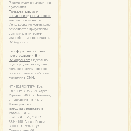
Рекомендуем ознакомиться
с уловиями
Пользовательского
соглашения
и
Соглашения о
конфиденциальности
.
Использование материалов
разрешается при условии
ссылки (для интернет-
изданий — гиперссылки) на
B2Blogger.com.
Платформа по рассылке
пресс-релизов ☜❶☞
B2Blogger.com
› Идеально
подходит для тех случаев,
когда необходимо срочно
распространить сообщение
компании в СМИ.
ЧП «Б2БЛОГГЕР», Код
ЕДРПОУ 35356529. Адрес:
Украина, 54000, г. Николаев,
ул. Декабристов, 41/12.
Коммерческое
представительство в
России:
ООО
«Б2БЛОГГЕР», ОКПО
37844158, Адрес: Россия,
390000, г. Рязань, ул.
Пожалостина, 46.