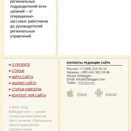
региональных
подразделений всех
уровней – от
операционно-
кассовых работников
до руководителей
региональных
управлений.
КОНТАКТЫ РЕДАКЦИИ САЙТА
О ПРОЕКТЕ
Россия: +7 (499) 215-34-10
СТАТЬИ
Украина: +380 (44) 362-24-96
Skype: b2blogger
КАРТА САЙТА
Email:
info@b2blogger.com
Twitter:
@b2blogger
АНАЛИЗ САЙТА
СТАТЬИ НАВСЕГДА
IPhone
Android
КОНТЕНТ ДЛЯ САЙТА
© 2005−2018,
B2Blogger.com — онлайн-
служба распространения
пресс-релизов. Официально
зарегистрированная
торговая марка.