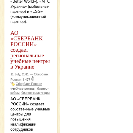
«Better World»), «МТС
Украина» (мобильный
партнер) и «ESG»
(коммуникационный
партнер).
АО
«СБЕРБАНК
РОССИИ»
создает
региональные
учебные центры
в Украине
11 July, 2011 —
Сбербанк
России
|
477
Сбербанк России
учебные центры
бизнес-
кейсы
бизнес-симуляции
АО «СБЕРБАНК
РОССИИ» создает
собственные учебные
центры для
повышения
квалификации
сотрудников