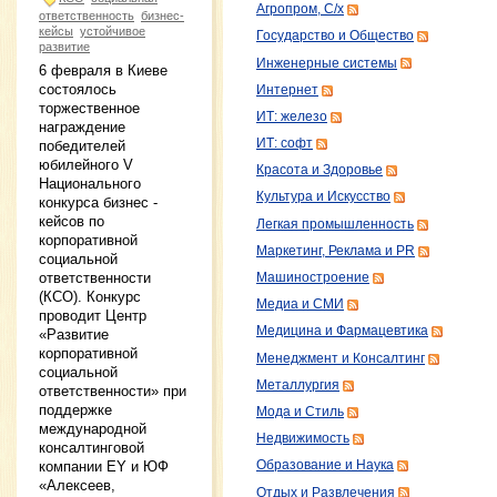
Агропром, С/х
ответственность
бизнес-
кейсы
устойчивое
Государство и Общество
развитие
Инженерные системы
6 февраля в Киеве
состоялось
Интернет
торжественное
ИТ: железо
награждение
ИТ: софт
победителей
юбилейного V
Красота и Здоровье
Национального
Культура и Искусство
конкурса бизнес -
кейсов по
Легкая промышленность
корпоративной
Маркетинг, Реклама и PR
социальной
ответственности
Машиностроение
(КСО). Конкурс
Медиа и СМИ
проводит Центр
Медицина и Фармацевтика
«Развитие
корпоративной
Менеджмент и Консалтинг
социальной
Металлургия
ответственности» при
поддержке
Мода и Стиль
международной
Недвижимость
консалтинговой
компании EY и ЮФ
Образование и Наука
«Алексеев,
Отдых и Развлечения