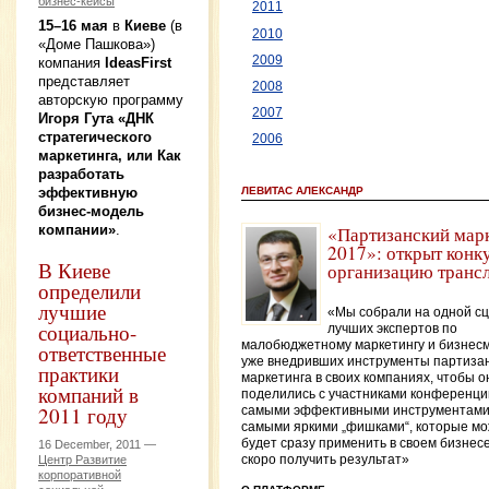
бизнес-кейсы
2011
15–16 мая
в
Киеве
(в
2010
«Доме Пашкова»)
2009
компания
IdeasFirst
представляет
2008
авторскую программу
2007
Игоря Гута «ДНК
стратегического
2006
маркетинга, или Как
разработать
эффективную
ЛЕВИТАС АЛЕКСАНДР
бизнес-модель
компании»
.
«Партизанский мар
2017»: открыт конк
В Киеве
организацию транс
определили
лучшие
«Мы собрали на одной с
социально-
лучших экспертов по
малобюджетному маркетингу и бизнесм
ответственные
уже внедривших инструменты партизан
практики
маркетинга в своих компаниях, чтобы о
компаний в
поделились с участниками конференци
2011 году
самыми эффективными инструментами
самыми яркими „фишками“, которые м
будет сразу применить в своем бизнесе
16 December, 2011 —
Центр Развитие
скоро получить результат»
корпоративной