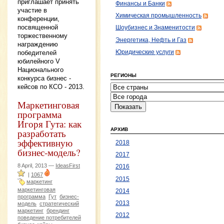
приглашает принять
Финансы и Банки
участие в
Химическая промышленность
конференции,
посвященной
Шоубизнес и Знаменитости
торжественному
Энергетика, Нефть и Газ
награждению
победителей
Юридические услуги
юбилейного V
Национального
РЕГИОНЫ
конкурса бизнес -
кейсов по КСО - 2013.
Маркетинговая
программа
Игоря Гута: как
АРХИВ
разработать
эффективную
2018
бизнес-модель?
2017
8 April, 2013 —
IdeasFirst
2016
|
1067
2015
маркетинг
маркетинговая
2014
программа
Гут
бизнес-
2013
модель
стратегический
маркетинг
брендинг
2012
поведение потребителей