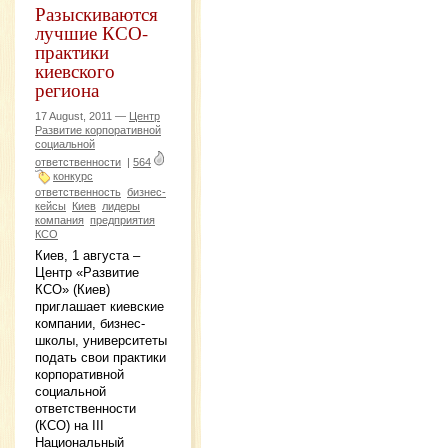
Разыскиваются
лучшие КСО-
практики
киевского
региона
17 August, 2011 —
Центр
Развитие корпоративной
социальной
ответственности
|
564
конкурс
ответственность
бизнес-
кейсы
Киев
лидеры
компания
предприятия
КСО
Киев, 1 августа –
Центр «Развитие
КСО» (Киев)
приглашает киевские
компании, бизнес-
школы, университеты
подать свои практики
корпоративной
социальной
ответственности
(КСО) на ІІІ
Национальный