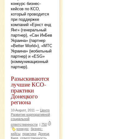
конкурс бизнес-
кейсов по КСО,
который проводится
при поддержке
компаний «Ернст енд
Янг» (генеральный
партнер), «Сан ИнБев
Украина» (партнер
«Better World»), «МТС
Украина» (мобильный
партнер) и «ESG»
(коммуникационный
партнер).
Разыскиваются
лучшие КСО-
практики
Донецкого
региона
10 August, 2011 —
Центр
Развитие корпоративной
социальной
ответственности
|
750
конкурс
бизнес-
кейсы
практики
Донецк
Киев
ответственность