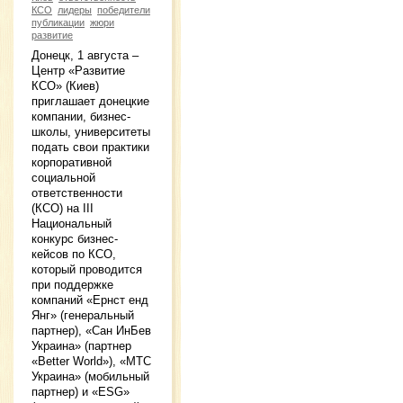
КСО
лидеры
победители
публикации
жюри
развитие
Донецк, 1 августа –
Центр «Развитие
КСО» (Киев)
приглашает донецкие
компании, бизнес-
школы, университеты
подать свои практики
корпоративной
социальной
ответственности
(КСО) на ІІІ
Национальный
конкурс бизнес-
кейсов по КСО,
который проводится
при поддержке
компаний «Ернст енд
Янг» (генеральный
партнер), «Сан ИнБев
Украина» (партнер
«Better World»), «МТС
Украина» (мобильный
партнер) и «ESG»