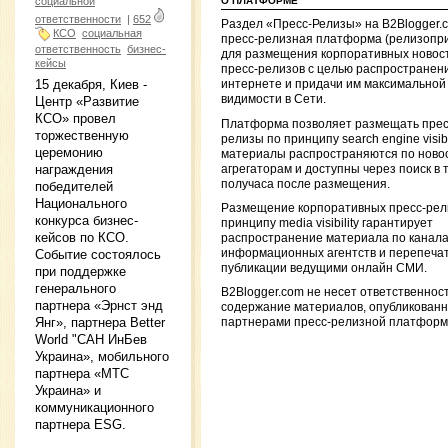
социальной
О ПЛАТФОРМЕ
ответственности
|
652
Раздел «Пресс-Релизы» на B2Blogger.
КСО
социальная
пресс-релизная платформа (релизопр
ответственность
бизнес-
для размещения корпоративных новос
кейсы
пресс-релизов с целью распространени
15 декабря, Киев -
интернете и придачи им максимальной
видимости в Сети.
Центр «Развитие
КСО» провел
Платформа позволяет размещать прес
торжественную
релизы по принципу search engine visibil
церемонию
материалы распространяются по ново
награждения
агрегаторам и доступны через поиск в 
получаса после размещения.
победителей
Национального
Размещение корпоративных пресс-рел
конкурса бизнес-
принципу media visibility гарантирует
кейсов по КСО.
распространение материала по канал
информационных агентств и перепечат
Событие состоялось
публикации ведущими онлайн СМИ.
при поддержке
генерального
B2Blogger.com не несет ответственнос
партнера «Эрнст энд
содержание материалов, опубликован
Янг», партнера Better
партнерами пресс-релизной платформ
World "САН ИнБев
Украина», мобильного
партнера «МТС
Украина» и
коммуникационного
партнера ESG.