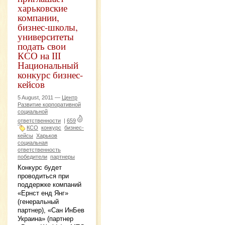
харьковские
компании,
бизнес-школы,
университеты
подать свои
КСО на ІІІ
Национальный
конкурс бизнес-
кейсов
5 August, 2011 —
Центр
Развитие корпоративной
социальной
ответственности
|
659
КСО
конкурс
бизнес-
кейсы
Харьков
социальная
ответственность
победители
партнеры
Конкурс будет
проводиться при
поддержке компаний
«Ернст енд Янг»
(генеральный
партнер), «Сан ИнБев
Украина» (партнер