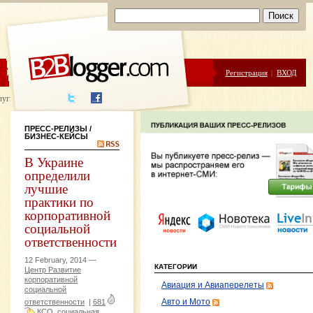
ЦЕНЫ
ПОМОЩЬ
Регистрация
|
ВХОД
луги написания
ПРЕСС-РЕЛИЗЫ
/
БИЗНЕС-КЕЙСЫ
В Украине
определили
лучшие
практики по
корпоративной
социальной
ответственности
12 February, 2014 —
КАТЕГОРИИ
Центр Развитие
корпоративной
Авиация и Авиаперелеты
социальной
ответственности
|
681
Авто и Мото
КСО
социальная