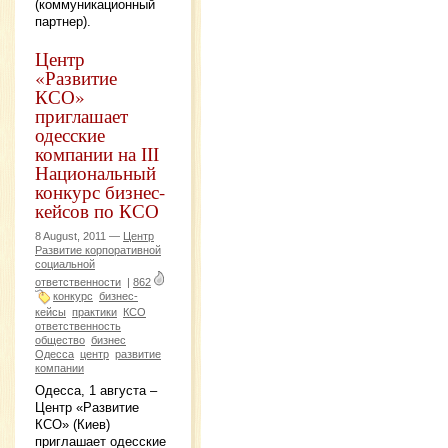
(коммуникационный
партнер).
Центр
«Развитие
КСО»
приглашает
одесские
компании на ІІІ
Национальный
конкурс бизнес-
кейсов по КСО
8 August, 2011 —
Центр
Развитие корпоративной
социальной
ответственности
|
862
конкурс
бизнес-
кейсы
практики
КСО
ответственность
общество
бизнес
Одесса
центр
развитие
компании
Одесса, 1 августа –
Центр «Развитие
КСО» (Киев)
приглашает одесские