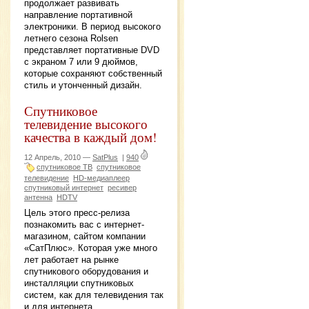
продолжает развивать
направление портативной
электроники. В период высокого
летнего сезона Rolsen
представляет портативные DVD
c экраном 7 или 9 дюймов,
которые сохраняют собственный
стиль и утонченный дизайн.
Спутниковое
телевидение высокого
качества в каждый дом!
12 Апрель, 2010 —
SatPlus
|
940
спутниковое ТВ
спутниковое
телевидение
HD-медиаплеер
спутниковый интернет
ресивер
антенна
HDTV
Цель этого пресс-релиза
познакомить вас с интернет-
магазином, сайтом компании
«СатПлюс». Которая уже много
лет работает на рынке
спутникового оборудования и
инсталляции спутниковых
систем, как для телевидения так
и для интернета.