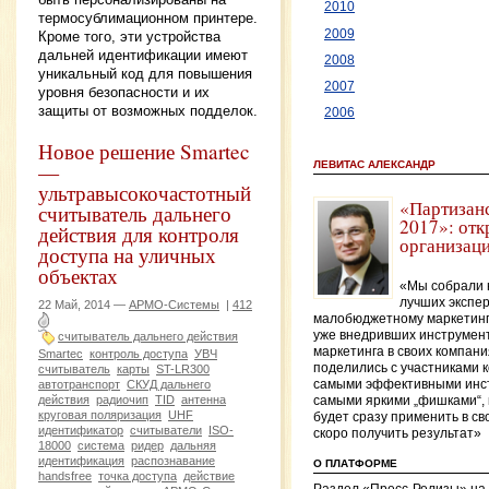
2010
термосублимационном принтере.
2009
Кроме того, эти устройства
дальней идентификации имеют
2008
уникальный код для повышения
2007
уровня безопасности и их
защиты от возможных подделок.
2006
Новое решение Smartec
ЛЕВИТАС АЛЕКСАНДР
—
ультравысокочастотный
«Партизан
считыватель дальнего
2017»: отк
действия для контроля
организац
доступа на уличных
объектах
«Мы собрали 
лучших экспер
22 Май, 2014 —
АРМО-Системы
|
412
малобюджетному маркетинг
уже внедривших инструмен
считыватель дальнего действия
маркетинга в своих компани
Smartec
контроль доступа
УВЧ
поделились с участниками
считыватель
карты
ST-LR300
автотранспорт
СКУД дальнего
самыми эффективными инс
действия
радиочип
TID
антенна
самыми яркими „фишками“,
круговая поляризация
UHF
будет сразу применить в св
идентификатор
считыватели
ISO-
скоро получить результат»
18000
система
ридер
дальняя
идентификация
распознавание
О ПЛАТФОРМЕ
handsfree
точка доступа
действие