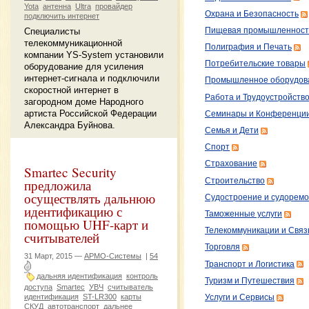
Yota
антенна
Ultra
провайдер
Охрана и Безопасность
подключить интернет
Специалисты
Пищевая промышленност
телекоммуникационной
Полиграфия и Печать
компании YS-System установили
Потребительские товары
оборудование для усиления
интернет-сигнала и подключили
Промышленное оборудов
скоростной интернет в
Работа и Трудоустройств
загородном доме Народного
артиста Российской Федерации
Семинары и Конференци
Александра Буйнова.
Семья и Дети
Спорт
Страхование
Smartec Security
Строительство
предложила
осуществлять дальнюю
Судостроение и судоремо
идентификацию с
Таможенные услуги
помощью UHF-карт и
Телекоммуникации и Связ
считывателей
Торговля
31 Март, 2015 —
АРМО-Системы
|
54
Транспорт и Логистика
дальняя идентификация
контроль
Туризм и Путешествия
доступа
Smartec
УВЧ
считыватель
идентификация
ST-LR300
карты
Услуги и Сервисы
СКУД
автотранспорт
дальнее