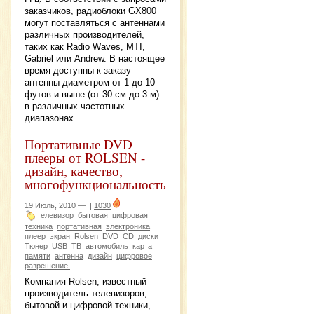
заказчиков, радиоблоки GX800
могут поставляться с антеннами
различных производителей,
таких как Radio Waves, MTI,
Gabriel или Andrew. В настоящее
время доступны к заказу
антенны диаметром от 1 до 10
футов и выше (от 30 см до 3 м)
в различных частотных
диапазонах.
Портативные DVD
плееры от ROLSEN -
дизайн, качество,
многофункциональность
19 Июль, 2010 —
|
1030
телевизор
бытовая
цифровая
техника
портативная
электроника
плеер
экран
Rolsen
DVD
CD
диски
Тюнер
USB
ТВ
автомобиль
карта
памяти
антенна
дизайн
цифровое
разрешение.
Компания Rolsen, известный
производитель телевизоров,
бытовой и цифровой техники,