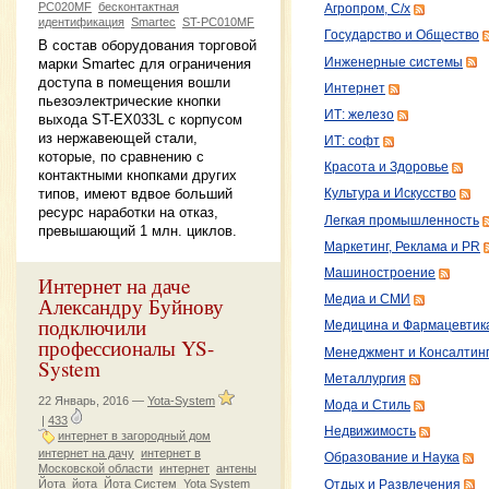
PC020MF
бесконтактная
Агропром, С/х
идентификация
Smartec
ST-PC010MF
Государство и Общество
В состав оборудования торговой
Инженерные системы
марки Smartec для ограничения
доступа в помещения вошли
Интернет
пьезоэлектрические кнопки
ИТ: железо
выхода ST-EX033L с корпусом
из нержавеющей стали,
ИТ: софт
которые, по сравнению с
Красота и Здоровье
контактными кнопками других
типов, имеют вдвое больший
Культура и Искусство
ресурс наработки на отказ,
Легкая промышленность
превышающий 1 млн. циклов.
Маркетинг, Реклама и PR
Машиностроение
Интернет на дачe
Александру Буйнову
Медиа и СМИ
подключили
Медицина и Фармацевтик
профессионалы YS-
Менеджмент и Консалтин
System
Металлургия
22 Январь, 2016 —
Yota-System
Мода и Стиль
|
433
Недвижимость
интернет в загородный дом
интернет на дачу
интернет в
Образование и Наука
Московской области
интернет
антены
Йота
йота
Йота Систем
Yota System
Отдых и Развлечения