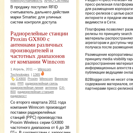
Раздел «Пресс-Релизы» на
помехоустойчивость
АРМО-Системы
пресс-релизная платформа
В продажу поступил RFID
для размещения корпорати
считыватель дальнего действия
пресс-релизов с целью рас
марки Smartec для уличных
интернете и придачи им ма
систем контроля доступа
видимости в Сети.
Платформа позволяет разм
Радиорелейные станции
релизы по принципу search en
Proxim GX800 с
материалы распространяют
антеннами различных
агрегаторам и доступны чер
получаса после размещени
производителей и
частотных диапазонов
Размещение корпоративных
принципу media visibility га
от компании Winncom
распространение материал
информационных агентств и
1 Апрель, 2011 —
Winncom
публикации ведущими онла
Technologies
|
1365
GX800
Proxim
Winncom
Виннком
B2Blogger.com не несет отв
ррс
РРЛ
радиорелейная связь
содержание материалов, о
радиорелейная линия
антенна
GX-
партнерами пресс-релизно
800
радиорелейная станция
радиомост
Со второго квартала 2011 года
компания Winncom производит
поставки радиорелейных
станций (РРС) производства
Proxim Wireless серии GX800
частотного диапазона от 6 до 38
ГГц. В соответствии с запросами