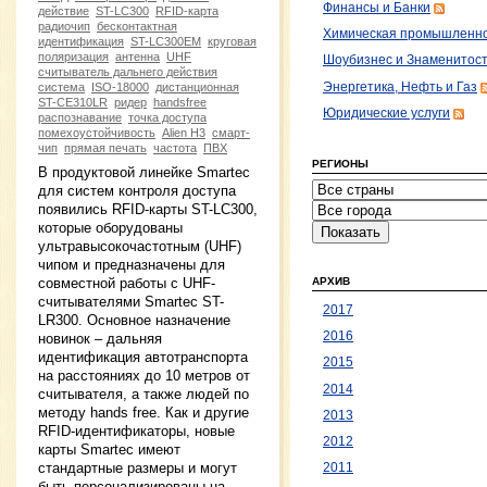
Финансы и Банки
действие
ST-LC300
RFID-карта
радиочип
бесконтактная
Химическая промышленн
идентификация
ST-LC300EM
круговая
поляризация
антенна
UHF
Шоубизнес и Знаменитос
считыватель дальнего действия
Энергетика, Нефть и Газ
система
ISO-18000
дистанционная
ST-CE310LR
ридер
handsfree
Юридические услуги
распознавание
точка доступа
помехоустойчивость
Alien H3
смарт-
чип
прямая печать
частота
ПВХ
РЕГИОНЫ
В продуктовой линейке Smartec
для систем контроля доступа
появились RFID-карты ST-LC300,
которые оборудованы
ультравысокочастотным (UHF)
чипом и предназначены для
совместной работы с UHF-
АРХИВ
считывателями Smartec ST-
2017
LR300. Основное назначение
2016
новинок – дальняя
идентификация автотранспорта
2015
на расстояниях до 10 метров от
2014
считывателя, а также людей по
методу hands free. Как и другие
2013
RFID-идентификаторы, новые
2012
карты Smartec имеют
стандартные размеры и могут
2011
быть персонализированы на