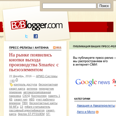
ЦЕНЫ
ПОМОЩЬ
луги написания
ПРЕСС-РЕЛИЗЫ
/ АНТЕННА
На рынке появились
кнопки выхода
производства Smartec с
пьезоэлементом
22 Декабрь, 2016 —
АРМО-Системы
|
83
контроль доступа
бесконтактная
смарт карта
антенна
передатчик
приемник
автоматизированная
парковка
СКУД
Контроллер
память 1
КАТЕГОРИИ
КБ
смарт чип
ABS
учет рабочего
времени
ПВХ
бесконтактные карты
Авиация и Авиаперелеты
56 МГц
13
mifare считыватель
пассивный идентификатор
смарт-
Авто и Мото
карта
брелок ST-PT010EM
ST-