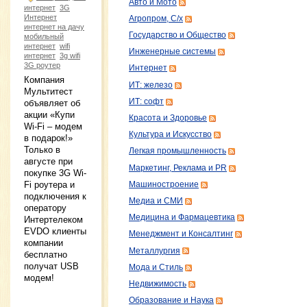
Авто и Мото
интернет
3G
Интернет
Агропром, С/х
интернет на дачу
Государство и Общество
мобильный
интернет
wifi
Инженерные системы
интернет
3g wifi
3G роутер
Интернет
Компания
ИТ: железо
Мультитест
ИТ: софт
объявляет об
акции «Купи
Красота и Здоровье
Wi-Fi – модем
Культура и Искусство
в подарок!»
Только в
Легкая промышленность
августе при
Маркетинг, Реклама и PR
покупке 3G Wi-
Fi роутера и
Машиностроение
подключения к
Медиа и СМИ
оператору
Медицина и Фармацевтика
Интертелеком
EVDO клиенты
Менеджмент и Консалтинг
компании
Металлургия
бесплатно
получат USB
Мода и Стиль
модем!
Недвижимость
Образование и Наука