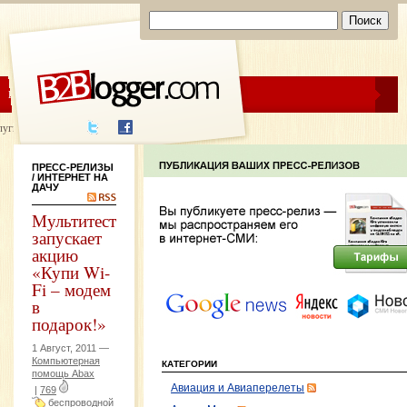
ЦЕНЫ
ПОМОЩЬ
луги написания
ПРЕСС-РЕЛИЗЫ
/ ИНТЕРНЕТ НА
ДАЧУ
Мультитест
запускает
акцию
«Купи Wi-
Fi – модем
в
подарок!»
1 Август, 2011 —
Компьютерная
КАТЕГОРИИ
помощь Abax
Авиация и Авиаперелеты
|
769
беспроводной