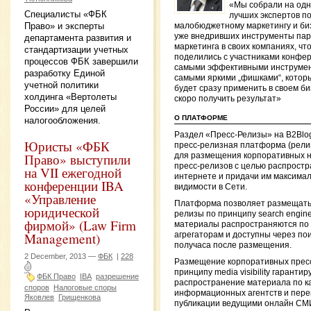
«Мы собрали на одн
Специалисты «ФБК
лучших экспертов п
Право» и эксперты
малобюджетному маркетингу и би
уже внедривших инструменты пар
департамента развития и
маркетинга в своих компаниях, чт
стандартизации учетных
поделились с участниками конфе
процессов ФБК завершили
самыми эффективными инструме
разработку Единой
самыми яркими „фишками“, котор
учетной политики
будет сразу применить в своем би
холдинга «Вертолеты
скоро получить результат»
России» для целей
О ПЛАТФОРМЕ
налогообложения.
Раздел «Пресс-Релизы» на B2Blo
Юристы «ФБК
пресс-релизная платформа (рели
Право» выступили
для размещения корпоративных н
пресс-релизов с целью распростр
на VII ежегодной
интернете и придачи им максима
конференции IBA
видимости в Сети.
«Управление
Платформа позволяет размещать
юридической
релизы по принципу search engine vi
фирмой» (Law Firm
материалы распространяются по
Management)
агрегаторам и доступны через пои
получаса после размещения.
2 December, 2013 —
ФБК
|
228
Размещение корпоративных пресс
принципу media visibility гарантир
ФБК Право
IBA
разрешение
распространение материала по к
споров
Налоговые споры
информационных агентств и пере
Яковлев
Грищенкова
публикации ведущими онлайн СМ