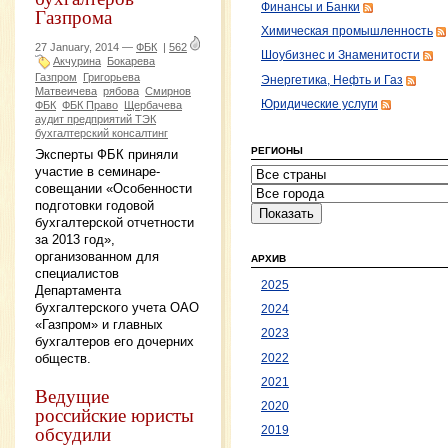
Финансы и Банки
Газпрома
Химическая промышленность
27 January, 2014 —
ФБК
|
562
Шоубизнес и Знаменитости
Акчурина
Бокарева
Газпром
Григорьева
Энергетика, Нефть и Газ
Матвеичева
рябова
Смирнов
Юридические услуги
ФБК
ФБК Право
Щербачева
аудит предприятий ТЭК
бухгалтерский консалтинг
РЕГИОНЫ
Эксперты ФБК приняли
участие в семинаре-
совещании «Особенности
подготовки годовой
бухгалтерской отчетности
за 2013 год»,
организованном для
АРХИВ
специалистов
2025
Департамента
бухгалтерского учета ОАО
2024
«Газпром» и главных
2023
бухгалтеров его дочерних
обществ.
2022
2021
Ведущие
2020
российские юристы
обсудили
2019