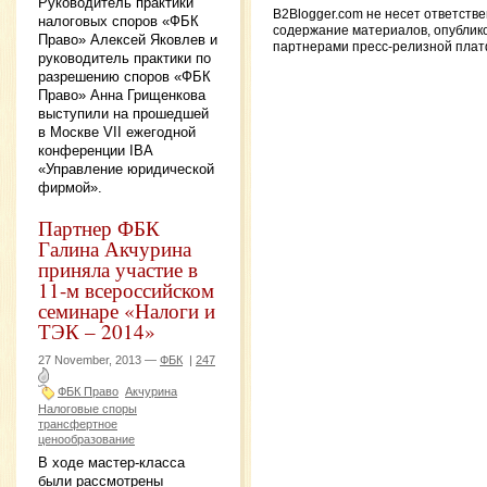
Руководитель практики
B2Blogger.com не несет ответстве
налоговых споров «ФБК
содержание материалов, опублик
Право» Алексей Яковлев и
партнерами пресс-релизной пла
руководитель практики по
разрешению споров «ФБК
Право» Анна Грищенкова
выступили на прошедшей
в Москве VII ежегодной
конференции IBA
«Управление юридической
фирмой».
Партнер ФБК
Галина Акчурина
приняла участие в
11-м всероссийском
семинаре «Налоги и
ТЭК – 2014»
27 November, 2013 —
ФБК
|
247
ФБК Право
Акчурина
Налоговые споры
трансфертное
ценообразование
В ходе мастер-класса
были рассмотрены