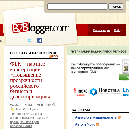
ЦЕНЫ
ПОМОЩЬ
Регистрация
|
ВХОД
луги написания
ПРЕСС-РЕЛИЗЫ
/ ФБК ПРАВО
ФБК – партнер
конференции
«Повышение
прозрачности
российского
бизнеса и
деофшоризация»
24 March, 2014 —
ФБК
|
261
ФБК
ФБК Право
КАТЕГОРИИ
Тихоновский
Орлова
Авиация и Авиаперелеты
деофшоризация
налоги и
право
защита прав
Авто и Мото
собственности