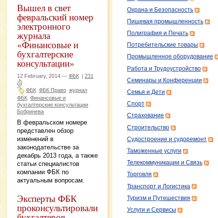
Вышел в свет
Охрана и Безопасность
февральский номер
Пищевая промышленность
электронного
журнала
Полиграфия и Печать
«Финансовые и
Потребительские товары
бухгалтерские
Промышленное оборудование
консультации»
Работа и Трудоустройство
12 February, 2014 —
ФБК
|
231
Семинары и Конференции
ФБК
ФБК Право
журнал
Семья и Дети
ФБК
Финансовые и
Спорт
бухгалтерские консультации
Бобринева
Страхование
В февральском номере
Строительство
представлен обзор
изменений в
Судостроение и судоремонт
законодательстве за
Таможенные услуги
декабрь 2013 года, а также
Телекоммуникации и Связь
статьи специалистов
компании ФБК по
Торговля
актуальным вопросам.
Транспорт и Логистика
Эксперты ФБК
Туризм и Путешествия
проконсультировали
Услуги и Сервисы
бухгалтеров