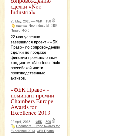
сопровождению
сделки «Neo
Industrial»
23 May, 2013 —
ФБК
|
158
сделка
Neo Industrial
ФБК
Право
ФБК
22 мая успешно
завершился проект «ФБК
Право» по сопровождению
сделки по продаже
финским промышленным
холдингом «Neo Industrial»
российской части
производственных
активов.
«ФБК Право» -
номинант премии
Chambers Europe
Awards for
Excellence 2013
22 April, 2013 —
ФБК
|
309
Chambers Europe Awards for
Excellence 2013
ФБК Право