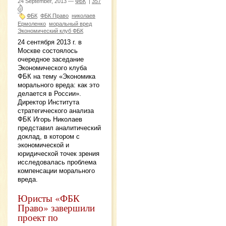
24 September, 2013 —
ФБК
|
357
ФБК
ФБК Право
николаев
Ермоленко
моральный вред
Экономический клуб ФБК
24 сентября 2013 г. в
Москве состоялось
очередное заседание
Экономического клуба
ФБК на тему «Экономика
морального вреда: как это
делается в России».
Директор Института
стратегического анализа
ФБК Игорь Николаев
представил аналитический
доклад, в котором с
экономической и
юридической точек зрения
исследовалась проблема
компенсации морального
вреда.
Юристы «ФБК
Право» завершили
проект по