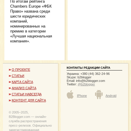
По итогам рейтинга
Chambers Europe «ФБК
Право» названа среди
шести юридических
компаний,
номинированных на
премию в категории
«Лучшая национальная
компания».
КОНТАКТЫ РЕДАКЦИИ САЙТА
О ПРОЕКТЕ
Украина: +380 (44) 362-24-96
СТАТЬИ
Skype: b2blogger
Email:
info@b2blogger.com
КАРТА САЙТА
Twitter:
@b2blogger
АНАЛИЗ САЙТА
СТАТЬИ НАВСЕГДА
IPhone
Android
КОНТЕНТ ДЛЯ САЙТА
© 2005−2025,
B2Blogger.com — онлайн-
служба распространения
пресс-релизов. Официально
зарегистрированная