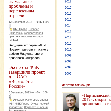
актуальные
2018
проблемы и
2017
перспективы
2016
отрасли
2015
12 December, 2013 —
ФБК
|
299
2014
ФБК Право
Яковлев
2013
Ермоленко
корпоративная
практика
налоговые сопры
2012
РАПСИ
2011
Ведущие эксперты «ФБК
Право» приняли участие в
2010
работе Национального
2009
правового конгресса
2008
Эксперты ФБК
2007
завершили проект
2006
для ОАО
«Вертолёты
России»
ЛЕВИТАС АЛЕКСАНДР
5 December, 2013 —
ФБК
|
208
«Партизанский 
2017»: открыт 
Яковлев
Налоговые споры
организацию тр
ФБК
ФБК Право
бухгалтерский
консалтинг
Вертолеты России
Тютюнникова