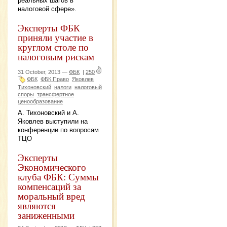
реальных шагов в
налоговой сфере».
Эксперты ФБК
приняли участие в
круглом столе по
налоговым рискам
31 October, 2013 —
ФБК
|
250
ФБК
ФБК Право
Яковлев
Тихоновский
налоги
налоговый
споры
трансфертное
ценообразование
А. Тихоновский и А.
Яковлев выступили на
конференции по вопросам
ТЦО
Эксперты
Экономического
клуба ФБК: Суммы
компенсаций за
моральный вред
являются
заниженными