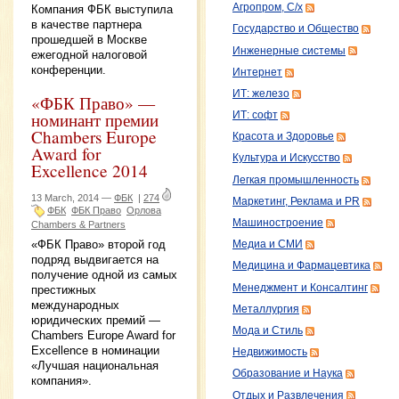
Агропром, С/х
Компания ФБК выступила
в качестве партнера
Государство и Общество
прошедшей в Москве
Инженерные системы
ежегодной налоговой
конференции.
Интернет
ИТ: железо
«ФБК Право» —
номинант премии
ИТ: софт
Chambers Europe
Красота и Здоровье
Award for
Культура и Искусство
Excellence 2014
Легкая промышленность
13 March, 2014 —
ФБК
|
274
Маркетинг, Реклама и PR
ФБК
ФБК Право
Орлова
Машиностроение
Chambers & Partners
«ФБК Право» второй год
Медиа и СМИ
подряд выдвигается на
Медицина и Фармацевтика
получение одной из самых
Менеджмент и Консалтинг
престижных
международных
Металлургия
юридических премий —
Мода и Стиль
Chambers Europe Award for
Excellence в номинации
Недвижимость
«Лучшая национальная
Образование и Наука
компания».
Отдых и Развлечения