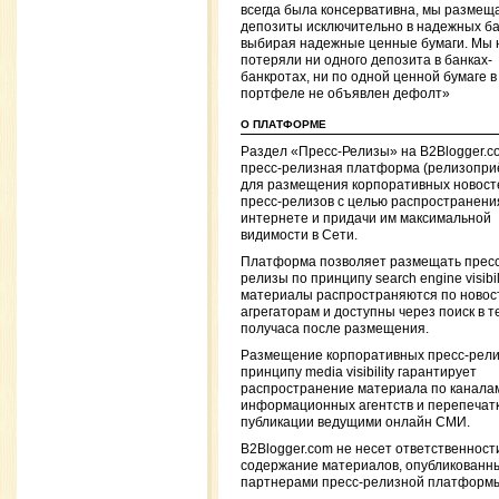
всегда была консервативна, мы размещ
депозиты исключительно в надежных ба
выбирая надежные ценные бумаги. Мы 
потеряли ни одного депозита в банках-
банкротах, ни по одной ценной бумаге 
портфеле не объявлен дефолт»
О ПЛАТФОРМЕ
Раздел «Пресс-Релизы» на B2Blogger.
пресс-релизная платформа (релизопри
для размещения корпоративных новост
пресс-релизов с целью распространения
интернете и придачи им максимальной
видимости в Сети.
Платформа позволяет размещать пресс
релизы по принципу search engine visibili
материалы распространяются по ново
агрегаторам и доступны через поиск в 
получаса после размещения.
Размещение корпоративных пресс-рели
принципу media visibility гарантирует
распространение материала по канала
информационных агентств и перепечатк
публикации ведущими онлайн СМИ.
B2Blogger.com не несет ответственност
содержание материалов, опубликованн
партнерами пресс-релизной платформ