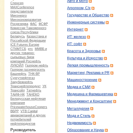
Авто и Мото
Спенсер
MAXConference
Агропром, С/х
представители
Государство и Общество
Минэнерго
Минэкономразвития
Инженерные системы
Росрезерва
ФАС
ФСФР
Комиссии Таможенного
Интернет
союза Республики
Беларусь
Казахстана и
ИТ: железо
Российской Федерации
ИТ: софт
ICE Futures Europe
СПбМТСБ
ртс
ММВБ и
Красота и Здоровье
других товарно-
сырьевых бирж
Культура и Искусство
компаний Роснефть
ЛУКОЙЛ
Газпром нефть
Легкая промышленность
Газпром газэнергосеть
Маркетинг, Реклама и PR
Башнефть
ТНК-ВР
Сургутнефтегаз
Машиностроение
Зарубежнефть
Транснефтепродукт
УК
Медиа и СМИ
Трансойл
Татнефть
Медицина и Фармацевтика
ТАИФ-НК
ТАНЕКО
Белорусская нефтяная
Менеджмент и Консалтинг
компания
PricewaterhouseCoopers
Металлургия
ВБРР
VTB Capital
авиакомпаний и других
Мода и Стиль
потребителей
Недвижимость
нефтепродуктов
Руководитель
Образование и Наука