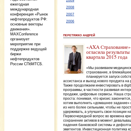
2009
ежегодная
2008
международная
конференция «Рынок
2007
нефтепродуктов РФ:
2006
основные векторы
движения».
МAXConference
ПЕРЕТЯЖКО АНДРЕЙ
организует
мероприятие при
«AXA Страхование»
поддержке ведущей
огласила результаты
биржи
квартала 2015 года
нефтепродуктов
России СПбМТСБ.
«Мы развиваем медицинс
страхование, в ближайше
планируется запуск собст
ассистанса и выход нового продукта на 
Также продолжаем инвестировать в digit
программы, в частности развивая интер
продажи, цифровые сервисы. Наша стр
проста: понимая, что кризис закончится
хотим выполнить «домашнее задание» 
из него более сильными, чтобы не прос
удерживать, а улучшить свои позиции н
Первоочередной вопрос во времена кри
сохранение активов в момент девальвац
падения банковской системы и дефолта
эмитентов. Инвестиционная политика к