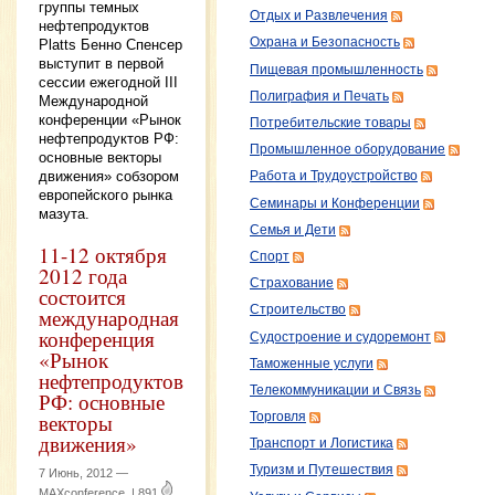
группы темных
Отдых и Развлечения
нефтепродуктов
Охрана и Безопасность
Platts Бенно Спенсер
выступит в первой
Пищевая промышленность
сессии ежегодной III
Полиграфия и Печать
Международной
конференции «Рынок
Потребительские товары
нефтепродуктов РФ:
Промышленное оборудование
основные векторы
движения» собзором
Работа и Трудоустройство
европейского рынка
Семинары и Конференции
мазута.
Семья и Дети
11-12 октября
Спорт
2012 года
Страхование
состоится
Строительство
международная
конференция
Судостроение и судоремонт
«Рынок
Таможенные услуги
нефтепродуктов
Телекоммуникации и Связь
РФ: основные
векторы
Торговля
движения»
Транспорт и Логистика
Туризм и Путешествия
7 Июнь, 2012 —
MAXconference
|
891