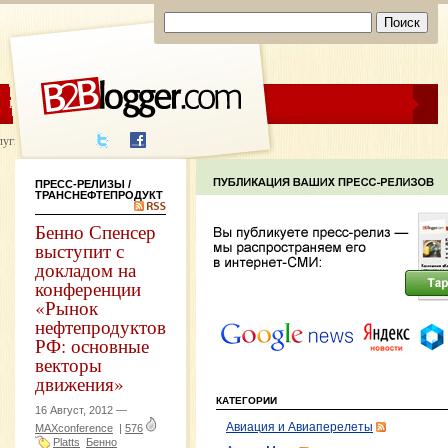
ЦЕНЫ
ПОМОЩЬ
луги написания
ПРЕСС-РЕЛИЗЫ
/
ТРАНСНЕФТЕПРОДУКТ
Бенно Спенсер
выступит с
докладом на
конференции
«Рынок
нефтепродуктов
РФ: основные
векторы
движения»
КАТЕГОРИИ
16 Август, 2012 —
Авиация и Авиаперелеты
MAXconference
|
576
Platts
Бенно