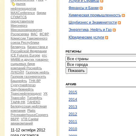
Услуги и Сервисы
рынок
Финансы и Банки
нефтепродуктов
MAXConference
биржи
Химическая промышленность
СПбМТСБ
представители
Шоубизнес и Знаменитости
Минэнерго
Минэкономразвития
Энергетика, Нефть и Газ
Росрезерва
ФАС
ФСФР
Юридические услуги
Комиссии Таможенного
союза Республики
Беларусь
Казахстана и
Российской Федерации
РЕГИОНЫ
ICE Futures Europe
ртс
ММВБ и других товарно-
сырьевых бирж
компаний Роснефть
ЛУКОЙЛ
Газпром нефть
Газпром газэнергосеть
Башнефть
ТНК-ВР
АРХИВ
Сургутнефтегаз
Зарубежнефть
2015
Транснефтепродукт
УК
Трансойл
Татнефть
2014
ТАИФ-НК
ТАНЕКО
Белорусская нефтяная
2013
компания
Platts
2012
PricewaterhouseCoopers
ВБРР
VTB Capital
2011
авиакомпаний
2010
11-12 октября 2012
года состоится