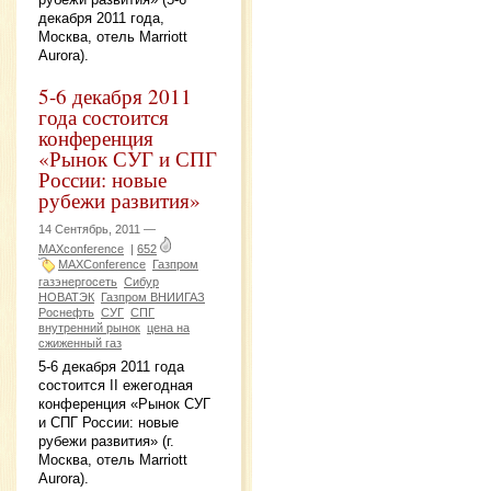
декабря 2011 года,
Москва, отель Marriott
Aurora).
5-6 декабря 2011
года состоится
конференция
«Рынок СУГ и СПГ
России: новые
рубежи развития»
14 Сентябрь, 2011 —
MAXconference
|
652
MAXConference
Газпром
газэнергосеть
Сибур
НОВАТЭК
Газпром ВНИИГАЗ
Роснефть
СУГ
СПГ
внутренний рынок
цена на
сжиженный газ
5-6 декабря 2011 года
состоится II ежегодная
конференция «Рынок СУГ
и СПГ России: новые
рубежи развития» (г.
Москва, отель Marriott
Aurora).