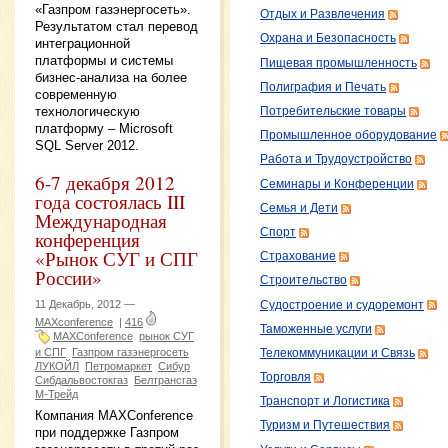
«Газпром газэнергосеть».
Отдых и Развлечения
Результатом стал перевод
Охрана и Безопасность
интеграционной
платформы и системы
Пищевая промышленность
бизнес-анализа на более
Полиграфия и Печать
современную
технологическую
Потребительские товары
платформу – Microsoft
Промышленное оборудование
SQL Server 2012.
Работа и Трудоустройство
6-7 декабря 2012
Семинары и Конференции
года состоялась III
Семья и Дети
Международная
Спорт
конференция
«Рынок СУГ и СПГ
Страхование
России»
Строительство
11 Декабрь, 2012 —
Судостроение и судоремонт
MAXconference
|
416
Таможенные услуги
MAXConference
рынок СУГ
и СПГ
Газпром газэнергосеть
Телекоммуникации и Связь
ЛУКОЙЛ
Петромаркет
Сибур
Торговля
Сибдальвостокгаз
Белтрансгаз
М-Трейд
Транспорт и Логистика
Компания MAXConference
Туризм и Путешествия
при поддержке Газпром