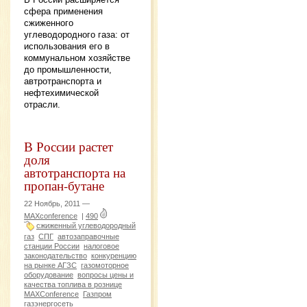
сфера применения
сжиженного
углеводородного газа: от
использования его в
коммунальном хозяйстве
до промышленности,
автротранспорта и
нефтехимической
отрасли.
В России растет
доля
автотранспорта на
пропан-бутане
22 Ноябрь, 2011 —
MAXconference
|
490
сжиженный углеводородный
газ
СПГ
автозаправочные
станции России
налоговое
законодательство
конкуренцию
на рынке АГЗС
газомоторное
оборудование
вопросы цены и
качества топлива в рознице
MAXConference
Газпром
газэнергосеть