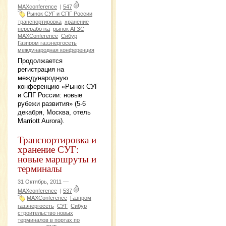
MAXconference
|
547
Рынок СУГ и СПГ России
транспортировка
хранение
переработка
рынок АГЗС
MAXConference
Сибур
Газпром газэнергосеть
международная конференция
Продолжается
регистрация на
международную
конференцию «Рынок СУГ
и СПГ России: новые
рубежи развития» (5-6
декабря, Москва, отель
Marriott Aurora).
Транспортировка и
хранение СУГ:
новые маршруты и
терминалы
31 Октябрь, 2011 —
MAXconference
|
537
MAXConference
Газпром
газэнергосеть
СУГ
Сибур
строительство новых
терминалов в портах по