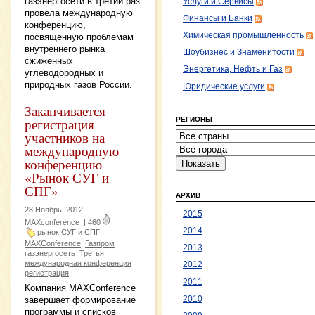
газэнергосети в третий раз
Услуги и Сервисы
провела международную
Финансы и Банки
конференцию,
Химическая промышленность
посвященную проблемам
внутреннего рынка
Шоубизнес и Знаменитости
сжиженных
Энергетика, Нефть и Газ
углеводородных и
природных газов России.
Юридические услуги
Заканчивается
регистрация
РЕГИОНЫ
участников на
международную
конференцию
«Рынок СУГ и
СПГ»
АРХИВ
28 Ноябрь, 2012 —
2015
MAXconference
|
460
2014
рынок СУГ и СПГ
MAXConference
Газпром
2013
газэнергосеть
Третья
международная конференция
2012
регистрация
2011
Компания MAXConference
2010
завершает формирование
программы и списков