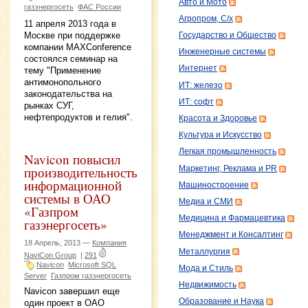
Авто и Мото
газэнергосеть
ФАС России
Агропром, С/х
11 апреля 2013 года в
Москве при поддержке
Государство и Общество
компании MAXConference
Инженерные системы
состоялся семинар на
Интернет
тему "Применение
антимонопольного
ИТ: железо
законодательства на
ИТ: софт
рынках СУГ,
нефтепродуктов и гелия".
Красота и Здоровье
Культура и Искусство
Легкая промышленность
Navicon повысил
производительность
Маркетинг, Реклама и PR
информационной
Машиностроение
системы в ОАО
Медиа и СМИ
«Газпром
Медицина и Фармацевтика
газэнергосеть»
Менеджмент и Консалтинг
18 Апрель, 2013 —
Компания
Металлургия
NaviCon Group
|
291
Navicon
Microsoft SQL
Мода и Стиль
Server
Газпром газэнергосеть
Недвижимость
Navicon завершил еще
Образование и Наука
один проект в ОАО