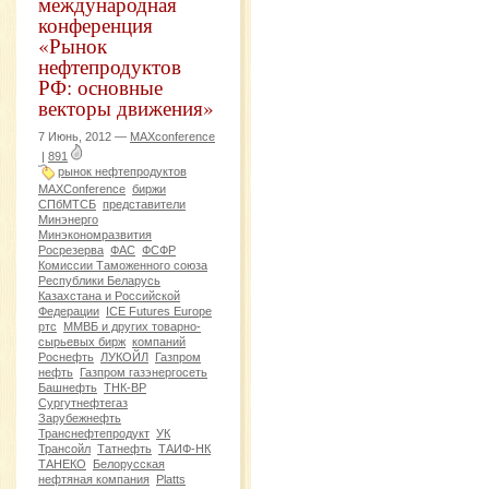
международная
конференция
«Рынок
нефтепродуктов
РФ: основные
векторы движения»
7 Июнь, 2012 —
MAXconference
|
891
рынок нефтепродуктов
MAXConference
биржи
СПбМТСБ
представители
Минэнерго
Минэкономразвития
Росрезерва
ФАС
ФСФР
Комиссии Таможенного союза
Республики Беларусь
Казахстана и Российской
Федерации
ICE Futures Europe
ртс
ММВБ и других товарно-
сырьевых бирж
компаний
Роснефть
ЛУКОЙЛ
Газпром
нефть
Газпром газэнергосеть
Башнефть
ТНК-ВР
Сургутнефтегаз
Зарубежнефть
Транснефтепродукт
УК
Трансойл
Татнефть
ТАИФ-НК
ТАНЕКО
Белорусская
нефтяная компания
Platts