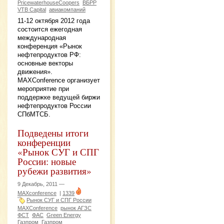
PricewaterhouseCoopers
ВБРР
VTB Capital
авиакомпаний
11-12 октября 2012 года
состоится ежегодная
международная
конференция «Рынок
нефтепродуктов РФ:
основные векторы
движения».
МAXConference организует
мероприятие при
поддержке ведущей биржи
нефтепродуктов России
СПбМТСБ.
Подведены итоги
конференции
«Рынок СУГ и СПГ
России: новые
рубежи развития»
9 Декабрь, 2011 —
MAXconference
|
1339
Рынок СУГ и СПГ России
MAXConference
рынок АГЗС
ФСТ
ФАС
Green Energy
Газпром
Газпром