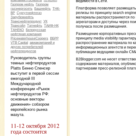
компаний Роснефть
ЛУКОЙЛ
видимости в Сети.
Газпром нефть
Газпром
Платформа позволяет размещать
газэнергосеть
Башнефть
ТНК-
релизы по принципу search engine vi
ВР
Сургутнефтегаз
Зарубежнефть
материалы распространяются по
Транснефтепродукт
УК
агрегаторам и доступны через пои
Трансойл
Татнефть
ТАИФ-НК
получаса после размещения.
ТАНЕКО
Белорусская
Размещение корпоративных пресс
нефтяная компания
принципу media visibility гарантир
PricewaterhouseCoopers
ВБРР
VTB Capital
авиакомпаний и
распространение материала по к
других потребителей
информационных агентств и переп
нефтепродуктов
публикации ведущими онлайн СМ
Руководитель группы
B2Blogger.com не несет ответстве
темных нефтепродуктов
содержание материалов, опублик
Platts Бенно Спенсер
партнерами пресс-релизной пла
выступит в первой сессии
ежегодной III
Международной
конференции «Рынок
нефтепродуктов РФ:
основные векторы
движения» собзором
европейского рынка
мазута.
11-12 октября 2012
года состоится