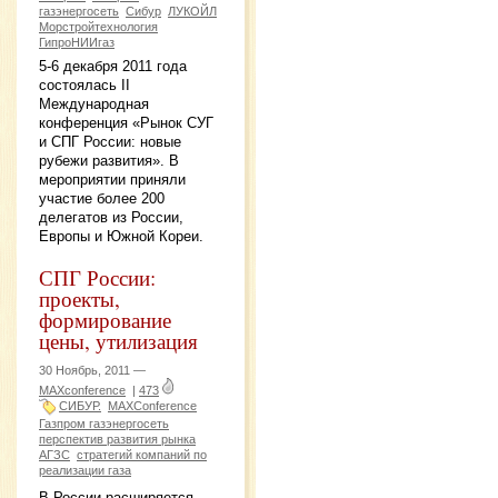
газэнергосеть
Сибур
ЛУКОЙЛ
Морстройтехнология
ГипроНИИгаз
5-6 декабря 2011 года
состоялась II
Международная
конференция «Рынок СУГ
и СПГ России: новые
рубежи развития». В
мероприятии приняли
участие более 200
делегатов из России,
Европы и Южной Кореи.
СПГ России:
проекты,
формирование
цены, утилизация
30 Ноябрь, 2011 —
MAXconference
|
473
СИБУР.
MAXConference
Газпром газэнергосеть
перспектив развития рынка
АГЗС
стратегий компаний по
реализации газа
В России расширяется