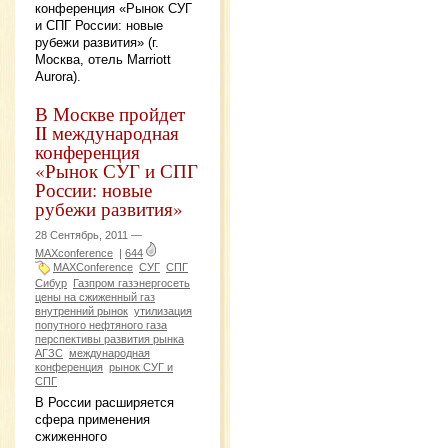
конференция «Рынок СУГ
и СПГ России: новые
рубежи развития» (г.
Москва, отель Marriott
Aurora).
В Москве пройдет
II международная
конференция
«Рынок СУГ и СПГ
России: новые
рубежи развития»
28 Сентябрь, 2011 —
MAXconference
|
644
MAXConference
СУГ
СПГ
Сибур
Газпром газэнергосеть
цены на сжиженный газ
внутренний рынок
утилизация
попутного нефтяного газа
перспективы развития рынка
АГЗС
международная
конференция
рынок СУГ и
СПГ
В России расширяется
сфера применения
сжиженного