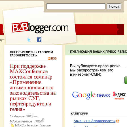
ЦЕНЫ
ПОМОЩЬ
луги написания
ПРЕСС-РЕЛИЗЫ
/ ГАЗПРОМ
ГАЗЭНЕРГОСЕТЬ
При поддержке
MAXConference
состоялся семинар
«Применение
антимонопольного
законодательства на
рынках СУГ,
нефтепродуктов и
гелия»
КАТЕГОРИИ
19 Апрель, 2013 —
Авиация и Авиаперелеты
MAXconference
|
700
MAXConference
Газпром