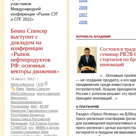
2009
участников
2008
Международной
конференции «Рынок СУГ
2007
и СПГ 2012».
2006
Бенно Спенсер
выступит с
ЖУРАВЕЛЬ ВЛАДИМИР
докладом на
конференции
Состоялся трад
«Рынок
семинар PR2B G
нефтепродуктов
стартапов по б
инноваций
РФ: основные
векторы движения»
«…Основные пробле
16 Август, 2012 —
— не создание продукта, а его и
MAXconference
|
576
продвижение среди инвесторов и
Platts
Бенно Спенсер
потребителей. Лучшие брендинго
MAXConference
представители
России с успехом решают эту про
Минэнерго
брендинг инноваций…»
Минэкономразвития
Росрезерва
ФАС
ФСФР
О ПЛАТФОРМЕ
Комиссии Таможенного союза
Раздел «Пресс-Релизы» на B2Blo
Республики Беларусь
пресс-релизная платформа (рели
Казахстана и Российской
для размещения корпоративных н
Федерации
ICE Futures Europe
СПбМТСБ
ртс
ММВБ и других
пресс-релизов с целью распростр
товарно-сырьевых бирж
интернете и придачи им максима