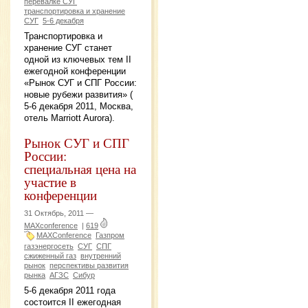
перевалке СУГ
транспортировка и хранение
СУГ
5-6 декабря
Транспортировка и
хранение СУГ станет
одной из ключевых тем II
ежегодной конференции
«Рынок СУГ и СПГ России:
новые рубежи развития» (
5-6 декабря 2011, Москва,
отель Marriott Aurora).
Рынок СУГ и СПГ
России:
специальная цена на
участие в
конференции
31 Октябрь, 2011 —
MAXconference
|
619
MAXConference
Газпром
газэнергосеть
СУГ
СПГ
сжиженный газ
внутренний
рынок
перспективы развития
рынка
АГЗС
Сибур
5-6 декабря 2011 года
состоится II ежегодная