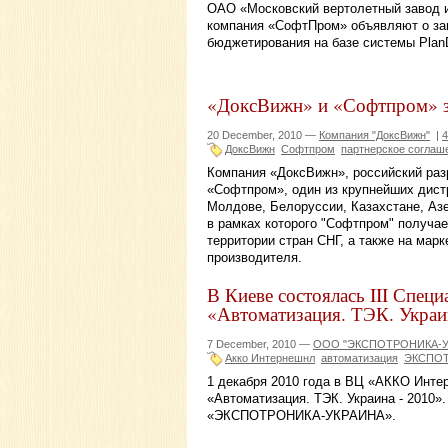
ОАО «Московский вертолетный завод 
компания «СофтПром» объявляют о зав
бюджетирования на базе системы Plan
«ДоксВижн» и «Софтпром» з
20 December, 2010 —
Компания "ДоксВижн"
|
4
ДоксВижн
Софтпром
партнерское соглаш
Компания «ДоксВижн», российский раз
«Софтпром», один из крупнейших дист
Молдове, Белоруссии, Казахстане, Аз
в рамках которого "Софтпром" получае
территории стран СНГ, а также на мар
производителя.
В Киеве состоялась III Спец
«Автоматизация. ТЭК. Украи
7 December, 2010 —
ООО "ЭКСПОТРОНИКА-У
Акко Интернешнл
автоматизация
ЭКСПО
1 декабря 2010 года в ВЦ «АККО Инте
«Автоматизация. ТЭК. Украина - 2010»
«ЭКСПОТРОНИКА-УКРАИНА».