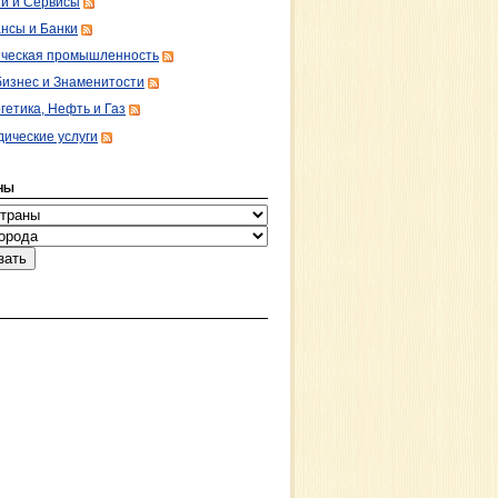
ги и Сервисы
нсы и Банки
ческая промышленность
изнес и Знаменитости
гетика, Нефть и Газ
ические услуги
НЫ