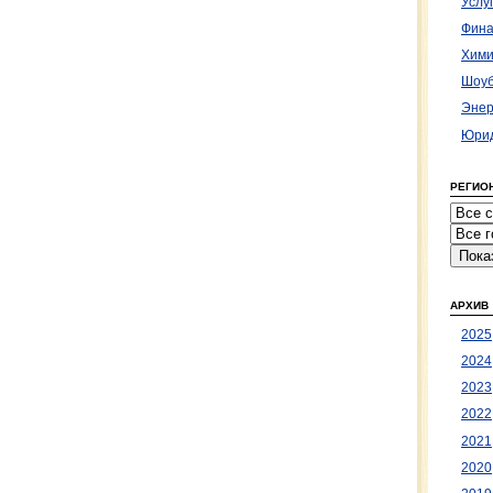
Услу
Фина
Хими
Шоуб
Энер
Юрид
РЕГИО
АРХИВ
2025
2024
2023
2022
2021
2020