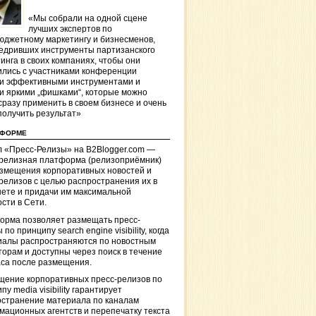
«Мы собрали на одной сцене
лучших экспертов по
джетному маркетингу и бизнесменов,
едривших инструменты партизанского
инга в своих компаниях, чтобы они
лись с участниками конференции
и эффективными инструментами и
и яркими „фишками“, которые можно
сразу применить в своем бизнесе и очень
получить результат»
ТФОРМЕ
 «Пресс-Релизы» на B2Blogger.com —
-релизная платформа (релизоприёмник)
азмещения корпоративных новостей и
релизов с целью распространения их в
ете и придачи им максимальной
сти в Сети.
орма позволяет размещать пресс-
 по принципу search engine visibility, когда
иалы распространяются по новостным
торам и доступны через поиск в течение
са после размещения.
щение корпоративных пресс-релизов по
пу media visibility гарантирует
остранение материала по каналам
ационных агентств и перепечатку текста