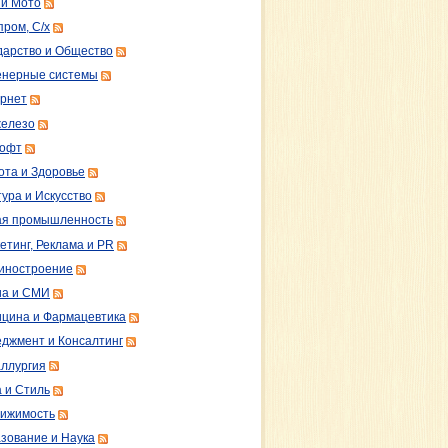
 и Мото
пром, С/х
дарство и Общество
нерные системы
рнет
железо
софт
ота и Здоровье
тура и Искусство
ая промышленность
етинг, Реклама и PR
иностроение
а и СМИ
цина и Фармацевтика
джмент и Консалтинг
ллургия
 и Стиль
ижимость
зование и Наука