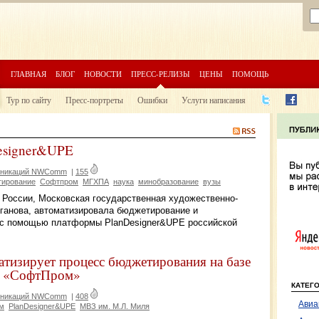
ГЛАВНАЯ
БЛОГ
НОВОСТИ
ПРЕСС-РЕЛИЗЫ
ЦЕНЫ
ПОМОЩЬ
Тур по сайту
Пресс-портреты
Ошибки
Услуги написания
Designer&UPE
муникаций NWComm
|
155
тирование
Софтпром
МГХПА
наука
минобразование
вузы
 России, Московская государственная художественно-
оганова, автоматизировала бюджетирование и
 с помощью платформы PlanDesigner&UPE российской
тизирует процесс бюджетирования на базе
и «СофтПром»
КАТЕГ
муникаций NWComm
|
408
Авиа
м
PlanDesigner&UPE
МВЗ им. М.Л. Миля