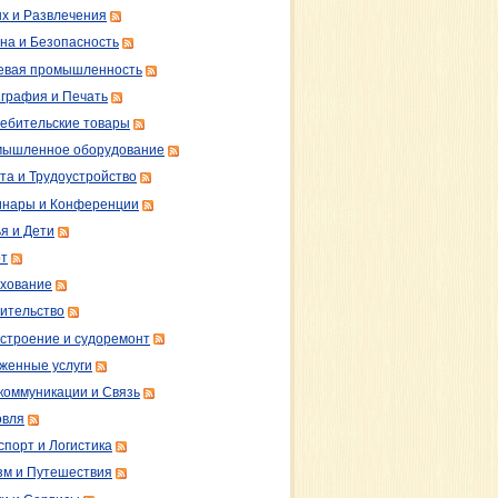
х и Развлечения
на и Безопасность
вая промышленность
графия и Печать
ебительские товары
ышленное оборудование
та и Трудоустройство
нары и Конференции
я и Дети
т
хование
ительство
строение и судоремонт
женные услуги
коммуникации и Связь
овля
спорт и Логистика
зм и Путешествия