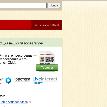
Регистрация
|
ВХОД
ОРИИ
ция и Авиаперелеты