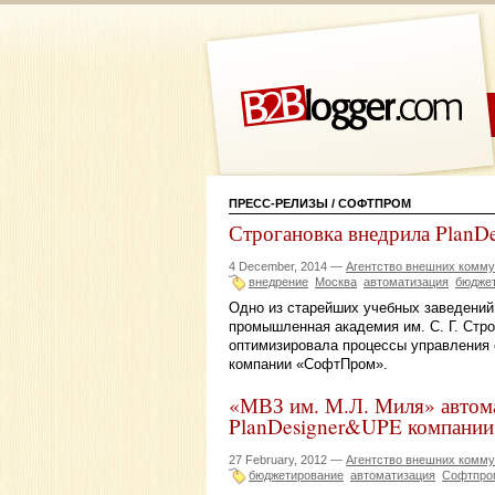
ПРЕСС-РЕЛИЗЫ
/ СОФТПРОМ
Строгановка внедрила Plan
4 December, 2014 —
Агентство внешних ком
внедрение
Москва
автоматизация
бюдже
Одно из старейших учебных заведений
промышленная академия им. С. Г. Стр
оптимизировала процессы управления
компании «СофтПром».
«МВЗ им. М.Л. Миля» автома
PlanDesigner&UPE компани
27 February, 2012 —
Агентство внешних ком
бюджетирование
автоматизация
Софтпро