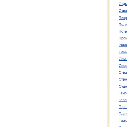
Отды
Охра
Пище
Поли
Потр
Пром
Рабо
Семи
Семь
Спор
Стра
Стро
Судо
Тамо
Теле
Торг
Тран
Тури