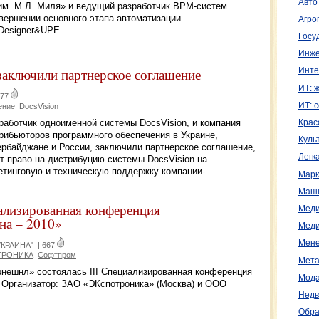
Авто
им. М.Л. Миля» и ведущий разработчик BPM-систем
ершении основного этапа автоматизации
Агро
Designer&UPE.
Госу
Инже
аключили партнерское соглашение
Инте
ИТ: 
77
ИТ: 
ение
DocsVision
работчик одноименной системы DocsVision, и компания
Крас
рибьюторов программного обеспечения в Украине,
Куль
ербайджане и России, заключили партнерское соглашение,
Легк
т право на дистрибуцию системы DocsVision на
кетинговую и техническую поддержку компании-
Марк
Маш
иализированная конференция
Меди
на – 2010»
Меди
Мене
КРАИНА"
|
667
ТРОНИКА
Софтпром
Мета
рнешнл» состоялась III Специализированная конференция
Мода
. Организатор: ЗАО «ЭКспотроника» (Москва) и ООО
Недв
Обра