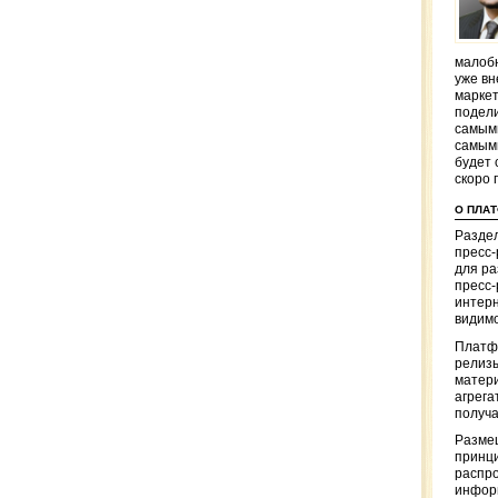
малобю
уже вн
маркет
подели
самым
самым
будет 
скоро 
О ПЛА
Раздел
пресс
для р
пресс-
интерн
видимо
Платф
релизы
матер
агрега
получа
Разме
принци
распр
информ