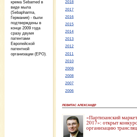
крема Sebamed в
2018
виде мыла
2017
(Sebapharma,
2016
Германия) - были
подтверждены в
2015
конце 2009 года
2014
сразу двумя
патентами
2013
Европейской
2012
патентной
организации (ЕРО).
2011
2010
2009
2008
2007
2006
ЛЕВИТАС АЛЕКСАНДР
«Партизанский марке
2017»: открыт конкурс
организацию трансля