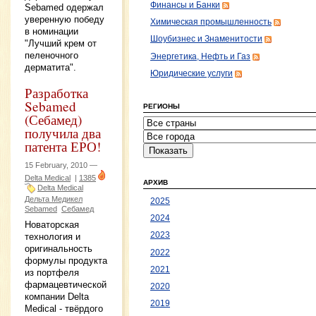
Финансы и Банки
Sebamed одержал
уверенную победу
Химическая промышленность
в номинации
Шоубизнес и Знаменитости
"Лучший крем от
пеленочного
Энергетика, Нефть и Газ
дерматита".
Юридические услуги
Разработка
Sebamed
РЕГИОНЫ
(Себамед)
получила два
патента ЕРО!
15 February, 2010 —
Delta Medical
|
1385
АРХИВ
Delta Medical
Дельта Медикел
2025
Sebamed
Себамед
2024
Новаторская
2023
технология и
оригинальность
2022
формулы продукта
2021
из портфеля
фармацевтической
2020
компании Delta
2019
Medical - твёрдого