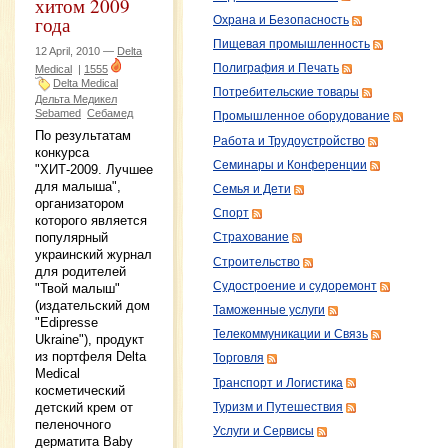
хитом 2009
года
Охрана и Безопасность
Пищевая промышленность
12 April, 2010 —
Delta
Полиграфия и Печать
Medical
|
1555
Delta Medical
Потребительские товары
Дельта Медикел
Sebamed
Себамед
Промышленное оборудование
По результатам
Работа и Трудоустройство
конкурса
Семинары и Конференции
"ХИТ-2009. Лучшее
для малыша",
Семья и Дети
организатором
Спорт
которого является
популярный
Страхование
украинский журнал
Строительство
для родителей
Судостроение и судоремонт
"Твой малыш"
(издательский дом
Таможенные услуги
"Edipresse
Телекоммуникации и Связь
Ukraine"), продукт
из портфеля Delta
Торговля
Medical
Транспорт и Логистика
косметический
детский крем от
Туризм и Путешествия
пеленочного
Услуги и Сервисы
дерматита Baby