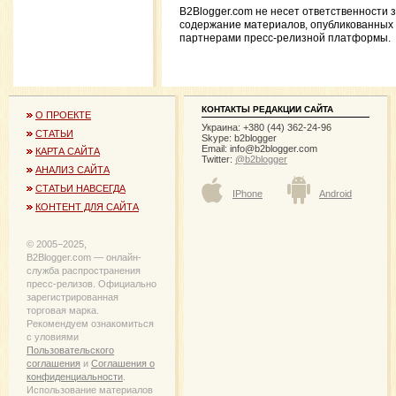
B2Blogger.com не несет ответственности 
содержание материалов, опубликованных
партнерами пресс-релизной платформы.
КОНТАКТЫ РЕДАКЦИИ САЙТА
О ПРОЕКТЕ
Украина: +380 (44) 362-24-96
СТАТЬИ
Skype: b2blogger
Email:
info@b2blogger.com
КАРТА САЙТА
Twitter:
@b2blogger
АНАЛИЗ САЙТА
СТАТЬИ НАВСЕГДА
IPhone
Android
КОНТЕНТ ДЛЯ САЙТА
© 2005−2025,
B2Blogger.com — онлайн-
служба распространения
пресс-релизов. Официально
зарегистрированная
торговая марка.
Рекомендуем ознакомиться
с уловиями
Пользовательского
соглашения
и
Соглашения о
конфиденциальности
.
Использование материалов