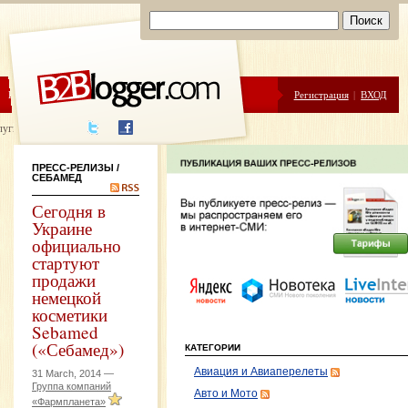
ЦЕНЫ
ПОМОЩЬ
Регистрация
|
ВХОД
луги написания
ПРЕСС-РЕЛИЗЫ
/
СЕБАМЕД
Сегодня в
Украине
официально
стартуют
продажи
немецкой
косметики
Sebamed
(«Себамед»)
КАТЕГОРИИ
Авиация и Авиаперелеты
31 March, 2014 —
Группа компаний
Авто и Мото
«Фармпланета»