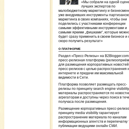
«Мы собрали на одной сцен
лучших экспертов по
малобюджетному маркетингу и бизнесмен
уже внедривших инструменты партизанск
маркетинга в своих компаниях, чтобы они
поделились с участниками конференции
самыми эффективными инструментами и
самыми яркими „фишками“, которые можн
будет сразу применить в своем бизнесе и 
скоро получить результат»
О ПЛАТФОРМЕ
Раздел «Пресс-Релизы» на B2Blogger.co
пресс-релизная платформа (релизоприём
для размещения корпоративных новостей
пресс-релизов с целью распространения и
интернете и придачи им максимальной
видимости в Сети.
Платформа позволяет размещать пресс-
релизы по принципу search engine visibility
материалы распространяются по новост
агрегаторам и доступны через поиск в теч
получаса после размещения.
Размещение корпоративных пресс-релизо
принципу media visibility гарантирует
распространение материала по каналам
информационных агентств и перепечатку 
публикации ведущими онлайн СМИ.