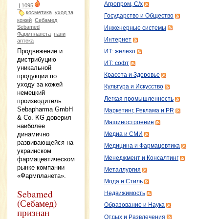
Агропром, С/х
|
1095
косметика
уход за
Государство и Общество
кожей
Себамед
Sebamed
Инженерные системы
Фармпланета
пани
Интернет
аптека
Продвижение и
ИТ: железо
дистрибуцию
ИТ: софт
уникальной
Красота и Здоровье
продукции по
уходу за кожей
Культура и Искусство
немецкий
Легкая промышленность
производитель
Sebapharma GmbH
Маркетинг, Реклама и PR
& Co. KG доверил
Машиностроение
наиболее
динамично
Медиа и СМИ
развивающейся на
Медицина и Фармацевтика
украинском
Менеджмент и Консалтинг
фармацевтическом
рынке компании
Металлургия
«Фармпланета».
Мода и Стиль
Sebamed
Недвижимость
(Себамед)
Образование и Наука
признан
Отдых и Развлечения