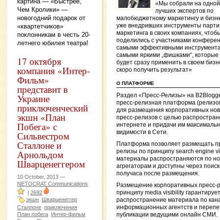
картина — «Быстрее,
«Мы собрали на одной
Чем Кролики» —
лучших экспертов по
новогодний подарок от
малобюджетному маркетингу и бизн
«квартетчиков»
уже внедривших инструменты парти
маркетинга в своих компаниях, чтоб
поклонникам в честь 20-
поделились с участниками конфере
летнего юбилея театра!
самыми эффективными инструмента
самыми яркими „фишками“, которые
17 октября
будет сразу применить в своем бизн
компания «Интер-
скоро получить результат»
Фильм»
О ПЛАТФОРМЕ
представит в
Раздел «Пресс-Релизы» на B2Blogg
Украине
пресс-релизная платформа (релизо
приключенческий
для размещения корпоративных нов
экшн «План
пресс-релизов с целью распростран
Побега» с
интернете и придачи им максималь
видимости в Сети.
Сильвестром
Сталлоне и
Платформа позволяет размещать п
Арнольдом
релизы по принципу search engine visi
материалы распространяются по н
Шварценеггером
агрегаторам и доступны через поиск
получаса после размещения.
10 October, 2013 —
NETOCRAT Communications
Размещение корпоративных пресс-р
|
2692
принципу media visibility гарантируе
экшн
Шварценеггер
распространение материала по кан
Сталлоне
приключения
информационных агентств и перепеч
План побега
Интер-фильм
публикации ведущими онлайн СМИ.