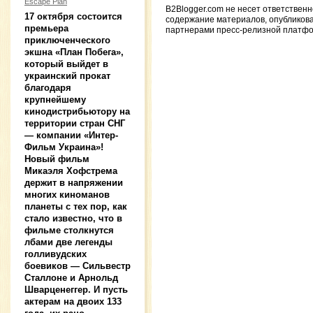
Escape Plan
B2Blogger.com не несет ответственн
17 октября состоится
содержание материалов, опубликов
премьера
партнерами пресс-релизной платф
приключенческого
экшна «План Побега»,
который выйдет в
украинский прокат
благодаря
крупнейшему
кинодистрибьютору на
территории стран СНГ
— компании «Интер-
Фильм Украина»!
Новый фильм
Микаэля Хофстрема
держит в напряжении
многих киноманов
планеты с тех пор, как
стало известно, что в
фильме столкнутся
лбами две легенды
голливудских
боевиков — Сильвестр
Сталлоне и Арнольд
Шварценеггер. И пусть
актерам на двоих 133