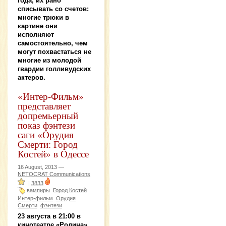
года, их рано
списывать со счетов:
многие трюки в
картине они
исполняют
самостоятельно, чем
могут похвастаться не
многие из молодой
гвардии голливудских
актеров.
«Интер-Фильм»
представляет
допремьерный
показ фэнтези
саги «Орудия
Смерти: Город
Костей» в Одессе
16 August, 2013 —
NETOCRAT Communications
|
3833
вампиры
Город Костей
Интер-фильм
Орудия
Смерти
фэнтези
23 августа в 21:00 в
кинотеатре «Родина»