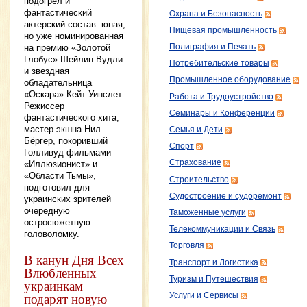
подогрел и
фантастический
Охрана и Безопасность
актерский состав: юная,
Пищевая промышленность
но уже номинированная
Полиграфия и Печать
на премию «Золотой
Глобус» Шейлин Вудли
Потребительские товары
и звездная
Промышленное оборудование
обладательница
«Оскара» Кейт Уинслет.
Работа и Трудоустройство
Режиссер
Семинары и Конференции
фантастического хита,
мастер экшна Нил
Семья и Дети
Бёргер, покоривший
Спорт
Голливуд фильмами
Страхование
«Иллюзионист» и
«Области Тьмы»,
Строительство
подготовил для
Судостроение и судоремонт
украинских зрителей
очередную
Таможенные услуги
остросюжетную
Телекоммуникации и Связь
головоломку.
Торговля
В канун Дня Всех
Транспорт и Логистика
Влюбленных
Туризм и Путешествия
украинкам
подарят новую
Услуги и Сервисы