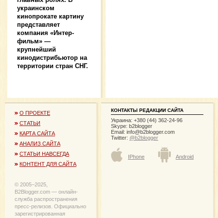
украинском
кинопрокате картину
представляет
компания «Интер-
фильм» —
крупнейший
кинодистрибьютор на
территории стран СНГ.
КОНТАКТЫ РЕДАКЦИИ САЙТА
О ПРОЕКТЕ
Украина: +380 (44) 362-24-96
СТАТЬИ
Skype: b2blogger
Email:
info@b2blogger.com
КАРТА САЙТА
Twitter:
@b2blogger
АНАЛИЗ САЙТА
СТАТЬИ НАВСЕГДА
IPhone
Android
КОНТЕНТ ДЛЯ САЙТА
© 2005−2025,
B2Blogger.com — онлайн-
служба распространения
пресс-релизов. Официально
зарегистрированная