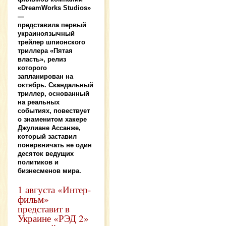
«DreamWorks Studios»
—
представила первый
украиноязычный
трейлер шпионского
триллера «Пятая
власть», релиз
которого
запланирован на
октябрь. Скандальный
триллер, основанный
на реальных
событиях, повествует
о знаменитом хакере
Джулиане Ассанже,
который заставил
понервничать не один
десяток ведущих
политиков и
бизнесменов мира.
1 августа «Интер-
фильм»
представит в
Украине «РЭД 2»