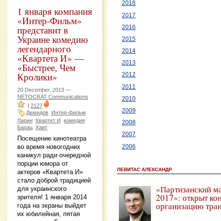
2018
1 января компания
2017
«Интер-Фильм»
представит в
2016
Украине комедию
2015
легендарного
2014
«Квартета И» —
2013
«Быстрее, Чем
Кролики»
2012
2011
20 December, 2013 —
NETOCRAT Communications
2010
|
2127
2009
Демидов
Интер-фильм
Ларин
Квартет И
комедия
2008
Барац
Хаит
2007
Посещение кинотеатра
во время новогодних
2006
каникул ради очередной
порции юмора от
ЛЕВИТАС АЛЕКСАНДР
актеров «Квартета И»
стало доброй традицией
«Партизанский м
для украинского
2017»: открыт ко
зрителя! 1 января 2014
организацию тра
года на экраны выйдет
их юбилейная, пятая