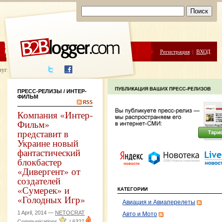
ЦЕНЫ
ПОМОЩЬ
Регистрация
|
ВХОД
луги написания
ПРЕСС-РЕЛИЗЫ
/ ИНТЕР-
ФИЛЬМ
Компания «Интер-
Фильм»
представит в
Украине новый
фантастический
блокбастер
«Дивергент» от
создателей
«Сумерек» и
КАТЕГОРИИ
«Голодных Игр»
Авиация и Авиаперелеты
1 April, 2014 —
NETOCRAT
Авто и Мото
Communications
|
6327