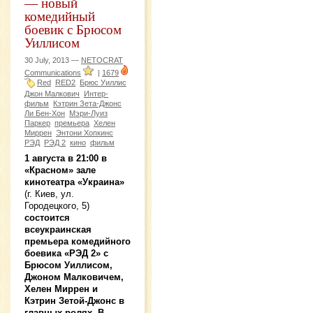
— новый
комедийный
боевик с Брюсом
Уиллисом
30 July, 2013 —
NETOCRAT
Communications
|
1679
Red
RED2
Брюс Уиллис
Джон Малкович
Интер-
фильм
Кэтрин Зета-Джонс
Ли Бен-Хон
Мэри-Луиз
Паркер
премьера
Хелен
Миррен
Энтони Хопкинс
РЭД
РЭД 2
кино
фильм
1 августа в 21:00 в
«Красном» зале
кинотеатра «Украина»
(г. Киев, ул.
Городецкого, 5)
состоится
всеукраинская
премьера комедийного
боевика «РЭД 2» с
Брюсом Уиллисом,
Джоном Малковичем,
Хелен Миррен и
Кэтрин Зетой-Джонс в
главных ролях. В