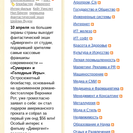
Агропром, С/х
блокбастер
Дивергент
Интер-фильм
Кейт Уинслет
Государство и Общество
Нил Бёргер
премьера
Инженерные системы
фантастический экшн
Шейлин Вудли
Интернет
10 апреля
на большие
ИТ: железо
экраны страны выходит
фантастический экшн
ИТ: софт
«Дивергент» от студии,
Красота и Здоровье
подарившей зрителям
самые кассовые
Культура и Искусство
франшизы
Легкая промышленность
современности
—
Маркетинг, Реклама и PR
«Сумерки» и
«Голодные Игры»
.
Машиностроение
Остросюжетный
Медиа и СМИ
блокбастер, основанный
на одноименном романе-
Медицина и Фармацевтика
бестселлере Вероники
Менеджмент и Консалтинг
Рот, уже громогласно
заявил о себе: он стал
Металлургия
лидером американского
Мода и Стиль
проката и собрал за
Недвижимость
первый уик-энд $56 млн!
Особый интерес к
Образование и Наука
фильму «Дивергент»
Отдых и Развлечения