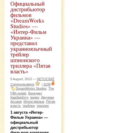
Официальный
дистрибьютор
фильмов
«DreamWorks
Studios» —
«Интер-Фильм
Украина» —
представил
украиноязычный
трейлер
шпионского
триллера «Пятая
власть»
5 August, 2013 —
NETOCRAT
Communications
|
3238
DreamWorks Studios
The
Fifth estate
Бенедикт
Камбербэтч
видео
Джулиан
Ассанж
Интер-фильм
Пятая
власть
трейлер
триллер
1 августа «Интер-
Фильм Украина» —
официальный
дистрибьютор
фильмов компании