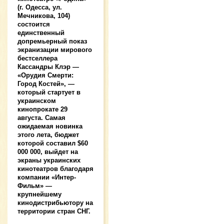
(г. Одесса, ул.
Мечникова, 104)
состоится
единственный
допремьерный показ
экранизации мирового
бестселлера
Кассандры Клэр —
«Орудия Смерти:
Город Костей», —
который стартует в
украинском
кинопрокате 29
августа. Самая
ожидаемая новинка
этого лета, бюджет
которой составил $60
000 000, выйдет на
экраны украинских
кинотеатров благодаря
компании «
Интер-
Фильм
» —
крупнейшему
кинодистрибьютору на
территории стран СНГ.