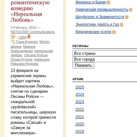
романтическую
Финансы и Банки
комедию
Химическая промышленность
«Нереальная
Шоубизнес и Знаменитости
Любовь»
Энергетика, Нефть и Газ
3 February, 2014 —
Юридические услуги
NETOCRAT Communications
|
1894
Гоша Куценко
Интер-
РЕГИОНЫ
фильм
Марина
Александрова
нереальная
любовь
Оксана Робски
Оскар Кучера
премьера
Равшана Куркова
13 февраля на
украинские экраны
АРХИВ
выйдет картина
«Нереальная Любовь»,
2025
снятая по сценарию
2024
Оксаны Робски —
скандальной
2023
«рублёвской»
2022
писательницы, широкую
славу которой принесли
2021
романы «Casual» и
2020
«Zaмуж за
2019
миллионера».