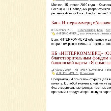
Москва, 15 ноября 2010 года. - Комп
России и СНГ западных разработчиков 
решения Acronis Disk Director Server
Банк Интеркоммерц объявляе
8 November, 2010 —
Интеркоммерц Банк
|
599
ИНТЕРКОММЕРЦ
ипотечныe программы
Банк ИНТЕРКОММЕРЦ объявляет о запу
вторичном рынке жилья, а также в нов
КБ «ИНТЕРКОММЕРЦ» (ООО)
благотворительным фондом н
банковской карты «Я помога
16 August, 2010 —
КБ "ИНТНРКОММЕРЦ"
|
55
ИНТЕРКОММЕРЦ
Я помогаю
Программа «Я помогаю» открыта для 
помочь. В любой момент к ней могут п
благотворительные фонды, частные лиц
программы предусмотрен выпуск зарпл