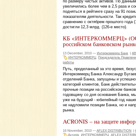
по размеру чистых активов. По данным
увеличились более чем в 2,5 раза и со
подняться в рейтинге сразу на 91 поз
показателям деятельности. Так креди
сравнению с октябрем прошлого года (
достигли 12,3 млрд. (126-е место).
КБ <ИНТЕРКОММЕРЦ> (ООО) 
российском банковском рынк
13 December, 2010 —
Интеркоммерц Банк
|
48
ИНТЕРКОММЕРЦ
Председатель Правлени
работы
Путь, проделанный за это время, безу
Интеркоммерц Банка Александр Бугаев
отделений Банка, запущены и успешно
категорий клиентов, Банк действитель
прочные позиции на российском банко
годовщину со дня основания Банка, м
уже на будущий - юбилейный год нашей
не надломили позиции Банка, но и на
рынка.
ACRONIS – на защите ин
16 November, 2010 —
AFLEX DISTRIBUTION
|
Acronis
ИНТЕРКОММЕРЦ
AFLEX DISTRI