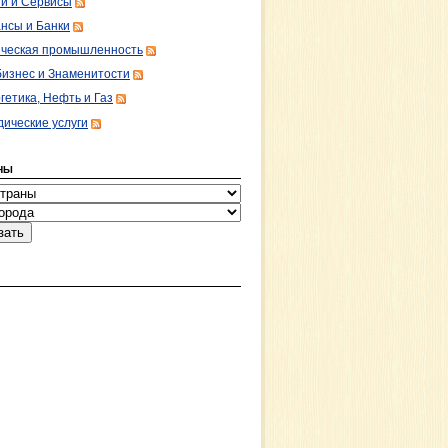
ги и Сервисы
нсы и Банки
ческая промышленность
изнес и Знаменитости
гетика, Нефть и Газ
ические услуги
НЫ