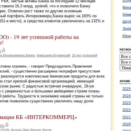
Услу
 РБК, чистые активы Банка за последние 12 месяцев
ставили 16,3 млрд. рублей, что и позволило Банку
Фина
ицию. Отмечен рост также по другим основным
Хими
тный портфель Интеркоммерц Банка вырос на 183% по
151-е место), а средства клиентов увеличились на 132% и
Шоуб
Энер
- 19 лет успешной работы на
Юрид
е!
РЕГИО
5
я Интеркоммерц Банка
Александр Бугаевский
19 лет успешной
словно огромен, - говорит Председатель Правления
ский, - существенно расширена география присутствия
 реализуются комплексные банковские продукты для всех
но стал крепкой финансовой организацией, имеющей
АРХИВ
вском рынке. С радостью встречая очередную, 19-ую
2025
ы с уверенностью и большими амбициями строим планы
 работы. Трудности в экономике нашей страны не только
2024
против позволили существенно увеличить нашу долю
2023
2022
формации КБ «ИНТЕРКОММЕРЦ»
2021
2020
641
BUTION
Acronis Disk Director Server