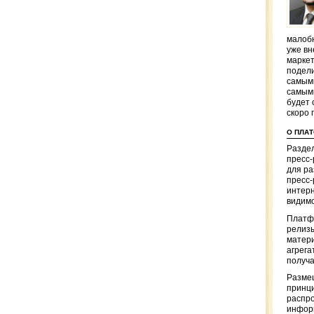
малобю
уже вн
маркет
подели
самым
самым
будет 
скоро 
О ПЛА
Раздел
пресс
для р
пресс-
интерн
видимо
Платф
релизы
матер
агрега
получа
Разме
принци
распр
информ