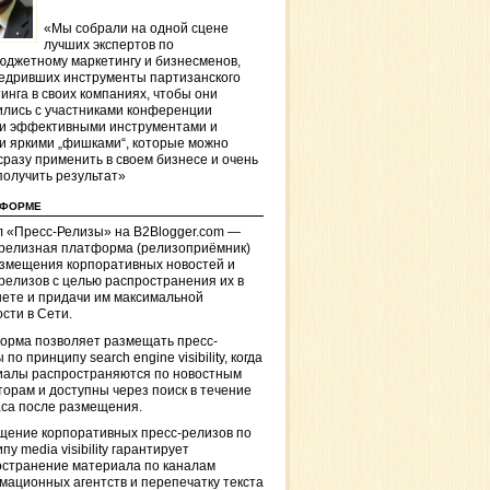
«Мы собрали на одной сцене
лучших экспертов по
джетному маркетингу и бизнесменов,
едривших инструменты партизанского
инга в своих компаниях, чтобы они
лись с участниками конференции
и эффективными инструментами и
и яркими „фишками“, которые можно
сразу применить в своем бизнесе и очень
получить результат»
ТФОРМЕ
 «Пресс-Релизы» на B2Blogger.com —
-релизная платформа (релизоприёмник)
азмещения корпоративных новостей и
релизов с целью распространения их в
ете и придачи им максимальной
сти в Сети.
орма позволяет размещать пресс-
 по принципу search engine visibility, когда
иалы распространяются по новостным
торам и доступны через поиск в течение
са после размещения.
щение корпоративных пресс-релизов по
пу media visibility гарантирует
остранение материала по каналам
ационных агентств и перепечатку текста