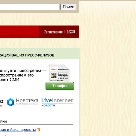
Регистрация
|
ВХОД
ОРИИ
ция и Авиаперелеты