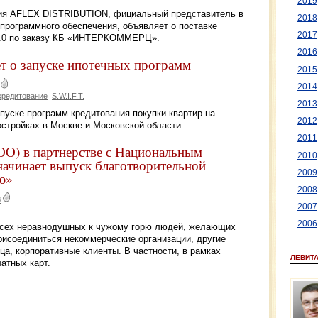
2019
ания AFLEX DISTRIBUTION, фициальный представитель в
2018
программного обеспечения, объявляет о поставке
2017
 10.0 по заказу КБ «ИНТЕРКОММЕРЦ».
2016
т о запуске ипотечных программ
2015
2014
кредитованиe
S.W.I.F.T.
2013
ске программ кредитования покупки квартир на
2012
остройках в Москве и Московской области
2011
 в партнерстве с Национальным
2010
ачинает выпуск благотворительной
2009
ю»
2008
8
2007
2006
всех неравнодушных к чужому горю людей, желающих
рисоединиться некоммерческие организации, другие
а, корпоративные клиенты. В частности, в рамках
ЛЕВИТ
атных карт.