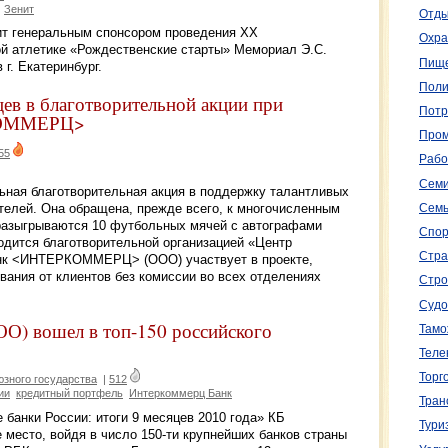
Зенит
Отды
 генеральным спонсором проведения XX
Охра
й атлетике «Рождественские старты» Мемориал Э.С.
Пище
 г. Екатеринбург.
Поли
ев в благотворительной акции при
Потр
КОММЕРЦ>
Пром
55
Рабо
Семи
льная благотворительная акция в поддержку талантливых
телей. Она обращена, прежде всего, к многочисленным
Семь
разыгрываются 10 футбольных мячей с автографами
Спор
одится благотворительной организацией «Центр
Стра
анк <ИНТЕРКОММЕРЦ> (ООО) участвует в проекте,
ания от клиентов без комиссии во всех отделениях
Стро
Судо
 вошел в топ-150 российского
Тамо
Теле
Торг
зного государства
|
512
ии
кредитный портфель
Интеркоммерц Банк
Тран
 банки России: итоги 9 месяцев 2010 года» КБ
Тури
есто, войдя в число 150-ти крупнейших банков страны