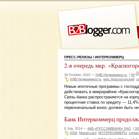
ПРЕСС-РЕЛИЗЫ
/ ИНТЕРКОММЕРЦ
2-я очередь мкр. «Красногор
30 October, 2015 —
НДВ-Недвижимость
|
90
НДВ-Недвижимость
мкр. Красногорский
с
Новые ипотечные программы с господд
действовать в микрорайоне «Красного
Связь-банка распространяется на кор
процентная ставка по кредиту — 11,4%
первоначальный взнос должен быть н
Банк Интеркоммерц продолж
8 July, 2014 —
АКБ «РУССЛАВБАНК» ЗАО
|
30
VISA
Mastercard
ИНТЕРКОММЕРЦ
contac