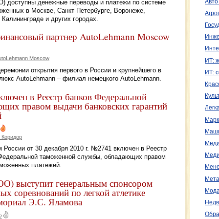
доступны денежные переводы и платежи по системе
Авто
женных в Москве, Санкт-Петербурге, Воронеже,
Агро
 Калининграде и других городах.
Госу
ансовый партнер AutoLehmann Moscow
Инже
Инте
utoLehmann Moscow
ИТ: 
еремонии открытия первого в России и крупнейшего в
ИТ: 
люкс AutoLehmann – филиал немецкого AutoLehmann.
Крас
чен в Реестр банков Федеральной
Куль
щих правом выдачи банковских гарантий
Легк
й
Марк
Маш
 Коридор
Меди
оссии от 30 декабря 2010 г. №2741 включен в Реестр
Меди
й Федеральной таможенной службы, обладающих правом
аможенных платежей.
Мене
Мета
 выступит генеральным спонсором
х соревнований по легкой атлетике
Мода
мориал Э.С. Яламова
Недв
Обра
2