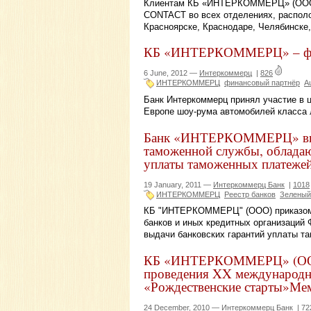
Клиентам КБ «ИНТЕРКОММЕРЦ» (ООО) 
CONTACT во всех отделениях, располо
Красноярске, Краснодаре, Челябинске,
КБ «ИНТЕРКОММЕРЦ» – фин
6 June, 2012 —
Интеркоммерц
|
826
ИНТЕРКОММЕРЦ
финансовый партнёр
A
Банк Интеркоммерц принял участие в ц
Европе шоу-рума автомобилей класса 
Банк «ИНТЕРКОММЕРЦ» вклю
таможенной службы, обладаю
уплаты таможенных платеже
19 January, 2011 —
Интеркоммерц Банк
|
1018
ИНТЕРКОММЕРЦ
Реестр банков
Зеленый
КБ "ИНТЕРКОММЕРЦ" (ООО) приказом Р
банков и иных кредитных организаци
выдачи банковских гарантий уплаты т
КБ «ИНТЕРКОММЕРЦ» (ООО)
проведения XX международны
«Рождественские старты»Ме
24 December, 2010 —
Интеркоммерц Банк
|
72