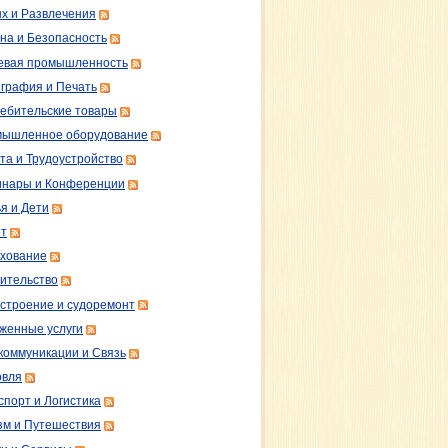
х и Развлечения
на и Безопасность
вая промышленность
графия и Печать
ебительские товары
ышленное оборудование
та и Трудоустройство
нары и Конференции
я и Дети
т
хование
ительство
строение и судоремонт
женные услуги
коммуникации и Связь
овля
спорт и Логистика
зм и Путешествия