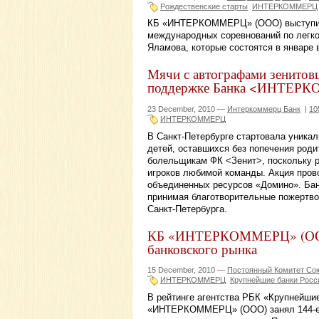
Рождественские старты
ИНТЕРКОММЕРЦ
КБ «ИНТЕРКОММЕРЦ» (ООО) выступит
международных соревнований по легко
Яламова, которые состоятся в январе в
Мячи с автографами зенитовц
поддержке Банка <ИНТЕР
23 December, 2010 —
Интеркоммерц Банк
|
10
ИНТЕРКОММЕРЦ
В Санкт-Петербурге стартовала уника
детей, оставшихся без попечения роди
болельщикам ФК <Зенит>, поскольку 
игроков любимой команды. Акция пров
объединенных ресурсов «Домино». Б
принимая благотворительные пожертвов
Санкт-Петербурга.
КБ «ИНТЕРКОММЕРЦ» (ООО)
банковского рынка
15 December, 2010 —
Постоянный Комитет Сою
ИНТЕРКОММЕРЦ
Крупнейшие банки Росс
В рейтинге агентства РБК «Крупнейшие
«ИНТЕРКОММЕРЦ» (ООО) занял 144-е м