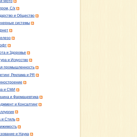
 и Мото
пром, С/х
дарство и Общество
нерные системы
рнет
железо
софт
ота и Здоровье
тура и Искусство
ая промышленность
етинг, Реклама и PR
иностроение
а и СМИ
цина и Фармацевтика
джмент и Консалтинг
ллургия
 и Стиль
ижимость
зование и Наука