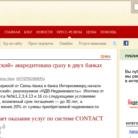
ГЛАВНАЯ
БЛОГ
НОВОСТИ
ПРЕСС-РЕЛИЗЫ
ЦЕНЫ
ПОМОЩЬ
Тур по сайту
Пресс-портреты
Ошибки
Услуги написания
ский» аккредитована сразу в двух банках
вязь-банк
ИНТЕРКОММЕРЦ
ержкой от Связь-банка и банка Интеркоммерц начали
рский», реализуемом «НДВ-Недвижимость». Ипотека от
пуса №№1,2,3,4,13 и 16 со следующими условиями:
, возможный срок погашения — до 30 лет, а
е менее 20% от суммы приобретаемой недвижимости.
ает оказание услуг по системе CONTACT
КАТЕГ
9
Авиа
t