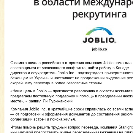
С самого начала российского вторжения компания Joblio помогала
спасающимся от ужасающего конфликта, найти работу в Канаде. 
директор и соучредитель Joblio Inc., подтверждает приверженнос
беженцам из Украины и настаивает на продолжении выделения рес
скорейшему переезду в более безопасные страны.
«Наша цель в Joblio — произвести революцию в области ассимиля
предлагаем постоянную поддержку и помощь в преодолении неож
месте», - заявил Ян Пурижанский.
Компания Joblio Inc. в кратчайшие сроки справилась со всеми асп
— от подготовки и оформления документов до составления резюме
организации встреч и поиска жилья.
Чтобы помочь решить трудный вопрос переезда, компания Starlight
инициативой предоставить жилье переселенным беженцам на гибки