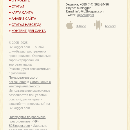
О ПРОЕКТЕ
Украина: +380 (44) 362-24-96
СТАТЬИ
Skype: b2blogger
Email:
info@b2blogger.com
КАРТА САЙТА
Twitter:
@b2blogger
АНАЛИЗ САЙТА
СТАТЬИ НАВСЕГДА
IPhone
Android
КОНТЕНТ ДЛЯ САЙТА
© 2005−2025,
B2Blogger.com — онлайн-
служба распространения
пресс-релизов. Официально
зарегистрированная
торговая марка.
Рекомендуем ознакомиться
с уловиями
Пользовательского
соглашения
и
Соглашения о
конфиденциальности
.
Использование материалов
разрешается при условии
ссылки (для интернет-
изданий — гиперссылки) на
B2Blogger.com.
Платформа по рассылке
пресс-релизов ☜❶☞
B2Blogger.com
› Идеально