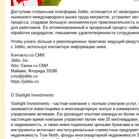
Доступная глобальная платформа Joblio, отличается от непрозрач
нынешнего международного рынка труда мигрантов, устраняет неэ
процесса, создавая большую экономическую привлекательность ка
для работников. Ее оптимизированный и прозрачный процесс найм
обработке кандидатов, повышению удовлетворенности сотрудников
Чтобы узнать больше о революционных практиках ведущей рекрут
с Joblio, используя контактную информацию ниже.
Контакты со СМИ:
Jiblio, Inc.
Attn: Связи со СМИ
Майами, Флорида 33180
cmo@joblio.co
https://joblio.co
О Starlight Investments
Starlight Investments - частная компания с полным спектром услуг
занимается инвестициями в многоквартирную жилую и коммерчес
управлением активами. Ею руководит опытная команда из более ч
настоящее время компания управляет более чем 25 миллиардами
в недвижимость, а также инвестиционными ценными бумагами в н
инструменты включают институциональные совместные предприят
недвижимость True North, фонды многоквартирной недвижимости Sta