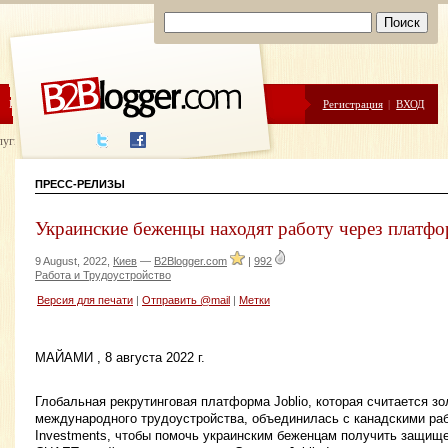
ЦЕНЫ
ПОМОЩЬ
Регистрация
|
ВХОД
луги написания
ПРЕСС-РЕЛИЗЫ
Украинские беженцы находят работу через платфор
9 August, 2022,
Киев
—
B2Blogger.com
|
992
Работа и Трудоустройство
Версия для печати
|
Отправить @mail
|
Метки
МАЙАМИ , 8 августа 2022 г.
Глобальная рекрутинговая платформа Joblio, которая считается з
международного трудоустройства, объединилась с канадскими рабо
Investments, чтобы помочь украинским беженцам получить защищ