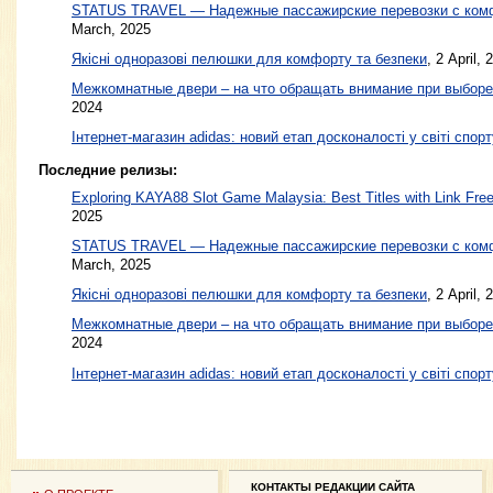
STATUS TRAVEL — Надежные пассажирские перевозки с ком
March, 2025
Якісні одноразові пелюшки для комфорту та безпеки
,
2 April, 
Межкомнатные двери – на что обращать внимание при выборе
2024
Інтернет-магазин adidas: новий етап досконалості у світі спорт
Последние релизы:
Exploring KAYA88 Slot Game Malaysia: Best Titles with Link Free
2025
STATUS TRAVEL — Надежные пассажирские перевозки с ком
March, 2025
Якісні одноразові пелюшки для комфорту та безпеки
, 2 April, 
Межкомнатные двери – на что обращать внимание при выборе
2024
Інтернет-магазин adidas: новий етап досконалості у світі спорт
КОНТАКТЫ РЕДАКЦИИ САЙТА