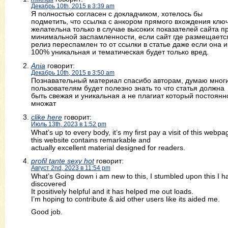
Декабрь 10th, 2015 в 3:39 am
Я полностью согласен с докладчиком, хотелось бы
подметить, что ссылка с анкором прямого вхождения клю
желательна только в случае высоких показателей сайта п
минимальной заспамленности, если сайт где размещаетс
релиз переспамлен то от ссылки в статье даже если она и
100% уникальная и тематическая будет только вред.
Ania
говорит:
Декабрь 10th, 2015 в 3:50 am
Познавательный материал спасибо авторам, думаю мног
пользователям будет полезно знать то что статья должна
быть свежая и уникальная а не плагиат который постоянн
множат
clike here
говорит:
Июль 13th, 2023 в 1:52 pm
What’s up to every body, it’s my first pay a visit of this webpa
this website contains remarkable and
actually excellent material designed for readers.
profil tante sexy hot
говорит:
Август 2nd, 2023 в 11:54 pm
What’s Going down i am new to this, I stumbled upon this I h
discovered
It positively helpful and it has helped me out loads.
I’m hoping to contribute & aid other users like its aided me.
Good job.