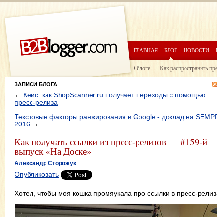
ГЛАВНАЯ
БЛОГ
НОВОСТИ
О блоге
Как распространить пр
ЗАПИСИ БЛОГА
←
Кейс: как ShopScanner.ru получает переходы с помощью
пресс-релиза
Текстовые факторы ранжирования в Google - доклад на SEM
2016
→
Как получать ссылки из пресс-релизов — #159-й
выпуск «На Доске»
Александр Сторожук
Опубликовать
Хотел, чтобы моя кошка промяукала про ссылки в пресс-релиз