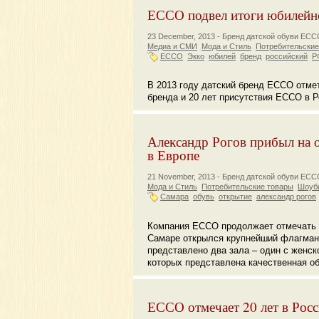
ЕССО подвел итоги юбилейно
23 December, 2013 -
Бренд датской обуви EC
Медиа и СМИ
Мода и Стиль
Потребительские
ECCO
Экко
юбилей
бренд
российский
Р
В 2013 году датский бренд ЕССО отмет
бренда и 20 лет присутствия ЕССО в Р
Александр Рогов прибыл на 
в Европе
21 November, 2013 -
Бренд датской обуви EC
Мода и Стиль
Потребительские товары
Шоуби
Самара
обувь
открытие
александр рогов
Компания ECCO продолжает отмечать с
Самаре открылся крупнейший флагманс
представлено два зала – один с женско
которых представлена качественная об
ЕССО отмечает 20 лет в Рос