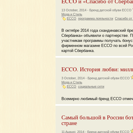
ECCO и «Спасибо от Сберба
13 October, 2014 -
Бренд датской обуви ECCO
Мода и Стиль
ECCO
программа лояльности
Спасибо от
В октябре 2014 года скандинавский б
Сбербанка» объявили о партнерстве. 
участникам программы получать бонус
фирменном магазине ECCO по всей Рос
картой Сбербанка.
ECCO. История любви: милли
3 October, 2014 -
Бренд датской обуви ECCO
Мода и Стиль
ECCO
социальные сети
Всемирно любимый бренд ECCO отмеча
Самый большой в России бот
стране
11 August, 2014 -
Бренд датской обуви ECCO