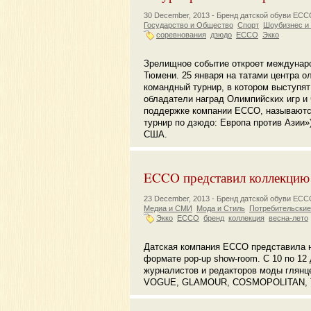
30 December, 2013 -
Бренд датской обуви EC
Государство и Общество
Спорт
Шоубизнес и
соревнования
дзюдо
ECCO
Экко
Зрелищное событие откроет междунаро
Тюмени. 25 января на татами центра 
командный турнир, в котором выступят
обладатели наград Олимпийских игр и
поддержке компании ECCО, называются
турнир по дзюдо: Европа против Азии»
США.
ECCO представил коллекцию
23 December, 2013 -
Бренд датской обуви EC
Медиа и СМИ
Мода и Стиль
Потребительские
Экко
ECCO
бренд
коллекция
весна-лето
Датская компания ECCO представила н
формате pop-up show-room. С 10 по 12 
журналистов и редакторов моды глянц
VOGUE, GLAMOUR, COSMOPOLITAN, TAT