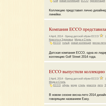
Golf
новая коллекция
ECCO
презентация
Коллекцию представил лично дизайнер
линейки.
Компания ECCO представила G
4 April, 2014 -
Бренд датской обуви ECCO
Красота и Здоровье
Мода и Стиль
ECCO
гольф
новая коллекция
весна-лето
Датская компания ECCO, одна из лиди
коллекцию Golf Street 2014 года.
ECCO выпустили коллекцию 
2 April, 2014 -
Бренд датской обуви ECCO
Мода и Стиль
ECCO
обувь
мода
стиль
красота
лето
Э
В новом сезоне весна-лето 2014 дизай
говорящим названием Easy.