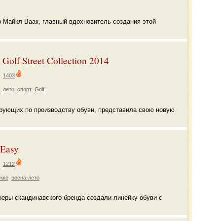
 Майкл Ваак, главный вдохновитель создания этой
olf Street Collection 2014
|
1403
лето
спорт
Golf
рующих по производству обуви, представила свою новую
Easy
|
1212
кко
весна-лето
неры скандинавского бренда создали линейку обуви с