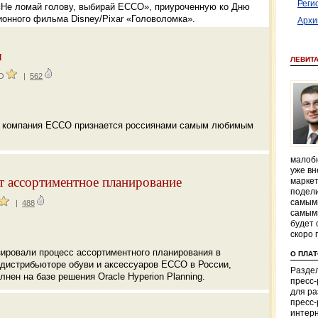
Реги
«Не ломай голову, выбирай ЕССО», приуроченную ко Дню
ионного фильма Disney/Pixar «Головоломка».
Архи
ы
ЛЕВИТ
CO
|
562
ая компания ECCO признается россиянами самым любимым
малобю
уже вн
 ассортиментное планирование
маркет
подели
самым
|
488
самым
будет 
скоро 
ировали процесс ассортиментного планирования в
О ПЛА
дистрибьюторе обуви и аксессуаров ECCO в России,
Раздел
нен на базе решения Oracle Hyperion Planning.
пресс
для р
пресс-
интерн