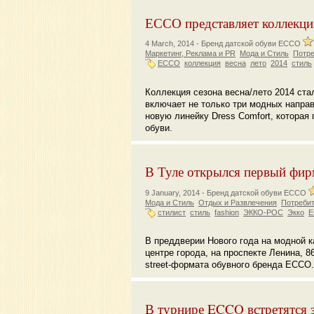
ЕССО представляет коллекци
4 March, 2014 -
Бренд датской обуви ECCO
Маркетинг, Реклама и PR
Мода и Стиль
Потре
ECCO
коллекция
весна
лето
2014
стиль
Коллекция сезона весна/лето 2014 ст
включает не только три модных направ
новую линейку Dress Comfort, которая
обуви.
В Туле открылся первый фир
9 January, 2014 -
Бренд датской обуви ECCO
Мода и Стиль
Отдых и Развлечения
Потребит
стилист
стиль
fashion
ЭККО-РОС
Экко
E
В преддверии Нового года на модной к
центре города, на проспекте Ленина, 
street-формата обувного бренда ЕССО.
В турнире ECCO встретятся 