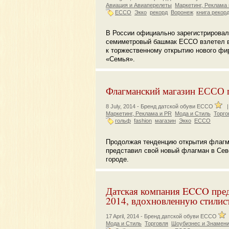
Авиация и Авиаперелеты
Маркетинг, Реклама
ECCO
Экко
рекорд
Воронеж
книга рекор
В России официально зарегистрировал
семиметровый башмак ЕССО взлетел в
к торжественному открытию нового фи
«Семья».
Флагманский магазин ЕССО п
8 July, 2014 -
Бренд датской обуви ECCO
Маркетинг, Реклама и PR
Мода и Стиль
Торго
гольф
fashion
магазин
Экко
ECCO
Продолжая тенденцию открытия флагм
представил свой новый флагман в Сев
городе.
Датская компания ECCO предс
2014, вдохновленную стилис
17 April, 2014 -
Бренд датской обуви ECCO
Мода и Стиль
Торговля
Шоубизнес и Знамени