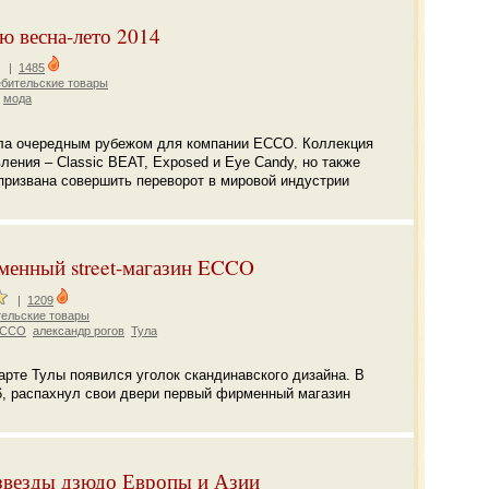
ю весна-лето 2014
|
1485
бительские товары
мода
ала очередным рубежом для компании ECCO. Коллекция
ления – Classic BEAT, Exposed и Eye Candy, но также
 призвана совершить переворот в мировой индустрии
менный street-магазин ECCO
|
1209
ельские товары
CCO
александр рогов
Тула
арте Тулы появился уголок скандинавского дизайна. В
86, распахнул свои двери первый фирменный магазин
звезды дзюдо Европы и Азии