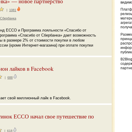
нка» — новое партнерство
видимо
Платф
|
1081
релизы
 Сбербанка
матер
агрега
получа
ренд ECCO и Программа лояльности «Спасибо от
Разме
Программа «Спасибо от Сбербанка» дает возможность
принци
ы в размере 2% от стоимости покупки в любом
распр
сии (кроме Интернет-магазина) при оплате покупки
информ
публи
B2Blog
содер
он лайков в Facebook
партн
|
688
ет свой миллионный лайк в Facebook.
инок ЕССО начал свое путешествие по
|
618