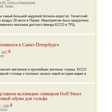
 и PR
Отдых и Развлечения
дов
Пермь
и самый большой надувной ботинок-аэростат. Гигантский
 воздух 20 июля в Перми. Мероприятие было приурочено
рменного магазина датского бренда ЕССО в ТРЦ
оявился в Санкт-Петербурге
|
1057
вля
анских магазинов в крупнейших регионах страны, ЕССО
ерной столице и положил начало новой истории марки в
тавила коллекцию сникеров Golf Street
тикой обуви для гольфа
|
1606
тости