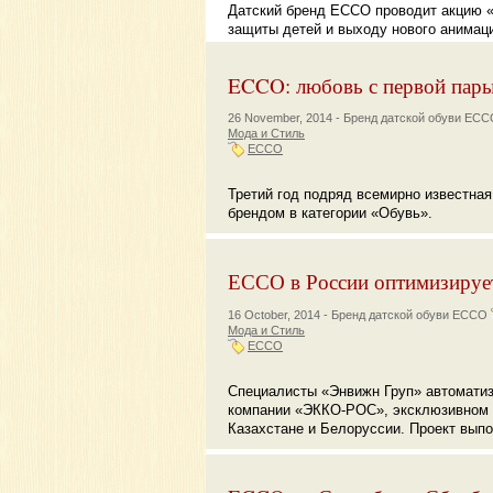
Датский бренд ECCO проводит акцию 
защиты детей и выходу нового анимац
ECCO: любовь с первой пар
26 November, 2014 -
Бренд датской обуви EC
Мода и Стиль
ECCO
Третий год подряд всемирно известн
брендом в категории «Обувь».
ЕССО в России оптимизирует
16 October, 2014 -
Бренд датской обуви ECCO
Мода и Стиль
ECCO
Специалисты «Энвижн Груп» автоматиз
компании «ЭККО-РОС», эксклюзивном 
Казахстане и Белоруссии. Проект выпол