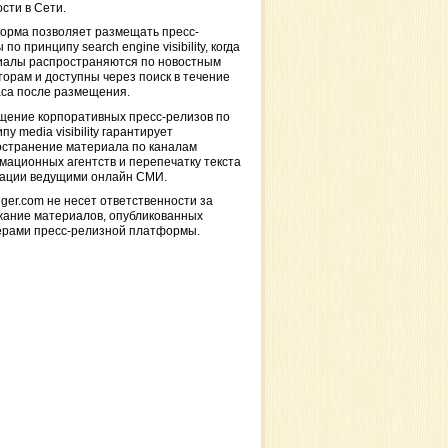
сти в Сети.
орма позволяет размещать пресс-
 по принципу search engine visibility, когда
иалы распространяются по новостным
торам и доступны через поиск в течение
са после размещения.
щение корпоративных пресс-релизов по
пу media visibility гарантирует
остранение материала по каналам
ационных агентств и перепечатку текста
кации ведущими онлайн СМИ.
ger.com не несет ответственности за
жание материалов, опубликованных
ерами пресс-релизной платформы.