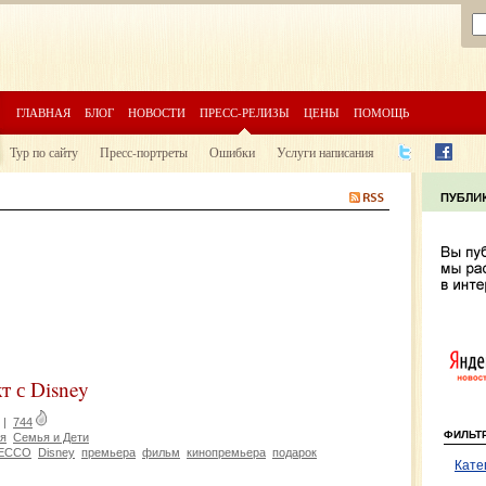
ГЛАВНАЯ
БЛОГ
НОВОСТИ
ПРЕСС-РЕЛИЗЫ
ЦЕНЫ
ПОМОЩЬ
Тур по сайту
Пресс-портреты
Ошибки
Услуги написания
т с Disney
|
744
ФИЛЬТ
ия
Семья и Дети
ECCO
Disney
премьера
фильм
кинопремьера
подарок
Кате