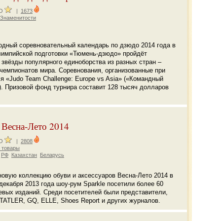
CO
|
1673
 Знаменитости
дный соревновательный календарь по дзюдо 2014 года в
олимпийской подготовки «Тюмень-дзюдо» пройдёт
 звёзды популярного единоборства из разных стран –
 чемпионатов мира. Соревнования, организованные при
 «Judo Team Challenge: Europe vs Asia» («Командный
). Призовой фонд турнира составит 128 тысяч долларов
 Весна-Лето 2014
CO
|
2808
 товары
РФ
Казахстан
Беларусь
овую коллекцию обуви и аксессуаров Весна-Лето 2014 в
декабря 2013 года шоу-рум Sparkle посетили более 60
евых изданий. Среди посетителей были представители,
LER, GQ, ELLE, Shoes Report и других журналов.