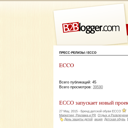
ПРЕСС-РЕЛИЗЫ / ECCO
ECCO
Всего публикаций: 45
Всего просмотров:
39590
ЕССО запускает новый проек
27 May, 2015 -
Бренд датской обуви ECCO
Маркетинг, Реклама и PR
Отдых и Развлечен
День защиты детей
акция
Детская обувь