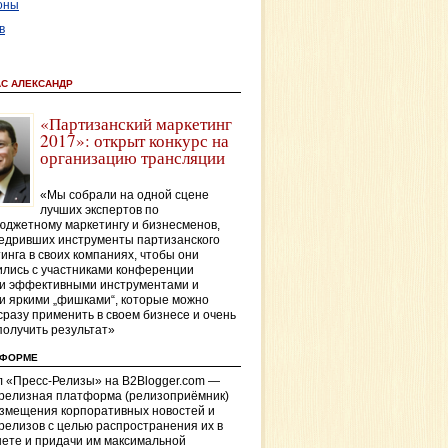
оны
в
АС АЛЕКСАНДР
«Партизанский маркетинг
2017»: открыт конкурс на
организацию трансляции
«Мы собрали на одной сцене
лучших экспертов по
джетному маркетингу и бизнесменов,
едривших инструменты партизанского
инга в своих компаниях, чтобы они
лись с участниками конференции
и эффективными инструментами и
и яркими „фишками“, которые можно
сразу применить в своем бизнесе и очень
получить результат»
ТФОРМЕ
 «Пресс-Релизы» на B2Blogger.com —
-релизная платформа (релизоприёмник)
азмещения корпоративных новостей и
релизов с целью распространения их в
ете и придачи им максимальной