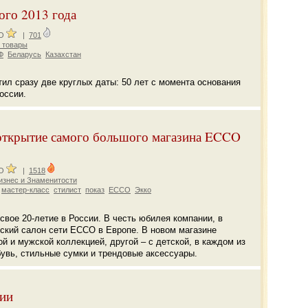
го 2013 года
CO
|
701
 товары
Ф
Беларусь
Казахстан
ил сразу две круглых даты: 50 лет с момента основания
оссии.
открытие самого большого магазина ECCO
CO
|
1518
знес и Знаменитости
мастер-класс
стилист
показ
ECCO
Экко
вое 20-летие в России. В честь юбилея компании, в
кий салон сети ECCO в Европе. В новом магазине
й и мужской коллекцией, другой – с детской, в каждом из
увь, стильные сумки и трендовые аксессуары.
сии