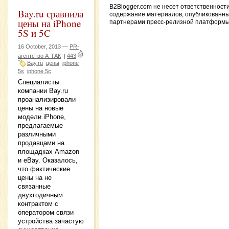
B2Blogger.com не несет ответственности
Bay.ru сравнила
содержание материалов, опубликованн
цены на iPhone
партнерами пресс-релизной платформы
5S и 5C
16 October, 2013 —
PR-
агентство А-ТАК
|
443
Bay.ru
цены
iphone
5s
iphone 5c
Специалисты
компании Bay.ru
проанализировали
цены на новые
модели iPhone,
предлагаемые
различными
продавцами на
площадках Amazon
и eBay. Оказалось,
что фактические
цены на не
связанные
двухгодичным
контрактом с
оператором связи
устройства зачастую