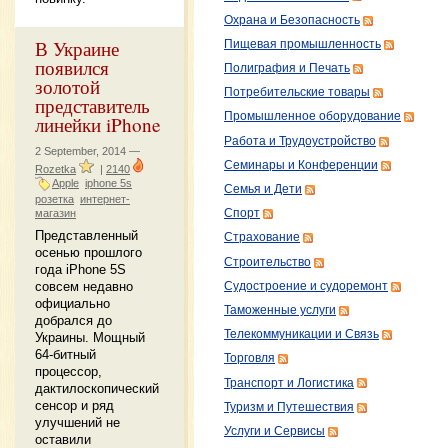
Охрана и Безопасность
В Украине
Пищевая промышленность
появился
Полиграфия и Печать
золотой
Потребительские товары
представитель
Промышленное оборудование
линейки iPhone
Работа и Трудоустройство
2 September, 2014 —
Семинары и Конференции
Rozetka
|
2140
Apple
iphone 5s
Семья и Дети
розетка
интернет-
магазин
Спорт
Представленный
Страхование
осенью прошлого
Строительство
года iPhone 5S
совсем недавно
Судостроение и судоремонт
официально
Таможенные услуги
добрался до
Телекоммуникации и Связь
Украины. Мощный
64-битный
Торговля
процессор,
Транспорт и Логистика
дактилоскопический
сенсор и ряд
Туризм и Путешествия
улучшений не
Услуги и Сервисы
оставили