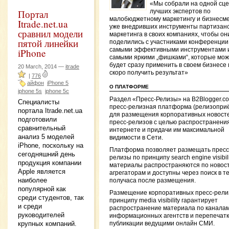
«Мы собрали на одной сц
Портал
лучших экспертов по
малобюджетному маркетингу и бизнесме
Itrade.net.ua
уже внедривших инструменты партизанс
сравнил модели
маркетинга в своих компаниях, чтобы он
пятой линейки
поделились с участниками конференции
iPhone
самыми эффективными инструментами 
самыми яркими „фишками“, которые мо
будет сразу применить в своем бизнесе 
20 March, 2014 —
itrade
скоро получить результат»
|
776
айфон
iPhone 5
О ПЛАТФОРМЕ
iphone 5s
iphone 5c
Раздел «Пресс-Релизы» на B2Blogger.c
Специалисты
пресс-релизная платформа (релизопри
портала Itrade.net.ua
для размещения корпоративных новост
подготовили
пресс-релизов с целью распространения
сравнительный
интернете и придачи им максимальной
анализ 5 моделей
видимости в Сети.
iPhone, поскольку на
Платформа позволяет размещать пресс
сегодняшний день
релизы по принципу search engine visibili
продукция компании
материалы распространяются по новос
Apple является
агрегаторам и доступны через поиск в т
наиболее
получаса после размещения.
популярной как
Размещение корпоративных пресс-рели
среди студентов, так
принципу media visibility гарантирует
и среди
распространение материала по канала
руководителей
информационных агентств и перепечатк
крупных компаний.
публикации ведущими онлайн СМИ.