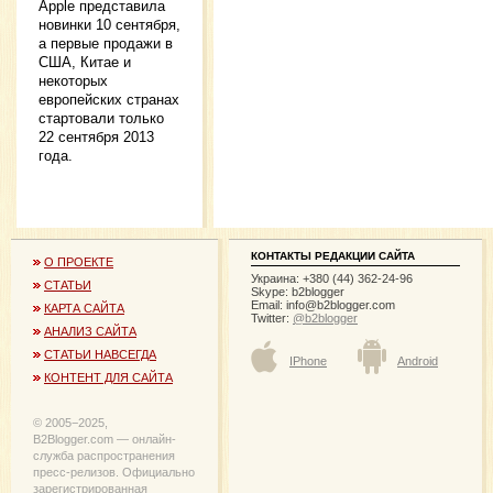
Apple представила
новинки 10 сентября,
а первые продажи в
США, Китае и
некоторых
европейских странах
стартовали только
22 сентября 2013
года.
КОНТАКТЫ РЕДАКЦИИ САЙТА
О ПРОЕКТЕ
Украина: +380 (44) 362-24-96
СТАТЬИ
Skype: b2blogger
Email:
info@b2blogger.com
КАРТА САЙТА
Twitter:
@b2blogger
АНАЛИЗ САЙТА
СТАТЬИ НАВСЕГДА
IPhone
Android
КОНТЕНТ ДЛЯ САЙТА
© 2005−2025,
B2Blogger.com — онлайн-
служба распространения
пресс-релизов. Официально
зарегистрированная