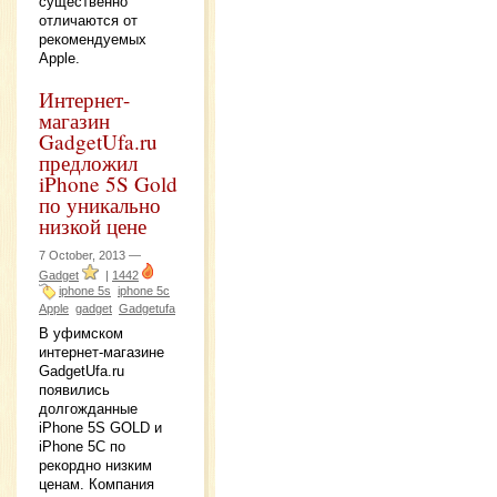
существенно
отличаются от
рекомендуемых
Apple.
Интернет-
магазин
GadgetUfa.ru
предложил
iPhone 5S Gold
по уникально
низкой цене
7 October, 2013 —
Gadget
|
1442
iphone 5s
iphone 5c
Apple
gadget
Gadgetufa
В уфимском
интернет-магазине
GadgetUfa.ru
появились
долгожданные
iPhone 5S GOLD и
iPhone 5C по
рекордно низким
ценам. Компания