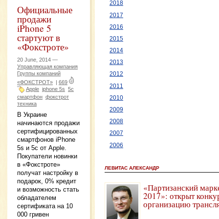
2018
Официальные
2017
продажи
iPhone 5
2016
стартуют в
2015
«Фокстроте»
2014
20 June, 2014 —
2013
Управляющая компания
Группы компаний
2012
«ФОКСТРОТ»
|
669
2011
Apple
iphone 5s
5c
смартфон
фокстрот
2010
техника
2009
В Украине
2008
начинаются продажи
сертифицированных
2007
смартфонов iPhone
2006
5s и 5c от Apple.
Покупатели новинки
в «Фокстроте»
ЛЕВИТАС АЛЕКСАНДР
получат настройку в
подарок, 0% кредит
«Партизанский марк
и возможность стать
2017»: открыт конку
обладателем
организацию трансл
сертификата на 10
000 гривен