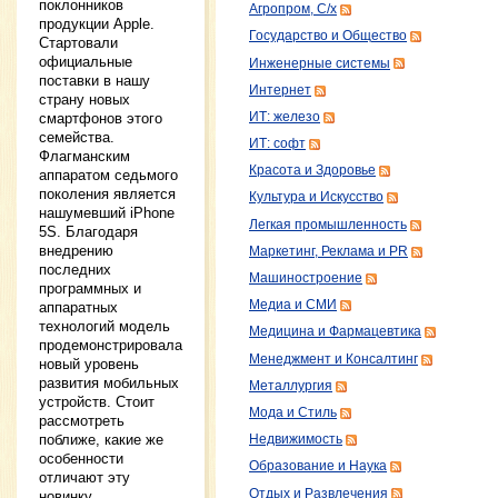
поклонников
Агропром, С/х
продукции Apple.
Государство и Общество
Стартовали
официальные
Инженерные системы
поставки в нашу
Интернет
страну новых
ИТ: железо
смартфонов этого
семейства.
ИТ: софт
Флагманским
Красота и Здоровье
аппаратом седьмого
поколения является
Культура и Искусство
нашумевший iPhone
Легкая промышленность
5S. Благодаря
внедрению
Маркетинг, Реклама и PR
последних
Машиностроение
программных и
Медиа и СМИ
аппаратных
технологий модель
Медицина и Фармацевтика
продемонстрировала
Менеджмент и Консалтинг
новый уровень
развития мобильных
Металлургия
устройств. Стоит
Мода и Стиль
рассмотреть
поближе, какие же
Недвижимость
особенности
Образование и Наука
отличают эту
Отдых и Развлечения
новинку.