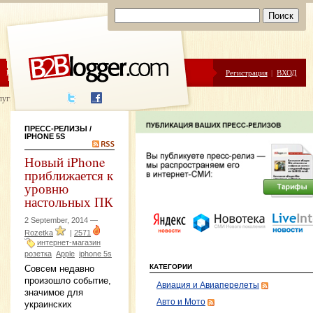
ЦЕНЫ
ПОМОЩЬ
Регистрация
|
ВХОД
луги написания
ПРЕСС-РЕЛИЗЫ
/
IPHONE 5S
Новый iPhone
приближается к
уровню
настольных ПК
2 September, 2014 —
Rozetka
|
2571
интернет-магазин
розетка
Apple
iphone 5s
КАТЕГОРИИ
Совсем недавно
произошло событие,
Авиация и Авиаперелеты
значимое для
Авто и Мото
украинских