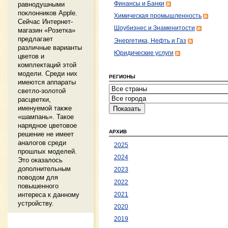
равнодушными
Финансы и Банки
поклонников Apple.
Химическая промышленность
Сейчас Интернет-
Шоубизнес и Знаменитости
магазин «Розетка»
предлагает
Энергетика, Нефть и Газ
различные варианты
Юридические услуги
цветов и
комплектаций этой
модели. Среди них
РЕГИОНЫ
имеются аппараты
светло-золотой
расцветки,
именуемой также
«шампань». Такое
нарядное цветовое
АРХИВ
решение не имеет
аналогов среди
2025
прошлых моделей.
2024
Это оказалось
дополнительным
2023
поводом для
2022
повышенного
интереса к данному
2021
устройству.
2020
2019