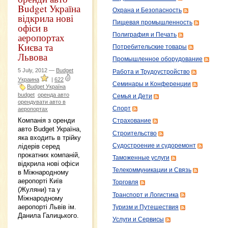
Budget Україна
Охрана и Безопасность
відкрила нові
Пищевая промышленность
офіси в
аеропортах
Полиграфия и Печать
Києва та
Потребительские товары
Львова
Промышленное оборудование
5 July, 2012 —
Budget
Работа и Трудоустройство
Украина
|
622
Семинары и Конференции
Budget Україна
budget
оренда авто
Семья и Дети
орендувати авто в
Спорт
аеропортах
Компанія з оренди
Страхование
авто Budget Україна,
Строительство
яка входить в трійку
лідерів серед
Судостроение и судоремонт
прокатних компаній,
Таможенные услуги
відкрила нові офіси
Телекоммуникации и Связь
в Міжнародному
аеропорті Київ
Торговля
(Жуляни) та у
Транспорт и Логистика
Міжнародному
аеропорті Львів ім.
Туризм и Путешествия
Данила Галицького.
Услуги и Сервисы