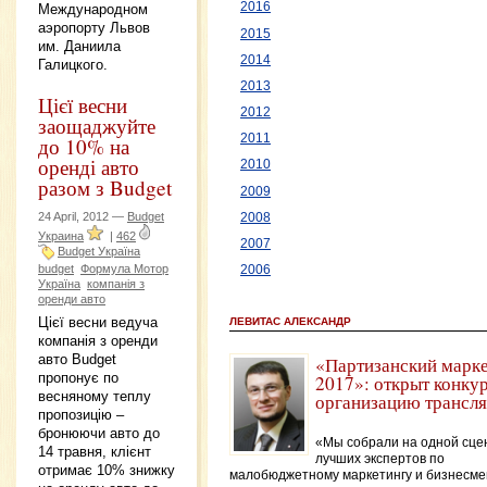
2016
Международном
аэропорту Львов
2015
им. Даниила
2014
Галицкого.
2013
Цієї весни
2012
заощаджуйте
2011
до 10% на
оренді авто
2010
разом з Budget
2009
24 April, 2012 —
Budget
2008
Украина
|
462
2007
Budget Україна
budget
Формула Мотор
2006
Україна
компанія з
оренди авто
Цієї весни ведуча
ЛЕВИТАС АЛЕКСАНДР
компанія з оренди
авто Budget
«Партизанский марк
пропонує по
2017»: открыт конкур
весняному теплу
организацию трансл
пропозицію –
бронюючи авто до
«Мы собрали на одной сце
14 травня, клієнт
лучших экспертов по
отримає 10% знижку
малобюджетному маркетингу и бизнесме