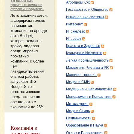
Big Budget Sale
Агропром, С/х
прокатные компании
аутсорсинг водителей
Государство и Общество
Лето заканчивается,
Инженерные системы
а сюрпризы только
Интернет
начинаются:
компания по аренде
ИТ: железо
авто Budget,
ИТ: софт
которая входит в
тройку лидеров
Красота и Здоровье
среди мировых
Культура и Искусство
прокатных
Легкая промышленность
компаний, с более
чем
Маркетинг, Реклама и PR
пятидесятилетним
Машиностроение
опытом работы,
запускает BIG
Медиа и СМИ
Budget Sale –
Медицина и Фармацевтика
фантастическое
предложение по
Менеджмент и Консалтинг
аренде авто с
Металлургия
экономией до 25%.
Мода и Стиль
Недвижимость
Образование и Наука
Компанія з
оренди авто
Отдых и Развлечения