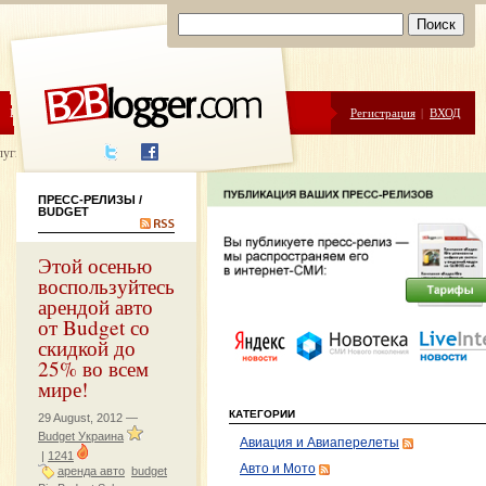
ЦЕНЫ
ПОМОЩЬ
Регистрация
|
ВХОД
луги написания
ПРЕСС-РЕЛИЗЫ
/
BUDGET
Этой осенью
воспользуйтесь
арендой авто
от Budget со
скидкой до
25% во всем
мире!
КАТЕГОРИИ
29 August, 2012 —
Budget Украина
Авиация и Авиаперелеты
|
1241
Авто и Мото
аренда авто
budget