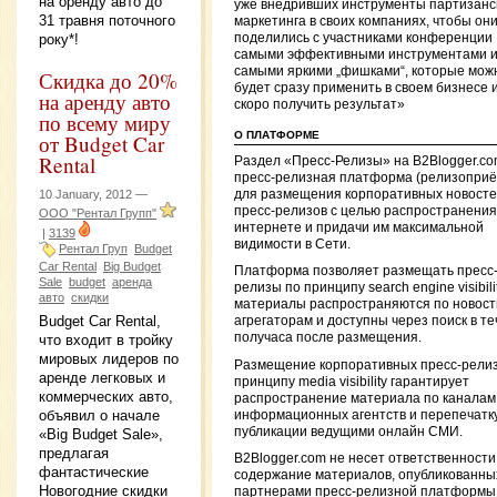
на оренду авто до
уже внедривших инструменты партизанс
31 травня поточного
маркетинга в своих компаниях, чтобы он
поделились с участниками конференции
року*!
самыми эффективными инструментами 
самыми яркими „фишками“, которые мож
Скидка до 20%
будет сразу применить в своем бизнесе 
на аренду авто
скоро получить результат»
по всему миру
О ПЛАТФОРМЕ
от Budget Car
Rental
Раздел «Пресс-Релизы» на B2Blogger.c
пресс-релизная платформа (релизоприё
10 January, 2012 —
для размещения корпоративных новосте
пресс-релизов с целью распространения
ООО "Рентал Групп"
интернете и придачи им максимальной
|
3139
видимости в Сети.
Рентал Груп
Budget
Car Rental
Big Budget
Платформа позволяет размещать пресс
Sale
budget
аренда
релизы по принципу search engine visibilit
авто
скидки
материалы распространяются по новос
Budget Car Rental,
агрегаторам и доступны через поиск в т
получаса после размещения.
что входит в тройку
мировых лидеров по
Размещение корпоративных пресс-релиз
аренде легковых и
принципу media visibility гарантирует
коммерческих авто,
распространение материала по каналам
объявил о начале
информационных агентств и перепечатку
публикации ведущими онлайн СМИ.
«Big Budget Sale»,
предлагая
B2Blogger.com не несет ответственности
фантастические
содержание материалов, опубликованны
Новогодние скидки
партнерами пресс-релизной платформы