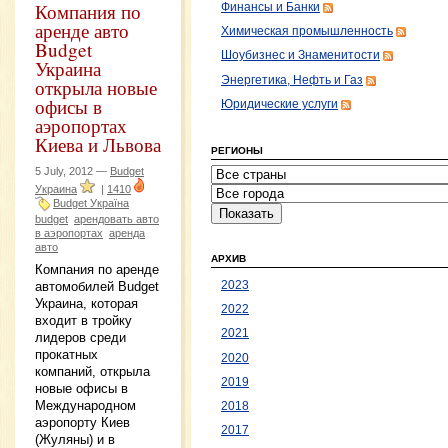
Компания по
Финансы и Банки
аренде авто
Химическая промышленность
Budget
Шоубизнес и Знаменитости
Украина
Энергетика, Нефть и Газ
открыла новые
офисы в
Юридические услуги
аэропортах
Киева и Львова
РЕГИОНЫ
5 July, 2012 —
Budget
Украина
|
1410
Budget Україна
budget
арендовать авто
в аэропортах
аренда
авто
АРХИВ
Компания по аренде
автомобилей Budget
2023
Украина, которая
2022
входит в тройку
2021
лидеров среди
прокатных
2020
компаний, открыла
2019
новые офисы в
Международном
2018
аэропорту Киев
2017
(Жуляны) и в