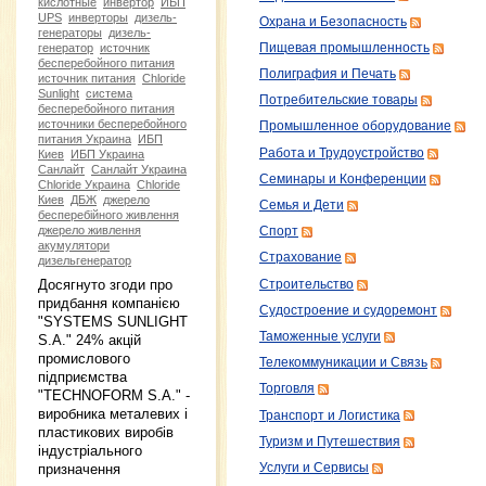
кислотные
инвертор
ИБП
UPS
инверторы
дизель-
Охрана и Безопасность
генераторы
дизель-
Пищевая промышленность
генератор
источник
бесперебойного питания
Полиграфия и Печать
источник питания
Chloride
Sunlight
система
Потребительские товары
бесперебойного питания
источники бесперебойного
Промышленное оборудование
питания Украина
ИБП
Работа и Трудоустройство
Киев
ИБП Украина
Санлайт
Санлайт Украина
Семинары и Конференции
Chloride Украина
Chloride
Киев
ДБЖ
джерело
Семья и Дети
бесперебійного живлення
джерело живлення
Спорт
акумулятори
Страхование
дизельгенератор
Досягнуто згоди про
Строительство
придбання компанією
Судостроение и судоремонт
"SYSTEMS SUNLIGHT
Таможенные услуги
S.A." 24% акцій
промислового
Телекоммуникации и Связь
підприємства
Торговля
"TECHNOFORM S.A." -
виробника металевих і
Транспорт и Логистика
пластикових виробів
Туризм и Путешествия
індустріального
призначення
Услуги и Сервисы