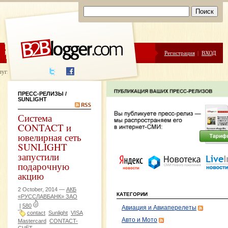
ЦЕНЫ
ПОМОЩЬ
Регистрация
|
ВХОД
луги написания
ПРЕСС-РЕЛИЗЫ
/
SUNLIGHT
Система
CONTACT и
ювелирная сеть
SUNLIGHT
запустили
подарочную
акцию
2 October, 2014 —
АКБ
КАТЕГОРИИ
«РУССЛАВБАНК» ЗАО
|
580
Авиация и Авиаперелеты
contact
Sunlight
VISA
Авто и Мото
Mastercard
CONTACT-
СЧЁТ