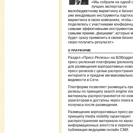
«Мы собрали на одной 
лучших экспертов по
малобюджетному маркетингу и бизне
уже внедривших инструменты партиз
маркетинга в своих компаниях, чтобы
поделились с участниками конферен
самыми эффективными инструментам
самыми яркими „фишками“, которые 
будет сразу применить в своем бизне
скоро получить результат»
О ПЛАТФОРМЕ
Раздел «Пресс-Релизы» на B2Blogge
пресс-релизная платформа (релизоп
для размещения корпоративных ново
пресс-релизов с целью распространен
интернете и придачи им максимально
видимости в Сети.
Платформа позволяет размещать пре
релизы по принципу search engine visibi
материалы распространяются по но
агрегаторам и доступны через поиск 
получаса после размещения.
Размещение корпоративных пресс-ре
принципу media visibility гарантирует
распространение материала по кана
информационных агентств и перепеча
публикации ведущими онлайн СМИ.