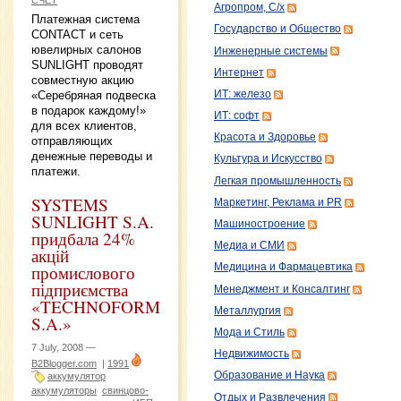
Агропром, С/х
Платежная система
Государство и Общество
CONTACT и сеть
ювелирных салонов
Инженерные системы
SUNLIGHT проводят
Интернет
совместную акцию
ИТ: железо
«Серебряная подвеска
в подарок каждому!»
ИТ: софт
для всех клиентов,
Красота и Здоровье
отправляющих
денежные переводы и
Культура и Искусство
платежи.
Легкая промышленность
SYSTEMS
Маркетинг, Реклама и PR
SUNLIGHT S.A.
Машиностроение
придбала 24%
Медиа и СМИ
акцій
промислового
Медицина и Фармацевтика
підприємства
Менеджмент и Консалтинг
«TECHNOFORM
Металлургия
S.A.»
Мода и Стиль
7 July, 2008 —
Недвижимость
B2Blogger.com
|
1991
Образование и Наука
аккумулятор
аккумуляторы
свинцово-
Отдых и Развлечения