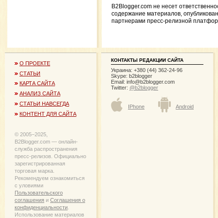
B2Blogger.com не несет ответственно
содержание материалов, опубликова
партнерами пресс-релизной платфо
КОНТАКТЫ РЕДАКЦИИ САЙТА
О ПРОЕКТЕ
Украина: +380 (44) 362-24-96
СТАТЬИ
Skype: b2blogger
Email:
info@b2blogger.com
КАРТА САЙТА
Twitter:
@b2blogger
АНАЛИЗ САЙТА
СТАТЬИ НАВСЕГДА
IPhone
Android
КОНТЕНТ ДЛЯ САЙТА
© 2005−2025,
B2Blogger.com — онлайн-
служба распространения
пресс-релизов. Официально
зарегистрированная
торговая марка.
Рекомендуем ознакомиться
с уловиями
Пользовательского
соглашения
и
Соглашения о
конфиденциальности
.
Использование материалов