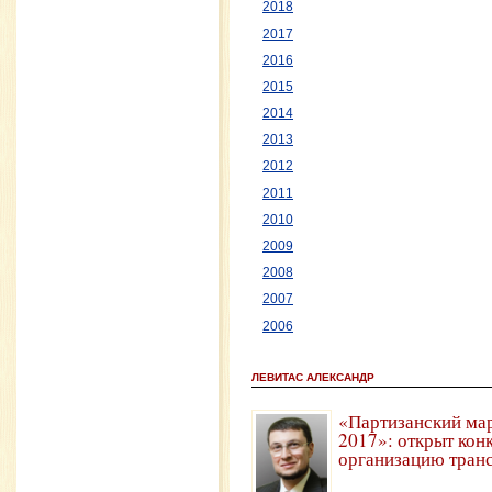
2018
2017
2016
2015
2014
2013
2012
2011
2010
2009
2008
2007
2006
ЛЕВИТАС АЛЕКСАНДР
«Партизанский ма
2017»: открыт кон
организацию тран