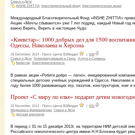
Семья и Дети
INSHE ZHITTIA
благотворительный фонд
благотворительная акция
Международный Благотворительный Фонд «INSHE ZHITTIA» прово
Акцию «Мечты сбываются» уже 7 лет подряд, каждый Новый год ис
важно Верить, Верить в настоящее Чудо.
«Киевстар»: 1000 добрых дел для 1500 воспитанн
Одессы, Николаева и Херсона
26 December, 2014 -
Пресс-Центр B2Blogger
|
600
Семья и Дети
Телекоммуникации и Связь
Услуги и Сервисы
Киевстар
благотворительность
В рамках акции «Робити добро — легко», инициированной компание
специальных детских учебных учреждений в Одессе, Николаеве и
году более 1000 развивающих игр, паззлов, конструкторов, книг и
Проект «С миру по елке» подарит детям новогодн
25 November, 2013 -
Пресс-Центр B2Blogger
|
691
Медицина и Фармацевтика
Семья и Дети
детская онкология
В период с 01 по 15 декабря 2013г. на территории НИИ детской онк
Российского онкологического центра имени Н.Н.Блохина будет реа