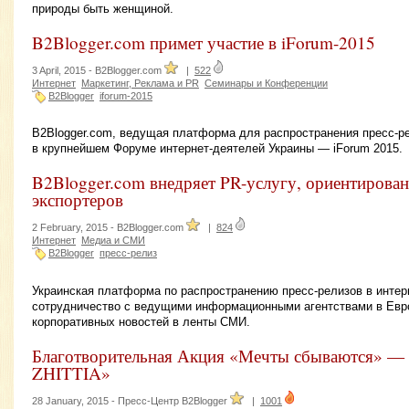
природы быть женщиной.
B2Blogger.com примет участие в iForum-2015
3 April, 2015 -
B2Blogger.com
|
522
Интернет
Маркетинг, Реклама и PR
Семинары и Конференции
B2Blogger
iforum-2015
B2Blogger.com, ведущая платформа для распространения пресс-ре
в крупнейшем Форуме интернет-деятелей Украины — iForum 2015.
B2Blogger.com внедряет PR-услугу, ориентирова
экспортеров
2 February, 2015 -
B2Blogger.com
|
824
Интернет
Медиа и СМИ
B2Blogger
пресс-релиз
Украинская платформа по распространению пресс-релизов в интер
сотрудничество с ведущими информационными агентствами в Евро
корпоративных новостей в ленты СМИ.
Благотворительная Акция «Мечты сбываются» 
ZHITTIA»
28 January, 2015 -
Пресс-Центр B2Blogger
|
1001