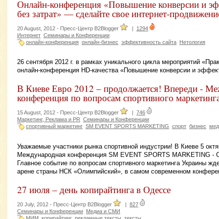
Онлайн-конференция «Повышение конверсии и эф
без затрат» — сделайте свое интернет-продвижен
20 August, 2012 -
Пресс-Центр B2Blogger
|
1294
Интернет
Семинары и Конференции
онлайн-конференция
онлайн-бизнес
эффективность сайта
Нетология
26 сентября 2012 г. в рамках уникального цикла мероприятий «Пра
онлайн-конференция HD-качества «Повышение конверсии и эффекти
В Киеве Евро 2012 – продолжается! Впереди - М
конференция по вопросам спортивного маркетинг
15 August, 2012 -
Пресс-Центр B2Blogger
|
746
Маркетинг, Реклама и PR
Семинары и Конференции
спортивный маркетинг
SM EVENT SPORTS MARKETING
спорт
бизнес
мед
Уважаемые участники рынка спортивной индустрии! В Киеве 5 октяб
Международная конференция SM EVENT SPORTS MARKETING - Сп
Главное событие по вопросам спортивного маркетинга Украины ж
арене страны НСК «Олимпийский», в самом современном конферен
27 июля – день копирайтинга в Одессе
20 July, 2012 -
Пресс-Центр B2Blogger
|
827
Семинары и Конференции
Медиа и СМИ
МИМ
копирайтинг
рекламные тексты
тексты