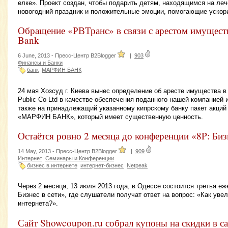
елке». Проект создан, чтобы подарить детям, находящимся на ле
новогодний праздник и положительные эмоции, помогающие ускор
Обращение «РВТранс» в связи с арестом имуществ
Bank
6 June, 2013 -
Пресс-Центр B2Blogger
|
903
Финансы и Банки
банк
МАРФИН БАНК
24 мая Хозсуд г. Киева вынес определение об аресте имущества в 
Public Co Ltd в качестве обеспечения поданного нашей компанией 
также на принадлежащий указанному кипрскому банку пакет акций
«МАРФИН БАНК», который имеет существенную ценность.
Остаётся ровно 2 месяца до конференции «8P: Биз
14 May, 2013 -
Пресс-Центр B2Blogger
|
909
Интернет
Семинары и Конференции
бизнес в интернете
интернет-бизнес
Netpeak
Через 2 месяца, 13 июля 2013 года, в Одессе состоится третья е
Бизнес в сети», где слушатели получат ответ на вопрос: «Как ув
интернета?».
Сайт Showcoupon.ru собрал купоны на скидки в 