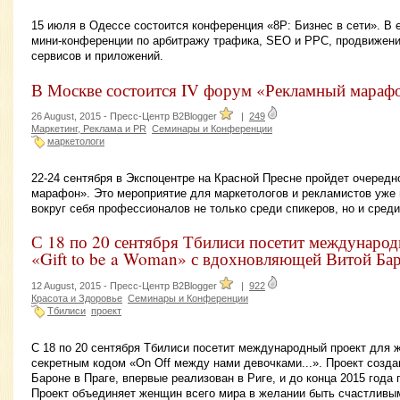
15 июля в Одессе состоится конференция «8P: Бизнес в сети». В 
мини-конференции по арбитражу трафика, SEO и РРС, продвижени
сервисов и приложений.
В Москве состоится IV форум «Рекламный мараф
26 August, 2015 -
Пресс-Центр B2Blogger
|
249
Маркетинг, Реклама и PR
Семинары и Конференции
маркетологи
22-24 сентября в Экспоцентре на Красной Пресне пройдет очеред
марафон». Это мероприятие для маркетологов и рекламистов уже 
вокруг себя профессионалов не только среди спикеров, но и среди
С 18 по 20 сентября Тбилиси посетит междунаро
«Gift to be a Woman» с вдохновляющей Витой Ба
12 August, 2015 -
Пресс-Центр B2Blogger
|
922
Красота и Здоровье
Семинары и Конференции
Тбилиси
проект
С 18 по 20 сентября Тбилиси посетит международный проект для ж
секретным кодом «On Off между нами девочками...». Проект соз
Бароне в Праге, впервые реализован в Риге, и до конца 2015 года
Проект объединяет женщин всего мира в желании быть счастливым