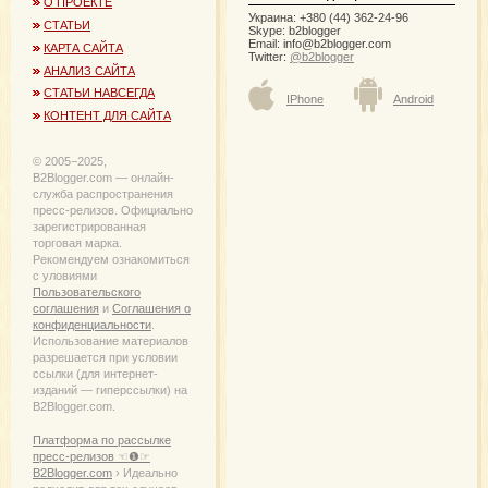
О ПРОЕКТЕ
Украина: +380 (44) 362-24-96
СТАТЬИ
Skype: b2blogger
Email:
info@b2blogger.com
КАРТА САЙТА
Twitter:
@b2blogger
АНАЛИЗ САЙТА
СТАТЬИ НАВСЕГДА
IPhone
Android
КОНТЕНТ ДЛЯ САЙТА
© 2005−2025,
B2Blogger.com — онлайн-
служба распространения
пресс-релизов. Официально
зарегистрированная
торговая марка.
Рекомендуем ознакомиться
с уловиями
Пользовательского
соглашения
и
Соглашения о
конфиденциальности
.
Использование материалов
разрешается при условии
ссылки (для интернет-
изданий — гиперссылки) на
B2Blogger.com.
Платформа по рассылке
пресс-релизов ☜❶☞
B2Blogger.com
› Идеально