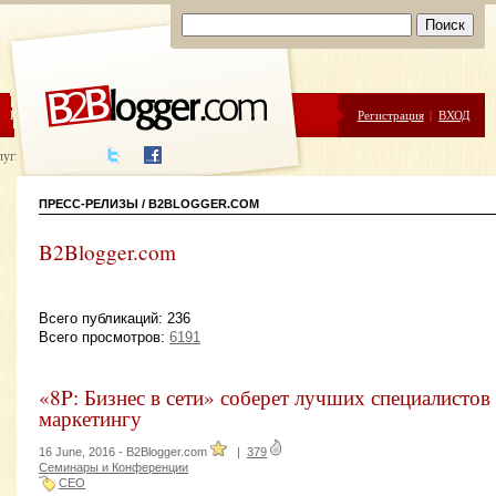
ЦЕНЫ
ПОМОЩЬ
Регистрация
|
ВХОД
луги написания
ПРЕСС-РЕЛИЗЫ / B2BLOGGER.COM
B2Blogger.com
Всего публикаций: 236
Всего просмотров:
6191
«8P: Бизнес в сети» соберет лучших специалистов 
маркетингу
16 June, 2016 -
B2Blogger.com
|
379
Семинары и Конференции
CEO