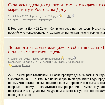
Осталась неделя до одного из самых ожидаемых с
маркетингу в Ростове-на-Дону
16 October, 2012 -
Пресс-Центр B2Blogger
|
665
Интернет
Семинары и Конференции
В Ростове-на-Дону 22-23 октября в конгресс-центре «Дон-Плаза» 
российскую конференцию «Технологии регионального интернет-мар
До одного из самых ожидаемых событий осени S
осталось менее трех недель
4 September, 2012 -
Пресс-Центр B2Blogger
|
942
Маркетинг, Реклама и PR
Интернет
Семинары и Конференции
IT-парк
Казань
20-21 сентября в казанском IT-Парке пройдет одно из самых ожид
Conference 2012. Те, кто был на конференциях прошлого года, пр
потому что помнят какой насыщенной и интересной она была в том г
впервые – потому что наслышаны о мероприятии от бывалых учас
программой выступлений. На данный момент выкуплено более 70%
свободных мест.