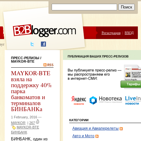
ЦЕНЫ
ПОМОЩЬ
Регистрация
|
ВХОД
луги написания
ПРЕСС-РЕЛИЗЫ
/
MAYKOR-BTE
MAYKOR-BTE
взяла на
поддержку 40%
парка
банкоматов и
терминалов
БИНБАНКа
1 February, 2016 —
КАТЕГОРИИ
MAYKOR
|
267
MAYKOR-BTE
Авиация и Авиаперелеты
БИНБАНК
Авто и Мото
БИНБАНК, один из