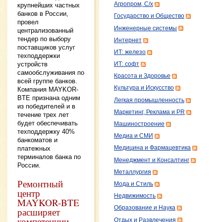
Агропром, С/х
крупнейших частных
банков в России,
Государство и Общество
провел
Инженерные системы
централизованный
тендер по выбору
Интернет
поставщиков услуг
ИТ: железо
техподдержки
устройств
ИТ: софт
самообслуживания по
Красота и Здоровье
всей группе банков.
Культура и Искусство
Компания MAYKOR-
BTE признана одним
Легкая промышленность
из победителей и в
Маркетинг, Реклама и PR
течение трех лет
будет обеспечивать
Машиностроение
техподдержку 40%
Медиа и СМИ
банкоматов и
платежных
Медицина и Фармацевтика
терминалов банка по
Менеджмент и Консалтинг
России.
Металлургия
Ремонтный
Мода и Стиль
центр
Недвижимость
MAYKOR-BTE
Образование и Наука
расширяет
компетенции
Отдых и Развлечения