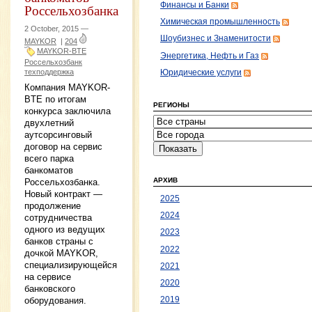
Финансы и Банки
Россельхозбанка
Химическая промышленность
2 October, 2015 —
Шоубизнес и Знаменитости
MAYKOR
|
204
MAYKOR-BTE
Энергетика, Нефть и Газ
Россельхозбанк
техподдержка
Юридические услуги
Компания MAYKOR-
BTE по итогам
РЕГИОНЫ
конкурса заключила
двухлетний
аутсорсинговый
договор на сервис
всего парка
банкоматов
АРХИВ
Россельхозбанка.
Новый контракт —
2025
продолжение
2024
сотрудничества
одного из ведущих
2023
банков страны с
2022
дочкой MAYKOR,
специализирующейся
2021
на сервисе
2020
банковского
оборудования.
2019