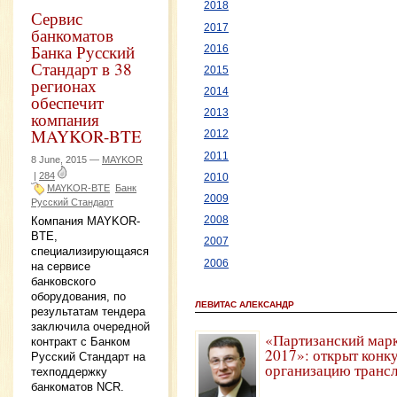
2018
Сервис
2017
банкоматов
Банка Русский
2016
Стандарт в 38
2015
регионах
2014
обеспечит
2013
компания
MAYKOR-BTE
2012
2011
8 June, 2015 —
MAYKOR
|
284
2010
MAYKOR-BTE
Банк
2009
Русский Стандарт
Компания MAYKOR-
2008
BTE,
2007
специализирующаяся
2006
на сервисе
банковского
оборудования, по
ЛЕВИТАС АЛЕКСАНДР
результатам тендера
заключила очередной
«Партизанский мар
контракт с Банком
2017»: открыт конк
Русский Стандарт на
организацию транс
техподдержку
банкоматов NCR.