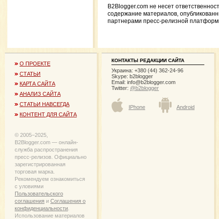
B2Blogger.com не несет ответственност
содержание материалов, опубликован
партнерами пресс-релизной платформ
КОНТАКТЫ РЕДАКЦИИ САЙТА
О ПРОЕКТЕ
Украина: +380 (44) 362-24-96
СТАТЬИ
Skype: b2blogger
Email:
info@b2blogger.com
КАРТА САЙТА
Twitter:
@b2blogger
АНАЛИЗ САЙТА
СТАТЬИ НАВСЕГДА
IPhone
Android
КОНТЕНТ ДЛЯ САЙТА
© 2005−2025,
B2Blogger.com — онлайн-
служба распространения
пресс-релизов. Официально
зарегистрированная
торговая марка.
Рекомендуем ознакомиться
с уловиями
Пользовательского
соглашения
и
Соглашения о
конфиденциальности
.
Использование материалов