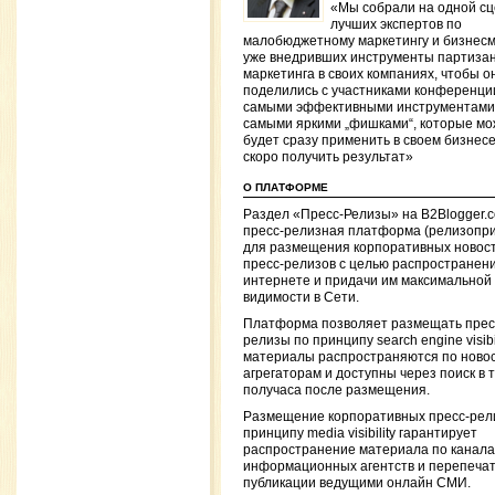
«Мы собрали на одной с
лучших экспертов по
малобюджетному маркетингу и бизнесм
уже внедривших инструменты партизан
маркетинга в своих компаниях, чтобы о
поделились с участниками конференци
самыми эффективными инструментами
самыми яркими „фишками“, которые м
будет сразу применить в своем бизнесе
скоро получить результат»
О ПЛАТФОРМЕ
Раздел «Пресс-Релизы» на B2Blogger.
пресс-релизная платформа (релизопр
для размещения корпоративных новост
пресс-релизов с целью распространени
интернете и придачи им максимальной
видимости в Сети.
Платформа позволяет размещать прес
релизы по принципу search engine visibil
материалы распространяются по ново
агрегаторам и доступны через поиск в 
получаса после размещения.
Размещение корпоративных пресс-рел
принципу media visibility гарантирует
распространение материала по канал
информационных агентств и перепечат
публикации ведущими онлайн СМИ.