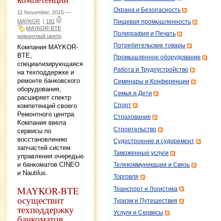
Охрана и Безопасность
11 November, 2015 —
MAYKOR
|
181
Пищевая промышленность
MAYKOR-BTE
Полиграфия и Печать
ремонтный центр
Потребительские товары
Компания MAYKOR-
BTE,
Промышленное оборудование
специализирующаяся
Работа и Трудоустройство
на техподдержке и
ремонте банковского
Семинары и Конференции
оборудования,
Семья и Дети
расширяет спектр
компетенций своего
Спорт
Ремонтного центра.
Страхование
Компания ввела
Строительство
сервисы по
восстановлению
Судостроение и судоремонт
запчастей систем
Таможенные услуги
управления очередью
и банкоматов CINEO
Телекоммуникации и Связь
и Nautilus.
Торговля
MAYKOR-BTE
Транспорт и Логистика
осуществит
Туризм и Путешествия
техподдержку
Услуги и Сервисы
банкоматов