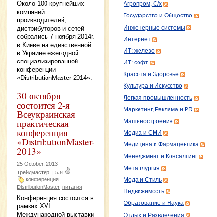
Около 100 крупнейших
Агропром, С/х
компаний:
Государство и Общество
производителей,
Инженерные системы
дистрибуторов и сетей —
собрались 7 ноября 2014г.
Интернет
в Киеве на единственной
ИТ: железо
в Украине ежегодной
специализированной
ИТ: софт
конференции
Красота и Здоровье
«DistributionMaster-2014».
Культура и Искусство
30 октября
Легкая промышленность
состоится 2-я
Маркетинг, Реклама и PR
Всеукраинская
практическая
Машиностроение
конференция
Медиа и СМИ
«DistributionMaster-
Медицина и Фармацевтика
2013»
Менеджмент и Консалтинг
25 October, 2013 —
Металлургия
Трейдмастер
|
534
конференция
Мода и Стиль
DistributionMaster
питания
Недвижимость
Конференция состоится в
Образование и Наука
рамках XVI
Международной выставки
Отдых и Развлечения