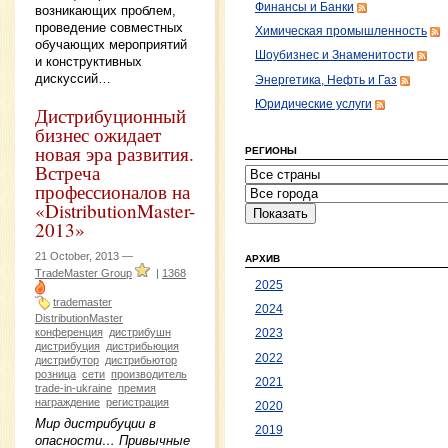
Финансы и Банки
возникающих проблем,
проведение совместных
Химическая промышленность
обучающих мероприятий
Шоубизнес и Знаменитости
и конструктивных
дискуссий…
Энергетика, Нефть и Газ
Юридические услуги
Дистрибуционный
бизнес ожидает
новая эра развития.
РЕГИОНЫ
Встреча
профессионалов на
«DistributionMaster-
2013»
21 October, 2013 —
АРХИВ
TradeMaster Group
|
1368
2025
trademaster
2024
DistributionMaster
конференция
дистрибушн
2023
дистрибуция
дистрибьюция
2022
дистрибутор
дистрибьютор
розница
сети
производитель
2021
trade-in-ukraine
премия
награждение
регистрация
2020
Мир дистрибуции в
2019
опасности… Привычные