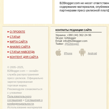
B2Blogger.com не несет ответствен
содержание материалов, опублико
партнерами пресс-релизной плат
КОНТАКТЫ РЕДАКЦИИ САЙТА
О ПРОЕКТЕ
Украина: +380 (44) 362-24-96
СТАТЬИ
Skype: b2blogger
Email:
info@b2blogger.com
КАРТА САЙТА
Twitter:
@b2blogger
АНАЛИЗ САЙТА
СТАТЬИ НАВСЕГДА
IPhone
Android
КОНТЕНТ ДЛЯ САЙТА
© 2005−2025,
B2Blogger.com — онлайн-
служба распространения
пресс-релизов. Официально
зарегистрированная
торговая марка.
Рекомендуем ознакомиться
с уловиями
Пользовательского
соглашения
и
Соглашения о
конфиденциальности
.
Использование материалов