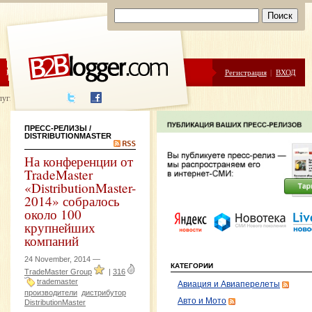
ЦЕНЫ
ПОМОЩЬ
Регистрация
|
ВХОД
луги написания
ПРЕСС-РЕЛИЗЫ
/
DISTRIBUTIONMASTER
На конференции от
TradeMaster
«DistributionMaster-
2014» собралось
около 100
крупнейших
компаний
24 November, 2014 —
КАТЕГОРИИ
TradeMaster Group
|
316
trademaster
Авиация и Авиаперелеты
производители
дистрибутор
Авто и Мото
DistributionMaster