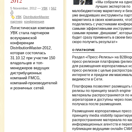
2012
«Мы собрали на одно
лучших экспертов по
5 November, 2012 —
УВК
|
562
малобюджетному маркетингу и биз
уже внедривших инструменты парт
УВК
DistributionMaster
маркетинга в своих компаниях, что
партнер
конференция
поделились с участниками конфер
Логистическая компания
самыми эффективными инструмен
УВК стала партнером
самыми яркими „фишками“, которы
всеукраинской
будет сразу применить в своем биз
скоро получить результат»
конференции
DistributionMaster-2012,
О ПЛАТФОРМЕ
которая состоялась
Раздел «Пресс-Релизы» на B2Blog
31.10.12 при участии 150
пресс-релизная платформа (релиз
владельцев и топ-
для размещения корпоративных но
менеджеров ведущих
пресс-релизов с целью распростра
дистрибуционных
интернете и придачи им максимал
компаний FMCG,
видимости в Сети.
компаний-производителей
Платформа позволяет размещать 
и розничных сетей.
релизы по принципу search engine vis
материалы распространяются по 
агрегаторам и доступны через поис
получаса после размещения.
Размещение корпоративных пресс
принципу media visibility гарантиру
распространение материала по к
информационных агентств и переп
публикации ведущими онлайн СМИ