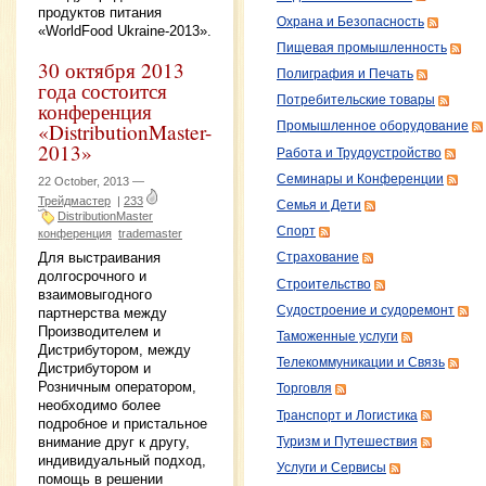
продуктов питания
Охрана и Безопасность
«WorldFood Ukraine-2013».
Пищевая промышленность
30 октября 2013
Полиграфия и Печать
года состоится
Потребительские товары
конференция
«DistributionMaster-
Промышленное оборудование
2013»
Работа и Трудоустройство
Семинары и Конференции
22 October, 2013 —
Трейдмастер
|
233
Семья и Дети
DistributionMaster
Спорт
конференция
trademaster
Для выстраивания
Страхование
долгосрочного и
Строительство
взаимовыгодного
Судостроение и судоремонт
партнерства между
Производителем и
Таможенные услуги
Дистрибутором, между
Телекоммуникации и Связь
Дистрибутором и
Розничным оператором,
Торговля
необходимо более
Транспорт и Логистика
подробное и пристальное
внимание друг к другу,
Туризм и Путешествия
индивидуальный подход,
Услуги и Сервисы
помощь в решении