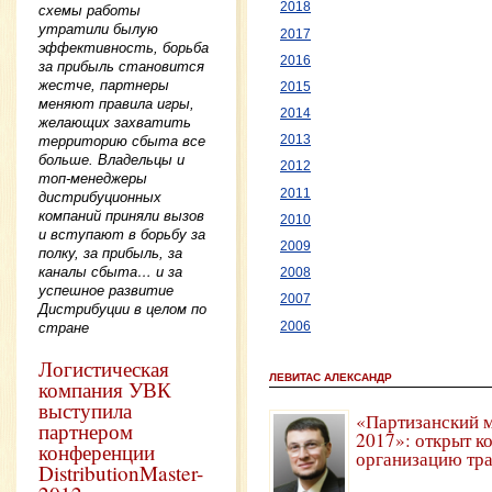
2018
схемы работы
утратили былую
2017
эффективность, борьба
2016
за прибыль становится
жестче, партнеры
2015
меняют правила игры,
2014
желающих захватить
территорию сбыта все
2013
больше. Владельцы и
2012
топ-менеджеры
2011
дистрибуционных
компаний приняли вызов
2010
и вступают в борьбу за
2009
полку, за прибыль, за
каналы сбыта… и за
2008
успешное развитие
2007
Дистрибуции в целом по
2006
стране
Логистическая
ЛЕВИТАС АЛЕКСАНДР
компания УВК
выступила
«Партизанский 
партнером
2017»: открыт к
конференции
организацию тр
DistributionMaster-