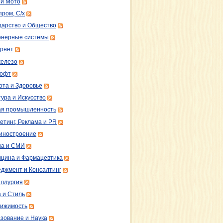
 и Мото
пром, С/х
дарство и Общество
нерные системы
рнет
железо
софт
ота и Здоровье
тура и Искусство
ая промышленность
етинг, Реклама и PR
иностроение
а и СМИ
цина и Фармацевтика
джмент и Консалтинг
ллургия
 и Стиль
ижимость
зование и Наука