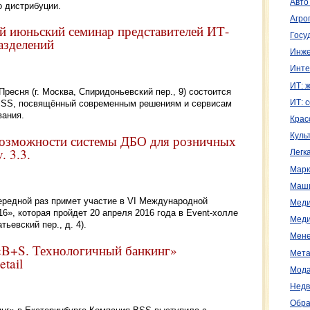
Авто
о дистрибуции.
Агро
й июньский семинар представителей ИТ-
Госу
азделений
Инже
Инте
ИТ: 
ресня (г. Москва, Спиридоньевский пер., 9) состоится
BSS, посвящённый современным решениям и сервисам
ИТ: 
вания.
Крас
Куль
возможности системы ДБО для розничных
 3.3.
Легк
Марк
Маш
ередной раз примет участие в VI Международной
Меди
», которая пройдет 20 апреля 2016 года в Event-холле
Меди
ьевский пер., д. 4).
Мене
«B+S. Технологичный банкинг»
Мета
tail
Мода
Недв
Обра