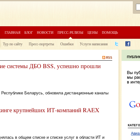
ГЛАВНАЯ
БЛОГ
НОВОСТИ
ПРЕСС-РЕЛИЗЫ
ЦЕНЫ
ПОМОЩЬ
Тур по сайту
Пресс-портреты
Ошибки
Услуги написания
щие системы ДБО BSS, успешно прошли
 Республике Беларусь, обновила дистанционные каналы
нкинге крупнейших ИТ-компаний RAEX
КАТЕГ
Авиа
нялась в общем списке и списке услуг в области ИТ и