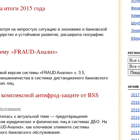
Услу
а итоги 2015 года
Фина
Хими
Шоуб
мотря на непростую ситуацию в экономике и банковской
Энер
дерство и устойчивое развитие, расширила географию
Юрид
стему «FRAUD-Анализ»
РЕГИО
вой версии системы «FRAUD-Анализ» v. 3.5,
мошенничества в системах дистанционного банковского
их лиц.
АРХИВ
в комплексной антифрод-защите от BSS
2017
2016
обслуживание
2015
тилась к актуальной теме — предотвращения
2014
ом юридических и физических лиц в системах ДБО. На
2013
AUD-Анализ», как ключевом элементе системы
ного банковского обслуживания.
2012