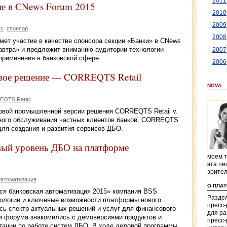
2011
ие в CNews Forum 2015
2010
2009
мс
спонсор
2008
мет участие в качестве спонсора секции «Банки» в CNews
втра» и предложит вниманию аудитории технологии
2007
применения в банковской сфере.
2006
вое решение — CORREQTS Retail
NOVA
QTS Retail
рвой промышленной версии решения CORREQTS Retail v.
нного обслуживания частных клиентов банков. CORREQTS
ля создания и развития сервисов ДБО.
вый уровень ДБО на платформе
моем т
эта пе
зрите
автоматизация
О ПЛА
я банковская автоматизация 2015» компания BSS
Раздел
нологии и ключевые возможности платформы нового
пресс
ь спектр актуальных решений и услуг для финансового
для р
ки форума знакомились с демоверсиями продуктов и
пресс-
ации по работе систем ДБО. В ходе деловой программы