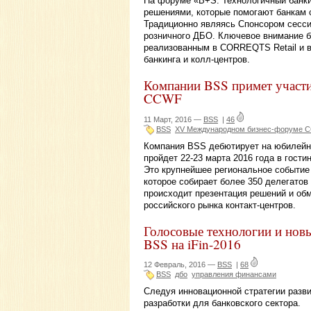
На форуме «B+S. Технологичный банки
решениями, которые помогают банкам 
Традиционно являясь Спонсором сесси
розничного ДБО. Ключевое внимание 
реализованным в CORREQTS Retail и в
банкинга и колл-центров.
Компании BSS примет участ
CCWF
11 Март, 2016 —
BSS
|
46
BSS
XV Международном бизнес-форуме 
Компания BSS дебютирует на юбилей
пройдет 22-23 марта 2016 года в гост
Это крупнейшее региональное событие 
которое собирает более 350 делегатов
происходит презентация решений и об
российского рынка контакт-центров.
Голосовые технологии и нов
BSS на iFin-2016
12 Февраль, 2016 —
BSS
|
68
BSS
дбо
управления финансами
Следуя инновационной стратегии разв
разработки для банковского сектора.