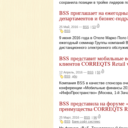
сохранила позиции в тройке лидеров п
BSS приглашает на ежегодны
департаментов и бизнес-подр
25 Май, 2016 —
BSS
|
53
BSS
9 июня 2016 года в Отеле Марко Поло П
ежегодный семинар Группы компаний 
дистанционного электронного обслужи
BSS представит мобильные 
клиентов CORREQTS Retail v.
12 Апрель, 2016 —
BSS
|
55
BSS
дбо
Компания BSS в качестве спонсора оч
конференции «Мобильные финансы 2016
«ИнфоПространство» (Москва, 1-й Зачат
BSS представила на форуме 
преимущества CORREQTS Re
25 Март, 2016 —
BSS
|
96
BSS
Банк софт системс