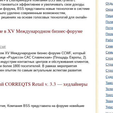
нг» в Екатеринбурге Компания BSS выступила с
Отды
становиться эффективнее и увеличивать свои доходы.
и форума, BSS представила новые технологии в системе
Охра
было уделено современным возможностям,
Пище
 решениях на основе голосовых технологий для онлайн-
Поли
Потр
ие в XV Международном бизнес-форуме
Пром
Рабо
Семи
CCWF
Семь
ном XV Международном бизнес-форуме CCWF, который
инице «Рэдиссон САС Славянская» (Площадь Европы, 2).
Спор
индустрии контактных центров и обслуживания клиентов,
Стра
 и более 1800 посетителей. В рамках мероприятия
мен опытом по самым актуальным аспектам развития
Стро
Судо
ый CORREQTS Retail v. 3.3 — хедлайнеры
Тамо
Теле
Торг
Тран
ития, Компания BSS представила на форуме новейшие
Тури