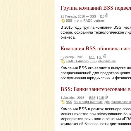
Группа компаний BSS подвел
21 Январь, 2016 —
BSS
|
118
BSS
итоги
RAEX
рейтинг
В 2015 году группа компаний BSS, нес
сфере, сохранила технологическое ли
бизнеса.
Компания BSS обновила си
3 Декабрь, 2015 —
BSS
|
85
FRAUD-Анализ
BSS
обновление
Компания BSS объявляет о выпуске но
предназначенной для предотвращения 
обслуживания юридических и физическ
BSS: Банки заинтересованы 
1 Декабрь, 2015 —
BSS
|
115
BSS
Банк софт системс
дбо
банковское 
Компания BSS в рамках вебинара обра
мошенничества при обслуживании банк
мероприятии речь шла о решении «FR
комплексной безопасности дистанцион