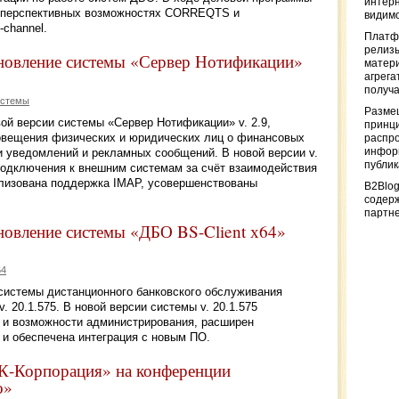
интерн
и перспективных возможностях CORREQTS и
видимо
channel.
Платф
релизы
новление системы «Сервер Нотификации»
матер
агрега
получа
истемы
Разме
ой версии системы «Сервер Нотификации» v. 2.9,
принци
овещения физических и юридических лиц о финансовых
распр
и уведомлений и рекламных сообщений. В новой версии v.
информ
публи
подключения к внешним системам за счёт взаимодействия
лизована поддержка IMAP, усовершенствованы
B2Blog
содер
партн
овление системы «ДБО BS-Client х64»
64
системы дистанционного банковского обслуживания
. 20.1.575. В новой версии системы v. 20.1.575
 и возможности администрирования, расширен
 и обеспечена интеграция с новым ПО.
К-Корпорация» на конференции
о»