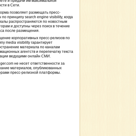
ете и придачи им максимальной
сти в Сети.
орма позволяет размещать пресс-
 по принципу search engine visibility, когда
иалы распространяются по новостным
торам и доступны через поиск в течение
са после размещения.
щение корпоративных пресс-релизов по
пу media visibility гарантирует
остранение материала по каналам
ационных агентств и перепечатку текста
кации ведущими онлайн СМИ.
ger.com не несет ответственности за
жание материалов, опубликованных
ерами пресс-релизной платформы.