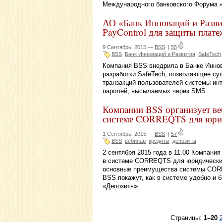
Международного банковского Форума «
АО «Банк Инноваций и Разв
PayControl для защиты плате
9 Сентябрь, 2015 —
BSS
|
55
BSS
Банк Инноваций и Развития
SafeTech
Компания BSS внедрила в Банке Иннов
разработки SafeTech, позволяющее су
транзакций пользователей системы инт
паролей, высылаемых через SMS.
Компании BSS организует в
системе CORREQTS для юри
1 Сентябрь, 2015 —
BSS
|
57
BSS
вебинар
кредиты
депозиты
2 сентября 2015 года в 11.00 Компан
в системе CORREQTS для юридических
основные преимущества системы COR
BSS покажут, как в системе удобно и
«Депозиты».
Страницы:
1–20