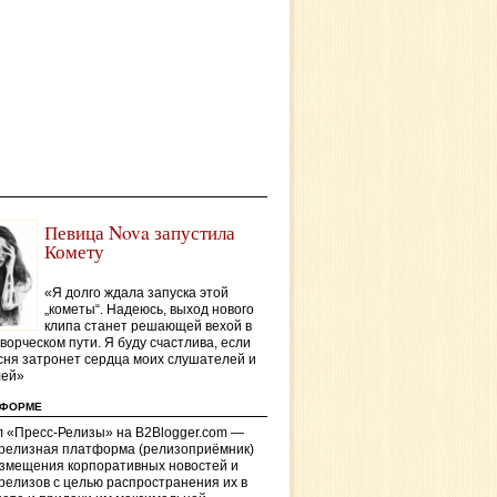
Певица Nova запустила
Комету
«Я долго ждала запуска этой
„кометы“. Надеюсь, выход нового
клипа станет решающей вехой в
ворческом пути. Я буду счастлива, если
сня затронет сердца моих слушателей и
лей»
ТФОРМЕ
 «Пресс-Релизы» на B2Blogger.com —
-релизная платформа (релизоприёмник)
азмещения корпоративных новостей и
релизов с целью распространения их в