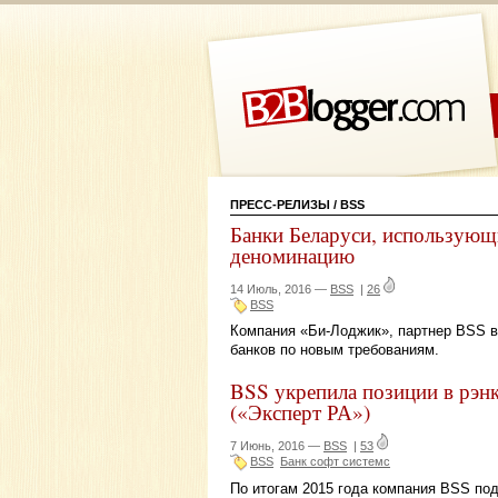
ПРЕСС-РЕЛИЗЫ
/ BSS
Банки Беларуси, использую
деноминацию
14 Июль, 2016 —
BSS
|
26
BSS
Компания «Би-Лоджик», партнер BSS в
банков по новым требованиям.
BSS укрепила позиции в рэ
(«Эксперт РА»)
7 Июнь, 2016 —
BSS
|
53
BSS
Банк софт системс
По итогам 2015 года компания BSS под