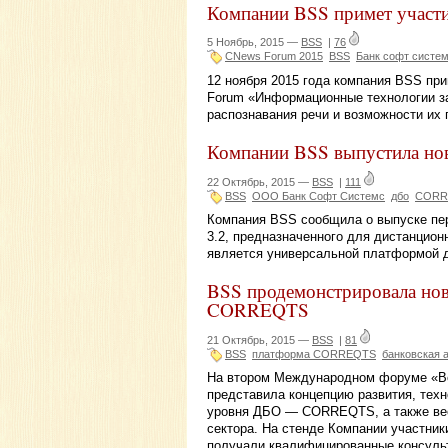
Компании BSS примет участ
5 Ноябрь, 2015 —
BSS
|
76
CNews Forum 2015
BSS
Банк софт систе
12 ноября 2015 года компания BSS при
Forum «Информационные технологии за
распознавания речи и возможности их 
Компании BSS выпустила но
22 Октябрь, 2015 —
BSS
|
111
BSS
ООО Банк Софт Системс
дбо
CORRE
Компания BSS сообщила о выпуске пе
3.2, предназначенного для дистанцио
является универсальной платформой д
BSS продемонстрировала но
CORREQTS
21 Октябрь, 2015 —
BSS
|
81
BSS
платформа CORREQTS
банковская 
На втором Международном форуме «Вс
представила концепцию развития, тех
уровня ДБО — CORREQTS, а также вес
сектора. На стенде Компании участни
получали квалифицированные консульт