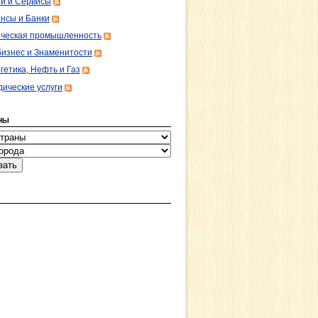
ги и Сервисы
нсы и Банки
ческая промышленность
изнес и Знаменитости
гетика, Нефть и Газ
ические услуги
НЫ