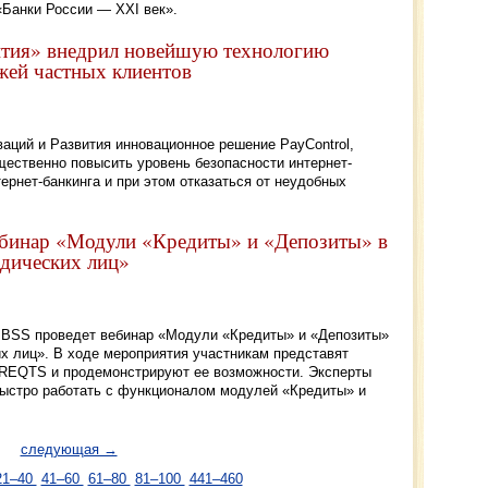
Банки России — XXI век».
ития» внедрил новейшую технологию
жей частных клиентов
аций и Развития инновационное решение PayControl,
щественно повысить уровень безопасности интернет-
ернет-банкинга и при этом отказаться от неудобных
ебинар «Модули «Кредиты» и «Депозиты» в
дических лиц»
ия BSS проведет вебинар «Модули «Кредиты» и «Депозиты»
 лиц». В ходе мероприятия участникам представят
REQTS и продемонстрируют ее возможности. Эксперты
 быстро работать с функционалом модулей «Кредиты» и
следующая →
21–40
41–60
61–80
81–100
441–460