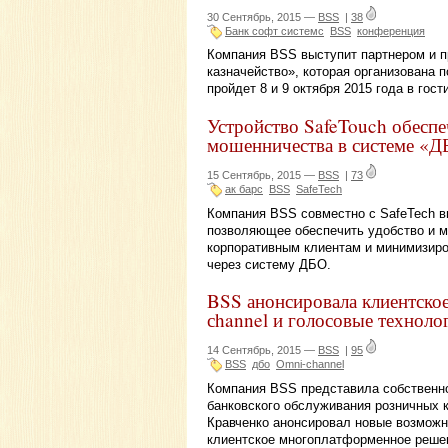
30 Сентябрь, 2015 —
BSS
|
38
Банк софт системс
BSS
конференция
Компания BSS выступит партнером и п
казначейство», которая организована
пройдет 8 и 9 октября 2015 года в гост
Устройство SafeTouch обеспе
мошенничества в системе «Д
15 Сентябрь, 2015 —
BSS
|
73
ак барс
BSS
SafeTech
Компания BSS совместно с SafeTech в
позволяющее обеспечить удобство и м
корпоративным клиентам и минимизиров
через систему ДБО.
BSS анонсировала клиентско
сhannel и голосовые техноло
14 Сентябрь, 2015 —
BSS
|
95
BSS
дбо
Оmni-сhannel
Компания BSS представила собственн
банковского обслуживания розничных 
Кравченко анонсировал новые возможн
клиентское многоплатформенное решени