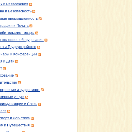
х и Развлечения
на и Безопасность
вая промышленность
графия и Печать
ебительские товары
ышленное оборудование
та и Трудоустройство
нары и Конференции
я и Дети
т
хование
ительство
строение и судоремонт
женные услуги
коммуникации и Связь
овля
спорт и Логистика
зм и Путешествия