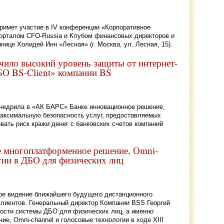
римет участие в IV конференции «Корпоративное
 порталом CFO-Russia и Клубом финансовых директоров и
инице Холидей Инн «Лесная» (г. Москва, ул. Лесная, 15).
чило высокий уровень защиты от интернет-
БО BS-Client» компании BS
недрила в «АК БАРС» Банке инновационное решение,
аксимальную безопасность услуг, предоставляемых
ать риск кражи денег с банковских счетов компаний
е многоплатформенное решение, Оmni-
гии в ДБО для физических лиц
ое видение ближайшего будущего дистанционного
клиентов. Генеральный директор Компании BSS Георгий
ости системы ДБО для физических лиц, а именно
е, Оmni-сhannel и голосовые технологии в ходе XIII