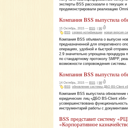
эксперты BSS рассказали о текущих 
продемонстрировали реализацию Omni-
Компания BSS выпустила об
15 Октябрь, 2015 —
BSS
|
96
BSS
сервер нотификации
новая версия с
Компания BSS объявила о выпуске нов
предназначенной для оперативного оп
операциях, удобной и быстрой отправк
2.9 значительно упрощена процедура 
по стандартному протоколу SMPP, реа
возможности сопровождения системы.
Компания BSS выпустила обн
14 Октябрь, 2015 —
BSS
|
98
BSS
обновление системы ДБО BS-Client х
Компания BSS выпустила обновление 
юридических лиц «ДБО BS-Client x64» v
усовершенствована функциональность
инструментарий работы с документами
BSS представит систему «РЦ
«Корпоративное казначейств