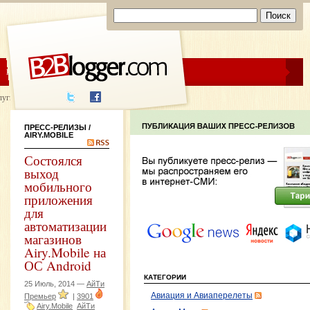
ЦЕНЫ
ПОМОЩЬ
луги написания
ПРЕСС-РЕЛИЗЫ
/
AIRY.MOBILE
Состоялся
выход
мобильного
приложения
для
автоматизации
магазинов
Airy.Mobile на
ОС Android
КАТЕГОРИИ
25 Июль, 2014 —
АйТи
Авиация и Авиаперелеты
Премьер
|
3901
Airy.Mobile
АйТи