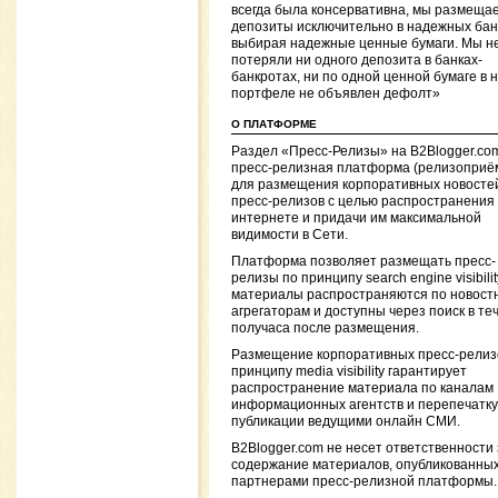
всегда была консервативна, мы размеща
депозиты исключительно в надежных банк
выбирая надежные ценные бумаги. Мы н
потеряли ни одного депозита в банках-
банкротах, ни по одной ценной бумаге в
портфеле не объявлен дефолт»
О ПЛАТФОРМЕ
Раздел «Пресс-Релизы» на B2Blogger.co
пресс-релизная платформа (релизоприё
для размещения корпоративных новосте
пресс-релизов с целью распространения 
интернете и придачи им максимальной
видимости в Сети.
Платформа позволяет размещать пресс-
релизы по принципу search engine visibility
материалы распространяются по новост
агрегаторам и доступны через поиск в те
получаса после размещения.
Размещение корпоративных пресс-релиз
принципу media visibility гарантирует
распространение материала по каналам
информационных агентств и перепечатку
публикации ведущими онлайн СМИ.
B2Blogger.com не несет ответственности 
содержание материалов, опубликованны
партнерами пресс-релизной платформы.