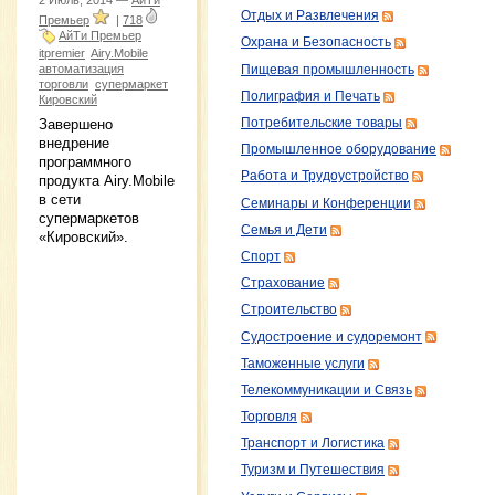
2 Июль, 2014 —
АйТи
Отдых и Развлечения
Премьер
|
718
АйТи Премьер
Охрана и Безопасность
itpremier
Airy.Mobile
автоматизация
Пищевая промышленность
торговли
супермаркет
Полиграфия и Печать
Кировский
Завершено
Потребительские товары
внедрение
Промышленное оборудование
программного
Работа и Трудоустройство
продукта Airy.Mobile
в сети
Семинары и Конференции
супермаркетов
Семья и Дети
«Кировский».
Спорт
Страхование
Строительство
Судостроение и судоремонт
Таможенные услуги
Телекоммуникации и Связь
Торговля
Транспорт и Логистика
Туризм и Путешествия