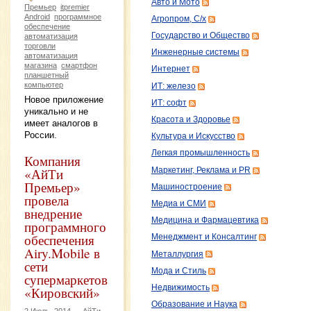
Авто и Мото
Премьер
itpremier
Android
программное
Агропром, С/х
обеспечение
Государство и Общество
автоматизация
торговли
Инженерные системы
автоматизация
магазина
смартфон
Интернет
планшетный
компьютер
ИТ: железо
Новое приложение
ИТ: софт
уникально и не
Красота и Здоровье
имеет аналогов в
России.
Культура и Искусство
Легкая промышленность
Компания
«АйТи
Маркетинг, Реклама и PR
Премьер»
Машиностроение
провела
Медиа и СМИ
внедрение
Медицина и Фармацевтика
программного
обеспечения
Менеджмент и Консалтинг
Airy.Mobile в
Металлургия
сети
Мода и Стиль
супермаркетов
Недвижимость
«Кировский»
Образование и Наука