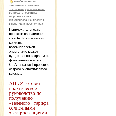
возобновляемая
энергетика
солнечная
энергетика
фотовольтаика
ветровая энергетика
гидроэнергетика
финансирование
проекты
Инвестиции
перспектива
Привлекательность
проектов направления
cleantech, в частности,
сегмента
возобновляемой
энергетики, может
существенно возрасти на
фоне начавшегося в
США, а также Евросоюзе
острого экономического
кризиса.
АПЭУ готовит
практическое
руководство по
получению
«зеленого» тарифа
солнечными
электростанциями,