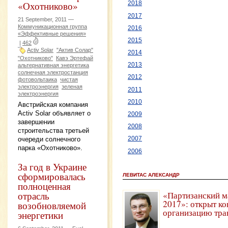
«Охотниково»
2018
2017
21 September, 2011 —
Коммуникационная группа
2016
«Эффективные решения»
2015
|
462
Activ Solar
"Актив Солар"
2014
"Охотниково"
Кавэ Эртефай
2013
альтернативная энергетика
солнечная электростанция
2012
фотовольтаика
чистая
электроэнергия
зеленая
2011
электроэнергия
2010
Австрийская компания
Activ Solar объявляет о
2009
завершении
2008
строительства третьей
очереди солнечного
2007
парка «Охотниково».
2006
За год в Украине
сформировалась
ЛЕВИТАС АЛЕКСАНДР
полноценная
отрасль
«Партизанский м
2017»: открыт ко
возобновляемой
организацию тра
энергетики