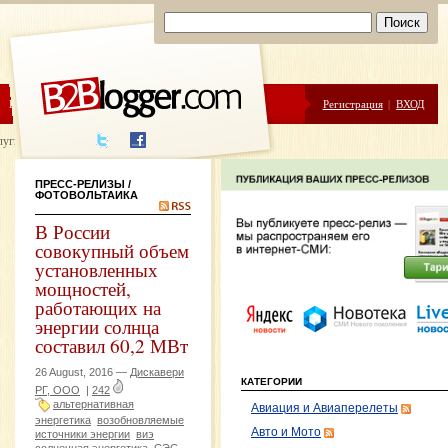
ЦЕНЫ
ПОМОЩЬ
Регистрация
|
ВХОД
луги написания
ПРЕСС-РЕЛИЗЫ
/
ФОТОВОЛЬТАИКА
В России
совокупный объем
установленных
мощностей,
работающих на
энергии солнца
составил 60,2 МВт
26 August, 2016 —
Дискавери
КАТЕГОРИИ
РГ, ООО
|
242
альтернативная
Авиация и Авиаперелеты
энергетика
возобновляемые
Авто и Мото
источники энергии
виэ
солнечная энергетика
СЭС