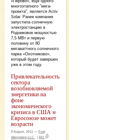
«Перово», еще одного
многоэтапного "мега-
проекта", является Activ
Solar. Ранее компания
запустила солнечную
электростанцию в
Родниковое мощностью
7,5 МВт и первую
половину от 80
мегаваттного солнечного
парка «Охотниково»,
который будет завершен
уже в этом году.
Привлекательность
сектора
возобновляемой
энергетики на
фоне
экономического
кризиса в США и
Евросоюзе может
возрасти
8 August, 2011 —
Fuel
Alternative LLC.
|
661