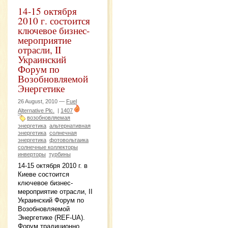
14-15 октября
2010 г. состоится
ключевое бизнес-
мероприятие
отрасли, II
Украинский
Форум по
Возобновляемой
Энергетике
26 August, 2010 —
Fuel
Alternative Plc.
|
1407
возобновляемая
энергетика
альтернативная
энергетика
солнечная
энергетика
фотовольтаика
солнечные коллекторы
инверторы
турбины
14-15 октября 2010 г. в
Киеве состоится
ключевое бизнес-
мероприятие отрасли, II
Украинский Форум по
Возобновляемой
Энергетике (REF-UA).
Форум традиционно