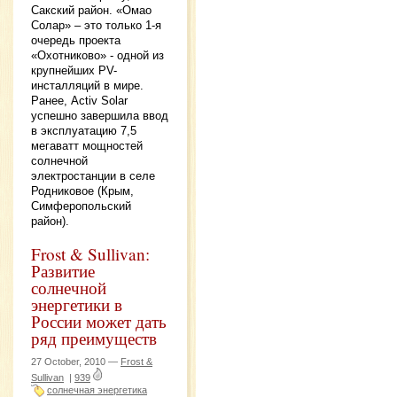
Сакский район. «Омао
Солар» – это только 1-я
очередь проекта
«Охотниково» - одной из
крупнейших PV-
инсталляций в мире.
Ранее, Activ Solar
успешно завершила ввод
в эксплуатацию 7,5
мегаватт мощностей
солнечной
электростанции в селе
Родниковое (Крым,
Симферопольский
район).
Frost & Sullivan:
Развитие
солнечной
энергетики в
России может дать
ряд преимуществ
27 October, 2010 —
Frost &
Sullivan
|
939
солнечная энергетика