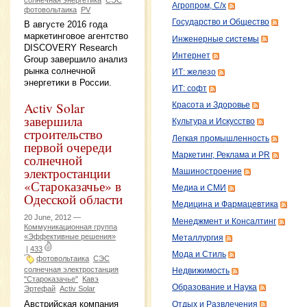
Агропром, С/х
фотовольтаика
PV
Государство и Общество
В августе 2016 года
маркетинговое агентство
Инженерные системы
DISCOVERY Research
Интернет
Group завершило анализ
рынка солнечной
ИТ: железо
энергетики в России.
ИТ: софт
Activ Solar
Красота и Здоровье
завершила
Культура и Искусство
строительство
Легкая промышленность
первой очереди
Маркетинг, Реклама и PR
солнечной
электростанции
Машиностроение
«Староказачье» в
Медиа и СМИ
Одесской области
Медицина и Фармацевтика
20 June, 2012 —
Менеджмент и Консалтинг
Коммуникационная группа
«Эффективные решения»
Металлургия
|
433
Мода и Стиль
фотовольтаика
СЭС
солнечная электростанция
Недвижимость
"Староказачье"
Кавэ
Образование и Наука
Эртефай
Activ Solar
Австрийская компания
Отдых и Развлечения