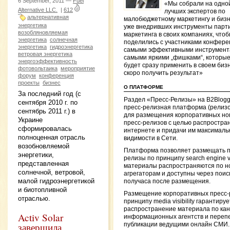
6 September, 2011 —
Fuel
«Мы собрали на одно
Alternative LLC.
|
612
лучших экспертов по
альтернативная
малобюджетному маркетингу и биз
энергетика
уже внедривших инструменты парт
возобляновляемая
маркетинга в своих компаниях, что
энергетика
солнечная
поделились с участниками конфер
энергетика
гидроэнергетика
самыми эффективными инструмент
ветровая энергетика
самыми яркими „фишками“, которы
энергоэффективность
будет сразу применить в своем биз
фотовольтаика
мероприятие
скоро получить результат»
форум
конференция
проекты
бизнес
О ПЛАТФОРМЕ
За последний год (с
Раздел «Пресс-Релизы» на B2Blog
сентября 2010 г. по
пресс-релизная платформа (релиз
сентябрь 2011 г.) в
для размещения корпоративных но
Украине
пресс-релизов с целью распростран
сформировалась
интернете и придачи им максималь
полноценная отрасль
видимости в Сети.
возобновляемой
Платформа позволяет размещать п
энергетики,
релизы по принципу search engine visi
представленная
материалы распространяются по н
солнечной, ветровой,
агрегаторам и доступны через поис
малой гидроэнергетикой
получаса после размещения.
и биотопливной
Размещение корпоративных пресс-
отраслью.
принципу media visibility гарантируе
распространение материала по ка
Activ Solar
информационных агентств и перепе
завершила
публикации ведущими онлайн СМИ.