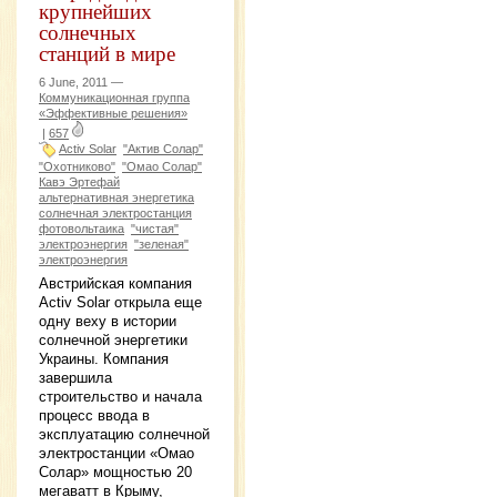
крупнейших
солнечных
станций в мире
6 June, 2011 —
Коммуникационная группа
«Эффективные решения»
|
657
Activ Solar
"Актив Солар"
"Охотниково"
"Омао Солар"
Кавэ Эртефай
альтернативная энергетика
солнечная электростанция
фотовольтаика
"чистая"
электроэнергия
"зеленая"
электроэнергия
Австрийская компания
Activ Solar открыла еще
одну веху в истории
солнечной энергетики
Украины. Компания
завершила
строительство и начала
процесс ввода в
эксплуатацию солнечной
электростанции «Омао
Солар» мощностью 20
мегаватт в Крыму,