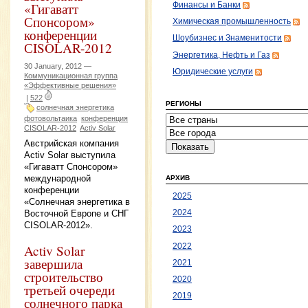
«Гигаватт
Финансы и Банки
Спонсором»
Химическая промышленность
конференции
Шоубизнес и Знаменитости
СISOLAR-2012
Энергетика, Нефть и Газ
30 January, 2012 —
Юридические услуги
Коммуникационная группа
«Эффективные решения»
|
522
РЕГИОНЫ
солнечная энергетика
фотовольтаика
конференция
СISOLAR-2012
Activ Solar
Австрийская компания
Activ Solar выступила
«Гигаватт Спонсором»
международной
АРХИВ
конференции
2025
«Солнечная энергетика в
Восточной Европе и СНГ
2024
CISOLAR-2012».
2023
2022
Activ Solar
завершила
2021
строительство
2020
третьей очереди
2019
солнечного парка