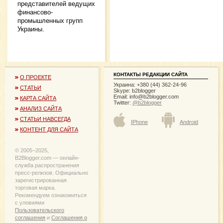
представителей ведущих
финансово-
промышленных групп
Украины.
КОНТАКТЫ РЕДАКЦИИ САЙТА
О ПРОЕКТЕ
Украина: +380 (44) 362-24-96
СТАТЬИ
Skype: b2blogger
Email:
info@b2blogger.com
КАРТА САЙТА
Twitter:
@b2blogger
АНАЛИЗ САЙТА
СТАТЬИ НАВСЕГДА
IPhone
Android
КОНТЕНТ ДЛЯ САЙТА
© 2005−2025,
B2Blogger.com — онлайн-
служба распространения
пресс-релизов. Официально
зарегистрированная
торговая марка.
Рекомендуем ознакомиться
с уловиями
Пользовательского
соглашения
и
Соглашения о