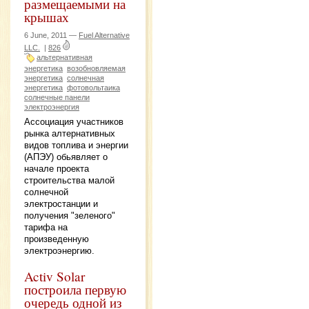
размещаемыми на
крышах
6 June, 2011 —
Fuel Alternative
LLC.
|
826
альтернативная
энергетика
возобновляемая
энергетика
солнечная
энергетика
фотовольтаика
солнечные панели
электроэнергия
Ассоциация участников
рынка алтернативных
видов топлива и энергии
(АПЭУ) обьявляет о
начале проекта
строительства малой
солнечной
электростанции и
получения "зеленого"
тарифа на
произведенную
электроэнергию.
Activ Solar
построила первую
очередь одной из