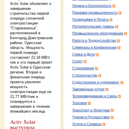
Activ Solar объявляет о
Охрана и Безопасность
завершении
Пищевая промышленность
строительства первой
очереди солнечной
Полиграфия и Печать
электростанции
Потребительские товары
"Староказачье",
расположенной в
Промышленное оборудование
Белгород-Днестровском
Работа и Трудоустройство
районе, Одесская
область. Мощность
Семинары и Конференции
первой очереди
Семья и Дети
составляет 21,18 МВт/
Спорт
пик и это первый проект
Activ Solar в Одесском
Страхование
регионе. Вторая и
Строительство
финальная очередь
проекта увеличит
Судостроение и судоремонт
мощность
Таможенные услуги
электростанции еще на
21,77 МВт/пик и
Телекоммуникации и Связь
планируется к
Торговля
завершению в течение
Транспорт и Логистика
ближайшего месяца.
Туризм и Путешествия
Activ Solar
Услуги и Сервисы
выступила