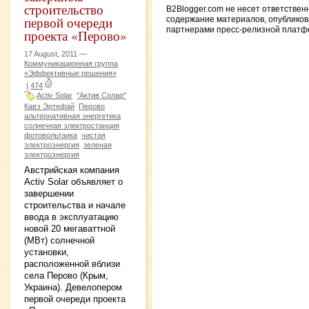
строительство
B2Blogger.com не несет ответствен
первой очереди
содержание материалов, опублико
партнерами пресс-релизной платф
проекта «Перово»
17 August, 2011 —
Коммуникационная группа
«Эффективные решения»
|
474
Activ Solar
"Актив Солар"
Кавэ Эртефай
Перово
альтернативная энергетика
солнечная электростанция
фотовольтаика
чистая
электроэнергия
зеленая
электроэнергия
Австрийская компания
Activ Solar объявляет о
завершении
строительства и начале
ввода в эксплуатацию
новой 20 мегаваттной
(МВт) солнечной
установки,
расположенной вблизи
села Перово (Крым,
Украина). Девелопером
первой очереди проекта