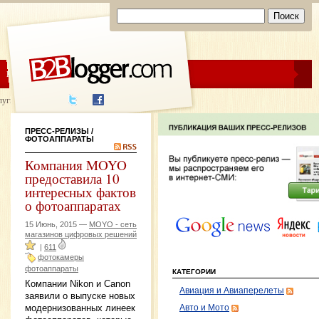
ЦЕНЫ
ПОМОЩЬ
луги написания
ПРЕСС-РЕЛИЗЫ
/
ФОТОАППАРАТЫ
Компания MOYO
предоставила 10
интересных фактов
о фотоаппаратах
15 Июнь, 2015 —
MOYO - сеть
магазинов цифровых решений
|
611
фотокамеры
фотоаппараты
КАТЕГОРИИ
Компании Nikon и Canon
Авиация и Авиаперелеты
заявили о выпуске новых
модернизованных линеек
Авто и Мото