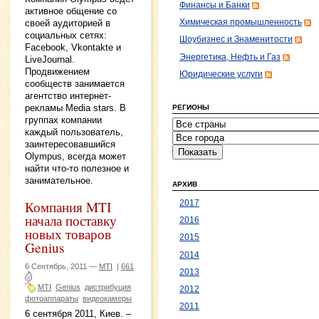
Финансы и Банки
активное общение со
своей аудиторией в
Химическая промышленность
социальных сетях:
Шоубизнес и Знаменитости
Facebook, Vkontakte и
Энергетика, Нефть и Газ
LiveJournal.
Продвижением
Юридические услуги
сообществ занимается
агентство интернет-
рекламы Media stars. В
РЕГИОНЫ
группах компании
каждый пользователь,
заинтересовавшийся
Olympus, всегда может
найти что-то полезное и
занимательное.
АРХИВ
Компания MTI
2017
начала поставку
2016
новых товаров
2015
Genius
2014
6 Сентябрь, 2011 —
MTI
|
661
2013
MTI
Genius
дистрибуция
2012
фотоаппараты
видеокамеры
2011
6 сентября 2011, Киев. –