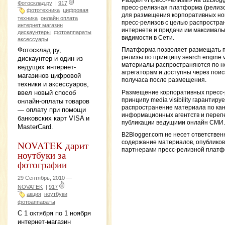
Раздел «Пресс-Релизы» на B2Blog
Фотосклад.ру
|
917
пресс-релизная платформа (релиз
фототехника
цифровая
для размещения корпоративных но
техника
онлайн оплата
пресс-релизов с целью распростран
интернет магазин
интернете и придачи им максималь
дискаунтеры
фотоаппараты
видимости в Сети.
аксессуары
Фотосклад.ру,
Платформа позволяет размещать п
релизы по принципу search engine vis
дискаунтер и один из
материалы распространяются по 
ведущих интернет-
агрегаторам и доступны через поис
магазинов цифровой
получаса после размещения.
техники и аксессуаров,
ввел новый способ
Размещение корпоративных пресс-
принципу media visibility гарантиру
онлайн-оплаты товаров
распространение материала по ка
— оплату при помощи
информационных агентств и перепе
банковских карт VISA и
публикации ведущими онлайн СМИ.
MasterCard.
B2Blogger.com не несет ответствен
содержание материалов, опублико
NOVATEK дарит
партнерами пресс-релизной платф
ноутбуки за
фотографии
29 Сентябрь, 2010 —
NOVATEK
|
917
акция
ноутбуки
фотоаппараты
С 1 октября по 1 ноября
интернет-магазин