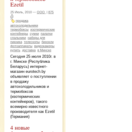
Ezetil
25 Июль, 2010 —
ООО
|
875
продажа
автохолодильники
термобоксы
изотермические
контейнеры
сумки
палатки
спальники
наборы для
пикника
телескопы
бинокли
фотоаппараты
видеокамеры
купить
доставка
в Минске
Сегодня 25 июля 2010г. в
г. Минске (Республика
Беларусь) интернет-
магазин eurotech.by
объявляет о поступлении
в продажу
автохолодильников и
термобоксов
(изотермических
контейнеров), такого
всемирно известного
производителя как Ezetil
(Германия)
4 новые