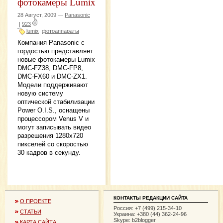
фотокамеры Lumix
28 Август, 2009 —
Panasonic
|
923
lumix
фотоаппараты
Компания Panasonic с
гордостью представляет
новые фотокамеры Lumix
DMC-FZ38, DMC-FP8,
DMC-FX60 и DMC-ZX1.
Модели поддерживают
новую систему
оптической стабилизации
Power O.I.S., оснащены
процессором Venus V и
могут записывать видео
разрешения 1280x720
пикселей со скоростью
30 кадров в секунду.
КОНТАКТЫ РЕДАКЦИИ САЙТА
О ПРОЕКТЕ
Россия: +7 (499) 215-34-10
СТАТЬИ
Украина: +380 (44) 362-24-96
Skype: b2blogger
КАРТА САЙТА