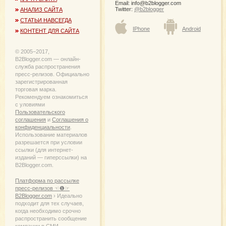
Email:
info@b2blogger.com
Twitter:
@b2blogger
АНАЛИЗ САЙТА
СТАТЬИ НАВСЕГДА
IPhone
Android
КОНТЕНТ ДЛЯ САЙТА
© 2005−2017,
B2Blogger.com — онлайн-
служба распространения
пресс-релизов. Официально
зарегистрированная
торговая марка.
Рекомендуем ознакомиться
с уловиями
Пользовательского
соглашения
и
Соглашения о
конфиденциальности
.
Использование материалов
разрешается при условии
ссылки (для интернет-
изданий — гиперссылки) на
B2Blogger.com.
Платформа по рассылке
пресс-релизов ☜❶☞
B2Blogger.com
› Идеально
подходит для тех случаев,
когда необходимо срочно
распространить сообщение
компании в СМИ.