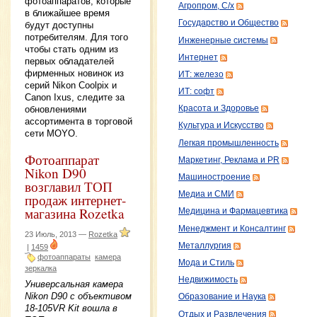
фотоаппаратов, которые
Агропром, С/х
в ближайшее время
Государство и Общество
будут доступны
потребителям. Для того
Инженерные системы
чтобы стать одним из
Интернет
первых обладателей
фирменных новинок из
ИТ: железо
серий Nikon Coolpix и
ИТ: софт
Canon Ixus, следите за
Красота и Здоровье
обновлениями
ассортимента в торговой
Культура и Искусство
сети MOYO.
Легкая промышленность
Фотоаппарат
Маркетинг, Реклама и PR
Nikon D90
Машиностроение
возглавил ТОП
Медиа и СМИ
продаж интернет-
магазина Rozetka
Медицина и Фармацевтика
Менеджмент и Консалтинг
23 Июль, 2013 —
Rozetka
Металлургия
|
1459
фотоаппараты
камера
Мода и Стиль
зеркалка
Недвижимость
Универсальная камера
Nikon D90 с объективом
Образование и Наука
18-105VR Kit вошла в
Отдых и Развлечения