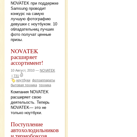
NOVATEK при поддержке
Samsung проводит
конкурс на самую
лучшую фотографию
девушки с ноутбуком. 10
обладательниц лучших
фото получат ценные
призы.
NOVATEK
расширяет
ассортимент!
10 Август, 2010 —
NOVATEK
|
731
ноутбуки
фотоаппараты
бытовая техника
техника
Компания NOVATEK
расширяет свою
деятельость. Теперь
NOVATEK— это не
только ноутбуки.
Поступление
автохолодильников
и термобоксов