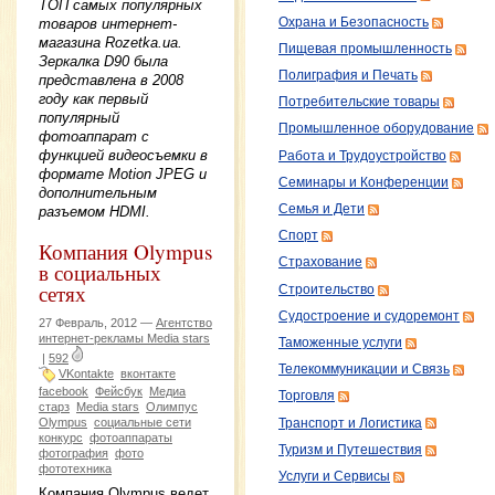
ТОП самых популярных
товаров интернет-
Охрана и Безопасность
магазина Rozetka.ua.
Пищевая промышленность
Зеркалка D90 была
Полиграфия и Печать
представлена в 2008
году как первый
Потребительские товары
популярный
Промышленное оборудование
фотоаппарат с
функцией видеосъемки в
Работа и Трудоустройство
формате Motion JPEG и
Семинары и Конференции
дополнительным
Семья и Дети
разъемом HDMI.
Спорт
Компания Olympus
Страхование
в социальных
сетях
Строительство
Судостроение и судоремонт
27 Февраль, 2012 —
Агентство
интернет-рекламы Media stars
Таможенные услуги
|
592
Телекоммуникации и Связь
VKontakte
вконтакте
facebook
Фейсбук
Медиа
Торговля
старз
Media stars
Олимпус
Olympus
социальные сети
Транспорт и Логистика
конкурс
фотоаппараты
Туризм и Путешествия
фотография
фото
фототехника
Услуги и Сервисы
Компания Olympus ведет