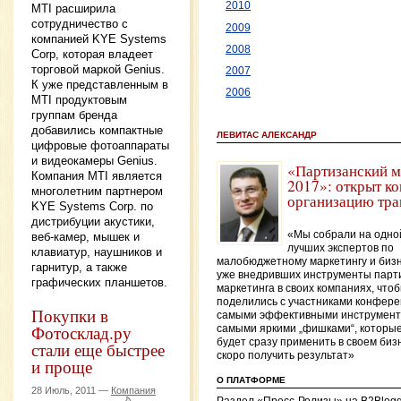
2010
MTI расширила
сотрудничество с
2009
компанией KYE Systems
2008
Corp, которая владеет
торговой маркой Genius.
2007
К уже представленным в
2006
MTI продуктовым
группам бренда
добавились компактные
ЛЕВИТАС АЛЕКСАНДР
цифровые фотоаппараты
и видеокамеры Genius.
«Партизанский м
Компания MTI является
2017»: открыт ко
многолетним партнером
организацию тра
KYE Systems Corp. по
дистрибуции акустики,
«Мы собрали на одно
веб-камер, мышек и
лучших экспертов по
клавиатур, наушников и
малобюджетному маркетингу и биз
гарнитур, а также
уже внедривших инструменты парт
графических планшетов.
маркетинга в своих компаниях, что
поделились с участниками конфер
Покупки в
самыми эффективными инструмент
Фотосклад.ру
самыми яркими „фишками“, которы
будет сразу применить в своем биз
стали еще быстрее
скоро получить результат»
и проще
О ПЛАТФОРМЕ
28 Июль, 2011 —
Компания