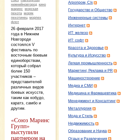
Агропром, С/х
нижнийновгород
кино
маринс
морская
Государство и Общество
пехота
моряк
пехотинец
морпех
Инженерные системы
флот
Интернет
26 февраля 2017
ИТ: железо
года в Нижнем
Новгороде
ИТ: софт
состоялся V
Красота и Здоровье
фестиваль по
восточным боевым
Культура и Искусство
единоборствам,
Легкая промышленность
который собрал
Маркетинг, Реклама и PR
более 150
участников –
Машиностроение
представителей
Медиа и СМИ
различных видов
боевых искусств,
Медицина и Фармацевтика
таким как кобудо,
Менеджмент и Консалтинг
каратэ, самбо и
другим.
Металлургия
Мода и Стиль
«Союз Маринс
Недвижимость
Групп»
выступили
Образование и Наука
партнером на
Отдых и Развлечения