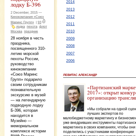
2014
лодку Б-396
2013
2 December, 2015 —
2012
Кинокомпания «Союз
Маринс Групп»
|
93
2011
лодка
пехота
флот
2010
Москва
праздник
28 ноября в честь
2009
праздника,
2008
посвященного 310-
летию морской
2007
пехоты России,
2006
руководство
кинокомпании
«Союз Маринс
ЛЕВИТАС АЛЕКСАНДР
Групп» подарило
своим сотрудникам
«Партизанский марке
познавательную
2017»: открыт конкур
экскурсию в музей
организацию трансля
— на легендарную
подводную лодку
«Мы собрали на одной сце
Б-396, которая
лучших экспертов по
находится в
малобюджетному маркетингу и бизнесмен
Музейно —
уже внедривших инструменты партизанск
мемориальном
маркетинга в своих компаниях, чтобы они
комплексе истории
поделились с участниками конференции