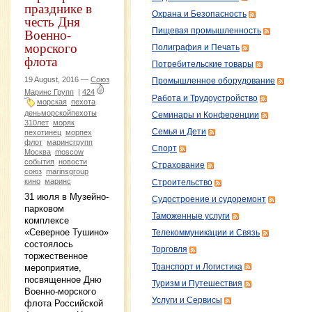
празднике в
Охрана и Безопасность
честь Дня
Военно-
Пищевая промышленность
морского
Полиграфия и Печать
флота
Потребительские товары
19 August, 2016 —
Союз
Промышленное оборудование
Маринс Групп
|
424
Работа и Трудоустройство
морская
пехота
деньморскойпехоты
Семинары и Конференции
310лет
моряк
Семья и Дети
пехотинец
морпех
флот
маринсгрупп
Спорт
Москва
moscow
события
новости
Страхование
союз
marinsgroup
кино
маринс
Строительство
31 июля в Музейно-
Судостроение и судоремонт
парковом
Таможенные услуги
комплексе
«Северное Тушино»
Телекоммуникации и Связь
состоялось
Торговля
торжественное
Транспорт и Логистика
мероприятие,
посвященное Дню
Туризм и Путешествия
Военно-морского
Услуги и Сервисы
флота Российской