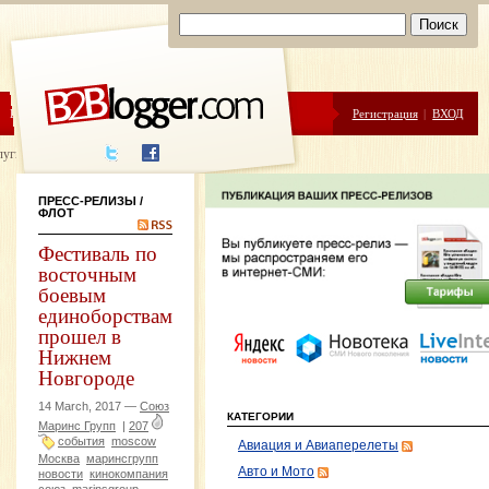
ЦЕНЫ
ПОМОЩЬ
Регистрация
|
ВХОД
луги написания
ПРЕСС-РЕЛИЗЫ
/
ФЛОТ
Фестиваль по
восточным
боевым
единоборствам
прошел в
Нижнем
Новгороде
14 March, 2017 —
Союз
КАТЕГОРИИ
Маринс Групп
|
207
события
moscow
Авиация и Авиаперелеты
Москва
маринсгрупп
Авто и Мото
новости
кинокомпания
союз
marinsgroup