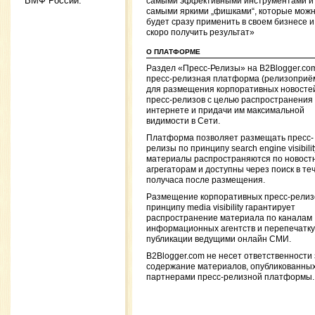
ВМФ России.
самыми эффективными инструментами и
самыми яркими „фишками“, которые мож
будет сразу применить в своем бизнесе и
скоро получить результат»
О ПЛАТФОРМЕ
Раздел «Пресс-Релизы» на B2Blogger.co
пресс-релизная платформа (релизоприё
для размещения корпоративных новосте
пресс-релизов с целью распространения 
интернете и придачи им максимальной
видимости в Сети.
Платформа позволяет размещать пресс-
релизы по принципу search engine visibility
материалы распространяются по новост
агрегаторам и доступны через поиск в те
получаса после размещения.
Размещение корпоративных пресс-релиз
принципу media visibility гарантирует
распространение материала по каналам
информационных агентств и перепечатку
публикации ведущими онлайн СМИ.
B2Blogger.com не несет ответственности 
содержание материалов, опубликованны
партнерами пресс-релизной платформы.