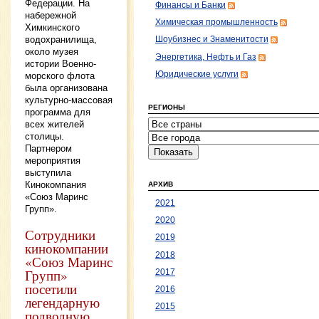
Федерации. На
Финансы и Банки
набережной
Химическая промышленность
Химкинского
водохранилища,
Шоубизнес и Знаменитости
около музея
Энергетика, Нефть и Газ
истории Военно-
Юридические услуги
морского флота
была организована
культурно-массовая
РЕГИОНЫ
программа для
всех жителей
столицы.
Партнером
мероприятия
выступила
Кинокомпания
АРХИВ
«Союз Маринс
2021
Групп».
2020
Сотрудники
2019
кинокомпании
2018
«Союз Маринс
Групп»
2017
посетили
2016
легендарную
2015
подводную