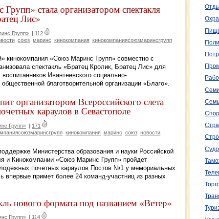
Групп» стала организатором спектакля
Отды
ратец Лис»
Охра
Пище
инс Групп»
|
112
овости
союз
маринс
кинокомпания
кинокомпаниясоюзмаринсгрупп
Поли
Потр
й» кинокомпания «Союз Маринс Групп» совместно с
Пром
анизовала спектакль «Братец Кролик, Братец Лис» для
 воспитанников Ивантеевского социально-
Рабо
 общественной благотворительной организации «Благо».
Семи
ит организатором Всероссийского слета
Семь
очетных караулов в Севастополе
Спор
Стра
нс Групп»
|
171
омпаниясоюзмаринсгрупп
кинокомпания
маринс
союз
новости
Стро
Судо
 поддержке Министерства образования и науки Российской
я и Кинокомпании «Союз Маринс Групп» пройдет
Тамо
олодежных почетных караулов Постов №1 у мемориальных
Теле
ь впервые примет более 24 команд-участниц из разных
Торг
Тран
кль нового формата под названием «Ветер»
Тури
нс Групп»
|
114