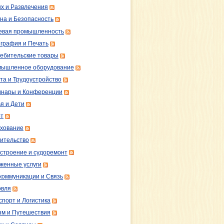
х и Развлечения
на и Безопасность
вая промышленность
графия и Печать
ебительские товары
ышленное оборудование
та и Трудоустройство
нары и Конференции
я и Дети
т
хование
ительство
строение и судоремонт
женные услуги
коммуникации и Связь
овля
спорт и Логистика
зм и Путешествия