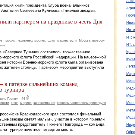
Авто
ентация книги президента Клуба военачальников
Агро
 Анатолия Сергеевича Куликова «Тяжелые звезды».
Госу
или партнером на празднике в честь Дня
Инже
Инте
ИТ: 
лет
моряк
пехотинец
морпех
флот
маринсгрупп
Москва
moscow
ИТ: 
ринс
е «Северное Тушино» состоялось торжественное
Крас
-морского флота Российской Федерации. На набережной
Куль
зея истории Военно-морского флота была организована
Легк
ех жителей столицы. Партнером мероприятия выступила
Марк
Маш
 в пятерке сильнейших команд
о турнира
Меди
Меди
инс Групп»
|
44
овости
союз
маринс
кинокомпания
кинокомпаниясоюзмаринсгрупп
Мене
Мета
овороссийске Краснодарского края состоялся финальный
Мода
шие звезды светят малым», участие в котором приняли
нственный представитель Нижнего Новгорода — команда
Недв
 на турнире почетное четвертое место.
Обра