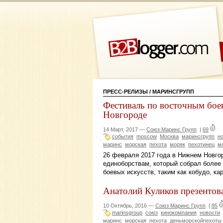
ПРЕСС-РЕЛИЗЫ
/ МАРИНСГРУПП
Фестиваль по восточным бо
Новгороде
14 Март, 2017 —
Союз Маринс Групп
|
69
события
moscow
Москва
маринсгрупп
н
маринс
морская
пехота
моряк
пехотинец
м
26 февраля 2017 года в Нижнем Новго
единоборствам, который собрал более
боевых искусств, таким как кобудо, ка
Анатолий Куликов презентов
10 Октябрь, 2016 —
Союз Маринс Групп
|
85
marinsgroup
союз
кинокомпания
новости
маринс
морская
пехота
деньморскойпехоты