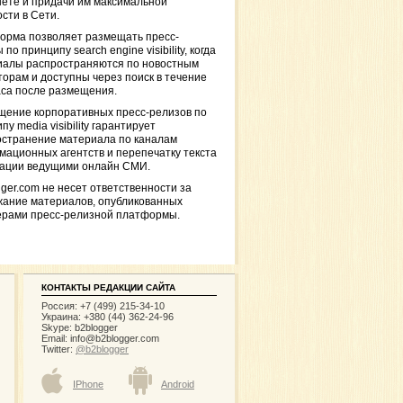
ете и придачи им максимальной
сти в Сети.
орма позволяет размещать пресс-
 по принципу search engine visibility, когда
иалы распространяются по новостным
торам и доступны через поиск в течение
са после размещения.
щение корпоративных пресс-релизов по
пу media visibility гарантирует
остранение материала по каналам
ационных агентств и перепечатку текста
кации ведущими онлайн СМИ.
ger.com не несет ответственности за
жание материалов, опубликованных
ерами пресс-релизной платформы.
КОНТАКТЫ РЕДАКЦИИ САЙТА
Россия: +7 (499) 215-34-10
Украина: +380 (44) 362-24-96
Skype: b2blogger
Email:
info@b2blogger.com
Twitter:
@b2blogger
IPhone
Android