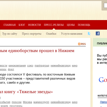
ГЛАВНАЯ
БЛОГ
НОВОСТИ
ПРЕСС-РЕЛИЗЫ
ЦЕНЫ
ПОМОЩЬ
Тур по сайту
Пресс-портреты
Ошибки
Услуги написания
евым единоборствам прошел в Нижнем
овости
кинокомпания
союз
marinsgroup
нижнийновгород
кино
орпех
флот
роде состоялся V фестиваль по восточным боевым
 150 участников – представителей различных видов
ратэ, самбо и другим.
ал книгу «Тяжелые звезды»
КАТЕГ
Авиа
события
moscow
Москва
маринсгрупп
нижнийновгород
кино
моряк
пехотинец