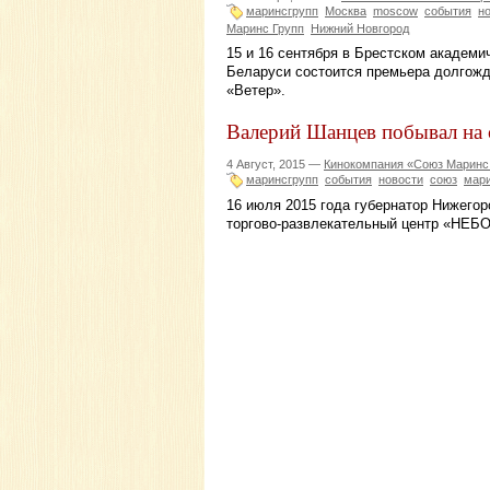
маринсгрупп
Москва
moscow
события
н
Маринс Групп
Нижний Новгород
15 и 16 сентября в Брестском академ
Беларуси состоится премьера долгожд
«Ветер».
Валерий Шанцев побывал на 
4 Август, 2015 —
Кинокомпания «Союз Маринс
маринсгрупп
события
новости
союз
мар
16 июля 2015 года губернатор Нижего
торгово-развлекательный центр «НЕБО