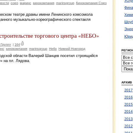
Услу
овости
союз
маринс
кинокомпания
marinsgroup
Кинокомпания Союз
Фина
ическом театре драмы имени Ленинского комсомола
Хими
анного музыкально-хореографического спектакля
Шоуб
Энер
строительстве торгового центра «НЕБО»
Юрид
 Групп»
|
164
инс
кинокомпания
marinsgroup
Небо
Нижний Новгород
РЕГИО
родской области Валерий Шанцев посетил строящийся
» на пл. Лядова.
АРХИВ
2017
2016
2015
2014
2013
2012