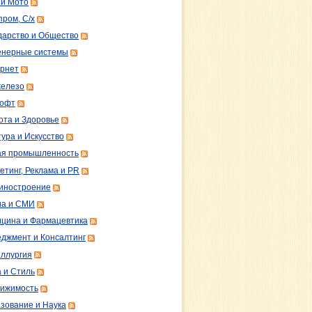
 и Мото
пром, С/х
дарство и Общество
нерные системы
рнет
железо
софт
ота и Здоровье
тура и Искусство
ая промышленность
етинг, Реклама и PR
иностроение
а и СМИ
цина и Фармацевтика
джмент и Консалтинг
ллургия
 и Стиль
ижимость
зование и Наука