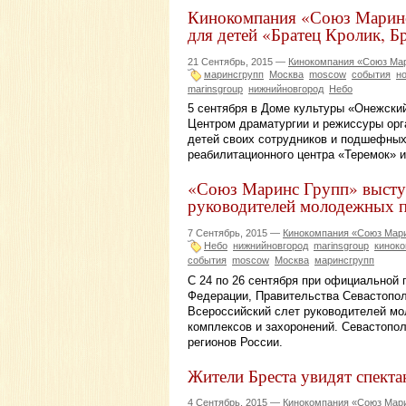
Кинокомпания «Союз Маринс 
для детей «Братец Кролик, Б
21 Сентябрь, 2015 —
Кинокомпания «Союз Мар
маринсгрупп
Москва
moscow
события
н
marinsgroup
нижнийновгород
Небо
5 сентября в Доме культуры «Онежски
Центром драматургии и режиссуры орг
детей своих сотрудников и подшефных
реабилитационного центра «Теремок» и
«Союз Маринс Групп» выступ
руководителей молодежных п
7 Сентябрь, 2015 —
Кинокомпания «Союз Мари
Небо
нижнийновгород
marinsgroup
кинок
события
moscow
Москва
маринсгрупп
С 24 по 26 сентября при официальной
Федерации, Правительства Севастопол
Всероссийский слет руководителей м
комплексов и захоронений. Севастопол
регионов России.
Жители Бреста увидят спекта
4 Сентябрь, 2015 —
Кинокомпания «Союз Мари