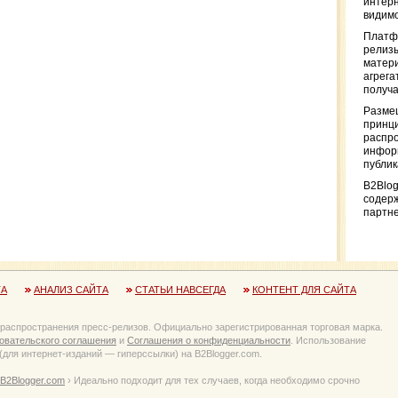
интерн
видимо
Платф
релизы
матер
агрега
получа
Разме
принци
распр
информ
публи
B2Blog
содер
партн
ТА
АНАЛИЗ САЙТА
СТАТЬИ НАВСЕГДА
КОНТЕНТ ДЛЯ САЙТА
 распространения пресс-релизов. Официально зарегистрированная торговая марка.
овательского соглашения
и
Соглашения о конфиденциальности
. Использование
для интернет-изданий — гиперссылки) на B2Blogger.com.
B2Blogger.com
› Идеально подходит для тех случаев, когда необходимо срочно