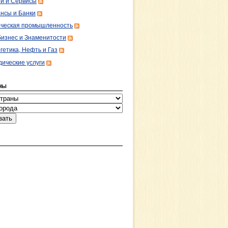
ги и Сервисы
нсы и Банки
ческая промышленность
изнес и Знаменитости
гетика, Нефть и Газ
ические услуги
НЫ