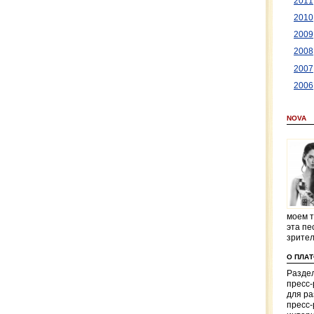
2011
2010
2009
2008
2007
2006
NOVA
моем т
эта пе
зрите
О ПЛА
Раздел
пресс
для р
пресс-