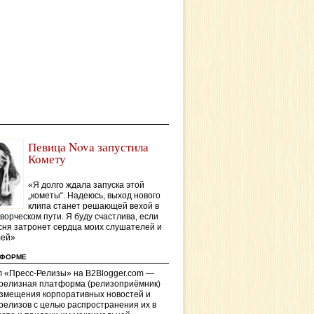
Певица Nova запустила
Комету
«Я долго ждала запуска этой
„кометы“. Надеюсь, выход нового
клипа станет решающей вехой в
ворческом пути. Я буду счастлива, если
сня затронет сердца моих слушателей и
лей»
ТФОРМЕ
 «Пресс-Релизы» на B2Blogger.com —
-релизная платформа (релизоприёмник)
азмещения корпоративных новостей и
релизов с целью распространения их в