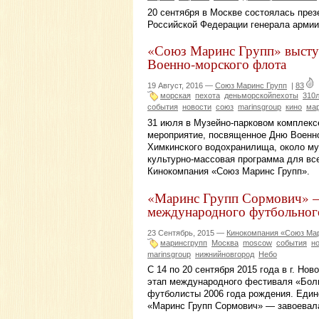
20 сентября в Москве состоялась през
Российской Федерации генерала армии
«Союз Маринс Групп» выступ
Военно-морского флота
19 Август, 2016 —
Союз Маринс Групп
|
83
морская
пехота
деньморскойпехоты
310
события
новости
союз
marinsgroup
кино
ма
31 июля в Музейно-парковом комплекс
мероприятие, посвященное Дню Военно
Химкинского водохранилища, около му
культурно-массовая программа для вс
Кинокомпания «Союз Маринс Групп».
«Маринс Групп Сормович» —
международного футбольног
23 Сентябрь, 2015 —
Кинокомпания «Союз Мар
маринсгрупп
Москва
moscow
события
н
marinsgroup
нижнийновгород
Небо
C 14 по 20 сентября 2015 года в г. Н
этап международного фестиваля «Боль
футболисты 2006 года рождения. Еди
«Маринс Групп Сормович» — завоевала