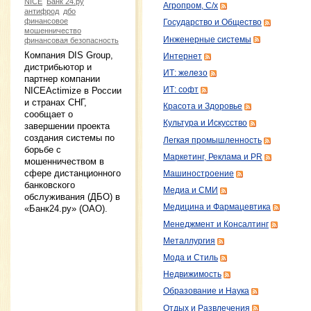
NICE
Банк 24.ру
Агропром, С/х
антифрод
дбо
финансовое
Государство и Общество
мошенничество
Инженерные системы
финансовая безопасность
Компания DIS Group,
Интернет
дистрибьютор и
ИТ: железо
партнер компании
ИТ: софт
NICEActimize в России
и странах СНГ,
Красота и Здоровье
сообщает о
Культура и Искусство
завершении проекта
создания системы по
Легкая промышленность
борьбе с
Маркетинг, Реклама и PR
мошенничеством в
сфере дистанционного
Машиностроение
банковского
Медиа и СМИ
обслуживания (ДБО) в
Медицина и Фармацевтика
«Банк24.ру» (ОАО).
Менеджмент и Консалтинг
Металлургия
Мода и Стиль
Недвижимость
Образование и Наука
Отдых и Развлечения