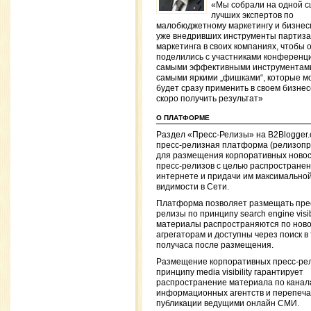
«Мы собрали на одной с
лучших экспертов по
малобюджетному маркетингу и бизнес
уже внедривших инструменты партиза
маркетинга в своих компаниях, чтобы 
поделились с участниками конференц
самыми эффективными инструментам
самыми яркими „фишками“, которые м
будет сразу применить в своем бизнес
скоро получить результат»
О ПЛАТФОРМЕ
Раздел «Пресс-Релизы» на B2Blogger
пресс-релизная платформа (релизопр
для размещения корпоративных новос
пресс-релизов с целью распространен
интернете и придачи им максимально
видимости в Сети.
Платформа позволяет размещать пре
релизы по принципу search engine visibi
материалы распространяются по нов
агрегаторам и доступны через поиск в
получаса после размещения.
Размещение корпоративных пресс-ре
принципу media visibility гарантирует
распространение материала по канал
информационных агентств и перепечат
публикации ведущими онлайн СМИ.