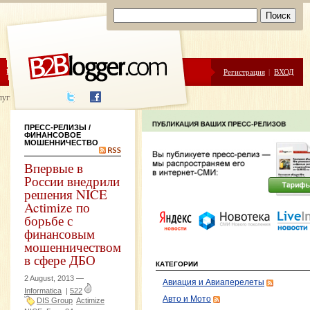
ЦЕНЫ
ПОМОЩЬ
Регистрация
|
ВХОД
луги написания
ПРЕСС-РЕЛИЗЫ
/
ФИНАНСОВОЕ
МОШЕННИЧЕСТВО
Впервые в
России внедрили
решения NICE
Actimize по
борьбе с
финансовым
мошенничеством
в сфере ДБО
КАТЕГОРИИ
2 August, 2013 —
Авиация и Авиаперелеты
Informatica
|
522
Авто и Мото
DIS Group
Actimize