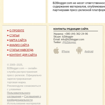
B2Blogger.com не несет ответственнос
содержание материалов, опубликован
партнерами пресс-релизной платфор
КОНТАКТЫ РЕДАКЦИИ САЙТА
О ПРОЕКТЕ
Украина: +380 (44) 362-24-96
СТАТЬИ
Skype: b2blogger
Email:
info@b2blogger.com
КАРТА САЙТА
Twitter:
@b2blogger
АНАЛИЗ САЙТА
СТАТЬИ НАВСЕГДА
IPhone
Android
КОНТЕНТ ДЛЯ САЙТА
© 2005−2025,
B2Blogger.com — онлайн-
служба распространения
пресс-релизов. Официально
зарегистрированная
торговая марка.
Рекомендуем ознакомиться
с уловиями
Пользовательского
соглашения
и
Соглашения о
конфиденциальности
.
Использование материалов