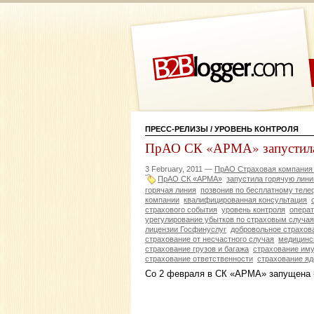
ПРЕСС-РЕЛИЗЫ
/ УРОВЕНЬ КОНТРОЛЯ
ПрАО СК «АРМА» запустила 
3 February, 2011 —
ПрАО Страховая компани
ПрАО СК «АРМА»
запустила горячую лин
горячая линия
позвонив по бесплатному теле
компании
квалифицированная консультация
страхового события
уровень контроля
операт
урегулирование убытков по страховым случа
лицензии Госфинуслуг
добровольное страхов
страхование от несчастного случая
медицинс
страхование грузов и багажа
страхование им
страхование ответственности
страхование яд
Со 2 февраля в СК «АРМА» запущена 