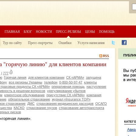
ГЛАВНАЯ
БЛОГ
НОВОСТИ
ПРЕСС-РЕЛИЗЫ
ЦЕНЫ
ПОМОЩЬ
Тур по сайту
Пресс-портреты
Ошибки
Услуги написания
"горячую линию" для клиентов компании
я
|
777
ию
Горячая линия
для клиентов компании
СК «АРМА»
запущена
фону
все регионы Украины
телефон
0-800-50-97-47
клиенты
страховые продукты СК «АРМА»
оперативная помощь
наступление
ивность в решении вопросов
урегулирование убытков
ям
клиентское обслуживание
присутствие СК «АРМА»
компания
ание
обязательное страхование
журнал «Insurance TOP»
кое страхование
ДМС
страхованию медицинских расходов
ОСАГО
ущества
КАСКО
страхование грузов
страхование автотранспорта
ерных рисков
«горячая линия».
КАТЕГ
Авиа