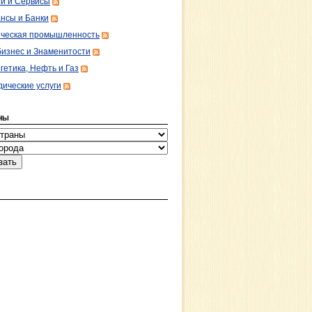
ги и Сервисы
нсы и Банки
ческая промышленность
изнес и Знаменитости
гетика, Нефть и Газ
ические услуги
НЫ