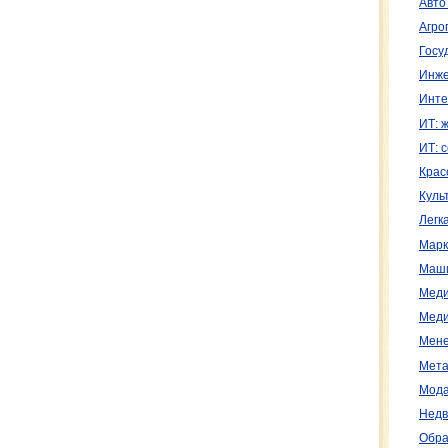
Авто
Агро
Госу
Инже
Инте
ИТ: 
ИТ: 
Крас
Куль
Легк
Марк
Маш
Меди
Меди
Мене
Мета
Мода
Недв
Обра