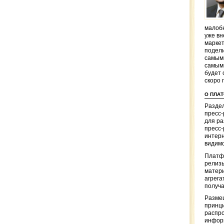
малобю
уже вн
маркет
подели
самым
самым
будет 
скоро 
О ПЛА
Раздел
пресс
для р
пресс-
интерн
видимо
Платф
релизы
матер
агрега
получа
Разме
принци
распр
информ