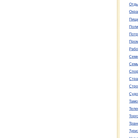
Отды
Охра
Пище
Поли
Потр
Пром
Рабо
Семи
Семь
Спор
Стра
Стро
Судо
Тамо
Теле
Торг
Тран
Тури