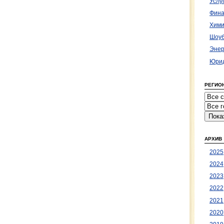
Услу
Фина
Хими
Шоуб
Энер
Юрид
РЕГИО
АРХИВ
2025
2024
2023
2022
2021
2020