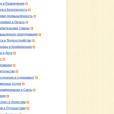
х и Развлечения
на и Безопасность
вая промышленность
графия и Печать
ебительские товары
ышленное оборудование
та и Трудоустройство
нары и Конференции
я и Дети
т
хование
ительство
строение и судоремонт
женные услуги
коммуникации и Связь
овля
спорт и Логистика
зм и Путешествия