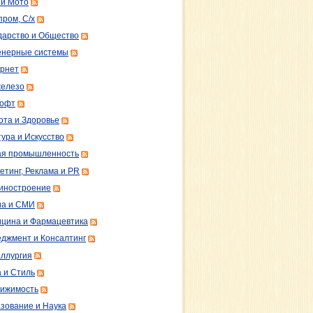
 и Мото
пром, С/х
дарство и Общество
нерные системы
рнет
железо
софт
ота и Здоровье
тура и Искусство
ая промышленность
етинг, Реклама и PR
иностроение
а и СМИ
цина и Фармацевтика
джмент и Консалтинг
ллургия
 и Стиль
ижимость
зование и Наука