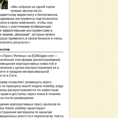
«Мы собрали на одной сцене
лучших экспертов по
джетному маркетингу и бизнесменов,
едривших инструменты партизанского
инга в своих компаниях, чтобы они
лись с участниками конференции
и эффективными инструментами и
и яркими „фишками“, которые можно
сразу применить в своем бизнесе и очень
получить результат»
ТФОРМЕ
 «Пресс-Релизы» на B2Blogger.com —
-релизная платформа (релизоприёмник)
азмещения корпоративных новостей и
релизов с целью распространения их в
ете и придачи им максимальной
сти в Сети.
орма позволяет размещать пресс-
 по принципу search engine visibility, когда
иалы распространяются по новостным
торам и доступны через поиск в течение
са после размещения.
щение корпоративных пресс-релизов по
пу media visibility гарантирует
остранение материала по каналам
ационных агентств и перепечатку текста