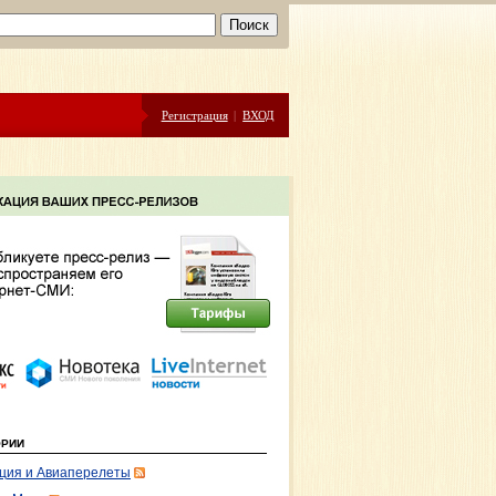
Регистрация
|
ВХОД
ОРИИ
ция и Авиаперелеты