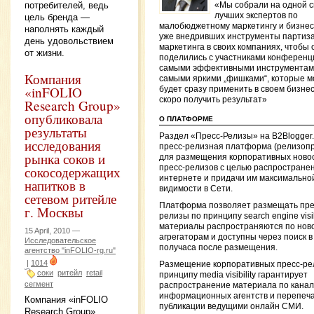
потребителей, ведь
«Мы собрали на одной 
лучших экспертов по
цель бренда —
малобюджетному маркетингу и бизнес
наполнять каждый
уже внедривших инструменты партиза
день удовольствием
маркетинга в своих компаниях, чтобы 
от жизни.
поделились с участниками конференц
самыми эффективными инструментам
Компания
самыми яркими „фишками“, которые 
«inFOLIO
будет сразу применить в своем бизнес
скоро получить результат»
Research Group»
опубликовала
О ПЛАТФОРМЕ
результаты
Раздел «Пресс-Релизы» на B2Blogger
исследования
пресс-релизная платформа (релизоп
рынка соков и
для размещения корпоративных ново
пресс-релизов с целью распространен
сокосодержащих
интернете и придачи им максимально
напитков в
видимости в Сети.
сетевом ритейле
Платформа позволяет размещать пре
г. Москвы
релизы по принципу search engine visibi
материалы распространяются по нов
15 April, 2010 —
агрегаторам и доступны через поиск в
Исследовательское
получаса после размещения.
агентство "inFOLIO-rg.ru"
|
1014
Размещение корпоративных пресс-ре
соки
ритейл
retail
принципу media visibility гарантирует
сегмент
распространение материала по кана
информационных агентств и перепеча
Компания «inFOLIO
публикации ведущими онлайн СМИ.
Research Group»