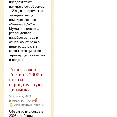
предпочитают
покупать сок объемом
1-2 л., в то время как
женщины чаще
приобретают сок
объемом 0,5-2 л.
Мужская половина
респондентов
приобретает сок в
основном от раза в
неделю до раза в
месяц, женщины же -
преимущественно раз
в неделю.
Рынок соков в
России в 2008 г.
показал
отрицательную
динамику
5 February, 2009 —
BusinesStat
|
2269
соки
нектары
напитки
Объем рынка соков в
2008 г. в России в