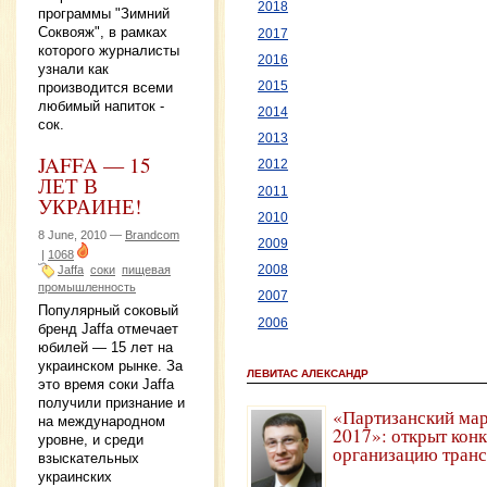
2018
программы "Зимний
Соквояж", в рамках
2017
которого журналисты
2016
узнали как
2015
производится всеми
любимый напиток -
2014
сок.
2013
JAFFA — 15
2012
ЛЕТ В
2011
УКРАИНЕ!
2010
8 June, 2010 —
Brandcom
2009
|
1068
Jaffa
соки
пищевая
2008
промышленность
2007
Популярный соковый
2006
бренд Jaffa отмечает
юбилей — 15 лет на
украинском рынке. За
ЛЕВИТАС АЛЕКСАНДР
это время соки Jaffa
получили признание и
«Партизанский мар
на международном
2017»: открыт конк
уровне, и среди
организацию тран
взыскательных
украинских