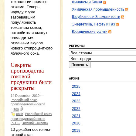
технологии прямого
Финансы и Банки
отжима. Теперь,
Химическая промышленность
наряду с уже
завоевавшим
Шоубизнес и Знаменитости
популярность
Энергетика, Нефть и Газ
томатным соком,
Юридические услуги
потребители смогут
насладиться
отменным вкусом
РЕГИОНЫ
нового стопроцентного
яблочного сока.
Секреты
производства
соковой
АРХИВ
продукции были
раскрыты
2025
2024
14 December, 2010 —
Российский союз
2023
производителей соков
2022
|
800
соки
Российский союз
2021
производителей соков
РСПС
Зимний Соквояж
2020
10 декабря состоялся
2019
второй этап