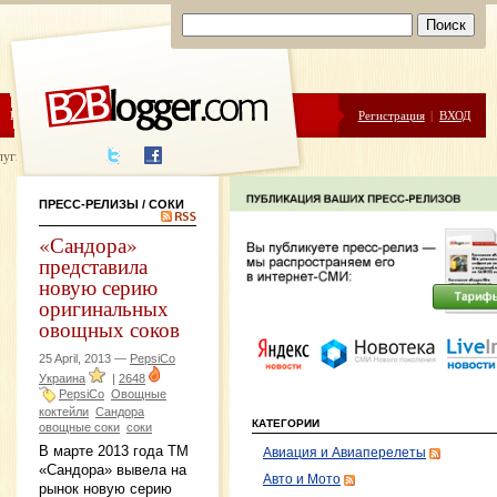
ЦЕНЫ
ПОМОЩЬ
Регистрация
|
ВХОД
луги написания
ПРЕСС-РЕЛИЗЫ
/ СОКИ
«Сандора»
представила
новую серию
оригинальных
овощных соков
25 April, 2013 —
PepsiCo
Украина
|
2648
PepsiCo
Овощные
коктейли
Сандора
КАТЕГОРИИ
овощные соки
соки
В марте 2013 года ТМ
Авиация и Авиаперелеты
«Сандора» вывела на
Авто и Мото
рынок новую серию