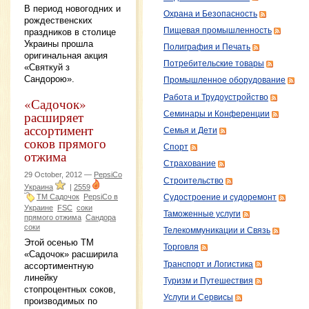
В период новогодних и
Охрана и Безопасность
рождественских
Пищевая промышленность
праздников в столице
Украины прошла
Полиграфия и Печать
оригинальная акция
Потребительские товары
«Святкуй з
Сандорою».
Промышленное оборудование
Работа и Трудоустройство
«Садочок»
расширяет
Семинары и Конференции
ассортимент
Семья и Дети
соков прямого
Спорт
отжима
Страхование
29 October, 2012 —
PepsiCo
Строительство
Украина
|
2559
ТМ Садочок
PepsiCo в
Судостроение и судоремонт
Украине
FSC
соки
Таможенные услуги
прямого отжима
Сандора
соки
Телекоммуникации и Связь
Этой осенью ТМ
Торговля
«Садочок» расширила
Транспорт и Логистика
ассортиментную
линейку
Туризм и Путешествия
стопроцентных соков,
Услуги и Сервисы
производимых по