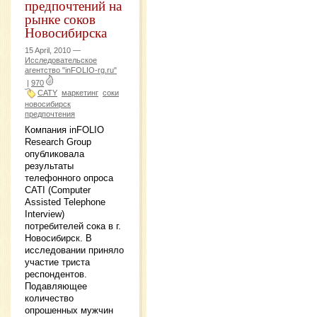
предпочтений на
рынке соков
Новосибирска
15 April, 2010 —
Исследовательское
агентство "inFOLIO-rg.ru"
|
970
CATY
маркетинг
соки
новосибирск
предпочтения
Компания inFOLIO
Research Group
опубликовала
результаты
телефонного опроса
CATI (Computer
Assisted Telephone
Interview)
потребителей сока в г.
Новосибирск. В
исследовании приняло
участие триста
респондентов.
Подавляющее
количество
опрошенных мужчин