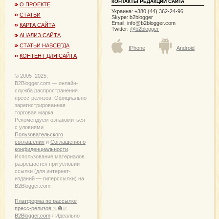
КОНТАКТЫ РЕДАКЦИИ САЙТА
О ПРОЕКТЕ
Украина: +380 (44) 362-24-96
СТАТЬИ
Skype: b2blogger
Email:
info@b2blogger.com
КАРТА САЙТА
Twitter:
@b2blogger
АНАЛИЗ САЙТА
СТАТЬИ НАВСЕГДА
IPhone
Android
КОНТЕНТ ДЛЯ САЙТА
© 2005−2025,
B2Blogger.com — онлайн-
служба распространения
пресс-релизов. Официально
зарегистрированная
торговая марка.
Рекомендуем ознакомиться
с уловиями
Пользовательского
соглашения
и
Соглашения о
конфиденциальности
.
Использование материалов
разрешается при условии
ссылки (для интернет-
изданий — гиперссылки) на
B2Blogger.com.
Платформа по рассылке
пресс-релизов ☜❶☞
B2Blogger.com
› Идеально