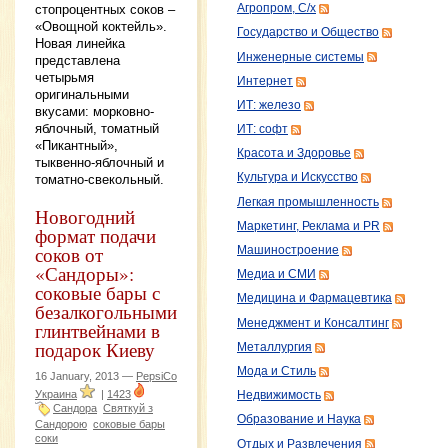
Агропром, С/х
стопроцентных соков –
«Овощной коктейль».
Государство и Общество
Новая линейка
Инженерные системы
представлена
четырьмя
Интернет
оригинальными
ИТ: железо
вкусами: морковно-
яблочный, томатный
ИТ: софт
«Пикантный»,
Красота и Здоровье
тыквенно-яблочный и
Культура и Искусство
томатно-свекольный.
Легкая промышленность
Новогодний
Маркетинг, Реклама и PR
формат подачи
соков от
Машиностроение
«Сандоры»:
Медиа и СМИ
соковые бары с
Медицина и Фармацевтика
безалкогольными
Менеджмент и Консалтинг
глинтвейнами в
подарок Киеву
Металлургия
Мода и Стиль
16 January, 2013 —
PepsiCo
Украина
|
1423
Недвижимость
Сандора
Святкуй з
Образование и Наука
Сандорою
соковые бары
соки
Отдых и Развлечения