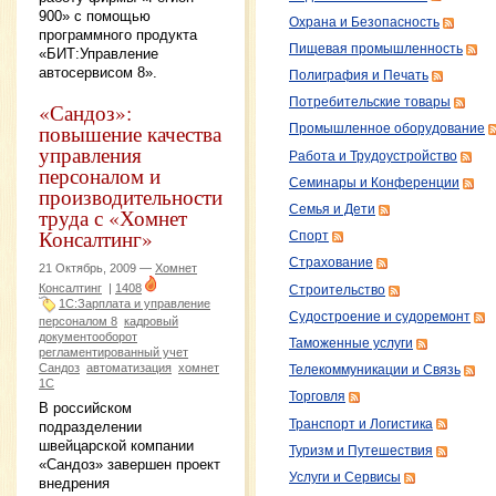
900» с помощью
Охрана и Безопасность
программного продукта
Пищевая промышленность
«БИТ:Управление
автосервисом 8».
Полиграфия и Печать
Потребительские товары
«Сандоз»:
повышение качества
Промышленное оборудование
управления
Работа и Трудоустройство
персоналом и
Семинары и Конференции
производительности
Семья и Дети
труда с «Хомнет
Консалтинг»
Спорт
Страхование
21 Октябрь, 2009 —
Хомнет
Консалтинг
|
1408
Строительство
1С:Зарплата и управление
Судостроение и судоремонт
персоналом 8
кадровый
документооборот
Таможенные услуги
регламентированный учет
Сандоз
автоматизация
хомнет
Телекоммуникации и Связь
1С
Торговля
В российском
Транспорт и Логистика
подразделении
швейцарской компании
Туризм и Путешествия
«Сандоз» завершен проект
Услуги и Сервисы
внедрения