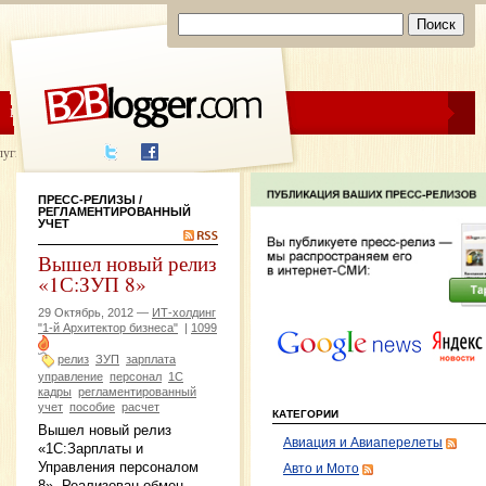
ЦЕНЫ
ПОМОЩЬ
луги написания
ПРЕСС-РЕЛИЗЫ
/
РЕГЛАМЕНТИРОВАННЫЙ
УЧЕТ
Вышел новый релиз
«1С:ЗУП 8»
29 Октябрь, 2012 —
ИТ-холдинг
"1-й Архитектор бизнеса"
|
1099
релиз
ЗУП
зарплата
управление
персонал
1С
кадры
регламентированный
учет
пособие
расчет
КАТЕГОРИИ
Вышел новый релиз
Авиация и Авиаперелеты
«1С:Зарплаты и
Управления персоналом
Авто и Мото
8». Реализован обмен