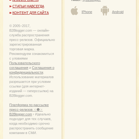
СТАТЬИ НАВСЕГДА
IPhone
Android
КОНТЕНТ ДЛЯ САЙТА
© 2005−2017,
B2Blogger.com — онлайн-
служба распространения
пресс-релизов. Официально
зарегистрированная
торговая марка.
Рекомендуем ознакомиться
с уловиями
Пользовательского
соглашения
и
Соглашения о
конфиденциальности
.
Использование материалов
разрешается при условии
ссылки (для интернет-
изданий — гиперссылки) на
B2Blogger.com.
Платформа по рассылке
пресс-релизов ☜❶☞
B2Blogger.com
› Идеально
подходит для тех случаев,
когда необходимо срочно
распространить сообщение
компании в СМИ.