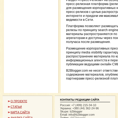
Раздел «Пресс-Релизы» на B2Blo
пресс-релизная платформа (рели
для размещения корпоративных н
пресс-релизов с целью распростр
интернете и придачи им максима
видимости в Сети.
Платформа позволяет размещать
релизы по принципу search engine vi
материалы распространяются по
агрегаторам и доступны через пои
получаса после размещения.
Размещение корпоративных пресс
принципу media visibility гарантир
распространение материала по к
информационных агентств и пере
публикации ведущими онлайн СМ
B2Blogger.com не несет ответстве
содержание материалов, опублик
партнерами пресс-релизной пла
КОНТАКТЫ РЕДАКЦИИ САЙТА
О ПРОЕКТЕ
Россия: +7 (499) 215-34-10
СТАТЬИ
Украина: +380 (44) 362-24-96
Skype: b2blogger
КАРТА САЙТА
Email:
info@b2blogger.com
Twitter:
@b2blogger
АНАЛИЗ САЙТА