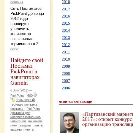
2018
регионы
Сеть Постаматов
2017
PickPoint до конца
2016
2012 года
планирует
2015
увеличить
2014
количество
2013
посылочных
терминалов в 2
2012
раза.
2011
Найдите свой
2010
Постамат
2009
PickPoint в
2008
навигаторах
Garmin
2007
2006
6 July, 2012 —
PickPoint
|
600
посылочный
ЛЕВИТАС АЛЕКСАНДР
теринал
почтамат
постамат
PickPoint
«Партизанский маркет
доставка для
интернет магазинов
2017»: открыт конкурс
навигация
как найти
организацию трансляц
пункт выдачи
пункты
выдачи
пункты