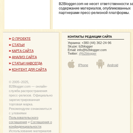
B2Blogger.com не несет ответственности з
содержание материалов, опубликованных
партнерами пресс-релизной платформы.
КОНТАКТЫ РЕДАКЦИИ САЙТА
О ПРОЕКТЕ
Украина: +380 (44) 362-24-96
СТАТЬИ
Skype: b2blogger
Email:
info@b2blogger.com
КАРТА САЙТА
Twitter:
@b2blogger
АНАЛИЗ САЙТА
СТАТЬИ НАВСЕГДА
IPhone
Android
КОНТЕНТ ДЛЯ САЙТА
© 2005−2025,
B2Blogger.com — онлайн-
служба распространения
пресс-релизов. Официально
зарегистрированная
торговая марка.
Рекомендуем ознакомиться
с уловиями
Пользовательского
соглашения
и
Соглашения о
конфиденциальности
.
Использование материалов