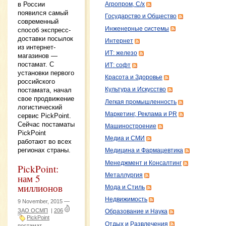
в России
Агропром, С/х
появился самый
Государство и Общество
современный
Инженерные системы
способ экспресс-
доставки посылок
Интернет
из интернет-
ИТ: железо
магазинов —
постамат. С
ИТ: софт
установки первого
Красота и Здоровье
российского
постамата, начал
Культура и Искусство
свое продвижение
Легкая промышленность
логистический
Маркетинг, Реклама и PR
сервис PickPoint.
Сейчас постаматы
Машиностроение
PickPoint
Медиа и СМИ
работают во всех
регионах страны.
Медицина и Фармацевтика
Менеджмент и Консалтинг
PickPoint:
Металлургия
нам 5
миллионов
Мода и Стиль
Недвижимость
9 November, 2015 —
ЗАО ОСМП
|
206
Образование и Наука
PickPoint
Отдых и Развлечения
постамат