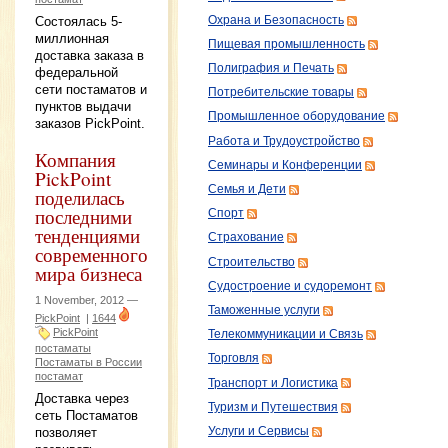
Состоялась 5-
Охрана и Безопасность
миллионная
Пищевая промышленность
доставка заказа в
Полиграфия и Печать
федеральной
сети постаматов и
Потребительские товары
пунктов выдачи
Промышленное оборудование
заказов PickPoint.
Работа и Трудоустройство
Компания
Семинары и Конференции
PickPoint
Семья и Дети
поделилась
последними
Спорт
тенденциями
Страхование
современного
Строительство
мира бизнеса
Судостроение и судоремонт
1 November, 2012 —
Таможенные услуги
PickPoint
|
1644
PickPoint
Телекоммуникации и Связь
постаматы
Торговля
Постаматы в России
постамат
Транспорт и Логистика
Доставка через
Туризм и Путешествия
сеть Постаматов
позволяет
Услуги и Сервисы