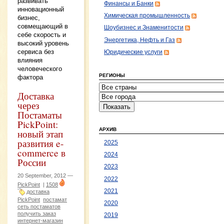
развивать
Финансы и Банки
инновационный
Химическая промышленность
бизнес,
совмещающий в
Шоубизнес и Знаменитости
себе скорость и
Энергетика, Нефть и Газ
высокий уровень
сервиса без
Юридические услуги
влияния
человеческого
РЕГИОНЫ
фактора
Доставка
через
Постаматы
PickPoint:
АРХИВ
новый этап
развития e-
2025
commerce в
2024
России
2023
20 September, 2012 —
2022
PickPoint
|
1508
2021
доставка
PickPoint
постамат
2020
сеть постаматов
получить заказ
2019
интернет-магазин