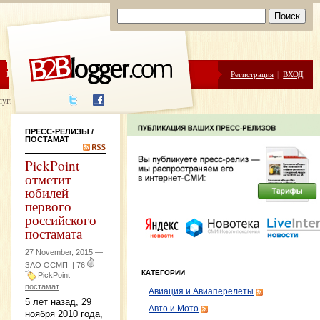
ЦЕНЫ
ПОМОЩЬ
Регистрация
|
ВХОД
луги написания
ПРЕСС-РЕЛИЗЫ
/
ПОСТАМАТ
PickPoint
отметит
юбилей
первого
российского
постамата
27 November, 2015 —
ЗАО ОСМП
|
76
КАТЕГОРИИ
PickPoint
постамат
Авиация и Авиаперелеты
5 лет назад, 29
Авто и Мото
ноября 2010 года,