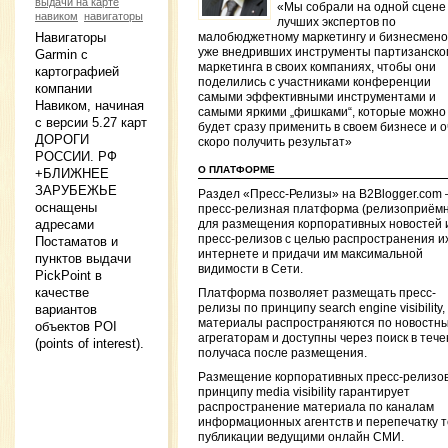
выдачи на карте
«Мы собрали на одной сцене
навиком
навигаторы
лучших экспертов по
Навигаторы
малобюджетному маркетингу и бизнесмено
уже внедривших инструменты партизанско
Garmin c
маркетинга в своих компаниях, чтобы они
картографией
поделились с участниками конференции
компании
самыми эффективными инструментами и
Навиком, начиная
самыми яркими „фишками“, которые можно
с версии 5.27 карт
будет сразу применить в своем бизнесе и 
ДОРОГИ
скоро получить результат»
РОССИИ. РФ
О ПЛАТФОРМЕ
+БЛИЖНЕЕ
ЗАРУБЕЖЬЕ
Раздел «Пресс-Релизы» на B2Blogger.com
оснащены
пресс-релизная платформа (релизоприёмн
адресами
для размещения корпоративных новостей 
пресс-релизов с целью распространения их
Постаматов и
интернете и придачи им максимальной
пунктов выдачи
видимости в Сети.
PickPoint в
качестве
Платформа позволяет размещать пресс-
релизы по принципу search engine visibility,
вариантов
материалы распространяются по новостн
объектов POI
агрегаторам и доступны через поиск в теч
(points of interest).
получаса после размещения.
Размещение корпоративных пресс-релизов
принципу media visibility гарантирует
распространение материала по каналам
информационных агентств и перепечатку т
публикации ведущими онлайн СМИ.