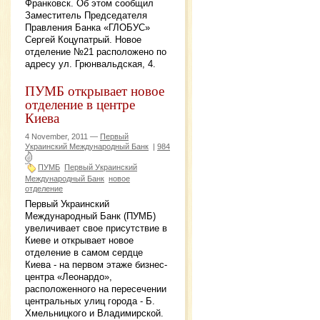
Франковск. Об этом сообщил
Заместитель Председателя
Правления Банка «ГЛОБУС»
Сергей Коцупатрый. Новое
отделение №21 расположено по
адресу ул. Грюнвальдская, 4.
ПУМБ открывает новое
отделение в центре
Киева
4 November, 2011 —
Первый
Украинский Международный Банк
|
984
ПУМБ
Первый Украинский
Международный Банк
новое
отделение
Первый Украинский
Международный Банк (ПУМБ)
увеличивает свое присутствие в
Киеве и открывает новое
отделение в самом сердце
Киева - на первом этаже бизнес-
центра «Леонардо»,
расположенного на пересечении
центральных улиц города - Б.
Хмельницкого и Владимирской.