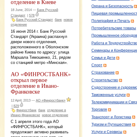
отделение в Киеве
Охрана и Безопасность
18 June, 2014 —
Банк Русский
Пищевая промышленнос
Стандарт
|
578
Банк Русский Стандарт
банк
новое
Полиграфия и Печать
отделение
Потребительские товары
16 июня 2014 г. Банк Русский
Промышленное оборудов
Стандарт (Украина) распахнул
двери нового отделения,
Работа и Трудоустройств
расположенного в Оболонском
Семинары и Конференци
районе Киева по адресу: улица
Маршала Тимошенко, 21, рядом
Семья и Дети
со станцией метро «Минская».
Спорт
АО «ФИНРОСТБАНК»
Страхование
открыл первое
Строительство
отделение в Ивано-
Судостроение и судорем
Франковске
Таможенные услуги
12 April, 2013 —
АО «Финростбанк»
Телекоммуникации и Связ
|
829
Торговля
Финростбанк
банк
отделение в
Ивано-Франковске
новое отделение
Транспорт и Логистика
С 1 апреля этого года АО
Туризм и Путешествия
«ФИНРОСТБАНК», который
продолжает активно развивать
Услуги и Сервисы