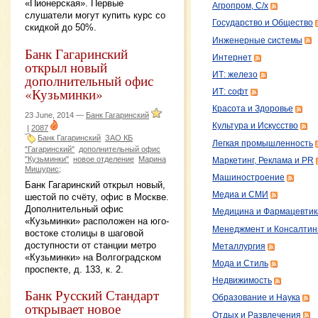
«Пионерская». Первые
Агропром, С/х
слушатели могут купить курс со
Государство и Общество
скидкой до 50%.
Инженерные системы
Банк Гагаринский
Интернет
открыл новый
ИТ: железо
дополнительный офис
«Кузьминки»
ИТ: софт
Красота и Здоровье
23 June, 2014 —
Банк Гагаринский
Культура и Искусство
|
2087
Банк Гагаринский
ЗАО КБ
Легкая промышленность
"Гагаринский"
дополнительный офис
"Кузьминки"
новое отделение
Марина
Маркетинг, Реклама и PR
Мишурис;
Машиностроение
Банк Гагаринский открыл новый,
Медиа и СМИ
шестой по счёту, офис в Москве.
Дополнительный офис
Медицина и Фармацевтик
«Кузьминки» расположен на юго-
Менеджмент и Консалтин
востоке столицы в шаговой
доступности от станции метро
Металлургия
«Кузьминки» на Волгоградском
Мода и Стиль
проспекте, д. 133, к. 2.
Недвижимость
Банк Русский Стандарт
Образование и Наука
открывает новое
Отдых и Развлечения