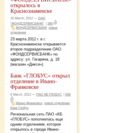
открылось в
Краснознаменске
25 March, 2012 —
ОАО
"ФОНДСЕРВИСБАНК"
|
380
ФОНДСЕРВИСБАНК
новое
отделение
23 марта 2012 г. в г.
Краснознаменске открывается
второе подразделение ОАО
«ФОНДСЕРВИСБАНК» по
адресу: ул. Гагарина, д. 18
(магазин «Дикси»).
Банк «ГЛОБУС» открыл
отделение в Ивано-
Франковске
6 March, 2012 —
ПАО КБ ГЛОБУС
|
596
Ивано-Франковск
новое отделение
Банк Глобус
Региональная сеть ПАО «КБ
«ГЛОБУС» пополнилась еще
одним отделением, которое
открылось в городе Ивано-