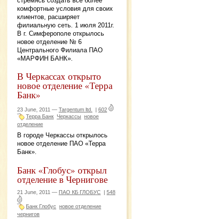
стремясь создать все более
комфортные условия для своих
клиентов, расширяет
филиальную сеть. 1 июля 2011г.
В г. Симферополе открылось
новое отделение № 6
Центрального Филиала ПАО
«МАРФИН БАНК».
В Черкассах открыто
новое отделение «Терра
Банк»
23 June, 2011 —
Targentum ltd.
|
602
Терра Банк
Черкассы
новое
отделение
В городе Черкассы открылось
новое отделение ПАО «Терра
Банк».
Банк «Глобус» открыл
отделение в Чернигове
21 June, 2011 —
ПАО КБ ГЛОБУС
|
548
Банк Глобус
новое отделение
чернигов