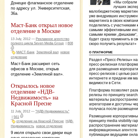
«Мы собрали 
Донецке флагманское отделение
лучших экспе
по адресу ул. Университетская,
малобюджетному маркетинг
36а.
уже внедривших инструмен
маркетинга в своих компани
Маст-Банк открыл новое
поделились с участниками
отделение в Москве
самыми эффективными инс
самыми яркими „фишками“,
13 July, 2012 —
Рекламное агентство
будет сразу применить в св
полного цикла Seven Media Group
|
808
скоро получить результат»
МАСТ-Банк
Земляной вал
новое
О ПЛАТФОРМЕ
отделение
Раздел «Пресс-Релизы» на
Маст-Банк расширил сеть
пресс-релизная платформа
офисов в Москве, открыв
для размещения корпорати
пресс-релизов с целью рас
отделение «Земляной вал».
интернете и придачи им м
видимости в Сети.
Открылось новое
отделение «НДВ-
Платформа позволяет разм
релизы по принципу search en
Недвижимость» на
материалы распространяю
Красной Пресне
агрегаторам и доступны чер
получаса после размещени
11 July, 2012 —
"НДВ-Недвижимость"
Размещение корпоративных
|
561
принципу media visibility г
отделение на Красной Пресне
НДВ-
распространение материал
Недвижимость
новое отделение
информационных агентств 
9 июля открыло свои двери еще
публикации ведущими онл
одно отделение компании,