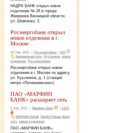
НАДРА БАНК открыл новое
отделение № 28 в городе
Жмеринка Винницкой области,
ул. Шевченко, 3.
Росэнергобанк открыл
новое отделение в г.
Москве
15 July, 2011 —
Росэнергобанк
|
537
филиальная сеть
Куусинена
новое
отделение
Росэнергобанк
Росэнергобанк открыл новое
отделение в г. Москве по адресу
ул. Куусинена, д. 1 (станция
метро «Полежаевская»).
ПАО «МАРФИН
БАНК» расширяет сеть
5 July, 2011 —
Марфин Банк
|
1263
МАРФИН БАНК
Marfin Popular Bank
сеть
новое отделение
ПАО «МАРФИН БАНК»,