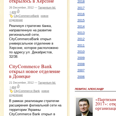
открылось в Херсоне
2018
26 December, 2012 —
Targentum ltd.
2017
|
409
2016
CityCommerceBank
новое
отделение
2015
Реализуя стратегию банка,
2014
направленную на развитие
2013
региональной сети,
CityCommerceBank открыл
2012
универсальное отделение в
2011
Херсоне, которое расположено
по адресу:ул. Декабристов,
2010
32/38.
2009
2008
CityCommerce Bank
открыл новое отделение
2007
в Донецке
2006
21 December, 2012 —
Targentum ltd.
|
484
ЛЕВИТАС АЛЕКСАНДР
CityCommerce Bank
новое
отделение
«Партизан
В рамках реализации стратегии
2017»: отк
расширения филиальной сети на
организац
территории Украины
CityCommerce Bank открыл в