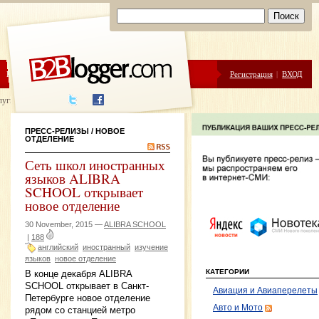
ЦЕНЫ
ПОМОЩЬ
Регистрация
|
ВХОД
луги написания
ПРЕСС-РЕЛИЗЫ
/ НОВОЕ
ОТДЕЛЕНИЕ
Сеть школ иностранных
языков ALIBRA
SCHOOL открывает
новое отделение
30 November, 2015 —
ALIBRA SCHOOL
|
188
английский
иностранный
изучение
языков
новое отделение
КАТЕГОРИИ
В конце декабря ALIBRA
SCHOOL открывает в Санкт-
Авиация и Авиаперелеты
Петербурге новое отделение
Авто и Мото
рядом со станцией метро