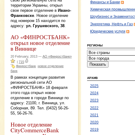
свою региональную сеть на
Финансы и Банки
территории Украины, открыл
Химическая промышленн
свое первое отделение в
Ивано-
Франковске
. Новое отделение
Шоубизнес и Знаменитос
под номером 15 находится по
Энергетика, Нефть и Газ
адресу:
ул. Грушевского, 38
.
Юридические услуги
АО «ФИНРОСТБАНК»
открыл новое отделение
РЕГИОНЫ
в Виннице
20 February, 2013 —
АО «Финростбанк»
|
715
Финростбанк
новое отделение
банк
В рамках концепции развития
АРХИВ
региональной сети АО
2025
«ФИНРОСТБАНК» 18 февраля
этого года открыл новое
2024
отделение в городе Виннице по
2023
адресу: 21100, г. Винница, ул.
Соборная, 89. Тел. (0432) 56-26-
2022
55, 56-26-76.
2021
2020
Новое отделение
CityCommerceBank
2019