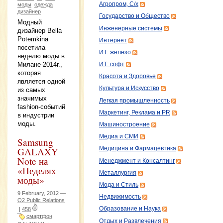
Агропром, С/х
моды
одежда
дизайнер
Государство и Общество
Модный
Инженерные системы
дизайнер Bella
Potemkina
Интернет
посетила
ИТ: железо
неделю моды в
Милане-2014г.,
ИТ: софт
которая
Красота и Здоровье
является одной
Культура и Искусство
из самых
значимых
Легкая промышленность
fashion-событий
Маркетинг, Реклама и PR
в индустрии
моды.
Машиностроение
Медиа и СМИ
Samsung
GALAXY
Медицина и Фармацевтика
Note на
Менеджмент и Консалтинг
«Неделях
Металлургия
моды»
Мода и Стиль
9 February, 2012 —
Недвижимость
O2 Public Relations
Образование и Наука
|
458
смартфон
Отдых и Развлечения