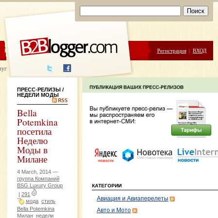
ЦЕНЫ
ПОМОЩЬ
Регистрация
|
ВХОД
луги написания
ПРЕСС-РЕЛИЗЫ
/
НЕДЕЛИ МОДЫ
Bella
Potemkina
посетила
Неделю
Моды в
Милане
4 March, 2014 —
группа Компаний
BSG Luxury Group
КАТЕГОРИИ
|
291
Авиация и Авиаперелеты
мода
стиль
Bella Potemkina
Авто и Мото
Милан
недели