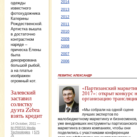
2014
одежды
известного
2013
фотохудожника
2012
Катерины
Рождественской.
2011
Артистка вышла
2010
в достаточно
контрастном
2009
наряде –
2008
прическа Елены
2007
была
декорирована
2006
большой рыбой,
а на платье
изображен
ЛЕВИТАС АЛЕКСАНДР
огромный кот.
«Партизанский маркети
Залевский
2017»: открыт конкурс 
заставил
организацию трансляци
солистку
дуэта Zebra
«Мы собрали на одной сцене
взять кредит
лучших экспертов по
малобюджетному маркетингу и бизнесменов,
14 October, 2011 —
уже внедривших инструменты партизанского
M-PRESS Media
маркетинга в своих компаниях, чтобы они
Technologies
|
575
поделились с участниками конференции