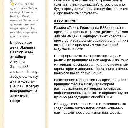
самыми эффективными инструментами и
zebra
Зебра
самыми яркими „фишками“, которые можно
дуэт
Елена Зебра
будет сразу применить в своем бизнесе и оч
певица
Ukrainian
скоро получить результат»
Fashion Week
Алексей Залевский
О ПЛАТФОРМЕ
дизайнер
недели
Раздел «Пресс-Релизы» на B2Blogger.com —
моды
кредит
La
пресс-релизная платформа (релизоприёмни
repubblica
дефиле
красота
секс
для размещения корпоративных новостей и
пресс-релизов с целью распространения их 
В первый же
интернете и придачи им максимальной
день Ukrainian
видимости в Сети.
Fashion Week
Платформа позволяет размещать пресс-
дизайнер
релизы по принципу search engine visibility, к
Алексей
материалы распространяются по новостны
Залевский
агрегаторам и доступны через поиск в течен
заставил Елену
получаса после размещения.
Зебру, солистку
Размещение корпоративных пресс-релизов 
дуэта «Zebra»
принципу media visibility гарантирует
(Зебра), изрядно
распространение материала по каналам
понервничать и
информационных агентств и перепечатку те
даже взять
публикации ведущими онлайн СМИ.
кредит.
B2Blogger.com не несет ответственности за
содержание материалов, опубликованных
партнерами пресс-релизной платформы.