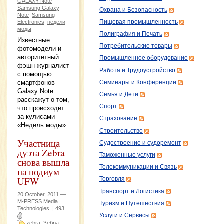
GALAXY Note
Samsung Galaxy
Охрана и Безопасность
Note
Samsung
Пищевая промышленность
Electronics
недели
моды
Полиграфия и Печать
Известные
Потребительские товары
фотомодели и
авторитетный
Промышленное оборудование
фэшн-журналист
Работа и Трудоустройство
с помощью
смартфонов
Семинары и Конференции
Galaxy Note
Семья и Дети
расскажут о том,
Спорт
что происходит
за кулисами
Страхование
«Недель моды».
Строительство
Участница
Судостроение и судоремонт
дуэта Zebra
Таможенные услуги
снова вышла
Телекоммуникации и Связь
на подиум
UFW
Торговля
Транспорт и Логистика
20 October, 2011 —
M-PRESS Media
Туризм и Путешествия
Technologies
|
493
Услуги и Сервисы
zebra
Зебра