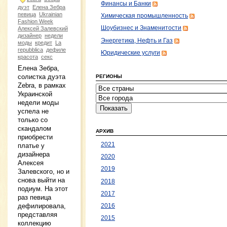
Финансы и Банки
дуэт
Елена Зебра
певица
Ukrainian
Химическая промышленность
Fashion Week
Шоубизнес и Знаменитости
Алексей Залевский
дизайнер
недели
Энергетика, Нефть и Газ
моды
кредит
La
repubblica
дефиле
Юридические услуги
красота
секс
Елена Зебра,
солистка дуэта
РЕГИОНЫ
Zebra, в рамках
Украинской
недели моды
успела не
только со
скандалом
АРХИВ
приобрести
2021
платье у
дизайнера
2020
Алексея
2019
Залевского, но и
снова выйти на
2018
подиум. На этот
2017
раз певица
дефилировала,
2016
представляя
2015
коллекцию