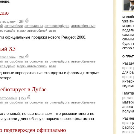
еневе.
ссию
малобю
уже вн
втосалон»
|
264
маркет
ей
автомобили
автосалоны
авто петербурга
автомобильные
подели
тест-драйв
марки автомобилей
авто
самым
али официальные продажи нового Peugeot 2008.
самым
будет 
ный X3
скоро 
О ПЛА
втосалон»
|
261
ей
автомобили
автосалоны
авто петербурга
автомобильные
Раздел
тест-драйв
марки автомобилей
авто
пресс
д новые корпоративные стандарты с фарами,к оторые
для р
пресс-
иатора.
интерн
видимо
ебютирует в Дубае
Платф
релизы
автосалон»
|
277
матер
ей
автомобили
автосалоны
авто петербурга
автомобильные
агрега
получа
о ленивый, но все мы знаем, что роскоши много не
 выпустили длиннобазную версию своего флагамана.
Разме
принци
распр
ио подтвержден официально
информ