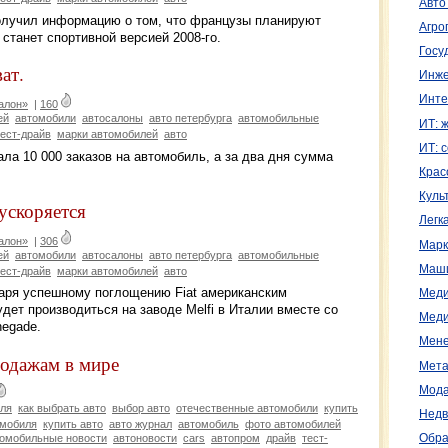
Авто
олучил информацию о том, что французы планируют
Агро
станет спортивной версией 2008-го.
Госу
ат.
Инже
Инте
алон»
|
160
ей
автомобили
автосалоны
авто петербурга
автомобильные
ИТ: 
тест-драйв
марки автомобилей
авто
ИТ: 
ла 10 000 заказов на автомобиль, а за два дня сумма
.
Крас
Куль
ускоряется
Легк
алон»
|
306
Марк
ей
автомобили
автосалоны
авто петербурга
автомобильные
Маш
тест-драйв
марки автомобилей
авто
аря успешному поглощению Fiat американским
Меди
удет производиться на заводе Melfi в Италии вместе со
Меди
negade.
Мене
родажам в мире
Мета
Мода
ля
как выбрать авто
выбор авто
отечественные автомобили
купить
Недв
омобиля
купить авто
авто журнал
автомобиль
фото автомобилей
омобильные новости
автоновости
cars
автопром
драйв
тест-
Обра