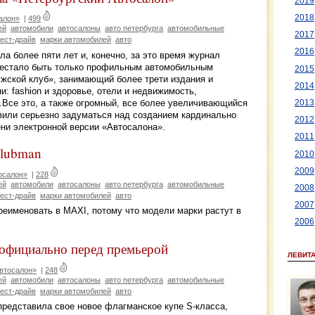
2019
2018
алон»
|
499
ей
автомобили
автосалоны
авто петербурга
автомобильные
2017
тест-драйв
марки автомобилей
авто
2016
 более пяти лет и, конечно, за это время журнал
ерестало быть только профильным автомобильным
2015
жской клуб», занимающий более трети издания и
2014
 fashion и здоровье, отели и недвижимость,
.Все это, а также огромный, все более увеличивающийся
2013
или серьезно задуматься над созданием кардинально
2012
ни электронной версии «Автосалона».
2011
Clubman
2010
2009
осалон»
|
228
ей
автомобили
автосалоны
авто петербурга
автомобильные
2008
тест-драйв
марки автомобилей
авто
2007
реименовать в MAXI, потому что модели марки растут в
2006
 официально перед премьерой
ЛЕВИТ
втосалон»
|
248
ей
автомобили
автосалоны
авто петербурга
автомобильные
тест-драйв
марки автомобилей
авто
редставила свое новое флагманское купе S-класса,