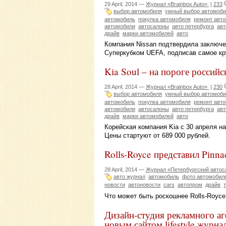
29 April, 2014 —
Журнал «Brainbox Auto»
|
233
выбор автомобиля
умный выбор автомоби
автомобиль
покупка автомобиля
ремонт авт
автомобили
автосалоны
авто петербурга
авт
драйв
марки автомобилей
авто
Компания Nissan подтвердила заключе
Суперкубком UEFA, подписав самое кр
Kia Soul – на пороге российс
28 April, 2014 —
Журнал «Brainbox Auto»
|
230
выбор автомобиля
умный выбор автомоби
автомобиль
покупка автомобиля
ремонт авт
автомобили
автосалоны
авто петербурга
авт
драйв
марки автомобилей
авто
Корейская компания Kia с 30 апреля н
Цены стартуют от 689 000 рублей.
Rolls-Royce представил Pinna
28 April, 2014 —
Журнал «Петербургский автос
авто журнал
автомобиль
фото автомобил
новости
автоновости
cars
автопром
драйв
Что может быть роскошнее Rolls-Royce
Дизайн-студия рекламного а
новым сайтом lifestyle журн