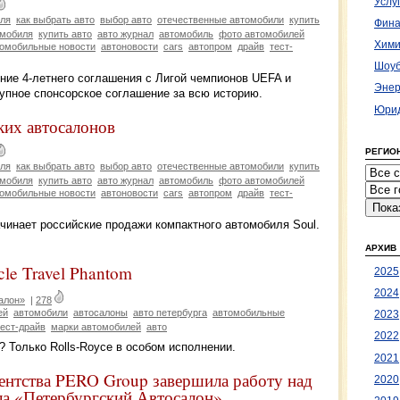
Услу
ля
как выбрать авто
выбор авто
отечественные автомобили
купить
Фина
омобиля
купить авто
авто журнал
автомобиль
фото автомобилей
Хими
омобильные новости
автоновости
cars
автопром
драйв
тест-
Шоуб
ние 4-летнего соглашения с Лигой чемпионов UEFA и
Энер
упное спонсорское соглашение за всю историю.
Юрид
ких автосалонов
РЕГИО
ля
как выбрать авто
выбор авто
отечественные автомобили
купить
омобиля
купить авто
авто журнал
автомобиль
фото автомобилей
омобильные новости
автоновости
cars
автопром
драйв
тест-
ачинает российские продажи компактного автомобиля Soul.
АРХИВ
cle Travel Phantom
2025
2024
алон»
|
278
ей
автомобили
автосалоны
авто петербурга
автомобильные
2023
тест-драйв
марки автомобилей
авто
2022
? Только Rolls-Royce в особом исполнении.
2021
гентства PERO Group завершила работу над
2020
ала «Петербургский Автосалон»