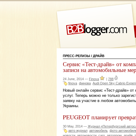
ПРЕСС-РЕЛИЗЫ
/ ДРАЙВ
Сервис «Тест-драйв» от комп
записи на автомобильные ме
24 June, 2014 —
Finova
|
788
finova
финова
Audi Open Sky Cabrio Exper
Новый онлайн сервис «Тест-драйв» от
услуг. Теперь можно не только зареги
заявку на участие в любом автомобиль
Украины.
PEUGEOT планирует преврати
30 May, 2014 —
Журнал «Петербургский автос
авто журнал
автомобиль
фото автомобил
новости
автоновости
cars
автопром
драйв