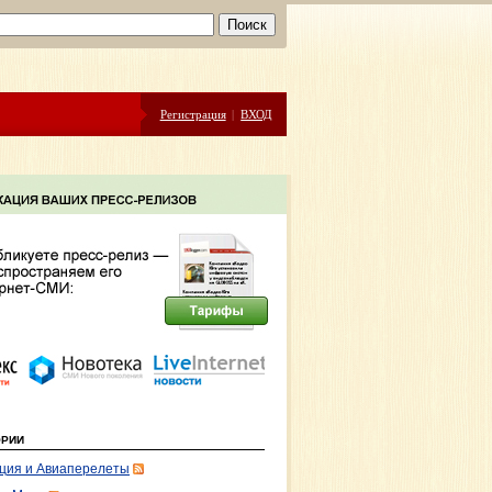
Регистрация
|
ВХОД
ОРИИ
ция и Авиаперелеты