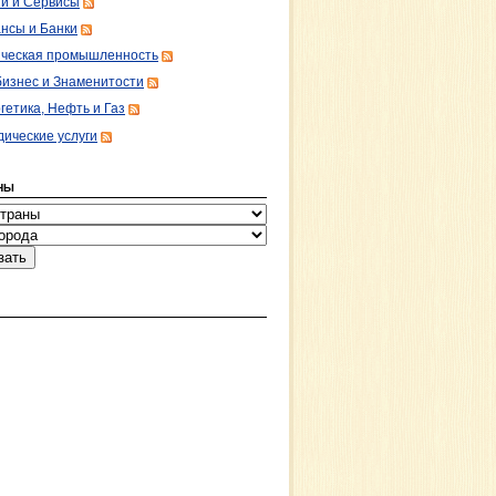
ги и Сервисы
нсы и Банки
ческая промышленность
изнес и Знаменитости
гетика, Нефть и Газ
ические услуги
НЫ