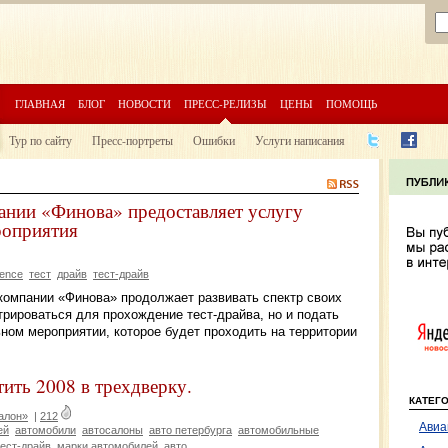
ГЛАВНАЯ
БЛОГ
НОВОСТИ
ПРЕСС-РЕЛИЗЫ
ЦЕНЫ
ПОМОЩЬ
Тур по сайту
Пресс-портреты
Ошибки
Услуги написания
ании «Финова» предоставляет услугу
роприятия
ience
тест
драйв
тест-драйв
 компании «Финова» продолжает развивать спектр своих
стрироваться для прохождение тест-драйва, но и подать
ном мероприятии, которое будет проходить на территории
ть 2008 в трехдверку.
КАТЕГ
алон»
|
212
Авиа
ей
автомобили
автосалоны
авто петербурга
автомобильные
тест-драйв
марки автомобилей
авто