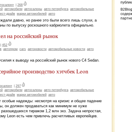
публи
втосалон»
|
268
ей
автомобили
автосалоны
авто петербурга
автомобильные
B2Blog
тест-драйв
марки автомобилей
авто
содер
партн
 ждали давно, но ранее это были всего лишь слухи, а
аны по выпуску роскошного кабриолета официально.
ел на российский рынок
|
452
в
автопром
cars
автоновости
автомобильные новости
авто
силия к выводу на российский рынок нового C4 Sedan.
серийное производство хэтчбек Leon
тосалон»
|
297
ей
автомобили
автосалоны
авто петербурга
автомобильные
тест-драйв
марки автомобилей
авто
т особые надежды: несмотря на кризис и общее падение
ы, он должен продаваться как минимум не хуже
 разошедшихся тиражом 1,2 млн экз. Задача непростая,
вому Leon есть чем привлечь расчетливых европейцев.