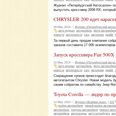
Журнал «Петербургский Автосалон» п
выпустить кроссовер 2008 RX, который 
CHRYSLER 200 идет нарасхв
28 May, 2014 —
Журнал «Петербургский автос
авто журнал
автомобиль
фото автомобил
новости
автоновости
cars
автопром
драйв
За первый день продаж компания собра
заказов составила 17 000 экземпляров
Запуск кроссовера Fiat 500X 
22 May, 2014 —
Журнал «Петербургский автос
авто журнал
автомобиль
фото автомобил
новости
автоновости
cars
автопром
драйв
Сокращение сроков происходит благод
автогигантом Chrysler. Новая модель б
своим собратом по семейству Jeep Re
Toyota Corolla — лидер по п
12 May, 2014 —
Журнал «Brainbox Auto»
|
223
выбор автомобиля
умный выбор автомоби
автомобиль
покупка автомобиля
ремонт авт
автомобили
автосалоны
авто петербурга
авт