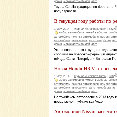
драйв
марки автомобилей
авто
Toyota Corolla традиционно борется с 
популярности.
В текущем году работы по р
1 May, 2014 —
Журнал «Brainbox Auto»
|
582
выбор автомобиля
умный выбор автомоби
автомобиль
покупка автомобиля
ремонт авт
автомобили
автосалоны
авто петербурга
авт
драйв
марки автомобилей
авто
Уже с начала лета текущего года начн
сообщил на пресс-конференции директ
обхода Санкт-Петербург» Вячеслав Пе
Новая Honda HR-V отвоевала
1 May, 2014 —
Журнал «Brainbox Auto»
|
688
выбор автомобиля
умный выбор автомоби
автомобиль
покупка автомобиля
ремонт авт
автомобили
автосалоны
авто петербурга
авт
драйв
марки автомобилей
авто
На токийском автосалоне в 2013 году 
представлен публике как Vezel.
Автомобили Nissan засветятс