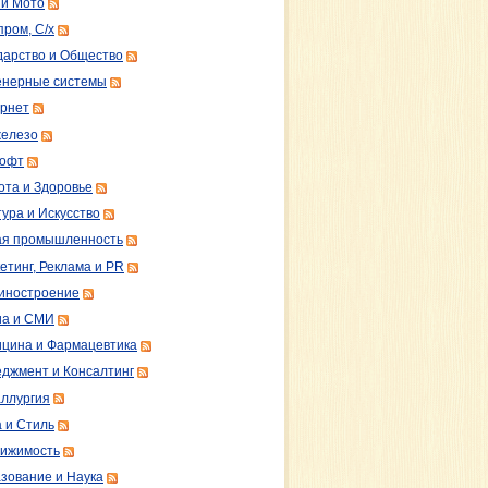
 и Мото
пром, С/х
дарство и Общество
нерные системы
рнет
железо
софт
ота и Здоровье
тура и Искусство
ая промышленность
етинг, Реклама и PR
иностроение
а и СМИ
цина и Фармацевтика
джмент и Консалтинг
ллургия
 и Стиль
ижимость
зование и Наука