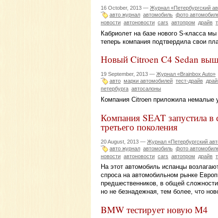
16 October, 2013 —
Журнал «Петербургский а
авто журнал
автомобиль
фото автомобил
новости
автоновости
cars
автопром
драйв
Кабриолет на базе нового S-класса мы
теперь компания подтвердила свои пл
Новый Citroen C4 Sedan выш
19 September, 2013 —
Журнал «Brainbox Auto»
авто
марки автомобилей
тест-драйв
драй
петербурга
автосалоны
Компания Citroen приложила немалые у
Компания SEAT запустила в 
третьего поколения
20 August, 2013 —
Журнал «Петербургский ав
авто журнал
автомобиль
фото автомобил
новости
автоновости
cars
автопром
драйв
На этот автомобиль испанцы возлагаю
спроса на автомобильном рынке Европ
предшественников, в общей сложности
но не безнадежная, тем более, что но
BMW тестирует новую M4