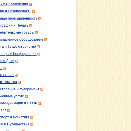
х и Развлечения
на и Безопасность
вая промышленность
графия и Печать
ебительские товары
ышленное оборудование
та и Трудоустройство
нары и Конференции
я и Дети
т
хование
ительство
строение и судоремонт
женные услуги
коммуникации и Связь
овля
спорт и Логистика
зм и Путешествия