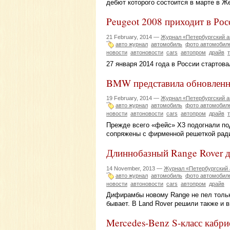
дебют которого состоится в марте в Ж
Peugeot 2008 приходит в Ро
21 February, 2014 —
Журнал «Петербургский а
авто журнал
автомобиль
фото автомобил
новости
автоновости
cars
автопром
драйв
27 января 2014 года в России стартов
BMW представила обновлен
19 February, 2014 —
Журнал «Петербургский а
авто журнал
автомобиль
фото автомобил
новости
автоновости
cars
автопром
драйв
Прежде всего «фейс» X3 подогнали по
сопряжены с фирменной решеткой рад
Длиннобазный Range Rover д
14 November, 2013 —
Журнал «Петербургский 
авто журнал
автомобиль
фото автомобил
новости
автоновости
cars
автопром
драйв
Дифирамбы новому Range не пел тольк
бывает. В Land Rover решили также и
Mercedes-Benz S-класс кабр