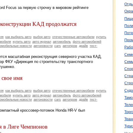
Отды
Ford Focus за первую строчку в мировом рейтинге
Охра
Пище
еконструкции КАД продолжатся
Поли
Потр
ля
как выбрать авто
выбор авто
отечественные автомобили
купить
Пром
омобиля
купить авто
авто журнал
автомобиль
фото автомобилей
омобильные новости
автоновости
cars
автопром
драйв
тест-
Рабо
Семи
ется масштабная реконструкция северного участка КАД,
ор ФКУ «Дирекция по строительству транспортного
Семь
тушенко.
Спор
 свое имя
Стра
Стро
Судо
ля
как выбрать авто
выбор авто
отечественные автомобили
купить
омобиля
купить авто
авто журнал
автомобиль
фото автомобилей
Тамо
омобильные новости
автоновости
cars
автопром
драйв
тест-
Теле
компактный кроссовер-потомок Honda HR-V был
Торг
Тран
я в Лиге Чемпионов
Тури