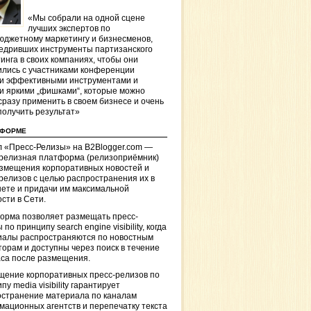
«Мы собрали на одной сцене
лучших экспертов по
джетному маркетингу и бизнесменов,
едривших инструменты партизанского
инга в своих компаниях, чтобы они
лись с участниками конференции
и эффективными инструментами и
и яркими „фишками“, которые можно
сразу применить в своем бизнесе и очень
получить результат»
ТФОРМЕ
 «Пресс-Релизы» на B2Blogger.com —
-релизная платформа (релизоприёмник)
азмещения корпоративных новостей и
релизов с целью распространения их в
ете и придачи им максимальной
сти в Сети.
орма позволяет размещать пресс-
 по принципу search engine visibility, когда
иалы распространяются по новостным
торам и доступны через поиск в течение
са после размещения.
щение корпоративных пресс-релизов по
пу media visibility гарантирует
остранение материала по каналам
ационных агентств и перепечатку текста