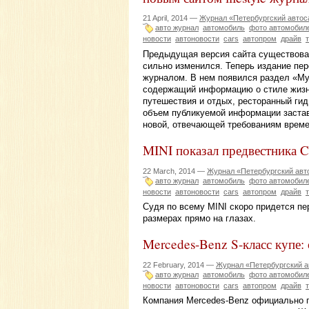
21 April, 2014 —
Журнал «Петербургский автос
авто журнал
автомобиль
фото автомобил
новости
автоновости
cars
автопром
драйв
Предыдущая версия сайта существовала
сильно изменился. Теперь издание п
журналом. В нем появился раздел «Му
содержащий информацию о стиле жизни:
путешествия и отдых, ресторанный гид
объем публикуемой информации застав
новой, отвечающей требованиям време
MINI показал предвестника 
22 March, 2014 —
Журнал «Петербургский авт
авто журнал
автомобиль
фото автомобил
новости
автоновости
cars
автопром
драйв
Судя по всему MINI скоро придется пе
размерах прямо на глазах.
Mercedes-Benz S-класс купе:
22 February, 2014 —
Журнал «Петербургский а
авто журнал
автомобиль
фото автомобил
новости
автоновости
cars
автопром
драйв
Компания Mercedes-Benz официально п